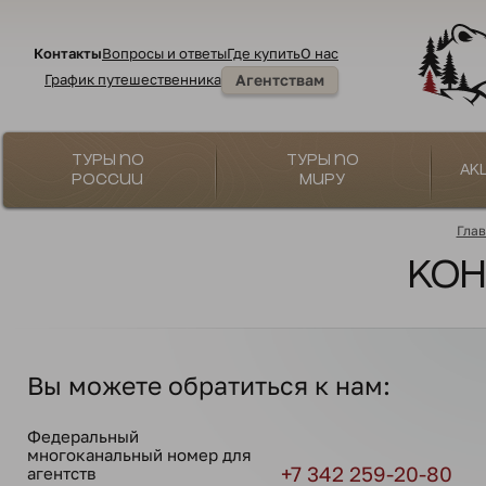
Контакты
Вопросы и ответы
Где купить
О нас
График путешественника
Агентствам
Туры по
Туры по
Ак
России
миру
Глав
Ко
Вы можете обратиться к нам:
Федеральный
многоканальный номер для
+7 342 259-20-80
агентств