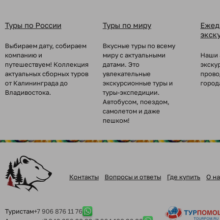
Туры по России
Туры по миру
Ежед
экск
Выбираем дату, собираем
Вкусные туры по всему
компанию и
миру с актуальными
Наши 
путешествуем! Коллекция
датами. Это
экску
актуальных сборных туров
увлекательные
прово
от Калининграда до
экскурсионные туры и
город
Владивостока.
туры-экспедиции.
Автобусом, поездом,
самолетом и даже
пешком!
Контакты
Вопросы и ответы
Где купить
О на
Туристам
+7 906 876 11 76