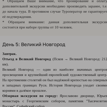
* Обращаем Ваше внимание, что бронирование и оплат
дополнительной экскурсии необходимо производить заранее, т.е
до начала тура. В противном случае Туроператор не гарантируе
её подтверждения.
* Обращаем внимание: данная дополнительная экскурси
состоится при наборе группы от 10 человек.
День 5: Великий Новгород
Завтрак.
Отъезд в Великий Новгород
(Псков → Великий Новгород: 21
км).
Великий Новгород — один из наиболее значимых центро
просвещения и крупнейший европейский художественный центр
На протяжении столетий он был надёжной крепостью на северны
и западных границах Руси. История Новгорода уходит своим
корнями в далёкое прошлое.
Обзорная экскурсия по городу:
Ярославово дворище, Юрье
монастырь с Георгиевским собором, памятник "Тысячелети
России", Софийский собор.