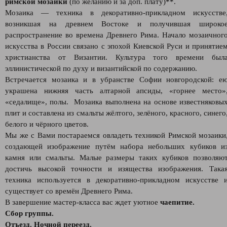
римской мозаики
(по желанию и за доп. плату)**.
Мозаика — техника в декоративно-прикладном искусстве
возникшая на древнем Востоке и получившая широко
распространение во времена Древнего Рима. Начало мозаичног
искусства в России связано с эпохой Киевской Руси и принятие
христианства от Византии. Культура того времени был
эллинистической по духу и византийской по содержанию.
Встречается мозаика и в убранстве Софии новгородской: е
украшена нижняя часть алтарной апсиды, «горнее место»
«седалище», полы. Мозаика выполнена на основе известняковы
плит и составлена из смальты жёлтого, зелёного, красного, синего
белого и чёрного цветов.
Мы же с Вами постараемся овладеть техникой Римской мозаики
создающей изображение путём набора небольших кубиков и
камня или смальты. Малые размеры таких кубиков позволяю
достичь высокой точности и изящества изображения. Така
техника используется в декоративно-прикладном искусстве 
существует со времён Древнего Рима.
В завершение мастер-класса вас ждет уютное
чаепитие.
Сбор группы.
Отъезд. Ночной переезд.