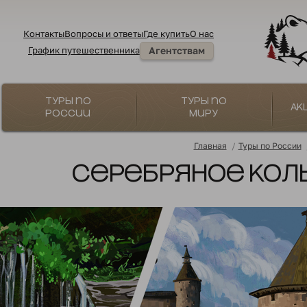
Контакты
Вопросы и ответы
Где купить
О нас
График путешественника
Агентствам
Туры по
Туры по
Ак
России
миру
Главная
/
Туры по России
Серебряное коль