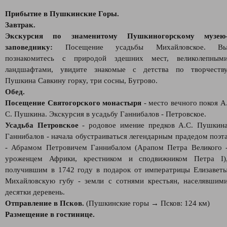
Прибытие в Пушкинские Горы.
Завтрак.
Экскурсия по знаменитому Пушкиногорскому музею
заповеднику:
Посещение усадьбы Михайловское. В
познакомитесь с природой здешних мест, великолепным
ландшафтами, увидите знакомые с детства по творчеств
Пушкина Савкину горку, три сосны, Бугрово.
Обед.
Посещение Святогорского монастыря
- место вечного покоя А
С. Пушкина. Экскурсия в усадьбу Ганнибалов - Петровское.
Усадьба Петровское
- родовое имение предков А.С. Пушкин
Ганнибалов - начала обустраиваться легендарным прадедом поэт
- Абрамом Петровичем Ганнибалом (Арапом Петра Великого 
уроженцем Африки, крестником и сподвижником Петра I)
получившим в 1742 году в подарок от императрицы Елизавет
Михайловскую губу - земли с сотнями крестьян, населявшим
десятки деревень.
Отправление в Псков.
(Пушкинские горы → Псков: 124 км)
Размещение в гостинице.