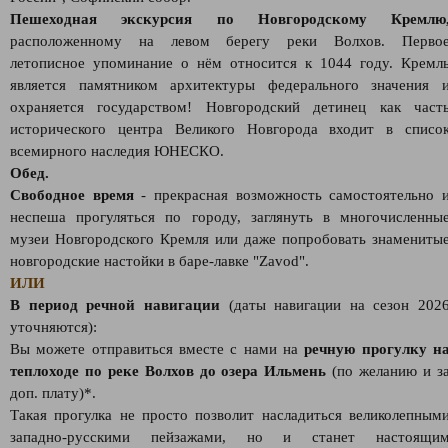
Пешеходная экскурсия по Новгородскому Кремлю
расположенному на левом берегу реки Волхов. Перво
летописное упоминание о нём относится к 1044 году. Кремл
является памятником архитектуры федерального значения 
охраняется государством! Новгородский детинец как част
исторического центра Великого Новгорода входит в списо
всемирного наследия ЮНЕСКО.
Обед.
Свободное время
- прекрасная возможность самостоятельно 
неспеша прогуляться по городу, заглянуть в многочисленны
музеи Новгородского Кремля или даже попробовать знамениты
новгородские настойки в баре-лавке "Zavod".
ИЛИ
В период речной навигации
(даты навигации на сезон 202
уточняются):
Вы можете отправиться вместе с нами на
речную прогулку н
теплоходе по реке Волхов до озера Ильмень
(по желанию и з
доп. плату)*.
Такая прогулка не просто позволит насладиться великолепным
западно-русскими пейзажами, но и станет настоящи