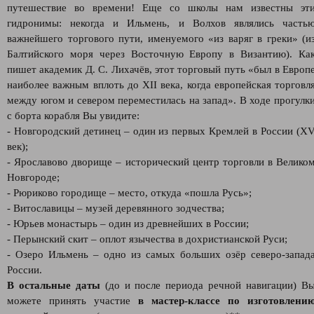
путешествие во времени! Еще со школы нам известны эт
гидронимы: некогда и Ильмень, и Волхов являлись часть
важнейшего торгового пути, именуемого «из варяг в греки» (и
Балтийского моря через Восточную Европу в Византию). Ка
пишет академик Д. С. Лихачёв, этот торговый путь «был в Европ
наиболее важным вплоть до XII века, когда европейская торговл
между югом и севером переместилась на запад». В ходе прогулк
с борта корабля Вы увидите:
- Новгородский детинец – один из первых Кремлей в России (X
век);
- Ярославово дворище – исторический центр торговли в Велико
Новгороде;
- Рюриково городище – место, откуда «пошла Русь»;
- Витославицы – музей деревянного зодчества;
- Юрьев монастырь – один из древнейших в России;
- Перынский скит – оплот язычества в дохристианской Руси;
- Озеро Ильмень – одно из самых больших озёр северо-запад
России.
В остальные даты
(до и после периода речной навигации) В
можете принять участие
в мастер-классе по изготовлени