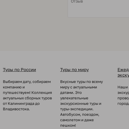
Туры по России
Туры по миру
Ежед
экск
Выбираем дату, собираем
Вкусные туры по всему
компанию и
миру с актуальными
Наши 
путешествуем! Коллекция
датами. Это
экску
актуальных сборных туров
увлекательные
прово
от Калининграда до
экскурсионные туры и
город
Владивостока.
туры-экспедиции.
Автобусом, поездом,
самолетом и даже
пешком!