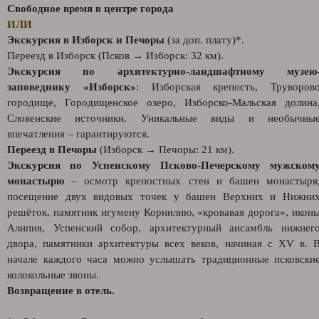
Свободное время в центре города
ИЛИ
Экскурсия в Изборск и Печоры
(за доп. плату)*.
Переезд в Изборск (Псков → Изборск: 32 км).
Экскурcия по архитектурно-ландшафтному музею
заповеднику «Изборск»
: Изборская крепость, Труворов
городище, Городищенское озеро, Изборско-Мальская долина
Словенские источники. Уникальные виды и необычны
впечатления – гарантируются.
Переезд в Печоры
(Изборск → Печоры: 21 км).
Экскурсия по Успенскому Псково-Печерскому мужском
монастырю
– осмотр крепостных стен и башен монастыря
посещение двух видовых точек у башен Верхних и Нижни
решёток, памятник игумену Корнилию, «кровавая дорога», икон
Алипия, Успенский собор, архитектурный ансамбль нижнег
двора, памятники архитектуры всех веков, начиная с XV в. 
начале каждого часа можно услышать традиционные псковски
колокольные звоны.
Возвращение в отель.