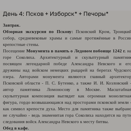
День 4: Псков + Изборск* + Печоры*
Завтрак.
Обзорная экскурсия по Пскову:
Псковский Кром, Троицки
собор, средневековые храмы и самые протяжённые в Росси
крепостные стены.
Посещение
Монумента в память о Ледовом побоище 1242 г.
н
горе Соколиха. Архитектурный и скульптурный памятни
посвящен легендарной победе Александра Невского и ег
дружины над войском немецких рыцарей на берегах Чудског
озера. Авторами монумента являются главный архитекто
Псковской области - П. С. Бутенко, а также И. И. Козловский 
автор памятника Ломоносову в Москве. Масштабна
скульптурная композиция выглядит как огромная монолитна
фигура, гордо возвышающаяся над просторами псковской земли 
как символ крепости духа. Место для памятника также выбран
не случайно - ведь знаменитая гора Соколиха находится на пут
следования войск Александра Невского к месту битвы.
Обед в кафе.