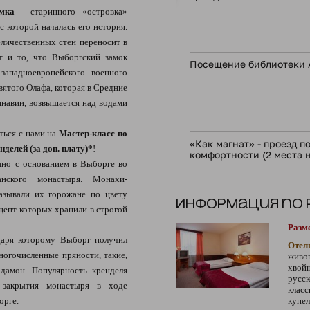
мка
- старинного «островка»
с которой началась его история.
личественных стен переносит в
т и то, что Выборгский замок
Посещение библиотеки 
западноевропейского военного
вятого Олафа, которая в Средние
навии, возвышается над водами
ься с нами на
Мастер-класс по
«Как магнат» - проезд 
елей (за доп. плату)*
!
комфортности (2 места н
ано с основанием в Выборге во
нского монастыря. Монахи-
азывали их горожане по цвету
Информация по
цепт которых хранили в строгой
Разм
даря которому Выборг получил
Отел
огочисленные пряности, такие,
живо
хвой
рдамон. Популярность кренделя
русск
 закрытия монастыря в ходе
клас
орге.
купе