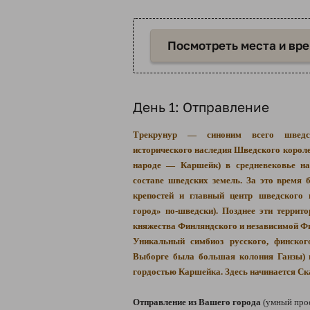
Посмотреть места и вр
День 1: Отправление
Трекрунур — синоним всего шведск
исторического наследия Шведского короле
народе — Каршейк) в средневековье на
составе шведских земель. За это время 
крепостей и главный центр шведского
город» по-шведски). Позднее эти террит
княжества Финляндского и независимой Фи
Уникальный симбиоз русского, финског
Выборге была большая колония Ганзы) н
гордостью Каршейка. Здесь начинается С
Отправление из Вашего города
(умный про