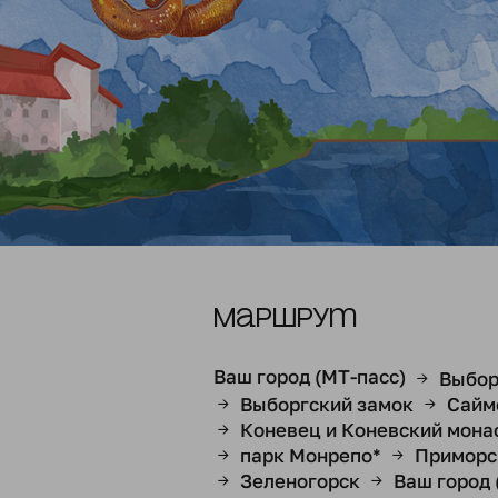
Маршрут
Ваш город (МТ-пасс)
Выбор
→
Выборгский замок
Сайм
→
→
Коневец и Коневский мона
→
парк Монрепо*
Приморс
→
→
Зеленогорск
Ваш город 
→
→