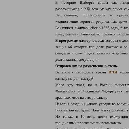
В историю Выборга вошла так называ
разразившаяся в XIX веке между двумя се
Лёппёненами, боровшимися за призна
«единственно верного» рецепта. Так, даже
Вайттинен, скончавшейся в 1865 году, было
конкуренции». Тайну своего рецепта госпожа
В программе мастер-класса:
встреча с хоз
лекция об истории кренделя, рассказ о ре
(каждому гостю предоставляется отдельная 
долгожданная дегустация!
Отправление на размещение в отель.
Вечером -
свободное время
ИЛИ
водна
каналу
(за доп. плату)*.
Мало кто знает, но в России существу
Финляндией у Российской Федерации - Сай
красивых мест на северо-западе.
История создания канала уходит во време
Российской империи. Попытки строительства
Но только в 19 веке, после вхождения
грандиозный проект смогли реализовать.