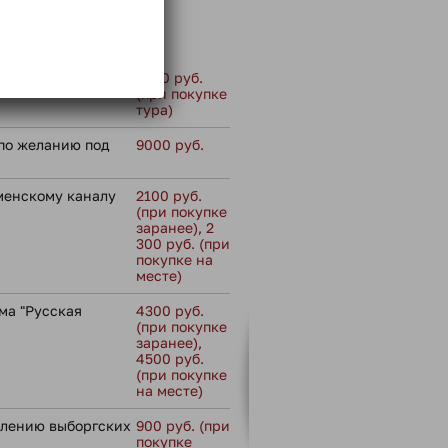
 не входит:
сс
4700 руб.
(при покупке
тура)
по желанию под
9000 руб.
менскому каналу
2100 руб.
(при покупке
заранее), 2
300 руб. (при
покупке на
месте)
ма "Русская
4300 руб.
(при покупке
заранее),
4500 руб.
(при покупке
на месте)
влению выборгских
900 руб. (при
покупке