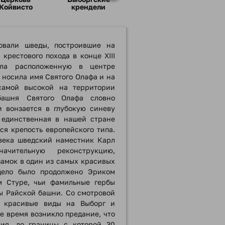
Койвисто
крендели
овали шведы, построившие на
 крестового похода в конце XIII
ала расположенную в центре
 носила имя Святого Олафа и на
самой высокой на территории
башня Святого Олафа словно
и вонзается в глубокую синеву
 единственная в нашей стране
я крепость европейского типа.
века шведский наместник Карл
ачительную реконструкцию,
амок в один из самых красивых
дело было продолжено Эриком
м Стуре, чьи фамильные гербы
ы Райской башни. Со смотровой
я красивые виды на Выборг и
ое время возникло предание, что
ия, до границы с которой 30