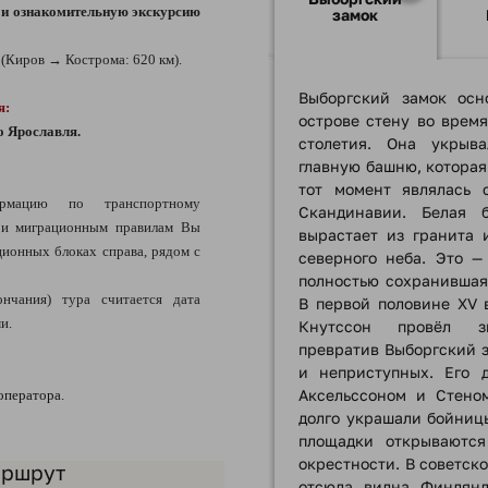
д и ознакомительную экскурсию
замок
(Киров → Кострома: 620 км).
Выборгский замок осн
я:
острове стену во время
о Ярославля.
столетия. Она укрыв
главную башню, которая
тот момент являлась 
ацию по транспортному
Скандинавии. Белая 
 и миграционным правилам Вы
вырастает из гранита 
ионных блоках справа, рядом с
северного неба. Это —
полностью сохранившаяс
ончания) тура считается дата
В первой половине XV 
и.
Кнутссон провёл зн
превратив Выборгский з
и неприступных. Его 
Аксельссоном и Стено
оператора.
долго украшали бойниц
площадки открываютс
окрестности. В советск
аршрут
отсюда видна Финлянд