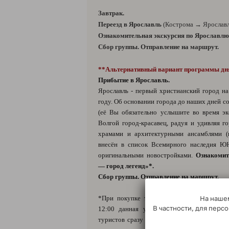
Завтрак.
Переезд в Ярославль
(Кострома → Ярославль
Ознакомительная экскурсия по Ярославлю
Сбор группы. Отправление на маршрут.
**Альтернативный вариант программы дн
Прибытие в Ярославль.
Ярославль - первый христианский город на
году. Об основании города до наших дней с
(её Вы обязательно услышите во время эк
Волгой город-красавец, радуя и удивляя г
храмами и архитектурными ансамблями (
внесён в список Всемирного наследия Ю
оригинальными новостройками.
Ознакомит
— город легенд»*.
Сбор группы. Отправление на маршрут.
*При покупке туров от «Медвежий тракт
На нашем
В частности, для пер
12:00 данная услуга не предоставляется
туристов сразу подвозят к основному авт