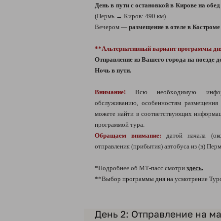
День в пути с остановкой в Кирове на обе
(Пермь → Киров: 490 км).
Вечером —
размещение в отеле в Костроме
**Альтернативный вариант программы дн
Отправление из Вашего города на поезде д
Ночь в пути.
Внимание!
Всю необходимую информ
обслуживанию, особенностям размещения
можете найти в соответствующих информац
программой тура.
Обращаем внимание:
датой начала (ок
отправления (прибытия) автобуса из (в) Перм
*Подробнее об МТ-пасс смотри
здесь.
**Выбор программы дня на усмотрение Тур
День 2: Отправление на м