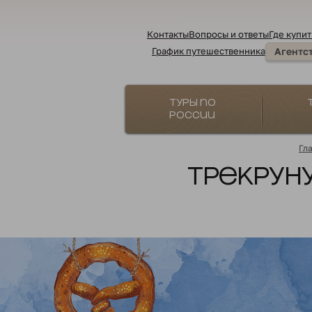
Контакты
Вопросы и ответы
Где купит
График путешественника
Агентс
Туры по
России
Гл
Трекруну