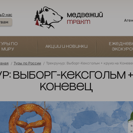
ь
О нас
Аген
твам
Туры по
Ежеднев
Акции и новинки
миру
экскурс
авная
/
Туры по России
/
Трекрунур: Выборг-Кексгольм + круиз на Коневе
р: Выборг-Кексгольм +
Коневец