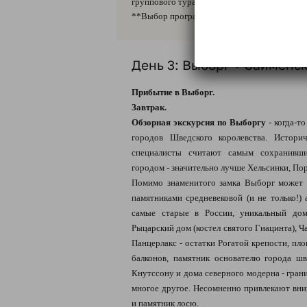
группового тура.
**Выбор программы дня на усмотрение Тур
День 3: Выборг + Сайменс
Прибытие в Выборг.
Завтрак.
Обзорная экскурсия по Выборгу
- когда-т
городов Шведского королевства. Истори
специалисты считают самым сохранивши
городом - значительно лучше Хельсинки, Пор
Помимо знаменитого замка Выборг может 
памятниками средневековой (и не только!) 
самые старые в России, уникальный дом
Рыцарский дом (костел святого Гиацинта), Ч
Панцерлакс - остатки Рогатой крепости, пл
балконов, памятник основателю города ш
Кнутссону и дома северного модерна - гран
многое другое. Несомненно привлекают вни
и памятник лосю.