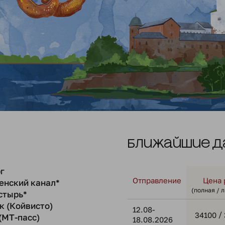
Ближайшие д
г
Отправление
Цена 
енский канал*
(полная / 
стырь*
к (Койвисто)
12.08-
/
34100
(МТ-пасс)
18.08.2026