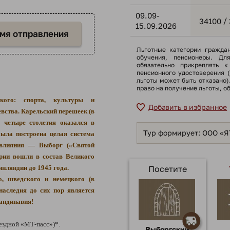
09.09-
/
34100
15.09.2026
емя отправления
Льготные категории гражда
обучения, пенсионеры. Дл
обязательно прикреплять к
пенсионного удостоверения 
льготы может быть отказано
право на получение льготы, о
ого: спорта, культуры и
Добавить в избранное
вства. Карельский перешеек (в
 четыре столетия оказался в
Тур формирует: ООО «
была построена целая система
 влияния — Выборг («Святой
ории вошли в состав Великого
нляндии до 1945 года.
Посетите
о, шведского и немецкого (в
аследия до сих пор является
кандинавия!
ездной «МТ-пасс»)*.
Выборгский