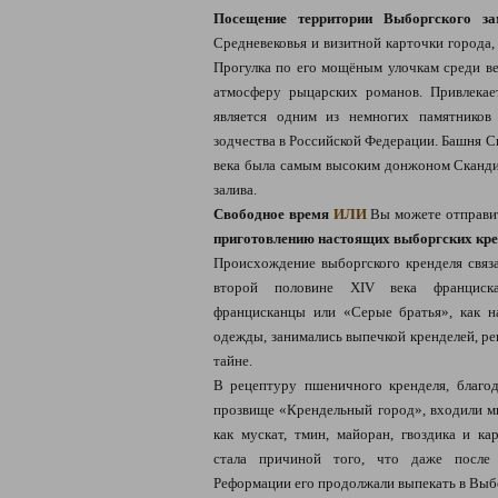
Посещение территории Выборгского за
Средневековья и визитной карточки города, 
Прогулка по его мощёным улочкам среди ве
атмосферу рыцарских романов. Привлекае
является одним из немногих памятников 
зодчества в Российской Федерации. Башня С
века была самым высоким донжоном Сканди
залива.
Свободное время
ИЛИ
Вы можете отправит
приготовлению настоящих выборгских кренд
Происхождение выборгского кренделя связ
второй половине XIV века франциска
францисканцы или «Серые братья», как н
одежды, занимались выпечкой кренделей, ре
тайне.
В рецептуру пшеничного кренделя, благо
прозвище «Крендельный город», входили мн
как мускат, тмин, майоран, гвоздика и ка
стала причиной того, что даже после
Реформации его продолжали выпекать в Выб