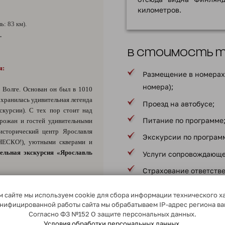
километров.
: 83 км).
.
В стоимость ту
я:
Размещение в номерах 
номера);
 Волге. Основан он был в 1010
охранилась удивительная легенда
Проезд на автобусе;
скурсии). С тех пор стоит над
Питание по программе
орожан и гостей удивительными
исторический центр Ярославля
Экскурсии по програм
НЕСКО!), уютными скверами и
ельная экскурсия «Ярославль
Услуги сопровождающе
Страхование ответств
пассажирами;
», стартующих из Ярославля в
 сайте мы используем cookie для сбора информации технического х
* в соответствии с програ
сонифицированной работы сайта мы обрабатываем IP-адрес региона в
. После прибытия в Ярославль
Согласно ФЗ №152 О защите персональных данных.
обусу, следующему по маршруту
Условия обработки персональных данных.