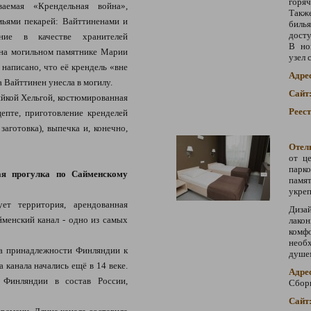
горя
емая «Крендельная война»,
Такж
мьями пекарей: Вайттиненами и
биль
досту
ние в качестве хранителей
В но
 на могильном памятнике Марии
узел 
 написано, что её крендель «вне
Адре
 Вайттинен унесла в могилу.
Сайт
яйкой Хельгой, костюмированная
Реес
цепте, приготовление кренделей
заготовка), выпечка и, конечно,
Отел
от ц
парк
я прогулка по Сайменскому
памя
укреп
ет территория, арендованная
Диза
менский канал - одно из самых
лако
комф
необх
на принадлежности Финляндии к
душем
 канала начались ещё в 14 веке.
Адре
 Финляндии в состав России,
Сборн
Сайт