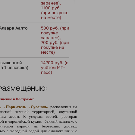
заранее),
1100 руб.
(при покупке
на месте)
Алвара Аалто
500 руб. (при
покупке
заранее),
700 руб. (при
покупке на
месте)
повышенной
14700 руб. (с
а 1 человека)
учётом МТ-
пасс)
 размещению:
ещение в Костроме:
ь «Парк-отель «Сусанин»
расположен на
писной зеленой территорией, окутанной
ным лесом. К услугам гостей: ресторан
ой и европейской кухни, банный комплекс с
сической парной на березовых дровах,
лью с холодной водой для омоложения и с