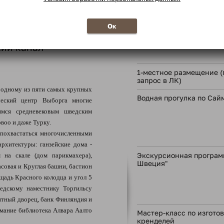
В стоимость тура
оператора.
Ок
Умный проездной МТ-па
кий канал*
1-местное размещение (
запрос в ЛК)
о одному из пяти самых крупных
Водная прогулка по Сай
ческий центр Выборга многие
мся средневековым шведским
воо и даже Турку.
похвастаться многочисленными
архитектуры: ганзейские дома -
Экскурсионная програм
 на скале (дом парикмахера),
Швеция"
асовая и Круглая башни, бастион
ощадь Красного колодца и угол 5
ведскому наместнику Торгильсу
итный дворец, банк Финляндия и
мание библиотека Алвара Аалто
Мастер-класс по изгото
кренделей