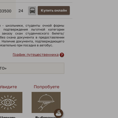
24
Купить онлайн
33500
н - школьники, cтуденты очной формы
я подтверждения льготной категории
 заказу скан студенческого билета/
(без скана документа в предоставлении
). Наличие документа, подтверждающего
бязательно при посадке в автобус.
График путешественника
ЯТО»
Увидите
Попробуете
Церковь
Выборгские