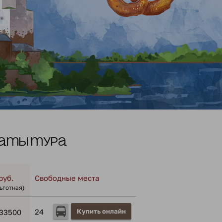
аты тура
руб.
Свободные места
льготная)
24
Купить онлайн
33500