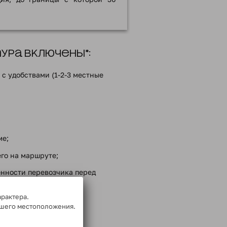
ра включены*:
с удобствами (1-2-3 местные
;
ме;
го на маршруте;
енности перевозчика перед
арактера.
ммой тура
ашего местоположения.