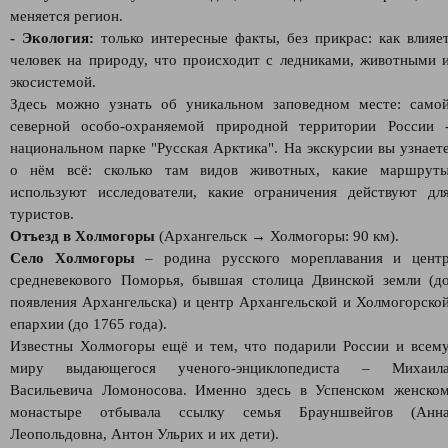
меняется регион.
- Экология:
только интересные факты, без прикрас: как влияе
человек на природу, что происходит с ледниками, животными 
экосистемой.
Здесь можно узнать об уникальном заповедном месте: само
северной особо-охраняемой природной территории России 
национальном парке "Русская Арктика". На экскурсии вы узнает
о нём всё: сколько там видов животных, какие маршрут
используют исследователи, какие ограничения действуют дл
туристов.
Отъезд в Холмогоры
(Архангельск → Холмогоры: 90 км).
Село Холмогоры
– родина русского мореплавания и цент
средневекового Поморья, бывшая столица Двинской земли (д
появления Архангельска) и центр Архангельской и Холмогорско
епархии (до 1765 года).
Известны Холмогоры ещё и тем, что подарили России и всем
миру выдающегося ученого-энциклопедиста – Михаил
Васильевича Ломоносова. Именно здесь в Успенском женско
монастыре отбывала ссылку семья Брауншвейгов (Анн
Леопольдовна, Антон Ульрих и их дети).