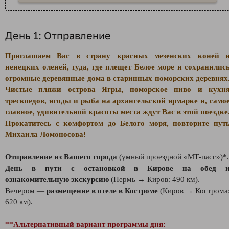
День 1: Отправление
Приглашаем Вас в страну красных мезенских коней 
ненецких оленей, туда, где плещет Белое море и сохранилис
огромные деревянные дома в старинных поморских деревнях
Чиcтые пляжи острова Ягры, поморское пиво и кухн
трескоедов, ягоды и рыба на архангельской ярмарке и, само
главное, удивительной красоты места ждут Вас в этой поездке
Прокатитесь с комфортом до Белого моря, повторите пут
Михаила Ломоносова!
Отправление из Вашего города
(умный проездной «МТ-пасс»)*.
День в пути с остановкой в Кирове на обед 
ознакомительную экскурсию
(Пермь → Киров: 490 км).
Вечером —
размещение в отеле в Костроме
(Киров → Кострома
620 км).
**Альтернативный вариант программы дня: