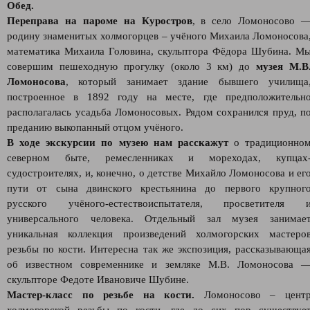
Обед.
Переправа на пароме на Куростров
, в село Ломоносово 
родину знаменитых холмогорцев – учёного Михаила Ломоносова
математика Михаила Головина, скульптора Фёдора Шубина. М
совершим пешеходную прогулку (около 3 км) до
музея М.В
Ломоносова
, который занимает здание бывшего училища
построенное в 1892 году на месте, где предположительн
располагалась усадьба Ломоносовых. Рядом сохранился пруд, п
преданию выкопанный отцом учёного.
В ходе экскурсии по музею нам расскажут
о традиционно
северном быте, ремесленниках и мореходах, купцах
судостроителях, и, конечно, о детстве Михайло Ломоносова и ег
пути от сына двинского крестьянина до первого крупног
русского учёного-естествоиспытателя, просветителя 
универсального человека. Отдельный зал музея занимае
уникальная коллекция произведений холмогорских мастеро
резьбы по кости. Интересна так же экспозиция, рассказывающа
об известном современнике и земляке М.В. Ломоносова 
скульпторе Федоте Ивановиче Шубине.
Мастер-класс по резьбе на кости.
Ломоносово – цент