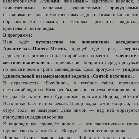
неповторимыми «лунными пейзажами» карстовых воронок, 
таинственными пещерами, украшенными причудливым
изваяниями из гипса и многовековых льдов, с логами и каньонами
образованными скалами, с которых срываются водопад
кристально чистой воды.
В программе:
Наш ждёт
путешествие по живописной автодорог
Архангельск-Пинега-Мезень,
идущей вдоль рек, северны
деревень и карстовых гор. По прибытии на место —
чаепитие 
местной выпечкой
для прибавления бодрости перед прогулко
по экологической тропе заповедника. Цель прогулки —
увидет
удивительный незамерзающий водопад «Святой источник».
В окрестностях «Голубино», в глубине тайги, притаилс
настоящий водопад. Казалось бы, явление совсем не типичное дл
Севера. Здесь нет рек с бурлящими порогами. Водопад «Свято
Источник» бьёт из-под земли. Напор воды такой мощный, чт
струя воды не замерзает даже зимой — над ней образуетс
причудливая ледяная корочка.
К водопаду вас проведёт дорога — это экологическая тропа
идущая сквозь таёжный лес. Вокруг — нетронутая природа!
Водопад будет слышно заранее. Дойдя до конца тропы, в