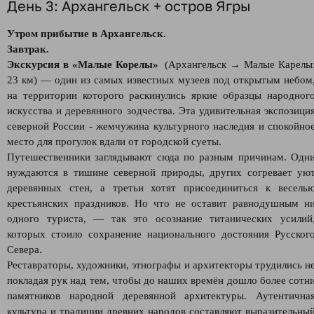
День 3: Архангельск + остров Ягры
Утром прибытие в Архангельск.
Завтрак.
Экскурсия в «Малые Корелы»
(Архангельск → Малые Карелы
23 км) — один из самых известных музеев под открытым небом
на территории которого раскинулись яркие образцы народног
искусства и деревянного зодчества. Эта удивительная экспозици
северной России - жемчужина культурного наследия и спокойно
место для прогулок вдали от городской суеты.
Путешественники заглядывают сюда по разным причинам. Одн
нуждаются в тишине северной природы, других согревает ую
деревянных стен, а третьи хотят присоединиться к весель
крестьянских праздников. Но что не оставит равнодушным н
одного туриста, — так это осознание титанических усилий
которых стоило сохранение национального достояния Русског
Севера.
Реставраторы, художники, этнографы и архитекторы трудились н
покладая рук над тем, чтобы до наших времён дошло более сотн
памятников народной деревянной архитектуры. Аутентична
культура и традиции древних народов составляют выразительны