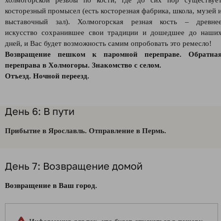
холмогорской резьбы по кости, где до сих пор существуе
косторезный промысел (есть косторезная фабрика, школа, музей 
выставочный зал). Холмогорская резная кость – древне
искусство сохранившее свои традиции и дошедшее до наши
дней, и Вас будет возможность самим опробовать это ремесло!
Возвращение пешком к паромной переправе. Обратна
переправа в Холмогоры. Знакомство с селом.
Отъезд. Ночной переезд.
День 6: В пути
П
рибытие в Ярославль. О
тправление в Пермь.
День 7: Возвращение домой
Возвращение в Ваш город.