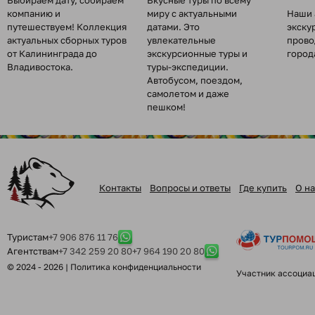
Выбираем дату, собираем
Вкусные туры по всему
компанию и
миру с актуальными
Наши 
путешествуем! Коллекция
датами. Это
экску
актуальных сборных туров
увлекательные
прово
от Калининграда до
экскурсионные туры и
город
Владивостока.
туры-экспедиции.
Автобусом, поездом,
самолетом и даже
пешком!
Контакты
Вопросы и ответы
Где купить
О на
Туристам
+7 906 876 11 76
Агентствам
+7 342 259 20 80
+7 964 190 20 80
© 2024 - 2026 |
Политика конфиденциальности
Участник ассоциа