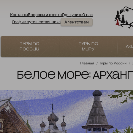
Контакты
Вопросы и ответы
Где купить
О нас
График путешественника
Агентствам
Туры по
Туры по
Ак
России
миру
Главная
/
Туры по России
/
Белое море: Архан