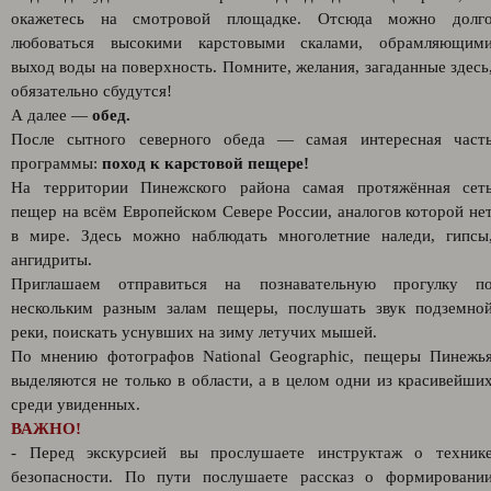
окажетесь на смотровой площадке. Отсюда можно долг
любоваться высокими карстовыми скалами, обрамляющим
выход воды на поверхность. Помните, желания, загаданные здесь
обязательно сбудутся!
А далее —
обед.
После сытного северного обеда — самая интересная част
программы:
поход к карстовой пещере!
На территории Пинежского района самая протяжённая сет
пещер на всём Европейском Севере России, аналогов которой не
в мире. Здесь можно наблюдать многолетние наледи, гипсы
ангидриты.
Приглашаем отправиться на познавательную прогулку п
нескольким разным залам пещеры, послушать звук подземно
реки, поискать уснувших на зиму летучих мышей.
По мнению фотографов National Geographic, пещеры Пинежь
выделяются не только в области, а в целом одни из красивейши
среди увиденных.
ВАЖНО!
- Перед экскурсией вы прослушаете инструктаж о техник
безопасности. По пути послушаете рассказ о формировани