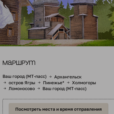
Маршрут
Ваш город (МТ-пасс)
Архангельск
→
остров Ягры
Пинежье*
Холмогоры
→
→
→
Ломоносово
Ваш город (МТ-пасс)
→
→
Посмотреть места и время отправления