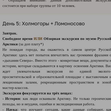
* Обращаем внимание: данная дополнительная экскурси
состоится при наборе группы от 10 человек.
День 5: Холмогоры + Ломоносово
Завтрак.
Свободное время
ИЛИ
О
бзорная экскурсия по музею Русско
Арктики
(за доп плату*)
Не покидая города, вы окажетесь в самом центре Русско
Арктики: здесь нет попыток впечатлить вас громкими фразами 
«дыхании Севера». Вместо этого - конкретные вещи, документы 
истории, которые складываются в картину освоения Арктики. Ва
ждет увлекательная экскурсия по единой эколого
просветительской и образовательной площадке с выставочным 
лекционным залами, рекреационным пространством и зоно
мастер-классов.
Экскурсия фокусируется на трёх вещах:
- История:
как люди осваивали Арктику. Не только героически
походы, но и неудачи, ошибки и экспедиционная работа.
- Наука:
что изучают сегодня, какие данные собирают, ка