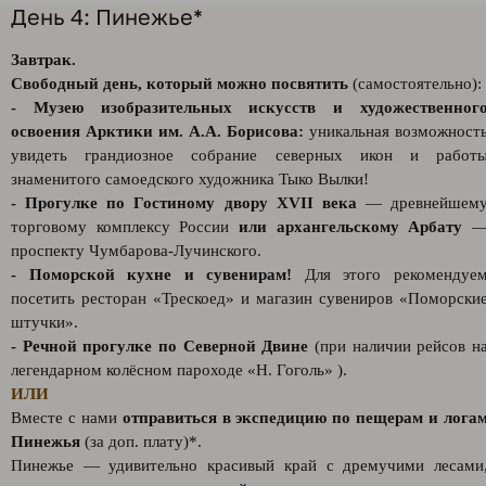
День 4: Пинежье*
Завтрак.
Свободный день, который можно посвятить
(самостоятельно):
- Музею изобразительных искусств и художественног
освоения Арктики им. А.А. Борисова:
уникальная возможност
увидеть грандиозное собрание северных икон и работ
знаменитого самоедского художника Тыко Вылки!
- Прогулке по Гостиному двору XVII века
— древнейшем
торговому комплексу России
или архангельскому Арбату
проспекту Чумбарова-Лучинского.
- Поморской кухне и сувенирам!
Для этого рекомендуе
посетить ресторан «Трескоед» и магазин сувениров «Поморски
штучки».
- Речной прогулке по Северной Двине
(при наличии рейсов н
легендарном колёсном пароходе «Н. Гоголь» ).
ИЛИ
Вместе с нами
отправиться в экспедицию по пещерам и лога
Пинежья
(за доп. плату)*.
Пинежье — удивительно красивый край с дремучими лесами