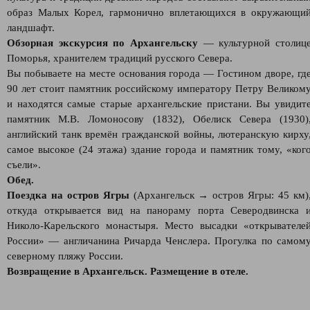
образ Малых Корел, гармонично вплетающихся в окружающи
ландшафт.
Обзорная экскурсия по Архангельску
— культурной столиц
Поморья, хранителем традиций русского Севера.
Вы побываете на месте основания города — Гостином дворе, гд
90 лет стоит памятник российскому императору Петру Великом
и находятся самые старые архангельские пристани. Вы увидит
памятник М.В. Ломоносову (1832), Обелиск Севера (1930)
английский танк времён гражданской войны, лютеранскую кирху
самое высокое (24 этажа) здание города и памятник тому, «ког
съели».
Обед.
Поездка на остров Ягры
(Архангельск → остров Ягры: 45 км)
откуда открывается вид на панораму порта Северодвинска 
Николо-Карельского монастыря. Место высадки «открывателе
России» — англичанина Ричарда Ченслера. Прогулка по самом
северному пляжу России.
Возвращение в Архангельск. Размещение в отеле.