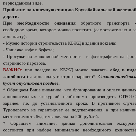
первозданном виде.
Прибытие на конечную станцию Кругобайкальской железно
дороги.
При необходимости ожидания
обратного транспорта 
свободное время, которое можно посвятить (самостоятельно и з
доп. плату):
- Музею истории строительства КБЖД в здании вокзала;
- Чашечке кофе в буфете;
- Прогулке по живописной местности и фотографиям на фон
старинного паровоза.
ВАЖНО:
при поездке по КБЖД можно заказать
обед в вид
ланчбокса
(за доп. плату и строго заранее)*.
Состав ланчбокс
будет опубликован позднее.
* Обращаем Ваше внимание, что бронирование и оплату данны
дополнительных экскурсий необходимо производить СТРОГ
заранее, т.е. до установленного срока. В противном случа
Туроператор не гарантирует её подтверждения, а при наличи
мест стоимость будет увеличена на 200 рублей.
* Обращаем внимание: данная дополнительная экскурси
состоится при наборе минимально необходимого количеств