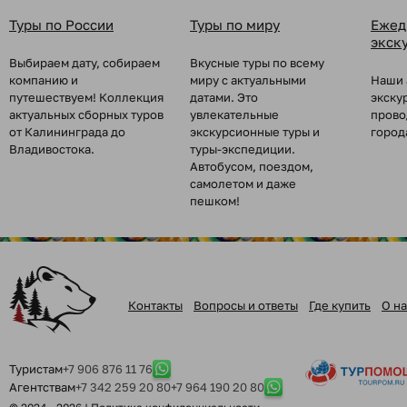
Туры по России
Туры по миру
Ежед
экск
Выбираем дату, собираем
Вкусные туры по всему
компанию и
миру с актуальными
Наши 
путешествуем! Коллекция
датами. Это
экску
актуальных сборных туров
увлекательные
прово
от Калининграда до
экскурсионные туры и
город
Владивостока.
туры-экспедиции.
Автобусом, поездом,
самолетом и даже
пешком!
Контакты
Вопросы и ответы
Где купить
О на
Туристам
+7 906 876 11 76
Агентствам
+7 342 259 20 80
+7 964 190 20 80