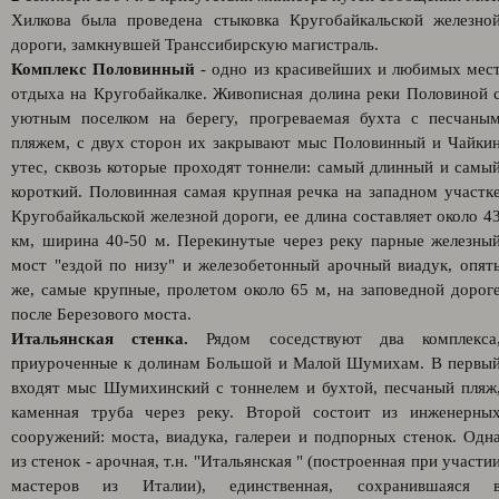
Хилкова была проведена стыковка Кругобайкальской железно
дороги, замкнувшей Транссибирскую магистраль.
Комплекс Половинный
- одно из красивейших и любимых мес
отдыха на Кругобайкалке. Живописная долина реки Половиной 
уютным поселком на берегу, прогреваемая бухта с песчаны
пляжем, с двух сторон их закрывают мыс Половинный и Чайки
утес, сквозь которые проходят тоннели: самый длинный и самы
короткий. Половинная самая крупная речка на западном участк
Кругобайкальской железной дороги, ее длина составляет около 4
км, ширина 40-50 м. Перекинутые через реку парные железны
мост "ездой по низу" и железобетонный арочный виадук, опят
же, самые крупные, пролетом около 65 м, на заповедной дорог
после Березового моста.
Итальянская стенка.
Рядом соседствуют два комплекса
приуроченные к долинам Большой и Малой Шумихам. В первы
входят мыс Шумихинский с тоннелем и бухтой, песчаный пляж
каменная труба через реку. Второй состоит из инженерны
сооружений: моста, виадука, галереи и подпорных стенок. Одн
из стенок - арочная, т.н. "Итальянская " (построенная при участи
мастеров из Италии), единственная, сохранившаяся 