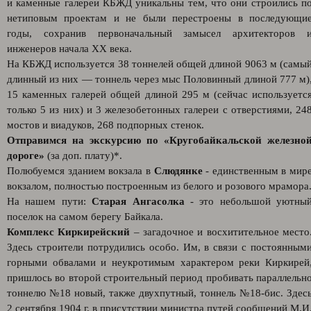
и каменные галереи КБЖД уникальны тем, что они строились п
нетиповым проектам и не были перестроены в последующи
годы, сохранив первоначальный замысел архитекторов 
инженеров начала XX века.
На КБЖД используется 38 тоннелей общей длиной 9063 м (самы
длинный из них — тоннель через мыс Половинный длиной 777 м)
15 каменных галерей общей длиной 295 м (сейчас используетс
только 5 из них) и 3 железобетонных галереи с отверстиями, 24
мостов и виадуков, 268 подпорных стенок.
Отправимся на экскурсию по «Кругобайкальской железно
дороге»
(за доп. плату)*.
Полюбуемся зданием вокзала в
Слюдянке
- единственным в мир
вокзалом, полностью построенным из белого и розового мрамора
На нашем пути:
Старая Ангасолка
- это небольшой уютны
поселок на самом берегу Байкала.
Комплекс Киркирейский
– загадочное и восхитительное место
Здесь строители потрудились особо. Им, в связи с постоянным
горными обвалами и неукротимым характером реки Киркирей
пришлось во второй строительный период пробивать параллельн
тоннелю №18 новый, также двухпутный, тоннель №18-бис. Здес
2 сентября 1904 г. в присутствии министра путей сообщений М.И