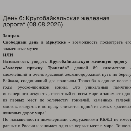
День 6: Кругобайкальская железная
дорога* (08.08.2026)
Завтрак.
Свободный день в Иркутске
- возможность посмотреть ег
знаменитые музеи
ИЛИ
Возможность увидеть
Кругобайкальскую железную дорогу
«Золотую пряжку Трансиба"
длиной 89 километров 
сложнейший и очень красивый железнодорожный путь по берег
Байкала, соединивший две половины Трансиба в единое целое 
годы русско-японской войны. Это уникальный памятни
инженерного искусства, известный во всем мире и занимает одн
из первых мест по количеству тоннелей, каменных галерей
мостов, виадуков и по праву считается одной из самых красивы
железных дорог мира!
По насыщенности инженерными сооружениями КБЖД не имее
равных в России и занимает одно из первых мест в мире. Тоннел