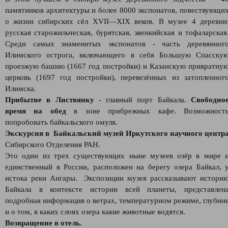
памятников архитектуры и более 8000 экспонатов, повествующи
о жизни сибирских сёл XVII—XIX веков. В музее 4 деревни
русская старожильческая, бурятская, эвенкийская и тофаларская
Среди самых знаменитых экспонатов - часть деревянног
Илимского острога, включающего в себя Большую Спасску
проезжую башню (1667 год постройки) и Казанскую привратну
церковь (1697 год постройки), перевезённых из затопленног
Илимска.
Прибытие в Листвянку
- главный порт Байкала.
Свободно
время на обед
в зоне прибрежных кафе. Возможност
попробовать байкальского омуля.
Экскурсия в Байкальский музей Иркутского научного центр
Сибирского Отделения РАН.
Это один из трех существующих ныне музеев озёр в мире 
единственный в России, расположен на берегу озера Байкал, 
истока реки Ангары. Экспозиции музея рассказывают истори
Байкала в контексте истории всей планеты, представлен
подробная информация о ветрах, температурном режиме, глубин
и о том, в каких слоях озера какие животные водятся.
Возвращение в отель.