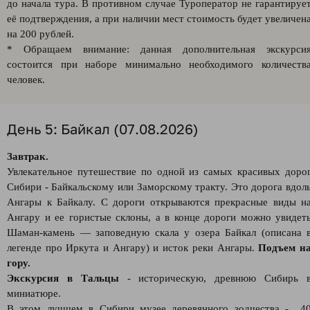
до начала тура. В противном случае Туроператор не гарантируе
её подтверждения, а при наличии мест стоимость будет увеличен
на 200 рублей.
* Обращаем внимание: данная дополнительная экскурси
состоится при наборе минимально необходимого количеств
человек.
День 5: Байкал (07.08.2026)
Завтрак.
Увлекательное путешествие по одной из самых красивых доро
Сибири - Байкальскому или Заморскому тракту. Это дорога вдол
Ангары к Байкалу. С дороги открываются прекрасные виды н
Ангару и ее гористые склоны, а в конце дороги можно увидет
Шаман-камень — заповедную скала у озера Байкал (описана 
легенде про Иркута и Ангару) и исток реки Ангары.
Подъем н
гору.
Экскурсия в Тальцы
- историческую, древнюю Сибирь 
миниатюре.
В этом лучшем в Сибири музее деревянного зодчества - 4