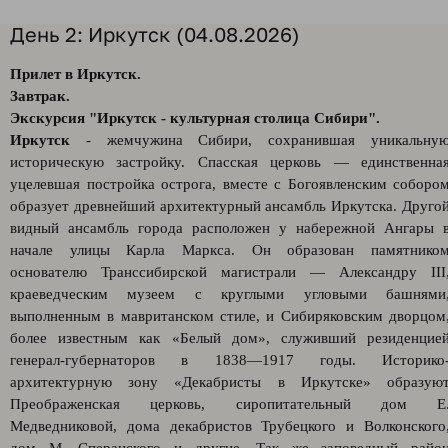
День 2: Иркутск (04.08.2026)
Прилет в Иркутск.
Завтрак.
Экскурсия "Иркутск - культурная столица Сибири".
Иркутск
- жемчужина Сибири, сохранившая уникальну
историческую застройку. Спасская церковь — единственна
уцелевшая постройка острога, вместе с Богоявленским соборо
образует древнейший архитектурный ансамбль Иркутска. Друго
видный ансамбль города расположен у набережной Ангары 
начале улицы Карла Маркса. Он образован памятнико
основателю Транссибирской магистрали — Александру III
краеведческим музеем с круглыми угловыми башнями
выполненным в мавританском стиле, и Сибиряковским дворцом
более известным как «Белый дом», служивший резиденцие
генерал-губернаторов в 1838—1917 годы. Историко
архитектурную зону «Декабристы в Иркутске» образую
Преображенская церковь, сиропитательный дом Е
Медведниковой, дома декабристов Трубецкого и Волконского