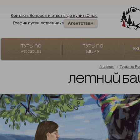
Контакты
Вопросы и ответы
Где купить
О нас
График путешественника
Агентствам
Туры по
Туры по
Ак
России
миру
Главная
/
Туры по Р
Летний Бай