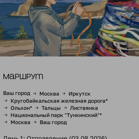
Маршрут
Ваш город
Москва
Иркутск
→
→
Кругобайкальская железная дорога*
→
Ольхон*
Тальцы
Листвянка
→
→
→
Национальный парк "Тункинский"*
→
Москва
Ваш город
→
→
День 1: Отправление (03.08.2026)