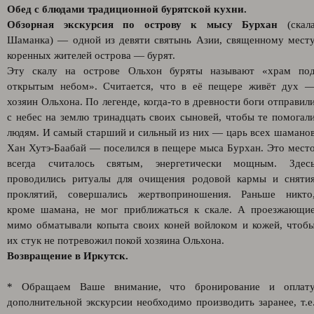
Обед с блюдами традиционной бурятской кухни.
Обзорная экскурсия по острову к мысу Бурхан
(скал
Шаманка) — одной из девяти святынь Азии, священному мест
коренных жителей острова — бурят.
Эту скалу на острове Ольхон буряты называют «храм по
открытым небом». Считается, что в её пещере живёт дух 
хозяин Ольхона. По легенде, когда-то в древности боги отправил
с небес на землю тринадцать своих сыновей, чтобы те помогал
людям. И самый старший и сильный из них — царь всех шамано
Хан Хутэ-Баабай — поселился в пещере мыса Бурхан. Это мест
всегда считалось святым, энергетически мощным. Здес
проводились ритуалы для очищения родовой кармы и сняти
проклятий, совершались жертвоприношения. Раньше никто
кроме шамана, не мог приближаться к скале. А проезжающи
мимо обматывали копыта своих коней войлоком и кожей, чтоб
их стук не потревожил покой хозяина Ольхона.
Возвращение в Иркутск.
* Обращаем Ваше внимание, что бронирование и оплат
дополнительной экскурсии необходимо производить заранее, т.е