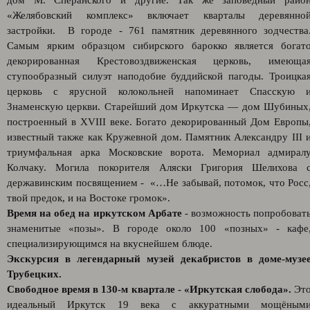
дом М. Сперанского и другие. Так же заповедный райо
«Желябовский комплекс» включает кварталы деревянно
застройки. В городе - 761 памятник деревянного зодчества
Самым ярким образцом сибирского барокко является богат
декорированная Крестовоздвиженская церковь, имеюща
ступообразный силуэт наподобие буддийской пагоды. Троицка
церковь с ярусной колокольней напоминает Спасскую 
Знаменскую церкви. Старейший дом Иркутска — дом Шубиных
построенный в XVIII веке. Богато декорированный Дом Европы
известный также как Кружевной дом. Памятник Александру III 
триумфальная арка Московские ворота. Мемориал адмирал
Колчаку. Могила покорителя Аляски Григория Шелихова 
державинским посвящением - «…Не забывай, потомок, что Росс
твой предок, и на Востоке громок».
Время на обед на иркутском Арбате
- возможность попробоват
знаменитые «позы». В городе около 100 «позных» - кафе
специализирующимся на вкуснейшем блюде.
Экскурсия в легендарный музей декабристов в доме-музе
Трубецких.
Свободное время в 130-м квартале - «Иркутская слобода».
Эт
идеальный Иркутск 19 века с аккуратными мощёным