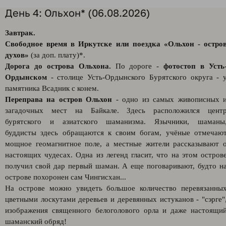
День 4: Ольхон* (06.08.2026)
Завтрак.
Свободное время в Иркутске или поездка «Ольхон - остро
духов»
(за доп. плату)*.
Дорога до острова Ольхона.
По дороге -
фотостоп в Усть
Ордынском
- столице Усть-Ордынского Бурятского округа - 
памятника Всадник с конем.
Переправа на остров Ольхон
- одно из самых живописных 
загадочных мест на Байкале. Здесь расположился цент
бурятского и азиатского шаманизма. Язычники, шаманы
буддисты здесь обращаются к своим богам, учёные отмечаю
мощное геомагнитное поле, а местные жители рассказывают 
настоящих чудесах. Одна из легенд гласит, что на этом остров
получил свой дар первый шаман. А еще поговаривают, будто н
острове похоронен сам Чингисхан...
На острове можно увидеть большое количество перевязанны
цветными лоскутами деревьев и деревянных истуканов - "сэрге"
изображения священного белоголового орла и даже настоящи
шаманский обряд!