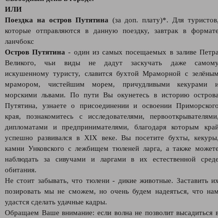
ИЛИ
Поездка на остров Путятина
(за доп. плату)*. Для туристов
которые отправляются в данную поездку, завтрак в формат
ланчбокс
Остров Путятина
- один из самых посещаемых в заливе Петр
Великого, чьи виды не дадут заскучать даже самом
искушенному туристу, славится бухтой Мраморной с зелёны
мрамором, чистейшим морем, причудливыми кекурами 
морскими львами. По пути Вы окунетесь в историю остров
Путятина, узнаете о присоединении и освоении Приморског
края, познакомитесь с исследователями, первооткрывателями
дипломатами и предпринимателями, благодаря которым кра
успешно развивался в XIX веке. Вы посетите бухты, кекуры
камни Унковского с лежбищем тюленей ларга, а также может
наблюдать за сивучами и ларгами в их естественной сред
обитания.
Не стоит забывать, что тюлени - дикие животные. Заставить и
позировать мы не сможем, но очень будем надеяться, что на
удастся сделать удачные кадры.
Обращаем Ваше внимание: если волна не позволит высадиться 