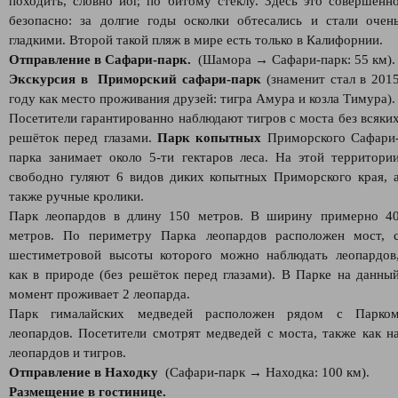
походить, словно йог, по битому стеклу. Здесь это совершенн
безопасно: за долгие годы осколки обтесались и стали очен
гладкими. Второй такой пляж в мире есть только в Калифорнии.
Отправление в Сафари-парк.
(Шамора → Сафари-парк: 55 км).
Экскурсия в Приморский сафари-парк
(знаменит стал в 201
году как место проживания друзей: тигра Амура и козла Тимура).
Посетители гарантированно наблюдают тигров с моста без всяки
решёток перед глазами.
Парк копытных
Приморского Сафари
парка занимает около 5-ти гектаров леса. На этой территори
свободно гуляют 6 видов диких копытных Приморского края, 
также ручные кролики.
Парк леопардов в длину 150 метров. В ширину примерно 4
метров. По периметру Парка леопардов расположен мост, 
шестиметровой высоты которого можно наблюдать леопардов
как в природе (без решёток перед глазами). В Парке на данны
момент проживает 2 леопарда.
Парк гималайских медведей расположен рядом с Парко
леопардов. Посетители смотрят медведей с моста, также как н
леопардов и тигров.
Отправление в Находку
(Сафари-парк → Находка: 100 км).
Размещение в гостинице.