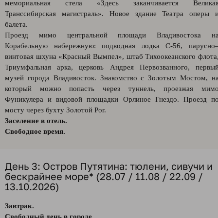
мемориальная стела «Здесь заканчивается Велика
Транссибирская магистраль». Новое здание Театра оперы 
балета.
Проезд мимо центральной площади Владивостока н
Корабельную набережную: подводная лодка С-56, парусно
винтовая шхуна «Красный Вымпел», штаб Тихоокеанского флота
Триумфальная арка, церковь Андрея Первозванного, первы
музей города Владивосток. Знакомство с Золотым Мостом, н
который можно попасть через туннель, проезжая мим
Фуникулера и видовой площадки Орлиное Гнездо. Проезд п
мосту через бухту Золотой Рог.
Заселение в отель.
Свободное время.
День 3: Остров Путятина: тюлени, сивучи и
бескрайнее море* (28.07 / 11.08 / 22.09 /
13.10.2026)
Завтрак.
Свободный день в городе.