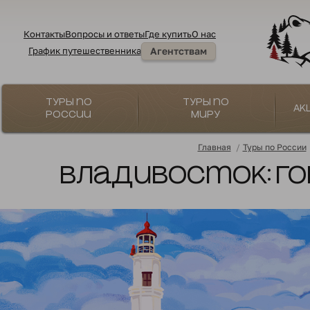
Контакты
Вопросы и ответы
Где купить
О нас
График путешественника
Агентствам
Туры по
Туры по
Ак
России
миру
Главная
/
Туры по России
Владивосток: го