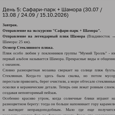
День 5: Сафари-парк + Шамора (30.07 /
13.08 / 24.09 / 15.10.2026)
Завтрак.
Отправление на экскурсию "Сафари-парк + Шамора".
Отправление на легендарный пляж Шамора
(Владивосток 
Шамора: 25 км).
Осмотр Стеклянного пляжа.
Пляж особо любим у поклонников группы "Мумий Тролль" - и
первый альбом называется Шамора. Прекрасные виды и общени
с океаном.
Словно разноцветная мозаика сверкает на солнце пляж бухт
Стеклянная. Когда-то здесь была свалка, но потом мусо
перестали привозить, берег очистили, а море обтесало стеклянны
осколки и керамические детали. Теперь они лежат ровным слоем
создавая неповторимый пейзаж.
Особенно красиво утром, когда солнечные блики играют н
разноцветном берегу: тогда он больше напоминает гору карамел
и выглядит неправдоподобным. Мало где еще получитс