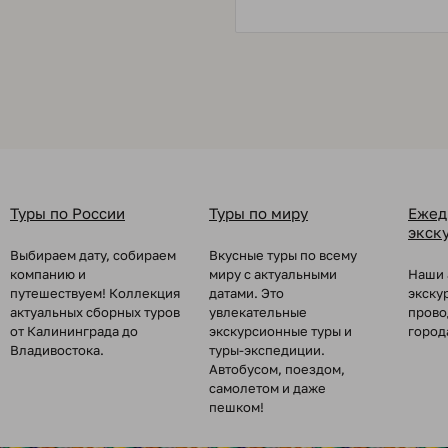
Туры по России
Туры по миру
Ежед
экск
Выбираем дату, собираем
Вкусные туры по всему
компанию и
миру с актуальными
Наши 
путешествуем! Коллекция
датами. Это
экску
актуальных сборных туров
увлекательные
прово
от Калининграда до
экскурсионные туры и
город
Владивостока.
туры-экспедиции.
Автобусом, поездом,
самолетом и даже
пешком!