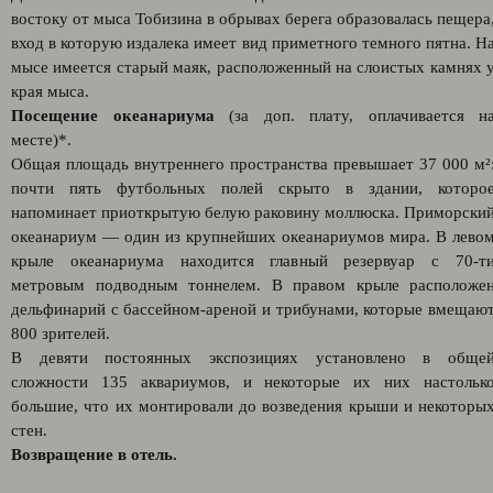
востоку от мыса Тобизина в обрывах берега образовалась пещера
вход в которую издалека имеет вид приметного темного пятна. Н
мысе имеется старый маяк, расположенный на слоистых камнях 
края мыса.
Посещение океанариума
(за доп. плату, оплачивается н
месте)*.
Общая площадь внутреннего пространства превышает 37 000 м²
почти пять футбольных полей скрыто в здании, которо
напоминает приоткрытую белую раковину моллюска. Приморски
океанариум — один из крупнейших океанариумов мира. В лево
крыле океанариума находится главный резервуар с 70-т
метровым подводным тоннелем. В правом крыле расположе
дельфинарий с бассейном-ареной и трибунами, которые вмещаю
800 зрителей.
В девяти постоянных экспозициях установлено в обще
сложности 135 аквариумов, и некоторые их них настольк
большие, что их монтировали до возведения крыши и некоторы
стен.
Возвращение в отель.