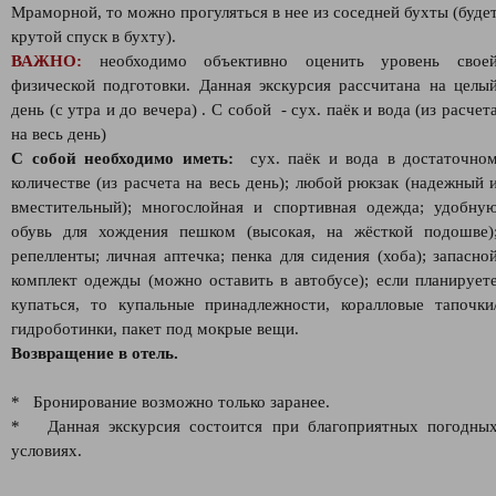
Мраморной, то можно прогуляться в нее из соседней бухты (буде
крутой спуск в бухту).
ВАЖНО:
необходимо объективно оценить уровень свое
физической подготовки. Данная экскурсия рассчитана на целы
день (с утра и до вечера) . С собой - сух. паёк и вода (из расчет
на весь день)
С собой необходимо иметь:
сух. паёк и вода в достаточно
количестве (из расчета на весь день); любой рюкзак (надежный 
вместительный); многослойная и спортивная одежда; удобну
обувь для хождения пешком (высокая, на жёсткой подошве)
репелленты; личная аптечка; пенка для сидения (хоба); запасно
комплект одежды (можно оставить в автобусе); если планирует
купаться, то купальные принадлежности, коралловые тапочки
гидроботинки, пакет под мокрые вещи.
Возвращение в отель.
* Бронирование возможно только заранее.
* Данная экскурсия состоится при благоприятных погодны
условиях.