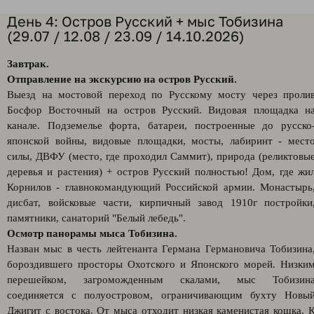
День 4: Остров Русский + мыс Тобизина
(29.07 / 12.08 / 23.09 / 14.10.2026)
Завтрак.
Отправление на экскурсию на остров Русский.
Выезд на мостовой переход по Русскому мосту через проли
Босфор Восточный на остров Русский. Видовая площадка н
канале. Подземелье форта, батареи, построенные до русско
японской войны, видовые площадки, мосты, лабиринт - мест
силы, ДВФУ (место, где проходил Саммит), природа (реликтовы
деревья и растения) + остров Русский полностью! Дом, где жи
Корнилов - главнокомандующий Российской армии. Монастырь
дисбат, войсковые части, кирпичный завод 1910г постройки
памятники, санаторий "Белый лебедь".
Осмотр панорамы мыса Тобизина.
Назван мыс в честь лейтенанта Германа Германовича Тобизина
бороздившего просторы Охотского и Японского морей. Низки
перешейком, загроможденным скалами, мыс Тобизин
соединяется с полуостровом, ограничивающим бухту Новы
Джигит с востока. От мыса отходит низкая каменистая кошка. 