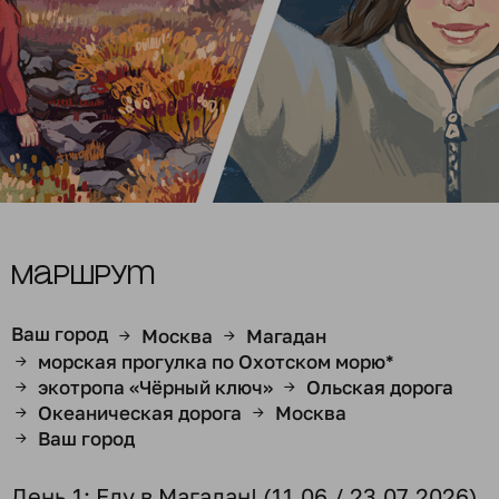
Маршрут
Ваш город
Москва
Магадан
→
→
морская прогулка по Охотском морю*
→
экотропа «Чёрный ключ»
Ольская дорога
→
→
Океаническая дорога
Москва
→
→
Ваш город
→
День 1: Еду в Магадан! (11.06 / 23.07.2026)