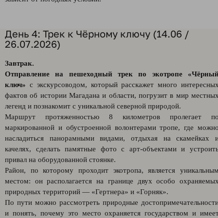
День 4: Трек к Чёрному ключу (14.06 /
26.07.2026)
Завтрак.
Отправление на пешеходный трек по экотропе «Чёрны
ключ»
с экскурсоводом, который расскажет много интересны
фактов об истории Магадана и области, погрузит в мир местны
легенд и познакомит с уникальной северной природой.
Маршрут протяженностью 8 километров пролегает п
маркированной и обустроенной волонтерами тропе, где можн
насладиться панорамными видами, отдыхая на скамейках 
качелях, сделать памятные фото с арт-объектами и устроит
привал на оборудованной стоянке.
Район, по которому проходит экотропа, является уникальны
местом: он располагается на границе двух особо охраняемы
природных территорий — «Гертнера» и «Горняк».
По пути можно рассмотреть природные достопримечательност
и понять, почему это место охраняется государством и имее