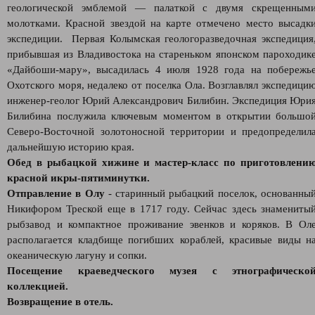
геологической эмблемой — палаткой с двумя скрещенным
молотками. Красной звездой на карте отмечено место высадк
экспедиции. Первая Колымская геологоразведочная экспедиция
прибывшая из Владивостока на стареньком японском пароходик
«Дайбоши-мару», высадилась 4 июля 1928 года на побережь
Охотского моря, недалеко от поселка Ола. Возглавлял экспедици
инженер-геолог Юрий Александрович Билибин. Экспедиция Юри
Билибина послужила ключевым моментом в открытии большо
Северо-Восточной золотоносной территории и предопределил
дальнейшую историю края.
Обед в рыбацкой хижине и мастер-класс по приготовлени
красной икры-пятиминутки.
Отправление в Олу
- старинный рыбацкий поселок, основанны
Никифором Треской еще в 1717 году. Сейчас здесь знамениты
рыбзавод и компактное проживание эвенков и коряков. В Ол
располагается кладбище погибших кораблей, красивые виды н
океаническую лагуну и сопки.
Посещение краеведческого музея с этнографическо
коллекцией.
Возвращение в отель.