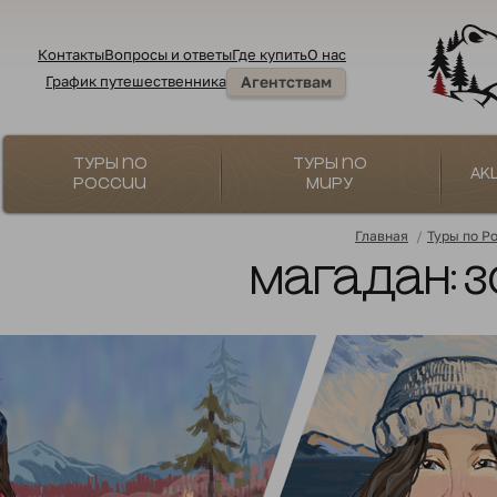
Контакты
Вопросы и ответы
Где купить
О нас
График путешественника
Агентствам
Туры по
Туры по
Ак
России
миру
Главная
/
Туры по Р
Магадан: 