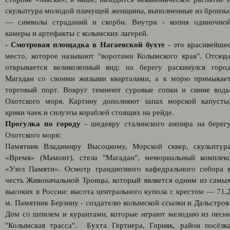
скульптура молодой плачущей женщины, выполненные из бронзы
— символы страданий и скорби. Внутри - копия одиночно
камеры и артефакты с колымских лагерей.
- Смотровая площадка в Нагаевской бухте
- это красивейше
место, которое называют "воротами Колымского края". Отсюд
открывается великолепный вид: на берегу раскинулся горо
Магадан со своими жилыми кварталами, а к морю примыкае
торговый порт. Вокруг темнеют суровые сопки и синие вод
Охотского моря. Картину дополняют запах морской капусты
крики чаек и силуэты кораблей стоящих на рейде.
Прогулка по городу
- шедевру сталинского ампира на берег
Охотского моря:
Памятник Владимиру Высоцкому, Морской сквер, скульптур
«Время» (Мамонт), стела "Магадан", мемориальный комплек
«Узел Памяти». Осмотр грандиозного кафедрального собора 
честь Живоначальной Троицы, который является одним из самы
высоких в России: высота центрального купола с крестом — 71,
м. Памятник Берзину - создателю колымской ссылки и Дальстроя
Дом со шпилем и курантами, которые играют мелодию из песн
"Колымская трасса". Бухта Гертнера, Горняк, район посёлк