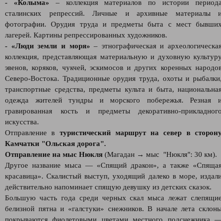
- «Колыма»
– коллекция материалов по истории период
сталинских репрессий. Личные и архивные материалы 
фотографии. Орудия труда и предметы быта с мест бывши
лагерей. Картины репрессированных художников.
- «Люди земли и моря»
– этнографическая и археологическа
коллекция, представляющая материальную и духовную культур
эвенов, коряков, чукчей, эскимосов и других коренных народо
Северо-Востока. Традиционные орудия труда, охоты и рыбалки
транспортные средства, предметы культа и быта, национальна
одежда жителей тундры и морского побережья. Резная 
гравированная кость и предметы декоративно-прикладног
искусства.
Отправление в
туристический маршрут на север в сторон
Камчатки "Ольская дорога".
Отправление на мыс Нюкля
(Магадан → мыс "Нюкля": 30 км).
Другое название мыса — «Спящий дракон», а также «Спяща
красавица». Скалистый выступ, уходящий далеко в море, издал
действительно напоминает спящую девушку из детских сказок.
Большую часть года среди черных скал мыса лежат слепящи
белизной пятна и «галстуки» снежников. В начале лета склон
покрываются фиолетовыми цветами местного подснежника 