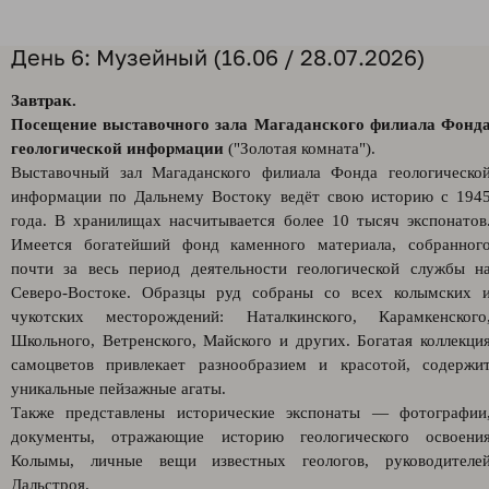
День 6: Музейный (16.06 / 28.07.2026)
Завтрак.
Посещение выставочного зала Магаданского филиала Фонд
геологической информации
("Золотая комната").
Выставочный зал Магаданского филиала Фонда геологическо
информации по Дальнему Востоку ведёт свою историю с 194
года. В хранилищах насчитывается более 10 тысяч экспонатов
Имеется богатейший фонд каменного материала, собранног
почти за весь период деятельности геологической службы н
Северо-Востоке. Образцы руд собраны со всех колымских 
чукотских месторождений: Наталкинского, Карамкенского
Школьного, Ветренского, Майского и других. Богатая коллекци
самоцветов привлекает разнообразием и красотой, содержи
уникальные пейзажные агаты.
Также представлены исторические экспонаты — фотографии
документы, отражающие историю геологического освоени
Колымы, личные вещи известных геологов, руководителе
Дальстроя.