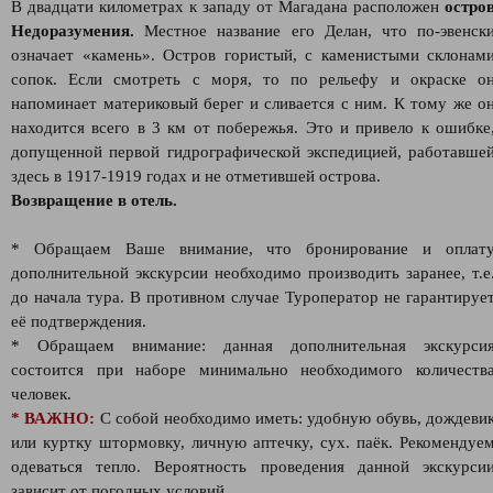
В двадцати километрах к западу от Магадана расположен
остро
Недоразумения.
Местное название его Делан, что по-эвенск
означает «камень». Остров гористый, с каменистыми склонам
сопок. Если смотреть с моря, то по рельефу и окраске о
напоминает материковый берег и сливается с ним. К тому же о
находится всего в 3 км от побережья. Это и привело к ошибке
допущенной первой гидрографической экспедицией, работавше
здесь в 1917-1919 годах и не отметившей острова.
Возвращение в отель.
* Обращаем Ваше внимание, что бронирование и оплат
дополнительной экскурсии необходимо производить заранее, т.е
до начала тура. В противном случае Туроператор не гарантируе
её подтверждения.
* Обращаем внимание: данная дополнительная экскурси
состоится при наборе минимально необходимого количеств
человек.
* ВАЖНО:
С собой необходимо иметь: удобную обувь, дождеви
или куртку штормовку, личную аптечку, сух. паёк. Рекомендуе
одеваться тепло. Вероятность проведения данной экскурси
зависит от погодных условий.