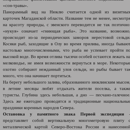
«сон-травы».
Панорамный вид на Нюклю считается одной из визитны
карточек Магаданской области. Название тем не менее, несмотр
на красоту природы, с эвенского переводится не так поэтично
«нукуя» означает «гниющая рыба». Это название, возможно
происходит из-за периодических заморов нерестовой сельди
Косяки рыб, заходящие в Олу во время прилива, иногда бываю
настолько многочисленными, что рыба не успевает пройти п
высокой воде. Во время отлива тысячи особей остаются лежать н
мелководье, не имея возможности вернуться в море. Некоторы
охотно собирают нежданный улов сельди, но рыбы бывает та
много, что она начинает портиться.
На берегу небольшого залива, образованного нюклинским мысом
в летние месяцы любят отдыхать жители поселка, а такж
туристы. Глубина здесь небольшая, а дно — песчано-галечное
Здесь же ежегодно проводятся и традиционные национальны
праздники коренных народов Севера.
Остановка у памятного знака Первой экспедиции
представляет собой вертикальную многометровую плиту 
металлической картой Северо-Востока России и нанесенно