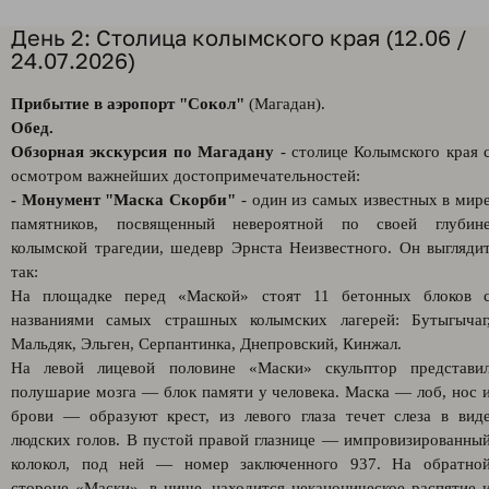
День 2: Столица колымского края (12.06 /
24.07.2026)
Прибытие в аэропорт "Сокол"
(Магадан).
Обед.
Обзорная экскурсия по Магадану
- столице Колымского края 
осмотром важнейших достопримечательностей:
- Монумент "Маска Скорби"
- один из самых известных в мир
памятников, посвященный невероятной по своей глубин
колымской трагедии, шедевр Эрнста Неизвестного. Он выгляди
так:
На площадке перед «Маской» стоят 11 бетонных блоков 
названиями самых страшных колымских лагерей: Бутыгычаг
Мальдяк, Эльген, Серпантинка, Днепровский, Кинжал.
На левой лицевой половине «Маски» скульптор представи
полушарие мозга — блок памяти у человека. Маска — лоб, нос 
брови — образуют крест, из левого глаза течет слеза в вид
людских голов. В пустой правой глазнице — импровизированны
колокол, под ней — номер заключенного 937. На обратно
стороне «Маски», в нише, находится неканоническое распятие 