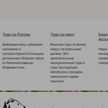
Туры по России
Туры по миру
Ежед
экск
Выбираем дату, собираем
Вкусные туры по всему
компанию и
миру с актуальными
Наши 
путешествуем! Коллекция
датами. Это
экску
актуальных сборных туров
увлекательные
прово
от Калининграда до
экскурсионные туры и
город
Владивостока.
туры-экспедиции.
Автобусом, поездом,
самолетом и даже
пешком!