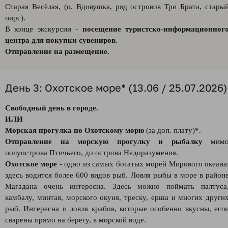
Старая Весёлая, (о. Вдовушка, ряд островов Три Брата, стары
пирс).
В конце экскурсии -
посещение туристско-информационног
центра для покупки сувениров.
Отправление на размещение.
День 3: Охотское море* (13.06 / 25.07.2026)
Свободный день в городе.
ИЛИ
Морская прогулка по Охотскому морю
(за доп. плату)*.
Отправление на морскую прогулку и рыбалку
мим
полуострова Птичьего, до острова Недоразумения.
Охотское море
- одно из самых богатых морей Мирового океана
здесь водится более 600 видов рыб. Ловля рыбы в море в район
Магадана очень интересна. Здесь можно поймать палтуса
камбалу, минтая, морского окуня, треску, ерша и многих други
рыб. Интересна и ловля крабов, которые особенно вкусны, есл
сварены прямо на берегу, в морской воде.