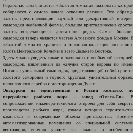
Гордостью зала считается «Золотая комната», экспонаты которо
собираются с самого начала освоения региона. Это образц
золота, представляющие научный или декоративный интерес
самородки необычной формы, большие кристаллические сростк
золота, встречающиеся достаточно редко. Самые больши
самородки теперь являются частью Алмазного фонда в Москве. 
«Золотой комнате» хранится и эталонная коллекция россыпног
золота Центральной Колымы и всего Дальнего Востока.
Здесь можно увидеть также и экспонаты с необычной историей
самородок, извлеченный из желудка старой коровы по имен
Цыганка; уникальный самородок, представляющий собой сросто
золотого самородка и горного хрусталя; удивительный образе
проволочного серебра с месторождения Дукат.
Экскурсия на единственный в России комплекс п
переработке рыбьего жира
– завод «Омега-Си».
сопровождении инженера-технолога откроем для себя секрет
производства рыбьего жира, узнаем историю строительств
комплекса и современные объемы производства. Посети
автоматизированные помещения со специальной системо
вентиляции, воочию увидим все нюансы и особенност