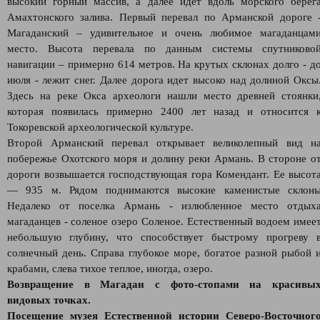
высокий горный массив, а далее идет вдоль морского берег
Амахтонского залива. Первый перевал по Арманской дороге 
Магаданский – удивительное и очень любимое магаданцам
место. Высота перевала по данным системы спутниково
навигации – примерно 614 метров. На крутых склонах долго - д
июля - лежит снег. Далее дорога идет высоко над долиной Оксы
Здесь на реке Окса археологи нашли место древней стоянки
которая появилась примерно 2400 лет назад и относится 
Токоревской археологической культуре.
Второй Арманский перевал открывает великолепный вид н
побережье Охотского моря и долину реки Армань. В стороне о
дороги возвышается господствующая гора Комендант. Ее высот
— 935 м. Рядом поднимаются высокие каменистые склон
Недалеко от поселка Армань - излюбленное место отдых
магаданцев - соленое озеро Соленое. Естественный водоем имее
небольшую глубину, что способствует быстрому прогреву 
солнечный день. Справа глубокое море, богатое разной рыбой 
крабами, слева тихое теплое, иногда, озеро.
Возвращение в Магадан с фото-стопами на красивы
видовых точках.
Посещение музея Естественной истории Северо-Восточног