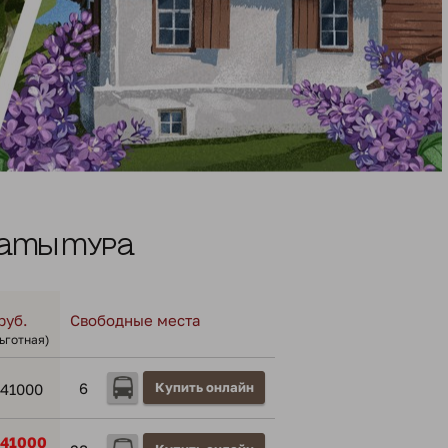
аты тура
руб.
Свободные места
льготная)
6
Купить онлайн
41000
41000