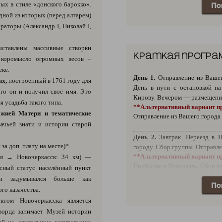
ых в стиле «донского барокко».
По
информирования туристов.
дной из которых (перед алтарем)
раторы (Александр I, Николай I,
ставлены массивные створки
Краткая програ
 коромысло огромных весов –
еке.
День 1.
Отправление из Вашег
х,
построенный в 1761 году для
День в пути с остановкой н
ого он и получил своё имя. Это
Кирову. Вечером — размещение
я усадьба такого типа.
**Альтернативный вариант п
жией Матери и тематические
Отправление из Вашего города 
ачьей знати и истории старой
День 2.
Завтрак. Переезд в Я
за доп. плату на месте)*.
городу. Сбор группы. Отправле
**Альтернативный вариант п
ая → Новочеркасск: 34 км) —
Прибытие в Ярославль. Сбор г
асный статус населённый пункт
н задумывался больше как
По
День 3.
Завтрак. Ознакомите
го казачества.
Посещение старого дома М. 
ктом Новочеркасска является
комплекс "Усадьба М. А. Ш
ворца занимает Музей истории
Кружилинский. Посещение Ка