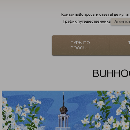
Контакты
Вопросы и ответы
Где купит
График путешественника
Агентс
Туры по
России
Винно