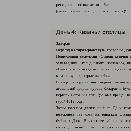
ресторане исполнителя Баста и поп
(самостоятельно и за доп. плату на месте)*.
День 4: Казачьи столицы
Завтрак
Переезд в Старочеркасскую
(Ростов-на-Дон
Пешеходная экскурсия «Старая казачья с
заповедника
–грандиозного комплекса, в
объектов и являющегося по сути одним г
казачеству под открытым небом.
В ходе экскурсии мы увидим
атаманское
атаманский дворец, курень Кондратия Була
церковь Петра и Павла, где был крещён в
герой 1812 года.
Затем посетим древнейший на Дону ка
войсковой
, где хранятся
кандалы Стень
буйного Дона. Внутреннее убранство со
пятиярусный иконостас – грандиозное соору