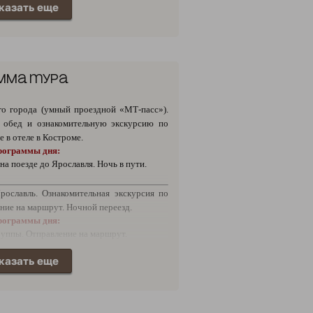
казать еще
мма тура
о города (умный проездной «МТ-пасс»).
а обед и ознакомительную экскурсию по
 в отеле в Костроме.
рограммы дня:
на поезде до Ярославля. Ночь в пути.
рославль. Ознакомительная экскурсия по
ние на маршрут. Ночной переезд.
рограммы дня:
руппы. Отправление на маршрут.
казать еще
льная экскурсия по станице Вёшенская.
А. Шолохова. Экскурсия в мемориальный
олохова". Обед. Отправление в хутор
зачьего подворья. Свободное время ИЛИ