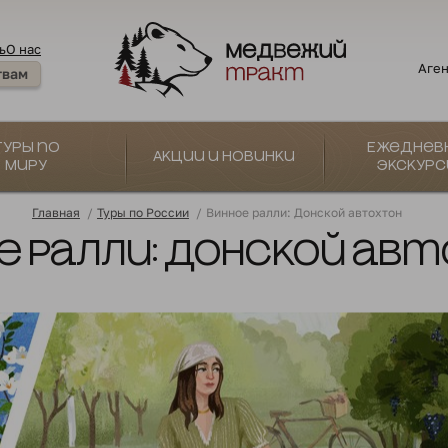
ь
О нас
Аген
твам
Туры по
Ежеднев
Акции и новинки
миру
экскурс
Главная
/
Туры по России
/
Винное ралли: Донской автохтон
е ралли: Донской ав