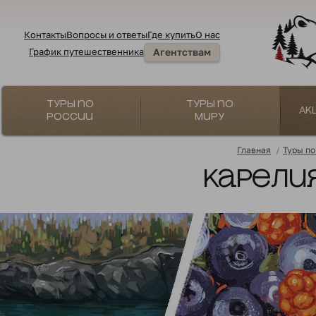
Контакты
Вопросы и ответы
Где купить
О нас
График путешественника
Агентствам
Туры по
Туры по
Ак
России
миру
Главная
/
Туры по
Карелия