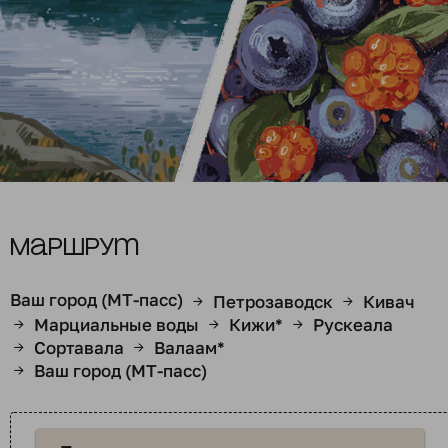
Маршрут
Ваш город (МТ-пасс)
Петрозаводск
Кивач
→
→
Марциальные воды
Кижи*
Рускеала
→
→
→
Сортавала
Валаам*
→
→
Ваш город (МТ-пасс)
→