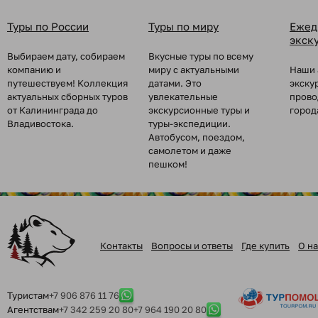
Туры по России
Туры по миру
Ежед
экск
Выбираем дату, собираем
Вкусные туры по всему
компанию и
миру с актуальными
Наши 
путешествуем! Коллекция
датами. Это
экску
актуальных сборных туров
увлекательные
прово
от Калининграда до
экскурсионные туры и
город
Владивостока.
туры-экспедиции.
Автобусом, поездом,
самолетом и даже
пешком!
Контакты
Вопросы и ответы
Где купить
О на
Туристам
+7 906 876 11 76
Агентствам
+7 342 259 20 80
+7 964 190 20 80