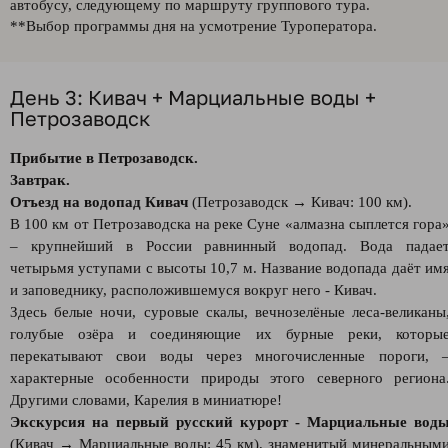
автобусу, следующему по маршруту группового тура.
**Выбор программы дня на усмотрение Туроператора.
День 3: Кивач + Марциальные воды +
Петрозаводск
Прибытие в Петрозаводск.
Завтрак.
Отъезд на водопад Кивач
(Петрозаводск → Кивач: 100 км).
В 100 км от Петрозаводска на реке Суне «алмазна сыплется гора
– крупнейший в России равнинный водопад. Вода падае
четырьмя уступами с высоты 10,7 м. Название водопада даёт им
и заповеднику, расположившемуся вокруг него - Кивач.
Здесь белые ночи, суровые скалы, вечнозелёные леса-великаны
голубые озёра и соединяющие их бурные реки, которы
перекатывают свои воды через многочисленные пороги, 
характерные особенности природы этого северного региона
Другими словами, Карелия в миниатюре!
Экскурсия на первый русский курорт - Марциальные вод
(Кивач → Марциальные воды: 45 км), знаменитый минеральным