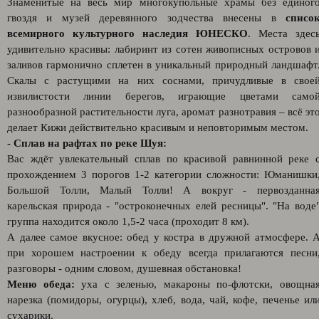
Знаменитые на весь мир многокупольные храмы без единог
гвоздя и музей деревянного зодчества внесены в
списо
всемирного культурного наследия ЮНЕСКО
. Места здес
удивительно красивы: лабиринт из сотен живописных островов 
заливов гармонично сплетен в уникальный природный ландшафт
Скалы с растущими на них соснами, причудливые в свое
извилистости линии берегов, играющие цветами само
разнообразной растительности луга, аромат разнотравия – всё эт
делает Кижи действительно красивым и неповторимым местом.
- Сплав на рафтах по реке Шуя:
Вас ждёт увлекательный сплав по красивой равнинной реке 
прохождением 3 порогов 1-2 категории сложности: Юманишки
Большой Толли, Малый Толли! А вокруг - первозданна
карельская природа - "остроконечных елей ресницы". "На воде
группа находится около 1,5-2 часа (проходит 8 км).
А далее самое вкусное: обед у костра в дружной атмосфере. 
при хорошем настроении к обеду всегда прилагаются песни
разговоры - одним словом, душевная обстановка!
Меню обеда:
уха с зеленью, макароны по-флотски, овощна
нарезка (помидоры, огурцы), хлеб, вода, чай, кофе, печенье ил
сухарики.