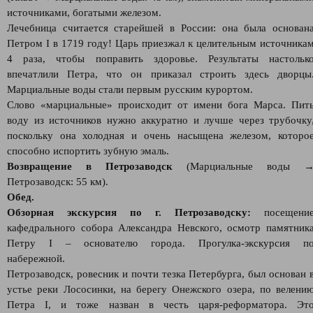
источниками, богатыми железом.
Лечебница считается старейшей в России: она была основан
Петром I в 1719 году! Царь приезжал к целительным источника
4 раза, чтобы поправить здоровье. Результаты настольк
впечатлили Петра, что он приказал строить здесь дворцы
Марциальные воды стали первым русским курортом.
Слово «марциальные» происходит от имени бога Марса. Пит
воду из источников нужно аккуратно и лучше через трубочку
поскольку она холодная и очень насыщена железом, которо
способно испортить зубную эмаль.
Возвращение в Петрозаводск
(Марциальные воды 
Петрозаводск: 55 км).
Обед.
Обзорная экскурсия по г. Петрозаводску:
посещени
кафедрального собора Александра Невского, осмотр памятник
Петру I – основателю города. Прогулка-экскурсия п
набережной.
Петрозаводск, ровесник и почти тезка Петербурга, был основан 
устье реки Лососинки, на берегу Онежского озера, по велени
Петра I, и тоже назван в честь царя-реформатора. Эт