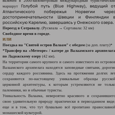
включен в 2000-километровый международный туристически
Голубой путь (
Blue Highway), ведущий о
маршрут
Атлантического побережья Норвегии чере
достопримечательности Швеции и Финляндии 
российскую Карелию, завершаясь у Онежского озера.
Переезд в Сотравалу.
(Рускеала → Сортавала: 32 км)
Свободное время в городе.
ИЛИ
Поездка на "Святой остров Валаам" с обедом
(за доп. плату)*
*Трансфер на «Метеоре» / катере до Валаамского архипелаг
по Ладожскому озеру
(42 км).
На территории самого крупного и самого известного из острово
Валаамского архипелага находятся заповедные святыни, дороги
сердцу каждого россиянина. Здесь на протяжении долгих ле
сохраняются по-настоящему уникальные образцы русско
церковной архитектуры, к которым устремляются не тольк
паломники, но и обычные туристы.
Уникальность Валаама, невероятно красивого и сохранившег
свою удивительную природу практически в первозданном виде
еще и в том, что тут буквально всё пропитано православно
монашеской культурой.