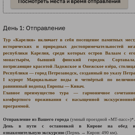
Посмотреть места и время отправления
День 1: Отправление
Тур «Карелия» включает в себя посещение памятных мест
исторических и природных достопримечательностей юг
республики Карелия, среди которых остров Валаам с ег
монастырём, бывший финский городок Сортавала
потрясающие красотой Ладожское и Онежское озёра, столиц
Республики — город Петрозаводск, созданный по указу Петр
I курорт Марциальные воды и четвёртый по величин
равнинный водопад Европы — Кивач.
Главное преимущество тура — гармоничное сочетани
комфортного проживания с насыщенной экскурсионно
программой.
Отправление из Вашего города
(умный проездной «
МТ-пасс
»
)*.
День в пути с остановкой в Кирове на обед 
ознакомительную экскурсию
(Пермь → Киров: 490 км).