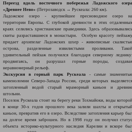
Переезд вдоль восточного побережья Ладожского озер
«Древнее Нево»
(Петрозаводск → Рускеала: 260 км).
Ладожское озеро - крупнейшее пресноводное озеро н
территории Европы. С глубокой древности в этих отдаленны
краях селились христианские праведники. Здесь образовывалис
скиты разраставшиеся в монастыри. Особую красоту пейзаж
придает архипелаг Ладожских шхер - живописные скалисты
острова, разделенные извилистыми проливами. Тако
удивительный пейзаж получился благодаря северному леднику
продвигаясь, он разрушал горные породы, создава
неравномерный рельеф.
Экскурсия в горный парк Рускеала
- самые знамениты
каменоломни Северо-Запада России, среди которых выделяетс
затопленный водой старый мраморный каньон и древни
штольни.
Поселок Рускеала стоит на берегу реки Тохмайоки, воды которо
в конце 30-х годов прошлого века залили шахты и открыты
каньон, превратив его в озеро. Вследствие затопления карьер бы
на долгое время заброшен. Но в 1998 году он получил стату
объекта историко-культурного наследия Карелии и вскоре бы