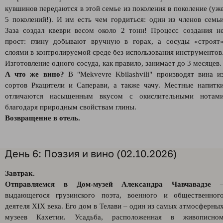
кувшинов передаются в этой семье из поколения в поколение (уж
5 поколений!). И им есть чем гордиться: один из членов семь
Заза создал квеври весом около 2 тонн! Процесс создания н
прост: глину добывают вручную в горах, а сосуды «строят
слоями в контролируемой среде без использования инструментов
Изготовление одного сосуда, как правило, занимает до 3 месяцев.
А что же вино?
В "Mekvevre Kbilashvili" производят вина и
сортов Ркацители и Саперави, а также чачу. Местные напитк
отличаются насыщенным вкусом с окислительными нотам
благодаря природным свойствам глины.
Возвращение в отель.
День 6: Поэзия и вино (02.10.2026)
Завтрак.
Отправляемся в Дом-музей Александра Чавчавадзе
выдающегося грузинского поэта, военного и общественног
деятеля XIX века. Его дом в Телави – один из самых атмосферны
музеев Кахетии. Усадьба, расположенная в живописно