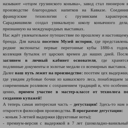
называют «отцом грузинского коньяка», завод стал пионером 
производстве благородных напитков на Кавказе. Соедини
французские технологии с грузинским характером
Сараджишвили создал уникальную школу коньячного дела
признанную на международных выставках.
Нас ждёт увлекательное путешествие по прошлому и настоящем
бренда. Для начала
посетим Музей истории
, где представлен
редкие экспонаты: первые перегонные кубы 1880-х годов
коллекция бутылок от царских времен до наших дней. Посл
заглянем в личный кабинет основателя
, где хранятс
подлинные документы и золотые медали со всемирных выставок.
Далее
наш путь лежит на производство:
посетим цех выдержки
где увидим дубовые бочки из кавказского леса, понаблюдаем з
современным розливом с сохранением традиций и, что особенн
ценно,
примем участие в мастер-классе от технолога п
созданию купажей!
А теперь самая интересная часть –
дегустация!
Здесь-то нам 
откроется философия производства.
В программе дегустации:
- коньяк 3-летней выдержки (фруктовые ноты);
- премиум-версия с выдержкой в 7 лет (шоколадно-ванильны