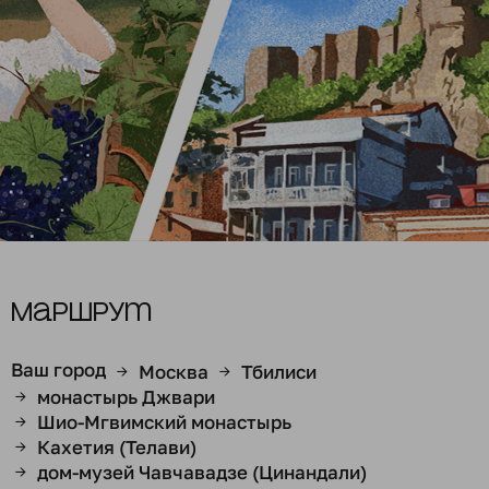
Маршрут
Ваш город
Москва
Тбилиси
→
→
монастырь Джвари
→
Шио-Мгвимский монастырь
→
Кахетия (Телави)
→
дом-музей Чавчавадзе (Цинандали)
→