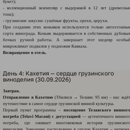
букет);
- коллекционный экземпляр с выдержкой в 12 лет (древесны
тона);
- грузинские закуски: сушёные фрукты, орехи, церухи.
При создании этих коньяков используются только автохтонны
сорта винограда. Коньяк выдерживается в собственных дубовы
бочках ручной работы. А завершает этот шедевр особы
микроклимат подвалов у подножия Кавказа.
Возвращение в отель.
День 4: Кахетия — сердце грузинского
виноделия (30.09.2026)
Завтрак.
Отправление в Кахетию
(Тбилиси → Телави: 95 км) – нас ждё
путешествие в самое сердце грузинской винной культуры.
Первый пункт программы –
посещение Телавского винног
погреба (Telavi Marani)
с дегустацией
— аутентичного винног
погреба, где оживает многовековая история грузинског
виноделия. Заведение расположено в сердце Кахетии – региона