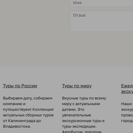
Туры по России
Туры по миру
Ежед
экск
Выбираем дату, собираем
Вкусные туры по всему
компанию и
миру с актуальными
Наши 
путешествуем! Коллекция
датами. Это
экску
актуальных сборных туров
увлекательные
прово
от Калининграда до
экскурсионные туры и
город
Владивостока.
туры-экспедиции.
Автобусом, поездом,