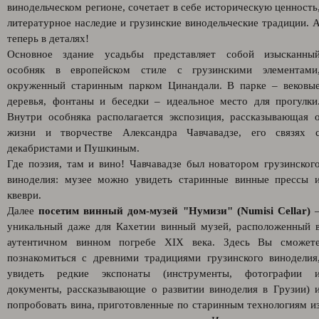
винодельческом регионе, сочетает в себе историческую ценность
литературное наследие и грузинские винодельческие традиции. 
теперь в деталях!
Основное здание усадьбы представляет собой изысканны
особняк в европейском стиле с грузинскими элементами
окруженный старинным парком Цинандали. В парке – вековы
деревья, фонтаны и беседки – идеальное место для прогулки
Внутри особняка располагается экспозиция, рассказывающая 
жизни и творчестве Александра Чавчавадзе, его связях 
декабристами и Пушкиным.
Где поэзия, там и вино! Чавчавадзе был новатором грузинског
виноделия: музее можно увидеть старинные винные прессы 
квеври.
Далее
посетим винный дом-музей "Нумизи" (Numisi Cellar)
уникальный даже для Кахетии винный музей, расположенный 
аутентичном винном погребе XIX века. Здесь Вы сможет
познакомиться с древними традициями грузинского виноделия
увидеть редкие экспонаты (инструменты, фотографии 
документы, рассказывающие о развитии виноделия в Грузии) 
попробовать вина, приготовленные по старинным технологиям и