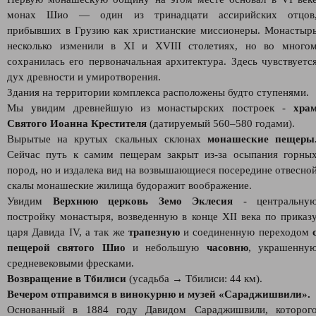
монах Шио — один из тринадцати ассирийских отцов
прибывших в Грузию как христианские миссионеры. Монастыр
несколько изменили в XI и XVIII столетиях, но во много
сохранилась его первоначальная архитектура. Здесь чувствуетс
дух древности и умиротворения.
Здания на территории комплекса расположены будто ступенями.
Мы увидим древнейшую из монастырских построек -
хра
Святого Иоанна Крестителя
(датируемый 560–580 годами).
Вырытые на крутых скальных склонах
монашеские пещеры
Сейчас путь к самим пещерам закрыт из-за осыпания горны
пород, но и издалека вид на возвышающиеся посередине отвесно
скалы монашеские жилища будоражит воображение.
Увидим
Верхнюю церковь Земо Эклесия
- центральну
постройку монастыря, возведенную в конце XII века по приказ
царя Давида IV, а так же
трапезную
и соединенную переходом
пещерой святого Шио
и небольшую
часовню
, украшенну
средневековыми фресками.
Возвращение в Тбилиси
(усадьба → Тбилиси: 44 км).
Вечером отправимся в винокурню и музей «Сараджишвили».
Основанный в 1884 году Давидом Сараджишвили, которог