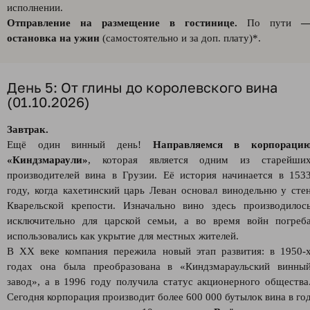
исполнении.
Отправление на размещение в гостинице.
По пути
остановка на ужин
(самостоятельно и за доп. плату)*.
День 5: От глины до королевского вина
(01.10.2026)
Завтрак.
Ещё один винный день!
Направляемся в корпораци
«Киндзмараули»
, которая является одним из старейши
производителей вина в Грузии. Её история начинается в 153
году, когда кахетинский царь Леван основал винодельню у сте
Кварельской крепости. Изначально вино здесь производилос
исключительно для царской семьи, а во время войн погреб
использовались как укрытие для местных жителей.
В XX веке компания пережила новый этап развития: в 1950-
годах она была преобразована в «Киндзмараульский винны
завод», а в 1996 году получила статус акционерного общества
Сегодня корпорация производит более 600 000 бутылок вина в го