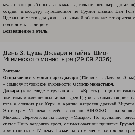
мультисенсорный опыт, где каждая деталь (от интерьера до меню
создаёт атмосферу путешествия по Грузии глазами Ван Гога
Идеальное место для ужина в стильной обстановке с творчески
подходом к традициям.
Возвращение в отель.
День 3: Душа Джвари и тайны Шио-
Мгвимского монастыря (29.09.2026)
Завтрак.
Отправление к монастырю Джвари
(Тбилиси → Джвари: 26 км
– символу грузинской духовности.
Осмотр монастыря.
Джвари
(в переводе с грузинского – «Крест») – один из самы
значимых и живописных монастырей Грузии, возвышающийся н
горе у слияния рек Куры и Арагви, напротив древней Мцхеты
Этот храм VI века внесён в список ЮНЕСКО и вдохнови
Михаила Лермонтова на поэму «Мцыри». По преданию, здес
святая Нино воздвигла крест, ознаменовавший принятие Грузие
христианства в IV веке. Позже на этом месте построили хра