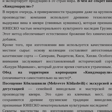
и экспортирует продукцию в 10 стран мира.
В чём же секрет ви
«Киндзмараули»?
В первую очередь, в приверженности традициям даже на крупно
производстве: компания использует древнюю технологи
выдержки вина в квеври (глиняных кувшинах), которая признан
ЮНЕСКО частью нематериального культурного наследия Грузии
Этот метод обеспечивает естественное брожение без химически
добавок.
Кроме того, при изготовлении вин используется качественно
местное сырье: основу коллекции составляют автохтонны
кахетинские сорта — Саперави, Ркацители, Киси, Хихви. Особог
внимания заслуживает восстановленный исторический сор
«Кахури Мцвиване», который долгое время считался утраченным.
Обед на территории корпорации «Киндзмараули
(оплачивается самостоятельно на месте)*.
Посещение Кбилашвили (Mekvevre Kbilashvili) с экскурсией 
дегустацией
— семейной винодельни и мастерской п
производству квеври. Это одно из ключевых мест, гд
сохраняются древние грузинские традиции виноделия
признанные ЮНЕСКО нематериальным культурным наследием!
Секреты мастерства по изготовлению огромных глиняны