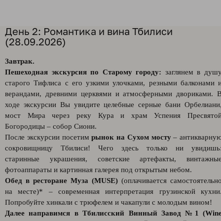
День 2: Романтика и вина Тбилиси
(28.09.2026)
Завтрак.
Пешеходная экскурсия по Старому городу:
заглянем в душ
старого Тифлиса с его узкими улочками, резными балконами 
верандами, древними церквями и атмосферными двориками. 
ходе экскурсии Вы увидите целебные серные бани Орбелиани
мост Мира через реку Кура и храм Успения Пресвято
Богородицы – собор Сиони.
После экскурсии посетим
рынок на Сухом мосту
– антикварну
сокровищницу Тбилиси! Чего здесь только ни увидишь
старинные украшения, советские артефакты, винтажны
фотоаппараты и картинная галерея под открытым небом.
Обед в ресторане Муза (MUSE)
(оплачивается самостоятельн
на месте)* – современная интерпретация грузинской кухни
Попробуйте хинкали с трюфелем и чакапули с молодым вином!
Далее направимся в Тбилисский Винный Завод №1 (
Win