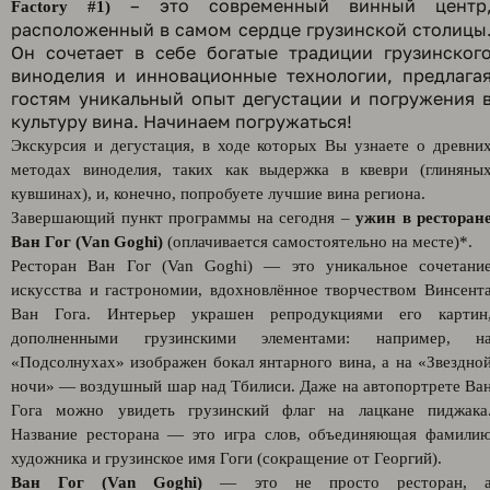
– это современный винный центр
Factory #1)
расположенный в самом сердце грузинской столицы
Он сочетает в себе богатые традиции грузинског
виноделия и инновационные технологии, предлага
гостям уникальный опыт дегустации и погружения 
культуру вина. Начинаем погружаться!
Экскурсия и дегустация, в ходе которых Вы узнаете о древни
методах виноделия, таких как выдержка в квеври (глиняны
кувшинах), и, конечно, попробуете лучшие вина региона.
Завершающий пункт программы на сегодня –
ужин в ресторан
Ван Гог (Van Goghi)
(оплачивается самостоятельно на месте)*.
Ресторан Ван Гог (Van Goghi) — это уникальное сочетани
искусства и гастрономии, вдохновлённое творчеством Винсент
Ван Гога. Интерьер украшен репродукциями его картин
дополненными грузинскими элементами: например, н
«Подсолнухах» изображен бокал янтарного вина, а на «Звездно
ночи» — воздушный шар над Тбилиси. Даже на автопортрете Ва
Гога можно увидеть грузинский флаг на лацкане пиджака
Название ресторана — это игра слов, объединяющая фамили
художника и грузинское имя Гоги (сокращение от Георгий).
Ван Гог (Van Goghi)
— это не просто ресторан, 