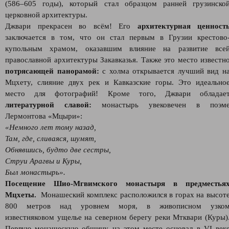
(586–605 годы), который стал образцом ранней грузинско
церковной архитектуры.
Джвари прекрасен во всём! Его
архитектурная ценност
заключается в том, что он стал первым в Грузии крестово
купольным храмом, оказавшим влияние на развитие все
православной архитектуры Закавказья. Также это место известн
потрясающей панорамой:
с холма открывается лучший вид н
Мцхету, слияние двух рек и Кавказские горы. Это идеально
место для фотографий! Кроме того, Джвари обладае
литературной славой:
монастырь увековечен в поэм
Лермонтова «Мцыри»:
«Немного лет тому назад,
Там, где, сливаяся, шумят,
Обнявшись, будто две сестры,
Струи Арагвы и Куры,
Был монастырь».
Посещение Шио-Мгвимского монастыря в предместья
Мцхеты.
Монашеский комплекс расположился в горах на высот
800 метров над уровнем моря, в живописном узко
известняковом ущелье на северном берегу реки Мтквари (Куры)
Первую монашескую общину на этом месте основал в VI век