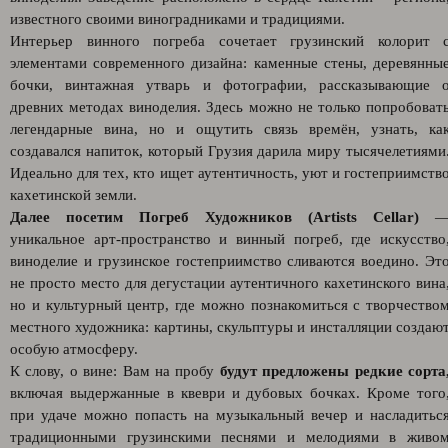
известного своими виноградниками и традициями.
Интерьер винного погреба сочетает грузинский колорит 
элементами современного дизайна: каменные стены, деревянны
бочки, винтажная утварь и фотографии, рассказывающие 
древних методах виноделия. Здесь можно не только попробоват
легендарные вина, но и ощутить связь времён, узнать, ка
создавался напиток, который Грузия дарила миру тысячелетиями
Идеально для тех, кто ищет аутентичность, уют и гостеприимств
кахетинской земли.
Далее посетим Погреб Художников (Artists Cellar)
уникальное арт-пространство и винный погреб, где искусство
виноделие и грузинское гостеприимство сливаются воедино. Эт
не просто место для дегустации аутентичного кахетинского вина
но и культурный центр, где можно познакомиться с творчество
местного художника: картины, скульптуры и инсталляции создаю
особую атмосферу.
К слову, о вине: Вам на пробу
будут предложены редкие сорта
включая выдержанные в квеври и дубовых бочках. Кроме того
при удаче можно попасть на музыкальный вечер и насладитьс
традиционными грузинскими песнями и мелодиями в живо