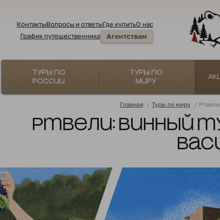
Контакты
Вопросы и ответы
Где купить
О нас
График путешественника
Агентствам
Туры по
Туры по
Ак
России
миру
Главная
/
Туры по миру
/
Ртвели
Ртвели: винный ту
Вас