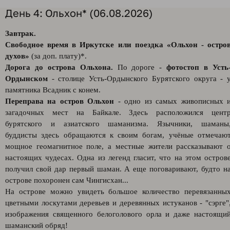
День 4: Ольхон* (06.08.2026)
Завтрак.
Свободное время в Иркутске или поездка «Ольхон - остро
духов»
(за доп. плату)*.
Дорога до острова Ольхона.
По дороге -
фотостоп в Усть
Ордынском
- столице Усть-Ордынского Бурятского округа - 
памятника Всадник с конем.
Переправа на остров Ольхон
- одно из самых живописных 
загадочных мест на Байкале. Здесь расположился цент
бурятского и азиатского шаманизма. Язычники, шаманы
буддисты здесь обращаются к своим богам, учёные отмечаю
мощное геомагнитное поле, а местные жители рассказывают 
настоящих чудесах. Одна из легенд гласит, что на этом остров
получил свой дар первый шаман. А еще поговаривают, будто н
острове похоронен сам Чингисхан...
На острове можно увидеть большое количество перевязанны
цветными лоскутами деревьев и деревянных истуканов - "сэрге"
изображения священного белоголового орла и даже настоящи
шаманский обряд!