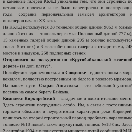
и каменные галереи КБЖД уникальны тем, что они строились п
нетиповым проектам и не были перестроены в последующи
годы, сохранив первоначальный замысел архитекторов 
инженеров начала XX века.
На КБЖД используется 38 тоннелей общей длиной 9063 м (самы
длинный из них — тоннель через мыс Половинный длиной 777 м)
15 каменных галерей общей длиной 295 м (сейчас используетс
только 5 из них) и 3 железобетонных галереи с отверстиями, 24
мостов и виадуков, 268 подпорных стенок.
Отправимся на экскурсию по «Кругобайкальской железно
дороге»
(за доп. плату)*.
Полюбуемся зданием вокзала в
Слюдянке
- единственным в мир
вокзалом, полностью построенным из белого и розового мрамора
На нашем пути:
Старая Ангасолка
- это небольшой уютны
поселок на самом берегу Байкала.
Комплекс Киркирейский
– загадочное и восхитительное место
Здесь строители потрудились особо. Им, в связи с постоянным
горными обвалами и неукротимым характером реки Киркирей
пришлось во второй строительный период пробивать параллельн
тоннелю №18 новый, также двухпутный, тоннель №18-бис. Здес
2 сентября 1904 г. в присутствии министра путей сообщений М.И