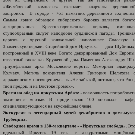
дом М. Сперанского и другие. Так же заповедный райо
«Желябовский комплекс» включает кварталы деревянно
застройки. В городе - 761 памятник деревянного зодчества
Самым ярким образцом сибирского барокко является богат
декорированная Крестовоздвиженская церковь, имеюща
ступообразный силуэт наподобие буддийской пагоды. Троицка
церковь с ярусной колокольней напоминает Спасскую 
Знаменскую церкви. Старейший дом Иркутска — дом Шубиных
построенный в XVIII веке. Богато декорированный Дом Европы
известный также как Кружевной дом. Памятник Александру III 
триумфальная арка Московские ворота. Мемориал адмирал
Колчаку. Могила покорителя Аляски Григория Шелихова 
державинским посвящением - «…Не забывай, потомок, что Росс
твой предок, и на Востоке громок».
Время на обед на иркутском Арбате
- возможность попробоват
знаменитые «позы». В городе около 100 «позных» - кафе
специализирующимся на вкуснейшем блюде.
Экскурсия в легендарный музей декабристов в доме-музе
Трубецких.
Свободное время в 130-м квартале - «Иркутская слобода».
Эт
идеальный Иркутск 19 века с аккуратными мощёным