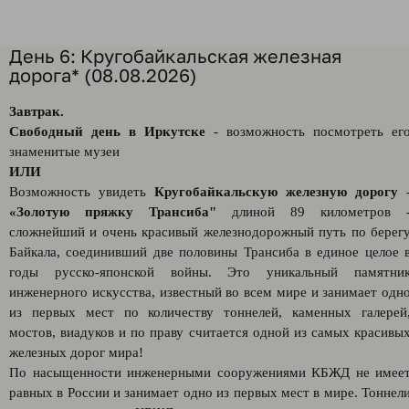
День 6: Кругобайкальская железная
дорога* (08.08.2026)
Завтрак.
Свободный день в Иркутске
- возможность посмотреть ег
знаменитые музеи
ИЛИ
Возможность увидеть
Кругобайкальскую железную дорогу
«Золотую пряжку Трансиба"
длиной 89 километров 
сложнейший и очень красивый железнодорожный путь по берег
Байкала, соединивший две половины Трансиба в единое целое 
годы русско-японской войны. Это уникальный памятни
инженерного искусства, известный во всем мире и занимает одн
из первых мест по количеству тоннелей, каменных галерей
мостов, виадуков и по праву считается одной из самых красивы
железных дорог мира!
По насыщенности инженерными сооружениями КБЖД не имее
равных в России и занимает одно из первых мест в мире. Тоннел