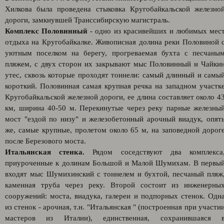
Хилкова была проведена стыковка Кругобайкальской железно
дороги, замкнувшей Транссибирскую магистраль.
Комплекс Половинный
- одно из красивейших и любимых мес
отдыха на Кругобайкалке. Живописная долина реки Половиной 
уютным поселком на берегу, прогреваемая бухта с песчаны
пляжем, с двух сторон их закрывают мыс Половинный и Чайки
утес, сквозь которые проходят тоннели: самый длинный и самы
короткий. Половинная самая крупная речка на западном участк
Кругобайкальской железной дороги, ее длина составляет около 4
км, ширина 40-50 м. Перекинутые через реку парные железны
мост "ездой по низу" и железобетонный арочный виадук, опят
же, самые крупные, пролетом около 65 м, на заповедной дорог
после Березового моста.
Итальянская стенка.
Рядом соседствуют два комплекса
приуроченные к долинам Большой и Малой Шумихам. В первы
входят мыс Шумихинский с тоннелем и бухтой, песчаный пляж
каменная труба через реку. Второй состоит из инженерны
сооружений: моста, виадука, галереи и подпорных стенок. Одн
из стенок - арочная, т.н. "Итальянская " (построенная при участи
мастеров из Италии), единственная, сохранившаяся 