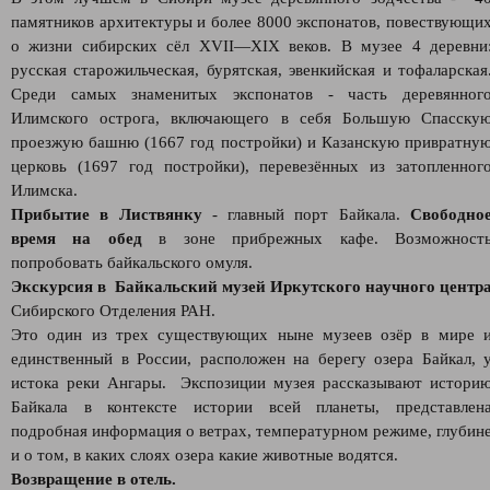
памятников архитектуры и более 8000 экспонатов, повествующи
о жизни сибирских сёл XVII—XIX веков. В музее 4 деревни
русская старожильческая, бурятская, эвенкийская и тофаларская
Среди самых знаменитых экспонатов - часть деревянног
Илимского острога, включающего в себя Большую Спасску
проезжую башню (1667 год постройки) и Казанскую привратну
церковь (1697 год постройки), перевезённых из затопленног
Илимска.
Прибытие в Листвянку
- главный порт Байкала.
Свободно
время на обед
в зоне прибрежных кафе. Возможност
попробовать байкальского омуля.
Экскурсия в Байкальский музей Иркутского научного центр
Сибирского Отделения РАН.
Это один из трех существующих ныне музеев озёр в мире 
единственный в России, расположен на берегу озера Байкал, 
истока реки Ангары. Экспозиции музея рассказывают истори
Байкала в контексте истории всей планеты, представлен
подробная информация о ветрах, температурном режиме, глубин
и о том, в каких слоях озера какие животные водятся.
Возвращение в отель.