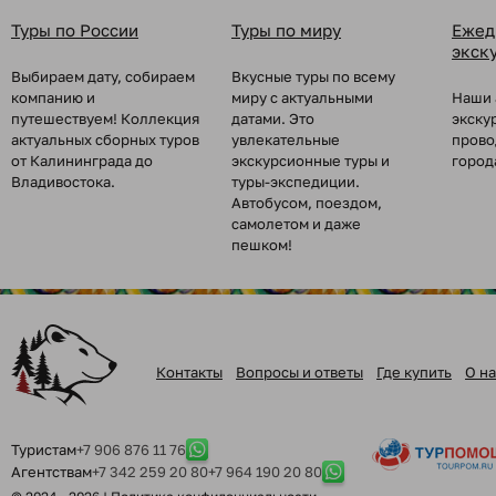
Туры по России
Туры по миру
Ежед
экск
Выбираем дату, собираем
Вкусные туры по всему
компанию и
миру с актуальными
Наши 
путешествуем! Коллекция
датами. Это
экску
актуальных сборных туров
увлекательные
прово
от Калининграда до
экскурсионные туры и
город
Владивостока.
туры-экспедиции.
Автобусом, поездом,
самолетом и даже
пешком!
Контакты
Вопросы и ответы
Где купить
О на
Туристам
+7 906 876 11 76
Агентствам
+7 342 259 20 80
+7 964 190 20 80