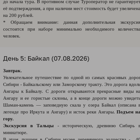
до начала тура. В противном случае Туроператор не гарантируе
её подтверждения, а при наличии мест стоимость будет увеличен
на 200 рублей.
* Обращаем внимание: данная дополнительная экскурси
состоится при наборе минимально необходимого количеств
человек.
День 5: Байкал (07.08.2026)
Завтрак.
Увлекательное путешествие по одной из самых красивых доро
Сибири - Байкальскому или Заморскому тракту. Это дорога вдол
Ангары к Байкалу. С дороги открываются прекрасные виды н
Ангару и ее гористые склоны, а в конце дороги можно увидет
Шаман-камень — заповедную скала у озера Байкал (описана 
легенде про Иркута и Ангару) и исток реки Ангары.
Подъем н
гору.
Экскурсия в Тальцы
- историческую, древнюю Сибирь 
миниатюре.
В этом лучшем в Сибири музее деревянного зодчества - 4