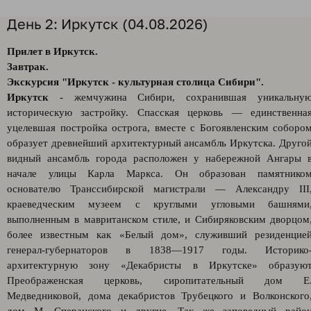
День 2: Иркутск (04.08.2026)
Прилет в Иркутск.
Завтрак.
Экскурсия "Иркутск - культурная столица Сибири".
Иркутск
- жемчужина Сибири, сохранившая уникальну
историческую застройку. Спасская церковь — единственна
уцелевшая постройка острога, вместе с Богоявленским соборо
образует древнейший архитектурный ансамбль Иркутска. Друго
видный ансамбль города расположен у набережной Ангары 
начале улицы Карла Маркса. Он образован памятнико
основателю Транссибирской магистрали — Александру III
краеведческим музеем с круглыми угловыми башнями
выполненным в мавританском стиле, и Сибиряковским дворцом
более известным как «Белый дом», служивший резиденцие
генерал-губернаторов в 1838—1917 годы. Историко
архитектурную зону «Декабристы в Иркутске» образую
Преображенская церковь, сиропитательный дом Е
Медведниковой, дома декабристов Трубецкого и Волконского