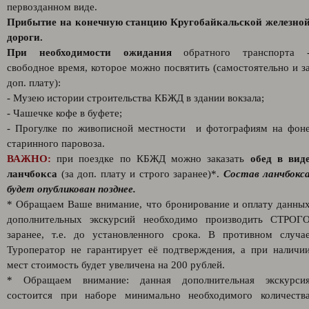
первозданном виде.
Прибытие на конечную станцию Кругобайкальской железно
дороги.
При необходимости ожидания
обратного транспорта 
свободное время, которое можно посвятить (самостоятельно и з
доп. плату):
- Музею истории строительства КБЖД в здании вокзала;
- Чашечке кофе в буфете;
- Прогулке по живописной местности и фотографиям на фон
старинного паровоза.
ВАЖНО:
при поездке по КБЖД можно заказать
обед в вид
ланчбокса
(за доп. плату и строго заранее)*.
Состав ланчбокс
будет опубликован позднее.
* Обращаем Ваше внимание, что бронирование и оплату данны
дополнительных экскурсий необходимо производить СТРОГ
заранее, т.е. до установленного срока. В противном случа
Туроператор не гарантирует её подтверждения, а при наличи
мест стоимость будет увеличена на 200 рублей.
* Обращаем внимание: данная дополнительная экскурси
состоится при наборе минимально необходимого количеств