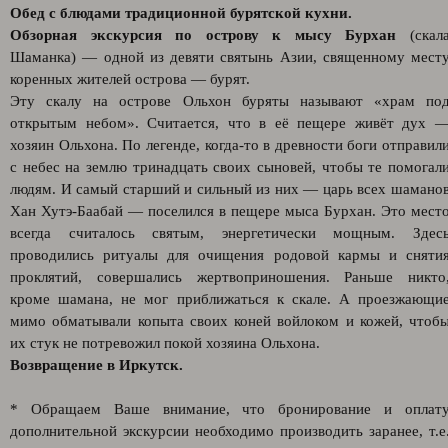
Обед с блюдами традиционной бурятской кухни.
Обзорная экскурсия по острову к мысу Бурхан
(скал
Шаманка) — одной из девяти святынь Азии, священному мест
коренных жителей острова — бурят.
Эту скалу на острове Ольхон буряты называют «храм по
открытым небом». Считается, что в её пещере живёт дух 
хозяин Ольхона. По легенде, когда-то в древности боги отправил
с небес на землю тринадцать своих сыновей, чтобы те помогал
людям. И самый старший и сильный из них — царь всех шамано
Хан Хутэ-Баабай — поселился в пещере мыса Бурхан. Это мест
всегда считалось святым, энергетически мощным. Здес
проводились ритуалы для очищения родовой кармы и сняти
проклятий, совершались жертвоприношения. Раньше никто
кроме шамана, не мог приближаться к скале. А проезжающи
мимо обматывали копыта своих коней войлоком и кожей, чтоб
их стук не потревожил покой хозяина Ольхона.
Возвращение в Иркутск.
* Обращаем Ваше внимание, что бронирование и оплат
дополнительной экскурсии необходимо производить заранее, т.е