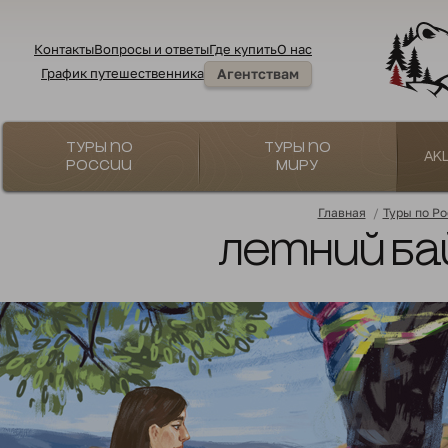
Контакты
Вопросы и ответы
Где купить
О нас
График путешественника
Агентствам
Туры по
Туры по
Ак
России
миру
Главная
/
Туры по Р
Летний Бай