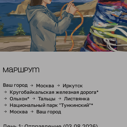
Маршрут
Ваш город
Москва
Иркутск
→
→
Кругобайкальская железная дорога*
→
Ольхон*
Тальцы
Листвянка
→
→
→
Национальный парк "Тункинский"*
→
Москва
Ваш город
→
→
День 1: Отправление (03.08.2026)