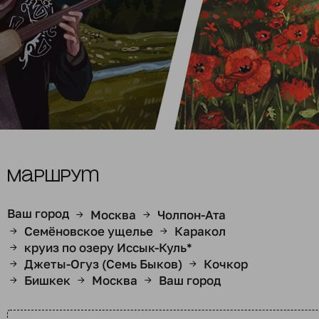
Маршрут
Ваш город
Москва
Чолпон-Ата
→
→
Семёновское ущелье
Каракол
→
→
круиз по озеру Иссык-Куль*
→
Джеты-Огуз (Семь Быков)
Кочкор
→
→
Бишкек
Москва
Ваш город
→
→
→