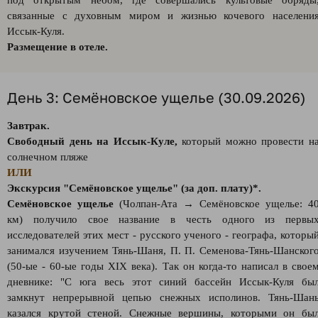
под открытым небом, где совершались культовые обряды
связанные с духовным миром и жизнью кочевого населени
Иссык-Куля.
Размещение в отеле.
День 3: Семёновское ущелье (30.09.2026)
Завтрак.
Cвободный день на Иссык-Куле,
который можно провести н
солнечном пляже
ИЛИ
Экскурсия "Семёновское ущелье" (за доп. плату)*.
Семёновское ущелье
(Чолпан-Ата → Семёновское ущелье: 4
км) получило свое название в честь одного из первы
исследователей этих мест - русского ученого - географа, которы
занимался изучением Тянь-Шаня, П. П. Семенова-Тянь-Шанског
(50-ые - 60-ые годы XIX века). Так он когда-то написал в свое
дневнике: "С юга весь этот синий бассейн Иссык-Куля бы
замкнут непрерывной цепью снежных исполинов. Тянь-Шан
казался крутой стеной. Снежные вершины, которыми он бы