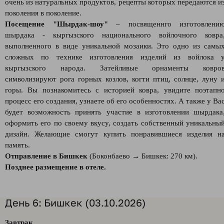
очень из натуральных продуктов, рецепты которых передаются и
поколения в поколение.
Посещение "Шырдак-шоу"
– посвященнго изготовлени
шырдака - кыргызского национального войлочного ковра
выполненного в виде уникальной мозаики. Это одно из самы
сложных по технике изготовления изделий из войлока 
кыргызского народа. Затейливые орнаменты ковро
символизируют рога горных козлов, когти птиц, солнце, луну 
горы. Вы познакомитесь с историей ковра, увидите поэтапн
процесс его создания, узнаете об его особенностях. А также у Ва
будет возможность принять участие в изготовлении шырдака
оформить его по своему вкусу, создать собственный уникальны
дизайн. Желающие смогут купить понравившиеся изделия н
память.
Отправление в Бишкек
(Боконбаево → Бишкек: 270 км).
Позднее размещение в отеле.
День 6: Бишкек (03.10.2026)
Завтрак.