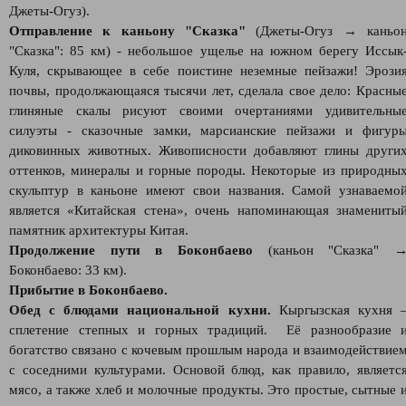
Джеты-Огуз).
Отправление к каньону "Сказка"
(Джеты-Огуз → каньо
"Сказка": 85 км) - небольшое ущелье на южном берегу Иссык
Куля, скрывающее в себе поистине неземные пейзажи! Эрози
почвы, продолжающаяся тысячи лет, сделала свое дело: Красны
глиняные скалы рисуют своими очертаниями удивительны
силуэты - сказочные замки, марсианские пейзажи и фигур
диковинных животных. Живописности добавляют глины други
оттенков, минералы и горные породы. Некоторые из природны
скульптур в каньоне имеют свои названия. Самой узнаваемо
является «Китайская стена», очень напоминающая знамениты
памятник архитектуры Китая.
Продолжение пути в Боконбаево
(каньон "Сказка" 
Боконбаево: 33 км).
Прибытие в Боконбаево.
Обед с блюдами национальной кухни.
Кыргызская кухня 
сплетение степных и горных традиций. Её разнообразие 
богатство связано с кочевым прошлым народа и взаимодействие
с соседними культурами. Основой блюд, как правило, являетс
мясо, а также хлеб и молочные продукты. Это простые, сытные 