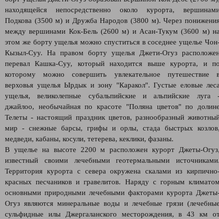
находящейся непосредственно около курорта, вершинам
Подкова (3500 м) и Дружба Народов (3800 м). Через понижени
между вершинами Кок-Бель (2600 м) и Асан-Тукум (3600 м) н
этом же борту ущелья можно спуститься в соседнее ущелье Чон
Кызыл-Суу. На правом борту ущелья Джети-Огуз расположе
перевал Кашка-Суу, который находится выше курорта, и п
которому можно совершить увлекательное путешествие 
верховья ущелья Ырдык и зону "Каракол". Густые еловые лес
ущелья, великолепные субальпийские и альпийские луга 
джайлоо, необычайная по красоте "Поляна цветов" по долин
Телеты - настоящий праздник цветов, разнообразный животны
мир - снежные барсы, грифы и орлы, стада быстрых козлов
медведи, кабаны, косули, тетерева, кеклики, фазаны.
В ущелье на высоте 2200 м расположен курорт Джеты-Огуз
известный своими лечебными геотермальными источниками
Территория курорта с севера окружена скалами из кирпично
красных песчаников и гравелитов. Наряду с горным климато
основными природными лечебными факторами курорта Джеты
Огуз являются минеральные воды и лечебные грязи (лечебны
сульфидные илы Джергаланского месторождения, в 43 км о