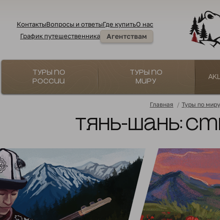
Контакты
Вопросы и ответы
Где купить
О нас
График путешественника
Агентствам
Туры по
Туры по
Ак
России
миру
Главная
/
Туры по мир
Тянь-Шань: ст