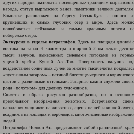
других народов: экспонаты посвященные традициям кыргызског
народа, статуи кыргызских ханов, памятники великим деятелям
Комплекс расположен на берегу Иссык-Куля - одного и
крупнейших и самых глубоких озер в мире. Здесь можн
полюбоваться пейзажами и самым красивым пирсом н
побережье озера.
Экскурсия в ущелье петроглифов.
Здесь на площади длиной 
востока на запад 4 километра и шириной 2 км лежат десятк
тысяч валунов, вынесенных селевыми потоками из горны
ущелий хребта Кунгей Ала-Тоо. Поверхность валунов по
воздействием солнечных лучей за многие тысячелетия покрылас
«пустынным загаром» – патиной блестяще-черного и коричневог
цветов с различными оттенками. Загарные камни служили своег
рода «полотном» для древних художников.
Сюжеты и образы рисунков разнообразны, но в основно
преобладают изображения животных. Встречаются сцен
нападения хищников на животных, сцены пешей и конной охоты
всадников на лошадях и верблюдов, многочисленные изображени
людей.
Петроглифы Чолпон-Ата представляют собой грандиозный хра