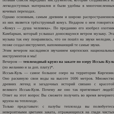
полный список народных инструментов, которые создавались и
легкодоступных материалов и были удобны в многочисленны
кочевых переходах.
Однако основным, самым древним и широко распространенно
из них является трёхструнный комуз. Недаром о нем говорится
«Комуз — душа человека». По преданию его изобрел охотни
Камбаркан, который услышал доносящуюся ветром музыку. Эт
музыка так ему понравилась, что он пошёл на звуки мелодии, 
позже создал инструмент, напоминающий те самые звуки.
Этим вечером насладимся звучанием киргизских национальны
инструментов и мы!
Вечером —
теплоходный круиз на закате по озеру Иссык-Кул
(по желанию и за доп. плату)*.
Иссык-Куль — самое большое озеро на территории Киргизии
Оно раскинуло свои воды на высоте 1606 метров. Множеств
древних легенд и загадочных историй связано с красото
великого Иссык-Куля. Почему же оно так притягивает людей
Ответ на этот вопрос Вы сможете получить во время вечернег
круиза на теплоходе.
Только представьте: с палубы теплохода вы полюбуетес
невероятными цветами заката, отражающихся на глади чисты