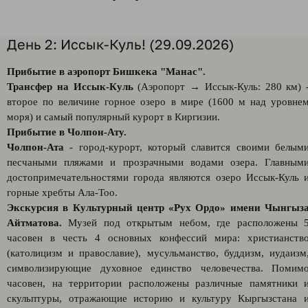
День 2: Иссык-Куль! (29.09.2026)
Прибытие в аэропорт Бишкека "Манас".
Трансфер на Иссык-Куль
(Аэропорт → Иссык-Куль: 280 км) 
второе по величине горное озеро в мире (1600 м над уровне
моря) и самый популярный курорт в Киргизии.
Прибытие в Чолпон-Ату.
Чолпон-Ата
- город-курорт, который славится своими белым
песчаными пляжами и прозрачными водами озера. Главным
достопримечательностями города являются озеро Иссык-Куль 
горные хребты Ала-Тоо.
Экскурсия в Культурный центр «Рух Ордо» имени Чынгыз
Айтматова.
Музей под открытым небом, где расположены 
часовен в честь 4 основных конфессий мира: христианств
(католицизм и православие), мусульманство, буддизм, иудаизм
символизирующие духовное единство человечества. Помим
часовен, на территории расположены различные памятники 
скульптуры, отражающие историю и культуру Кыргызстана 