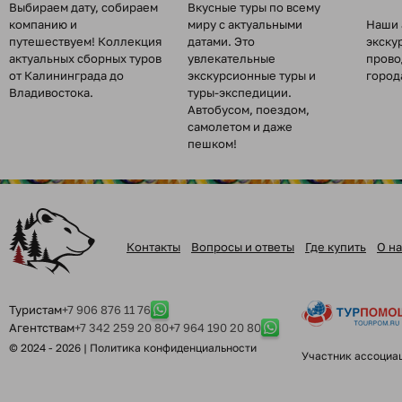
Выбираем дату, собираем
Вкусные туры по всему
компанию и
миру с актуальными
Наши 
путешествуем! Коллекция
датами. Это
экску
актуальных сборных туров
увлекательные
прово
от Калининграда до
экскурсионные туры и
город
Владивостока.
туры-экспедиции.
Автобусом, поездом,
самолетом и даже
пешком!
Контакты
Вопросы и ответы
Где купить
О на
Туристам
+7 906 876 11 76
Агентствам
+7 342 259 20 80
+7 964 190 20 80
© 2024 - 2026 |
Политика конфиденциальности
Участник ассоциа