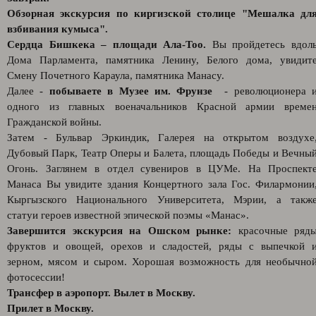
Обзорная экскурсия по киргизской столице "Мешалка дл
взбивания кумыса".
Сердца Бишкека – площади Ала-Тоо.
Вы пройдетесь вдол
Дома Парламента, памятника Ленину, Белого дома, увидит
Смену Почетного Караула, памятника Манасу.
Далее -
побываете в Музее им. Фрунзе
- революционера 
одного из главных военачальников Красной армии време
Гражданской войны.
Затем - Бульвар Эркиндик, Галерея на открытом воздухе
Дубовый Парк, Театр Оперы и Балета, площадь Победы и Вечны
Огонь. Заглянем в отдел сувениров в ЦУМе. На Проспект
Манаса Вы увидите здания Концертного зала Гос. Филармонии
Кыргызского Национального Университета, Мэрии, а такж
статуи героев известной эпической поэмы «Манас».
Завершится экскурсия на Ошском рынке:
красочные ряд
фруктов и овощей, орехов и сладостей, ряды с выпечкой 
зерном, мясом и сыром. Хорошая возможность для необычно
фотосессии!
Трансфер в аэропорт. Вылет в Москву.
Прилет в Москву.