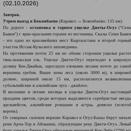
(02.10.2026)
Завтрак.
Утром выезд в Боконбаево
(Каракол → Боконбаево: 135 км).
По дороге -
остановка в горном ущелье Джеты-Огуз
("Сем
Быков") с ярко-красными горами из песчаника. Скалы Семи Быко
- это одно из красивейших мест Кыргызстана и второй горны
участок Иссык-Кульского заповедника.
На протяжении почти 25 км по обеим сторонам ущелья расте
тянь-шаньская ель. Ущелье Джети-Огуз переходит в широку
долину Кек-Джайык, заросшую еловыми лесами почти до само
вершины гребня. Выше зоны леса (около 3000 м), в широко
долине, шириной около 15 км, располагаются великолепны
субальпийские и альпийские луга - джайлоо.
В весенние и летние месяцы в ущелье Джети-Огуз настоящи
праздник цветов, среди которых выделяются серебристые звезд
эдельвейсов, альпийские ромашки и астры, девясил (золото
корень).
От северных склонов вершин Каракол и Огуз-Башы берут начал
реки Арча-Тор и Айлынаш, образующие реку Джети-Огуз. Левы
борт ущелья Джети-Огуз образован вершиной Кок-Дебе (2700 м)