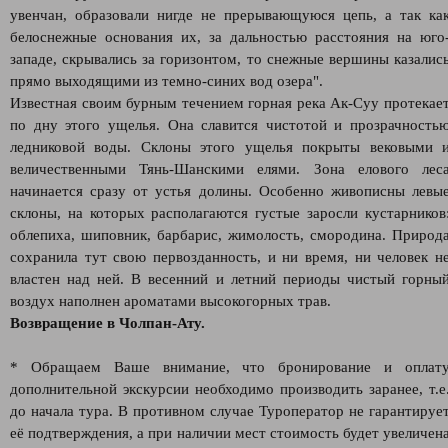
увенчан, образовали нигде не прерывающуюся цепь, а так ка
белоснежные основания их, за дальностью расстояния на юго
западе, скрывались за горизонтом, то снежные вершины казалис
прямо выходящими из темно-синих вод озера".
Известная своим бурным течением горная река Ак-Суу протекае
по дну этого ущелья. Она славится чистотой и прозрачность
ледниковой воды. Склоны этого ущелья покрыты вековыми 
величественными Тянь-Шанскими елями. Зона елового лес
начинается сразу от устья долины. Особенно живописны левы
склоны, на которых располагаются густые заросли кустарников
облепиха, шиповник, барбарис, жимолость, смородина. Природ
сохранила тут свою первозданность, и ни время, ни человек н
властен над ней. В весенний и летний периоды чистый горны
воздух наполнен ароматами высокогорных трав.
Возвращение в Чолпан-Ату.
* Обращаем Ваше внимание, что бронирование и оплат
дополнительной экскурсии необходимо производить заранее, т.е
до начала тура. В противном случае Туроператор не гарантируе
её подтверждения, а при наличии мест стоимость будет увеличен