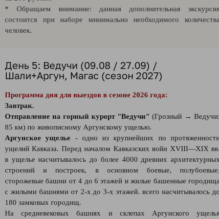
* Обращаем внимание: данная дополнительная экскурси
состоится при наборе минимально необходимого количеств
человек.
День 5: Ведучи (09.08 / 27.09) /
Шали+Аргун, Магас (сезон 2027)
Программа дня для выездов в сезоне 2026 года:
Завтрак.
Отправление на горный курорт "Ведучи"
(Грозный → Ведучи
85 км) по живописному Аргунскому ущелью.
Аргунское ущелье
- одно из крупнейших по протяженност
ущелий Кавказа. Перед началом Кавказских войн XVIII—XIX вв
в ущелье насчитывалось до более 4000 древних архитектурны
строений и построек, в основном боевые, полубоевые
сторожевые башни от 4 до 6 этажей и жилые башенные городищ
с жилыми башнями от 2-х до 3-х этажей. всего насчитывалось д
180 замковых городищ.
На средневековых башнях и склепах Аргунского ущель