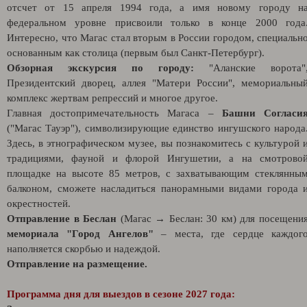
отсчет от 15 апреля 1994 года, а имя новому городу н
федеральном уровне присвоили только в конце 2000 года
Интересно, что Магас стал вторым в России городом, специальн
основанным как столица (первым был Санкт-Петербург).
Обзорная экскурсия по городу:
"Аланские ворота"
Президентский дворец, аллея "Матери России", мемориальны
комплекс жертвам репрессий и многое другое.
Главная достопримечательность Магаса –
Башни Согласи
("Магас Тауэр"), символизирующие единство ингушского народа
Здесь, в этнографическом музее, вы познакомитесь с культурой 
традициями, фауной и флорой Ингушетии, а на смотрово
площадке на высоте 85 метров, с захватывающим стеклянны
балконом, сможете насладиться панорамными видами города 
окрестностей.
Отправление в Беслан
(Магас →
Беслан: 30 км) для п
осещени
мемориала "Город Ангелов"
– места, где сердце каждог
наполняется скорбью и надеждой.
Отправление на размещение.
Программа дня для выездов в сезоне 2027 года: