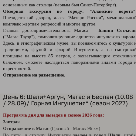
основанным как столица (первым был Санкт-Петербург).
Обзорная экскурсия по городу: "Аланские ворота"
Президентский дворец, аллея "Матери России", мемориальны
комплекс жертвам репрессий и многое другое.
Главная достопримечательность Магаса –
Башни Согласи
("Магас Тауэр"), символизирующие единство ингушского народа
Здесь, в этнографическом музее, вы познакомитесь с культурой 
традициями, фауной и флорой Ингушетии, а на смотрово
площадке на высоте 85 метров, с захватывающим стеклянны
балконом, сможете насладиться панорамными видами города 
окрестностей.
Отправление на размещение.
День 6: Шали+Аргун, Магас и Беслан (10.08
/ 28.09)/ Горная Ингушетия* (сезон 2027)
Программа дня для выездов в сезоне 2026 года:
Завтрак
Отправление в Магас
(Грозный - Магас: 96 км)
По пути в столицу Ингушетии
заедем в город Шали,
чтоб