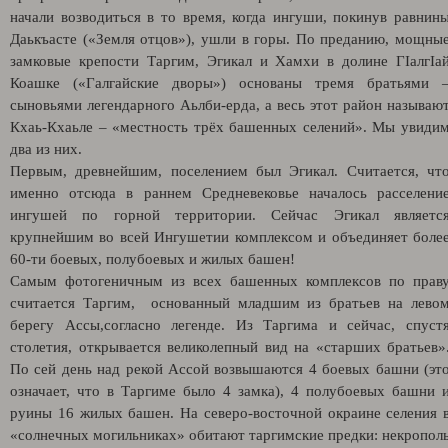
начали возводиться в то время, когда ингуши, покинув равнин
Даькъасте («Земля отцов»), ушли в горы. По преданию, мощны
замковые крепости Таргим, Эгикал и Хамхи в долине ГIалгIа
Коашке («Галгайские дворы») основаны тремя братьями 
сыновьями легендарного Аьлби-ерда, а весь этот район называю
Кхаь-Кхаьле – «местность трёх башенных селений». Мы увиди
два из них.
Первым, древнейшим, поселением был Эгикал. Считается, чт
именно отсюда в раннем Средневековье началось расселени
ингушей по горной территории. Сейчас Эгикал являетс
крупнейшим во всей Ингушетии комплексом и объединяет боле
60-ти боевых, полубоевых и жилых башен!
Самым фотогеничным из всех башенных комплексов по прав
считается Таргим, основанный младшим из братьев на лево
берегу Ассы,согласно легенде. Из Таргима и сейчас, спуст
столетия, открывается великолепный вид на «старших братьев»
По сей день над рекой Ассой возвышаются 4 боевых башни (эт
означает, что в Таргиме было 4 замка), 4 полубоевых башни 
руины 16 жилых башен. На северо-восточной окраине селения 
«солнечных могильниках» обитают таргимские предки: некропол