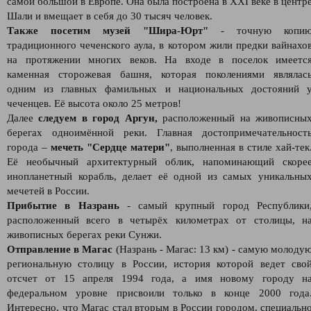
самой большой в Европе. Она была построена в XXI веке в центр
Шали и вмещает в себя до 30 тысяч человек.
Также посетим музей "Шира-Юрт"
- точную копи
традиционного чеченского аула, в котором жили предки вайнахо
на протяжении многих веков. На входе в поселок имеетс
каменная сторожевая башня, которая поколениями являлас
одним из главных фамильных и национальных достояний 
чеченцев. Её высота около 25 метров!
Далее
следуем в город Аргун,
расположенный на живописны
берегах одноимённой реки. Главная достопримечательност
города –
мечеть "Сердце матери"
, выполненная в стиле хай-тек
Её необычный архитектурный облик, напоминающий скоре
инопланетный корабль, делает её одной из самых уникальны
мечетей в России.
Прибытие в Назрань
- самый крупный город Республики
расположенный всего в четырёх километрах от столицы, н
живописных берегах реки Сунжи.
Отправление в Магас
(Назрань - Магас: 13 км) - самую молоду
региональную столицу в России, история которой ведет сво
отсчет от 15 апреля 1994 года, а имя новому городу н
федеральном уровне присвоили только в конце 2000 года
Интересно, что Магас стал вторым в России городом, специальн