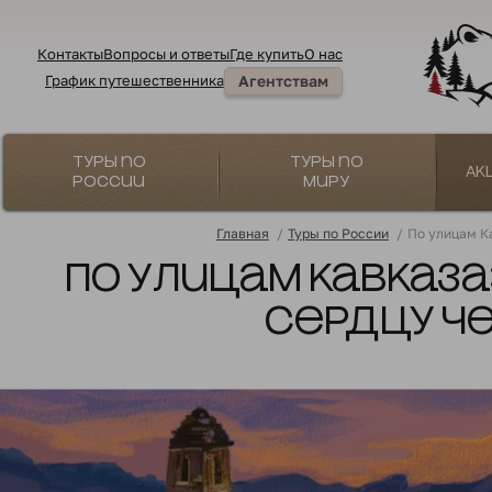
Контакты
Вопросы и ответы
Где купить
О нас
График путешественника
Агентствам
Туры по
Туры по
Ак
России
миру
Главная
/
Туры по России
/
По улицам К
По улицам Кавказа
Сердцу Че