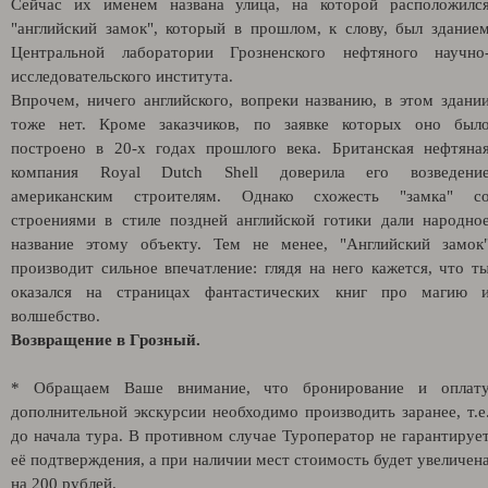
Сейчас их именем названа улица, на которой расположилс
"английский замок", который в прошлом, к слову, был здание
Центральной лаборатории Грозненского нефтяного научно
исследовательского института.
Впрочем, ничего английского, вопреки названию, в этом здани
тоже нет. Кроме заказчиков, по заявке которых оно был
построено в 20-х годах прошлого века. Британская нефтяна
компания Royal Dutch Shell доверила его возведени
американским строителям. Однако схожесть "замка" с
строениями в стиле поздней английской готики дали народно
название этому объекту. Тем не менее, "Английский замок
производит сильное впечатление: глядя на него кажется, что т
оказался на страницах фантастических книг про магию 
волшебство.
Возвращение в Грозный.
* Обращаем Ваше внимание, что бронирование и оплат
дополнительной экскурсии необходимо производить заранее, т.е
до начала тура. В противном случае Туроператор не гарантируе
её подтверждения, а при наличии мест стоимость будет увеличен
на 200 рублей.