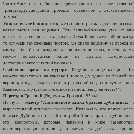
Чанти-Аргун: от небольших двухметровых до величественно
тридцатидвухметровой громады, сравнимой с десятиэтажны
домом!
Ушкалойские башни,
которые
словно стражи, выросшие из скал
возвышаются над ущельем. Эти башни-близнецы (так их ещ
называют за внешнее сходство) в Итум-Калинском районе когда
то служили таможенным постом, где брали пошлину за проезд п
мосту. Они были разрушены, но восстановлены, и теперь м
можем полюбоваться одной из главных исторически
достопримечательностей вайнахов.
Свободное время на курорте Ведучи,
в ходе которого В
можете проехаться
на канатной дороге
до одной из ближайши
вершин, откуда открывается потрясающий вид на могучие спин
Кавказских гор (самостоятельно и за доп. плату на месте)*.
Переезд в Грозный
(Ведучи → Грозный: 85 км).
По пути -
осмотр "Английского замка братьев Дубининых"
выразительной вечерней подсветке. Интересно, что прямой связ
братьев Дубининых с этой постройкой нет. Братья Дубинины 
это крепостные, которые первыми в мире разработал
нефтеперегонную установку и научились добывать керосин