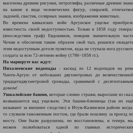
высечены древние рисунки, петроглифы, различные древние знак
на камне в виде человеческих фигур, спиралей, отпечатко
ладоней, свастик, солярных знаков, изображения животных.
Во времена кавказских войн Аргунское ущелье приобрел
известность своей недоступностью. Только в 1858 году генера
(впоследствии граф) Евдокимов, покорив значительную част
Чечни и обеспечив таким образом свой тыл, решился овладет
этим недоступным дотоле пунктом, куда не ступала нога русског
солдата за всю 72-летнюю войну (1786−1858 гг.).
На маршруте нас ждут:
Нихалоевские водопады
- каскад из 12 водопадов на рек
Чанти-Аргун: от небольших двухметровых до величественно
тридцатидвухметровой громады, сравнимой с десятиэтажны
домом!
Ушкалойские башни,
которые словно стражи, выросшие из скал
возвышаются над ущельем. Эти башни-близнецы (так их ещ
называют за внешнее сходство) в Итум-Калинском районе когда
то служили таможенным постом, где брали пошлину за проезд п
мосту. Они были разрушены, но восстановлены, и теперь м
можем полюбоваться одной из главных исторически