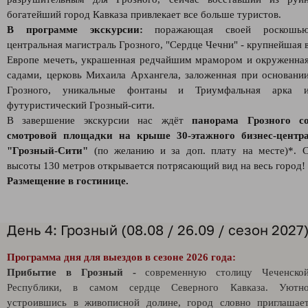
богатейший город Кавказа привлекает все больше туристов.
В программе экскурсии:
поражающая своей роскошь
центральная магистраль Грозного, "Сердце Чечни" - крупнейшая 
Европе мечеть, украшенная редчайшим мрамором и окруженна
садами, церковь Михаила Архангела, заложенная при основани
Грозного, уникальные фонтаны и Триумфальная арка 
футуристический Грозный-сити.
В завершение экскурсии нас ждёт
панорама Грозного с
смотровой площадки на крыше 30-этажного бизнес-центр
"Грозный-Сити"
(по желанию и за доп. плату на месте)*. 
высоты 130 метров открывается потрясающий вид на весь город!
Размещение в гостинице.
День 4: Грозный (08.08 / 26.09 / сезон 2027
Программа дня для выездов в сезоне 2026 года:
Прибытие в Грозный -
современную столицу Чеченско
Республики, в самом сердце Северного Кавказа. Уютн
устроившись в живописной долине, город словно приглашае