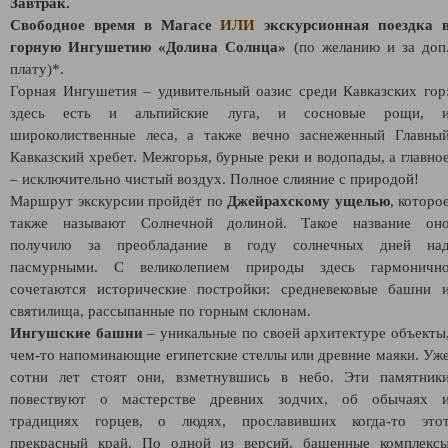
Завтрак.
Свободное время в Магасе
ИЛИ
экскурсионная поездка 
горную Ингушетию «Долина Солнца»
(по желанию и за доп
плату)*.
Горная Ингушетия – удивительный оазис среди Кавказских гор
здесь есть и альпийские луга, и сосновые рощи, 
широколиственные леса, а также вечно заснеженный Главны
Кавказский хребет. Межгорья, бурные реки и водопады, а главно
– исключительно чистый воздух. Полное слияние с природой!
Маршрут экскурсии пройдёт по
Джейрахскому ущелью
, которо
также называют Солнечной долиной. Такое название он
получило за преобладание в году солнечных дней на
пасмурными. С великолепием природы здесь гармоничн
сочетаются исторические постройки: средневековые башни 
святилища, рассыпанные по горным склонам.
Ингушские башни
– уникальные по своей архитектуре объекты
чем-то напоминающие египетские стеллы или древние маяки. Уж
сотни лет стоят они, взметнувшись в небо. Эти памятник
повествуют о мастерстве древних зодчих, об обычаях 
традициях горцев, о людях, прославивших когда-то это
прекрасный край. По одной из версий, башенные комплекс