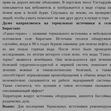
прям на дороге вполне объяснимо. В нартском эпосе Уастырдж
описывается как небожитель и изображается в виде старца н
белом коне в белой бурке. Спускаясь на землю, он проверяе
людей, чтобы узнать помогают ли они друг другу в нужде и горе.
Далее направляемся на термальные источники в сел
Бирагзанг.
«Ганах-термо» – название термального источника в небольшо
осетинском селе Бирагзанг. Источник геологи обнаружил
случайно, когда в 90-х годах бурили скважину для поиска нефти, 
из нее пошла горячая вода. После этого было проведен
исследование, по итогам которого стало ясно, что воды "Ганах
термо" являются лечебными. Они используются при лечени
болезней сердечнососудистой и нервной систем, помогают 
лечении кожных и гинекологических болезней, а такж
способствуют нормализации кровообращения и обмена веществ
положительно сказываются на работе эндокринной системы
Также считается, что купание в таком источнике оказывае
омолаживающий эффект!
Территория вокруг источника оборудована, имеются бассейны
раздевалки, душ.
Важно:
Для посещения Термальных источников рекомендуе