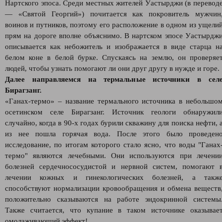
Нартского эпоса. Среди местных жителей Уастырджи (в перевод
— «Святой Георгий») почитается как покровитель мужчин
воинов и путников, поэтому его расположение в одном из ущели
прям на дороге вполне объяснимо. В нартском эпосе Уастырдж
описывается как небожитель и изображается в виде старца н
белом коне в белой бурке. Спускаясь на землю, он проверяе
людей, чтобы узнать помогают ли они друг другу в нужде и горе.
Далее направляемся на термальные источники в сел
Бирагзанг.
«Ганах-термо» – название термального источника в небольшо
осетинском селе Бирагзанг. Источник геологи обнаружил
случайно, когда в 90-х годах бурили скважину для поиска нефти, 
из нее пошла горячая вода. После этого было проведен
исследование, по итогам которого стало ясно, что воды "Ганах
термо" являются лечебными. Они используются при лечени
болезней сердечнососудистой и нервной систем, помогают 
лечении кожных и гинекологических болезней, а такж
способствуют нормализации кровообращения и обмена веществ
положительно сказываются на работе эндокринной системы
Также считается, что купание в таком источнике оказывае
омолаживающий эффект!