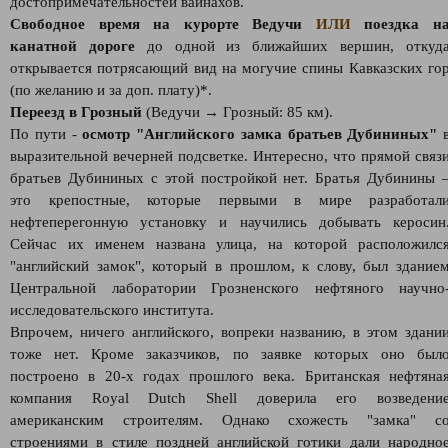
достопримечательностей вайнахов.
Свободное время на курорте Ведучи
ИЛИ
поездка н
канатной дороге
до одной из ближайших вершин, откуд
открывается потрясающий вид на могучие спины Кавказских го
(по желанию и за доп. плату)*.
Переезд в Грозный
(Ведучи → Грозный: 85 км).
По пути -
осмотр "Английского замка братьев Дубининых"
выразительной вечерней подсветке. Интересно, что прямой связ
братьев Дубининых с этой постройкой нет. Братья Дубинины 
это крепостные, которые первыми в мире разработал
нефтеперегонную установку и научились добывать керосин
Сейчас их именем названа улица, на которой расположилс
"английский замок", который в прошлом, к слову, был здание
Центральной лаборатории Грозненского нефтяного научно
исследовательского института.
Впрочем, ничего английского, вопреки названию, в этом здани
тоже нет. Кроме заказчиков, по заявке которых оно был
построено в 20-х годах прошлого века. Британская нефтяна
компания Royal Dutch Shell доверила его возведени
американским строителям. Однако схожесть "замка" с
строениями в стиле поздней английской готики дали народно