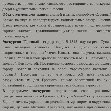
путешественников в мир кавказского гостеприимства, открыва
двери в удивительный регион России.
Обед с элементами национальной кухни:
попробуем Северны
Кавказ на вкус и продегустируем национальные блюда! Оцени
блюда региона, где кухня формировалась веками под влияние
горного климата, традиционного уклада жизни и соседств
разных народов.
Экскурсия "Грозный - сердце гор".
В 1818 году на реке Сунж
была возведена крепость. Находясь в одной из самы
напряженных и "горячих" точек Кавказа, она получила названи
Грозная. Успели в этой крепости послужить и М.Ю. Лермонтов, 
молодой Лев Толстой. Постепенно крепость разрослась до целог
города, который сохранил за собой характерное название 
Грозный. Несмотря на то, что конец XX века оказалс
разрушительным для Грозного, сейчас восставший из руи
богатейший город Кавказа привлекает все больше туристов.
В программе экскурсии:
поражающая своей роскошь
центральная магистраль Грозного, "Сердце Чечни" - крупнейшая 
Европе мечеть, украшенная редчайшим мрамором и окруженна
садами, церковь Михаила Архангела, заложенная при основани