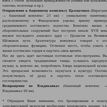
взять с собой купальные принадлежности (плавки или купальник
тапочки, полотенце и пр.).
Отправление к башенному комплексу Цаллаговых
(Бирагзан
→ башенный комплекс: 23 км) - уникальному памятнику
расположенному в Фиагдонском ущелье, яркому пример
средневекового осетинского зодчества. Комплекс жилых 
оборонительных сооружений был построен начале XVII век
внуком последнего аланского царя — Цаллагом на Велико
Шёлковом пути. Архитектура комплекса говорит о ег
оборонительных функциях. Отличное место, чтобы узнать 
жизни осетинских горцев и ощутить связь времён.
Нас же здесь ждет настоящая осетинская этно-программа. В
сможете увидеть традиционные танцы, услышать народну
музыку и, конечно же, попробовать блюда национальной кухни
Это прекрасная возможность окунуться в культуру Осетии
почувствовать её душу и ощутить тепло осетинског
гостеприимства.
Возвращение во Владикавказ
(башенный комплекс 
Владикавказ: 60 км).
* Обращаем Ваше внимание, что бронирование и оплат
дополнительной экскурсии необходимо производить заранее, т.е