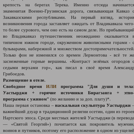
крепость на берегах Терека. Именно отсюда начинаетс
знаменитая Военно-Грузинская дорога, связывающая Кавказ 
Закавказскими республиками. На первый взгляд, истори
возникновения города заставляет ожидать от Владикавказа чего
то более сурового, чем оно есть на самом деле. Но прибывающи
во Владикавказ путешественник неожиданно оказывается 
типичном южном городе, окруженном живописными горами - 
бульварами, набережной и множеством достопримечательностей
Только фон не изменился со времен Лермонтова - всё те ж
заснеженные горные вершины. «Контраст зелёных огородов 
седыми верхами гор», как писал в своё время Александ
Грибоедов.
Размещение в отеле.
Свободное время
ИЛИ
программа "Для души и тела
Уастырджи + горячие источники Бирагзанга + этно
программа с ужином"
(по желанию и за доп. плату)*.
Наша первая остановка –
наскальная скульптура Уастырджи
важнейший дзуар в традиционной религии осетин, один из герое
Нартского эпоса. Среди местных жителей Уастырджи (в перевод
— «Святой Георгий») почитается как покровитель мужчин
воинов и путников, поэтому его расположение в одном из ущели