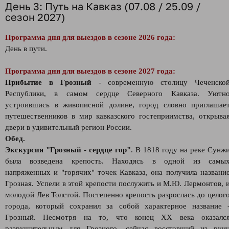
День 3: Путь на Кавказ (07.08 / 25.09 /
сезон 2027)
Программа дня для выездов в сезоне 2026 года:
День в пути.
Программа дня для выездов в сезоне 2027 года:
Прибытие в Грозный
- современную столицу Чеченско
Республики, в самом сердце Северного Кавказа. Уютн
устроившись в живописной долине, город словно приглашае
путешественников в мир кавказского гостеприимства, открыва
двери в удивительный регион России.
Обед.
Экскурсия "Грозный - сердце гор"
. В 1818 году на реке Сунж
была возведена крепость. Находясь в одной из самы
напряженных и "горячих" точек Кавказа, она получила названи
Грозная. Успели в этой крепости послужить и М.Ю. Лермонтов, 
молодой Лев Толстой. Постепенно крепость разрослась до целог
города, который сохранил за собой характерное название 
Грозный. Несмотря на то, что конец XX века оказалс
разрушительным для Грозного, сейчас восставший из руи