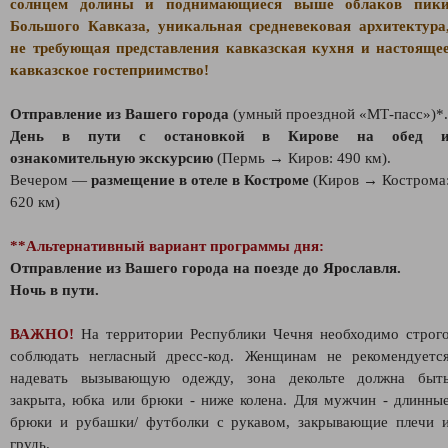
солнцем долины и поднимающиеся выше облаков пик
Большого Кавказа, уникальная средневековая архитектура
не требующая представления кавказская кухня и настояще
кавказское гостеприимство!
Отправление из Вашего города
(умный проездной «МТ-пасс»)*.
День в пути с остановкой в Кирове на обед 
ознакомительную экскурсию
(Пермь → Киров: 490 км).
Вечером —
размещение в отеле в Костроме
(Киров → Кострома
620 км)
**Альтернативный вариант программы дня:
Отправление из Вашего города на поезде до Ярославля.
Ночь в пути.
ВАЖНО!
На территории Республики Чечня необходимо строг
соблюдать негласный дресс-код. Женщинам не рекомендуетс
надевать вызывающую одежду, зона декольте должна быт
закрыта, юбка или брюки - ниже колена. Для мужчин - длинны
брюки и рубашки/ футболки с рукавом, закрывающие плечи 
грудь.