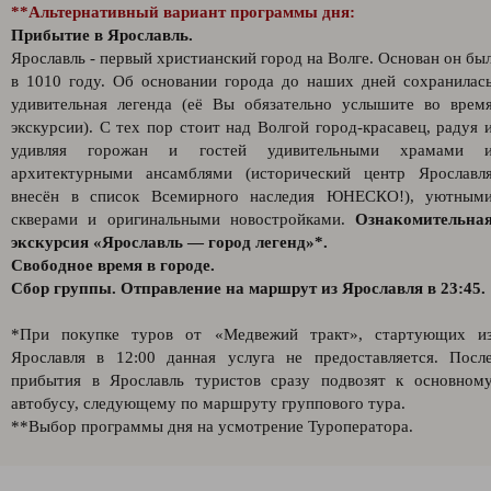
**Альтернативный вариант программы дня:
Прибытие в Ярославль.
Ярославль - первый христианский город на Волге. Основан он бы
в 1010 году. Об основании города до наших дней сохранилас
удивительная легенда (её Вы обязательно услышите во врем
экскурсии). С тех пор стоит над Волгой город-красавец, радуя 
удивляя горожан и гостей удивительными храмами 
архитектурными ансамблями (исторический центр Ярославл
внесён в список Всемирного наследия ЮНЕСКО!), уютным
скверами и оригинальными новостройками.
Ознакомительна
экскурсия «Ярославль — город легенд»*.
Свободное время в городе.
Сбор группы. Отправление на маршрут из Ярославля в 23:45.
*При покупке туров от «Медвежий тракт», стартующих и
Ярославля в 12:00 данная услуга не предоставляется. Посл
прибытия в Ярославль туристов сразу подвозят к основном
автобусу, следующему по маршруту группового тура.
**Выбор программы дня на усмотрение Туроператора.