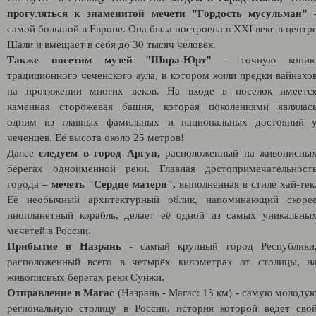
прогуляться к знаменитой мечети "Гордость мусульман"
самой большой в Европе. Она была построена в XXI веке в центр
Шали и вмещает в себя до 30 тысяч человек.
Также посетим музей "Шира-Юрт"
- точную копи
традиционного чеченского аула, в котором жили предки вайнахо
на протяжении многих веков. На входе в поселок имеетс
каменная сторожевая башня, которая поколениями являлас
одним из главных фамильных и национальных достояний 
чеченцев. Её высота около 25 метров!
Далее
следуем в город Аргун,
расположенный на живописны
берегах одноимённой реки. Главная достопримечательност
города –
мечеть "Сердце матери",
выполненная в стиле хай-тек
Её необычный архитектурный облик, напоминающий скоре
инопланетный корабль, делает её одной из самых уникальны
мечетей в России.
Прибытие в Назрань
- самый крупный город Республики
расположенный всего в четырёх километрах от столицы, н
живописных берегах реки Сунжи.
Отправление в Магас
(Назрань - Магас: 13 км)
-
самую молоду
региональную столицу в России, история которой ведет сво