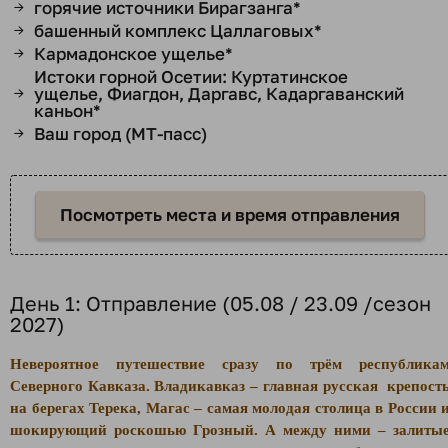
горячие источники Бирагзанга*
→
башенный комплекс Цаллаговых*
→
Кармадонское ущелье*
→
Истоки горной Осетии: Куртатинское
ущелье, Фиагдон, Даргавс, Кадаргаванский
→
каньон*
Ваш город (МТ-пасс)
→
Посмотреть места и время отправления
День 1: Отправление (05.08 / 23.09 /сезон
2027)
Невероятное путешествие сразу по трём республика
Северного Кавказа. Владикавказ – главная русская крепост
на берегах Терека, Магас – самая молодая столица в России 
шокирующий роскошью Грозный. А между ними – залиты