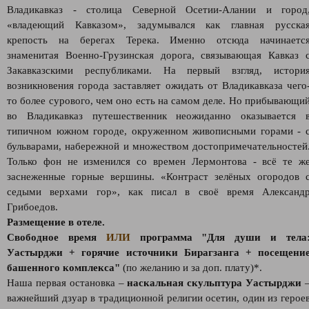
Владикавказ - столица Северной Осетии-Алании и город
«владеющий Кавказом», задумывался как главная русска
крепость на берегах Терека. Именно отсюда начинаетс
знаменитая Военно-Грузинская дорога, связывающая Кавказ 
Закавказскими республиками. На первый взгляд, истори
возникновения города заставляет ожидать от Владикавказа чего
то более сурового, чем оно есть на самом деле. Но прибывающи
во Владикавказ путешественник неожиданно оказывается 
типичном южном городе, окруженном живописными горами - 
бульварами, набережной и множеством достопримечательностей
Только фон не изменился со времен Лермонтова - всё те ж
заснеженные горные вершины. «Контраст зелёных огородов 
седыми верхами гор», как писал в своё время Александ
Грибоедов.
Размещение в отеле.
Свободное время
ИЛИ
программа "Для души и тела
Уастырджи + горячие источники Бирагзанга + посещени
башенного комплекса"
(по желанию и за доп. плату)*.
Наша первая остановка –
наскальная скульптура Уастырджи
важнейший дзуар в традиционной религии осетин, один из герое