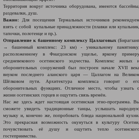
Территория вокруг источника оборудована, имеются бассейны
раздевалки, душ.
Важно:
Для посещения Термальных источников рекомендуе
взять с собой купальные принадлежности (плавки или купальник
тапочки, полотенце и пр.).
Отправление к башенному комплексу Цаллаговых
(Бирагзан
→ башенный комплекс: 23 км) - уникальному памятнику
расположенному в Фиагдонском ущелье, яркому пример
средневекового осетинского зодчества. Комплекс жилых 
оборонительных сооружений был построен начале XVII век
внуком последнего аланского царя — Цаллагом на Велико
Шёлковом пути. Архитектура комплекса говорит о ег
оборонительных функциях. Отличное место, чтобы узнать 
жизни осетинских горцев и ощутить связь времён.
Нас же здесь ждет настоящая осетинская этно-программа. В
сможете увидеть традиционные танцы, услышать народну
музыку и, конечно же, попробовать блюда национальной кухни
Это прекрасная возможность окунуться в культуру Осетии
почувствовать её душу и ощутить тепло осетинског
гостеприимства.