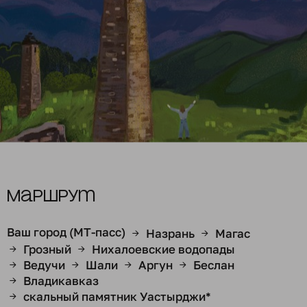
Маршрут
Ваш город (МТ-пасс)
Назрань
Магас
→
→
Грозный
Нихалоевские водопады
→
→
Ведучи
Шали
Аргун
Беслан
→
→
→
→
Владикавказ
→
скальный памятник Уастырджи*
→