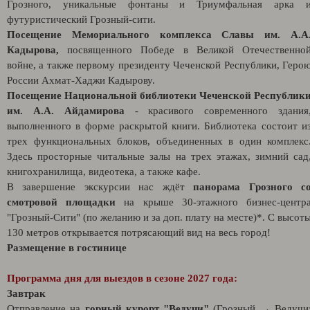
Грозного, уникальные фонтаны и Триумфальная арка 
футуристический Грозный-сити.
Посещение Мемориального комплекса Славы им. А.А
Кадырова,
посвященного Победе в Великой Отечественно
войне, а также первому президенту Чеченской Республики, Геро
России Ахмат-Хаджи Кадырову.
Посещение Национальной библиотеки Чеченской Республик
им. А.А. Айдамирова
- красивого современного здания
выполненного в форме раскрытой книги. Библиотека состоит и
трех функциональных блоков, объединенных в один комплекс
Здесь просторные читальные залы на трех этажах, зимний сад
книгохранилища, видеотека, а также кафе.
В завершение экскурсии нас ждёт
панорама Грозного с
смотровой площадки
на крыше 30-этажного бизнес-центр
"Грозный-Сити" (по желанию и за доп. плату на месте)*. С высот
130 метров открывается потрясающий вид на весь город!
Размещение в гостинице
Программа дня для выездов в сезоне 2027 года:
Завтрак
Отправление на
горный курорт "Ведучи"
(Грозный → Ведучи