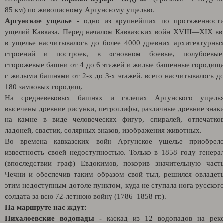
85 км)
по живописному Аргунскому ущелью.
Аргунское ущелье
- одно из крупнейших по протяженност
ущелий Кавказа. Перед началом Кавказских войн XVIII—XIX вв
в ущелье насчитывалось до более 4000 древних архитектурны
строений и построек, в основном боевые, полубоевые
сторожевые башни от 4 до 6 этажей и жилые башенные городищ
с жилыми башнями от 2-х до 3-х этажей. всего насчитывалось д
180 замковых городищ.
На средневековых башнях и склепах Аргунского ущель
высечены древние рисунки, петроглифы, различные древние знак
на камне в виде человеческих фигур, спиралей, отпечатко
ладоней, свастик, солярных знаков, изображения животных.
Во времена кавказских войн Аргунское ущелье приобрел
известность своей недоступностью. Только в 1858 году генера
(впоследствии граф) Евдокимов, покорив значительную част
Чечни и обеспечив таким образом свой тыл, решился овладет
этим недоступным дотоле пунктом, куда не ступала нога русског
солдата за всю 72-летнюю войну (1786−1858 гг.).
На маршруте нас ждут:
Нихалоевские водопады -
каскад из 12 водопадов на рек