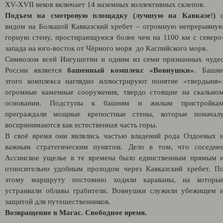
XV-XVII веков включает 14 наземных коллективных склепов.
Подъем на смотровую площадку (лучшую на Кавказе!)
видом на Большой Кавказский хребет – огромную непрерывну
горную стену, простирающуюся более чем на 1100 км с северо
запада на юго-восток от Чёрного моря до Каспийского моря.
Символом всей Ингушетии и одним из семи признанных чуде
России является
башенный комплекс «Вовнушки»
. Башн
этого комплекса наглядно иллюстрируют понятие «твердыня»
огромные каменные сооружения, твердо стоящие на скально
основании. Подступы к башням и жилым пристройка
преграждали мощные крепостные стены, которые поначал
воспринимаются как естественная часть горы.
В своё время они являлись частью владений рода Оздоевых 
важным стратегическим пунктом. Дело в том, что соседне
Ассинское ущелье в те времена было единственным прямым 
относительно удобным проходом через Кавказский хребет. П
этому маршруту постоянно ходили караваны, на которы
устраивали облавы грабители. Вовнушки служили убежищем 
защитой для путешественников.
Возвращение в Магас. Свободное время.