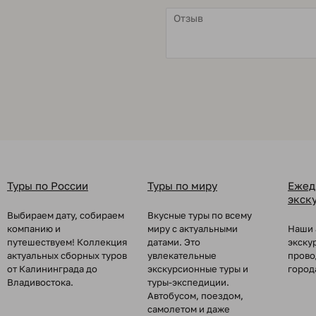
Туры по России
Туры по миру
Ежед
экск
Выбираем дату, собираем
Вкусные туры по всему
компанию и
миру с актуальными
Наши 
путешествуем! Коллекция
датами. Это
экску
актуальных сборных туров
увлекательные
прово
от Калининграда до
экскурсионные туры и
город
Владивостока.
туры-экспедиции.
Автобусом, поездом,
самолетом и даже