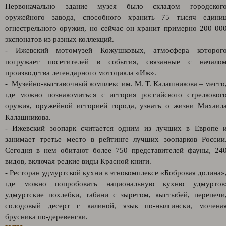
Первоначально здание музея было складом городског
оружейного завода, способного хранить 75 тысяч едини
огнестрельного оружия, но сейчас он хранит примерно 200 00
экспонатов из разных коллекций.
- Ижевский мотомузей Кожушковых, атмосфера которог
погружает посетителей в события, связанные с начало
производства легендарного мотоцикла «Иж».
- Музейно-выставочный комплекс им. М. Т. Калашникова – место
где можно познакомиться с история российского стрелковог
оружия, оружейной историей города, узнать о жизни Михаил
Калашникова.
- Ижевский зоопарк считается одним из лучших в Европе 
занимает третье место в рейтинге лучших зоопарков России
Сегодня в нем обитают более 750 представителей фауны, 24
видов, включая редкие виды Красной книги.
- Ресторан удмуртской кухни в этнокомплексе «Бобровая долина»
где можно попробовать национальную кухню удмуртов
удмуртские похлебки, табани с зыретом, кыстыбей, перепечи
солодовый десерт с калиной, язык по-нылгински, мочена
брусника по-деревенски.