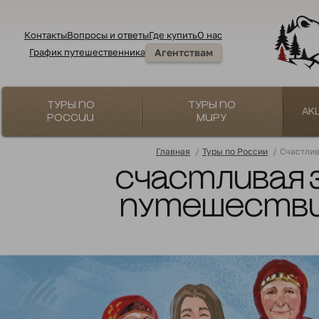
Контакты
Вопросы и ответы
Где купить
О нас
График путешественника
Агентствам
Туры по
Туры по
Ак
России
миру
Главная
/
Туры по России
/
Счастлив
Счастливая 
путешествие