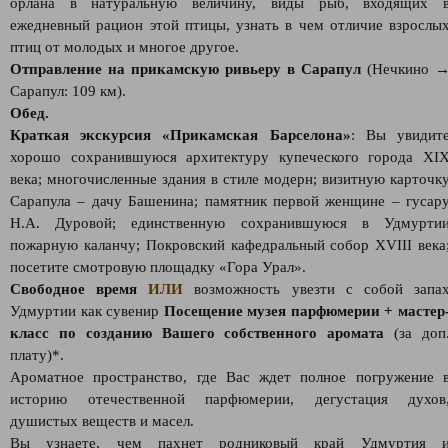
орлана в натуральную величину, виды рыб, входящих 
ежедневный рацион этой птицы, узнать в чем отличие взрослы
птиц от молодых и многое другое.
Отправление на прикамскую ривьеру в Сарапул
(Нечкино 
Сарапул: 109 км).
Обед.
Краткая экскурсия «Прикамская Барселона»
: Вы увидит
хорошо сохранившуюся архитектуру купеческого города XI
века; многочисленные здания в стиле модерн; визитную карточк
Сарапула – дачу Башенина; памятник первой женщине – гусар
Н.А. Дуровой; единственную сохранившуюся в Удмурти
пожарную каланчу; Покровский кафедральный собор XVIII века
посетите смотровую площадку «Гора Урал».
Свободное время
ИЛИ
возможность увезти с собой запа
Удмуртии как сувенир
Посещение музея парфюмерии + мастер
класс по созданию Вашего собственного аромата
(за доп
плату)*.
Ароматное пространство, где Вас ждет полное погружение 
историю отечественной парфюмерии, дегустация духов
душистых веществ и масел.
Вы узнаете, чем пахнет родниковый край Удмуртия 