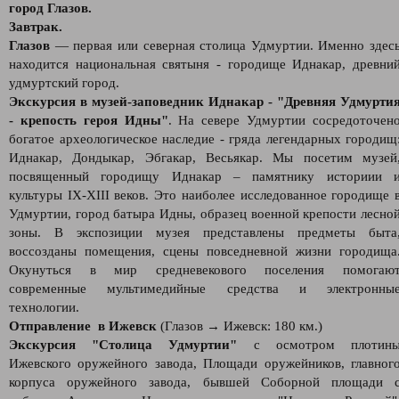
город Глазов.
Завтрак.
Глазов
— первая или северная столица Удмуртии. Именно здес
находится национальная святыня - городище Иднакар, древни
удмуртский город.
Экскурсия в музей-заповедник Иднакар
- "Древняя Удмурти
- крепость героя Идны"
. На севере Удмуртии сосредоточен
богатое археологическое наследие - гряда легендарных городищ
Иднакар, Дондыкар, Эбгакар, Весьякар. Мы посетим музей
посвященный городищу Иднакар – памятнику историии 
культуры IX-XIII веков. Это наиболее исследованное городище 
Удмуртии, город батыра Идны, образец военной крепости лесно
зоны. В экспозиции музея представлены предметы быта
воссозданы помещения, сцены повседневной жизни городища
Окунуться в мир средневекового поселения помогаю
современные мультимедийные средства и электронны
технологии.
Отправление в Ижевск
(Глазов → Ижевск: 180 км.)
Экскурсия "Столица Удмуртии"
с осмотром плотин
Ижевского оружейного завода, Площади оружейников, главног
корпуса оружейного завода, бывшей Соборной площади 