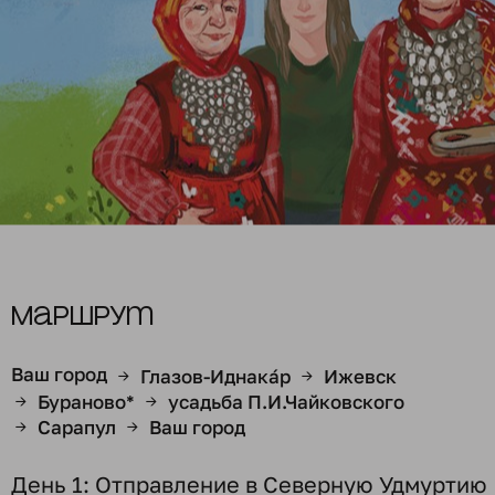
Маршрут
Ваш город
Глазов-Иднака́р
Ижевск
→
→
Бураново*
усадьба П.И.Чайковского
→
→
Сарапул
Ваш город
→
→
День 1: Отправление в Северную Удмуртию