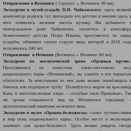
Отправление в Воткинск
( Сарапул → Воткинск: 90 км).
Экскурсия в музей-усадьбу П.И. Чайковского:
здесь велики
композитор родился, тут проходило его детство и именно здесь 
него появилось желание писать музыку. Вы побываете 
мемориальном доме Чайковских, окунетесь в атмосфер
безмятежного детства Петра Ильича, прогуляетесь по парк
усадьбы, обнимите самую старую липу, которой в 2018 год
исполнилось 240 лет.
Отправление в Нечкино
(Воткинск→ Нечкино: 60 км).
Экскурсия по экологической тропе «Орланьи кручи»
Прогулявшись по тенистому елово-пихтовому лес
национального парка «Нечкинский», вы узнаете о его пернаты
обитателях. За некоторыми из них даже можно понаблюдать 
бинокль или подзорную трубу. Полюбуетесь видом на красавиц
Каму и многочисленные озера – «голубые глаза Прикамья». Та
же тропы открывается вид на Нечкинское городище 
археологический памятник железного века.
Экскурсия в музее «Орлана-белохвоста»
станет путешествие
в мир птиц национального парка. Особое место в экспозици
занимает сам орлан-белохвост. Здесь можно увидеть гнезд