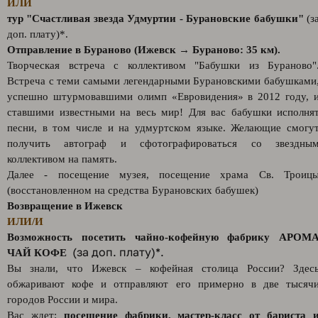
ИЛИ
тур "Счастливая звезда Удмуртии - Бурановские бабушки"
(з
доп. плату)*.
Отправление в Бураново (Ижевск → Бураново: 35 км).
Творческая встреча с коллективом "Бабушки из Бураново"
Встреча с теми самыми легендарными Бурановскими бабушками
успешно штурмовавшими олимп «Евровидения» в 2012 году, 
ставшими известными на весь мир! Для вас бабушки исполня
песни, в том числе и на удмуртском языке. Желающие смогу
получить автограф и сфотографироваться со звездны
коллективом на память.
Далее - посещение музея, посещение храма Св. Троиц
(восстановленном на средства Бурановских бабушек)
Возвращение в Ижевск
ИЛИ/И
Возможность посетить чайно-кофейную фабрику АРОМ
(за доп. плату)*.
ЧАЙ КОФЕ
Вы знали, что Ижевск – кофейная столица России? Здес
обжаривают кофе и отправляют его примерно в две тысяч
городов России и мира.
Вас ждет:
посещение фабрики, мастер-класс от бариста 