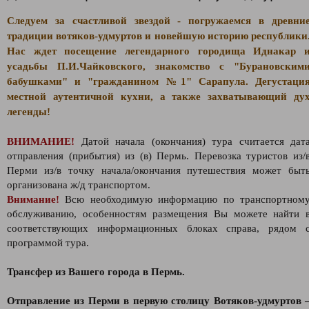
Следуем за счастливой звездой - погружаемся в древни
традиции вотяков-удмуртов и новейшую историю республики
Нас ждет посещение легендарного городища Иднакар 
усадьбы П.И.Чайковского, знакомство с "Бурановским
бабушками" и "гражданином №1" Сарапула. Дегустаци
местной аутентичной кухни, а также захватывающий ду
легенды!
ВНИМАНИЕ!
Датой начала (окончания) тура считается дат
отправления (прибытия) из (в) Пермь. Перевозка туристов из/
Перми из/в точку начала/окончания путешествия может быт
организована ж/д транспортом.
Внимание!
Всю необходимую информацию по транспортном
обслуживанию, особенностям размещения Вы можете найти 
соответствующих информационных блоках справа, рядом 
программой тура.
Трансфер из Вашего города в Пермь.
Отправление из Перми в первую столицу Вотяков-удмуртов 