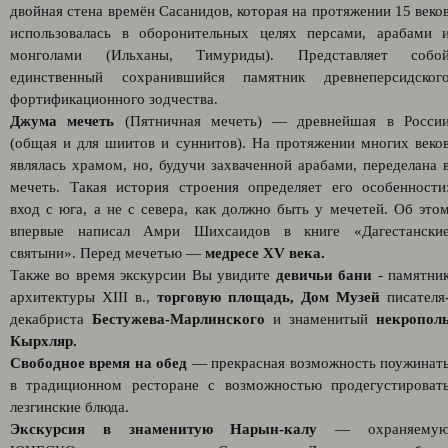
двойная стена времён Сасанидов, которая на протяжении 15 веко
использовалась в оборонительных целях персами, арабами 
монголами (Ильханы, Тимуриды). Представляет собо
единственный сохранившийся памятник древнеперсидског
фортификационного зодчества.
Джума мечеть
(Пятничная мечеть) — древнейшая в Росси
(общая и для шиитов и суннитов). На протяжении многих веко
являлась храмом, но, будучи захваченной арабами, переделана 
мечеть. Такая история строения определяет его особенности
вход с юга, а не с севера, как должно быть у мечетей. Об это
впервые написал Амри Шихсаидов в книге «Дагестански
святыни». Перед мечетью —
медресе XV века.
Также во время экскурсии Вы увидите
девичьи бани
- памятни
архитектуры XIII в.,
торговую площадь, Дом Музей
писателя
декабриста
Бестужева-Марлинского
и знаменитый
некропол
Кырхляр.
Свободное время на обед
— прекрасная возможность поужинат
в традиционном ресторане c возможностью продегустироват
лезгинские блюда.
Экскурсия в знаменитую Нарын-калу
— охраняему