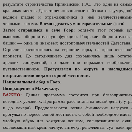
результате строительства Ирганайской ГЭС. Это одно из самы
красивых мест в Дагестане: живописные пейзажи с изумрудно
водной гладью и отражающимися в ней величественным
черными скалами.
Время сделать умопомрачительные фото!
Затем отправимся в село Гоор:
когда-то этот горный ау
выполнял оборонительную функцию. Гоорские оборонительны
башни — одна из знаковых достопримечательностей Дагестана
Строения располагались на вершине горы, на краю отвесно
пропасти. До сегодняшнего дня сохранились лишь остатк
древних сооружений, но даже они поражают воображени
путешественников.
Прогуляемся по округе и насладимс
потрясающими видами горной местности.
Национальный обед в Гоор.
Возвращение в Махачкалу.
ВАЖНО:
Данная программа состоится при благоприятны
погодных условиях. Программа рассчитана на целый день (с утр
и до вечера). Предполагаются легкие физические нагрузки 
прогулка по пересеченной местности. С собой необходимо иметь
удобную обувь для хождения пешком, солнцезащитные очки
солнцезащитный крем, личную аптечку, репелленты, сух. паёк пр