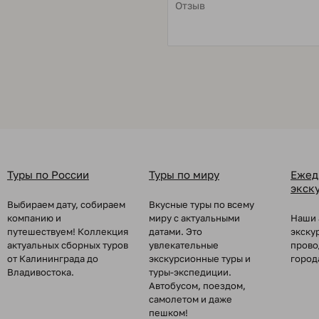
Туры по России
Туры по миру
Ежед
экск
Выбираем дату, собираем
Вкусные туры по всему
компанию и
миру с актуальными
Наши 
путешествуем! Коллекция
датами. Это
экску
актуальных сборных туров
увлекательные
прово
от Калининграда до
экскурсионные туры и
город
Владивостока.
туры-экспедиции.
Автобусом, поездом,
самолетом и даже
пешком!