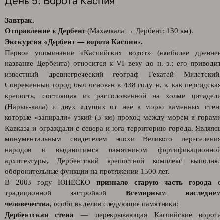
День 5: Ворота Каспия
Завтрак.
Отправление в Дербент
(Махачкала → Дербент: 130 км).
Экскурсия «Дербент — ворота Каспия».
Первое упоминание «Каспийских ворот» (наиболее древне
название Дербента) относится к VI веку до н. э.: его приводи
известный древнегреческий географ Гекатей Милетский
Современный город был основан в 438 году н. э. как персидска
крепость, состоящая из расположенной на холме цитадел
(Нарын-кала) и двух идущих от неё к морю каменных стен
которые «запирали» узкий (3 км) проход между морем и горам
Кавказа и ограждали с севера и юга территорию города. Являяс
монументальным свидетелем эпохи Великого переселени
народов и выдающимся памятником фортификационно
архитектуры, Дербентский крепостной комплекс выполня
оборонительные функции на протяжении 1500 лет.
В 2003 году ЮНЕСКО
признало старую часть города
традиционной застройкой
Всемирным наследие
человечества,
особо выделив следующие памятники:
Дербентская стена
— перекрывающая Каспийские ворот