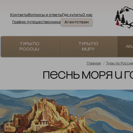
Контакты
Вопросы и ответы
Где купить
О нас
График путешественника
Агентствам
Туры по
Туры по
Ак
России
миру
Главная
/
Туры по Росси
Песнь моря и г