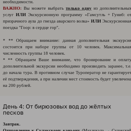
необходимости.
ВАЖНО:
Вы можете выбрать
только одну
из дополнительны
услуг
ИЛИ
Экскурсионную программу «Гамсутль + Гуниб: о
призрачного аула до гнезда аварского волка»
ИЛИ
Экскурсионна
поездка "Гоор: в сердце гор".
* ** Обращаем внимание: данная дополнительная экскурси
состоится при наборе группы от 10 человек. Максимальна
численность группы 18 человек.
* ** Обращаем Ваше внимание, что бронирование и оплат
дополнительной экскурсии необходимо производить заранее, т.е
до начала тура. В противном случае Туроператор не гарантируе
её подтверждения, а при наличии мест стоимость будет увеличен
на 200 рублей.
День 4: От бирюзовых вод до жёлтых
песков
Завтрак.
Отправление к Сулакскому каньону
(Махачкала → Сулакски