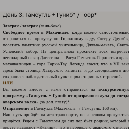
День 3: Гамсутль + Гуниб* / Гоор*
Завтрак / завтрак
(ланч-бокс).
Свободное время в Махачкале,
когда можно самостоятельн
отправиться на прогулку по Городскому саду, Скверу Дружбы
посетить памятник русской учительнице, Джума-мечеть, Свято
Успенский собор. На центральном проспекте всех встречае
легендарный певец Дагестана — Расул Гамзатов. Гордость и крас
махачкалинцев – гора Тарки-Тау. Легенда гласит, что в VII век
здесь была столица Хазарского каганата, и до сегодняшнего дн
сохранился наблюдательный пункт и ряд старинных строений.
ИЛИ
Вы можете вместе с нами отправиться на
экскурсионну
программу «Гамсутль + Гуниб: от призрачного аула до гнезд
аварского волка»
(за доп. плату)*.
Отправление в Гамсутль
(Махачкала → Гамсутль: 160 км).
Наш путь пройдёт на автотранспорте, но и пешком прогулятьс
придётся. Рядом с Гамсутлем до сих пор бьёт родник, который 
округе называют «Куаниц», что в переводе с аварского означае