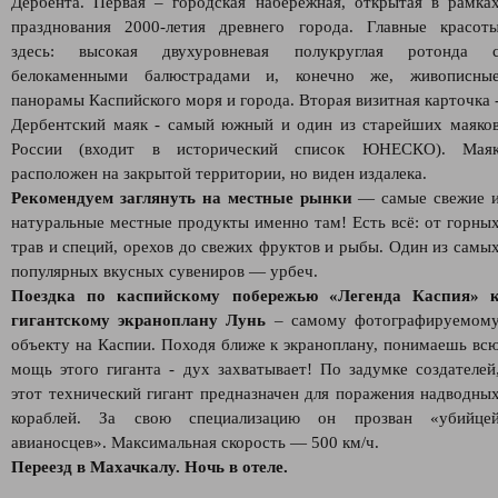
Дербента. Первая – городская набережная, открытая в рамка
празднования 2000-летия древнего города. Главные красот
здесь: высокая двухуровневая полукруглая ротонда 
белокаменными балюстрадами и, конечно же, живописны
панорамы Каспийского моря и города. Вторая визитная карточка 
Дербентский маяк - самый южный и один из старейших маяко
России (входит в исторический список ЮНЕСКО). Мая
расположен на закрытой территории, но виден издалека.
Рекомендуем заглянуть на местные рынки
— самые свежие 
натуральные местные продукты именно там! Есть всё: от горны
трав и специй, орехов до свежих фруктов и рыбы. Один из самы
популярных вкусных сувениров — урбеч.
Поездка по каспийскому побережью «Легенда Каспия» 
гигантскому экраноплану Лунь
– самому фотографируемом
объекту на Каспии. Походя ближе к экраноплану, понимаешь вс
мощь этого гиганта - дух захватывает! По задумке создателей
этот технический гигант предназначен для поражения надводны
кораблей. За свою специализацию он прозван «убийце
авианосцев». Максимальная скорость — 500 км/ч.
Переезд в Махачкалу. Ночь в отеле.