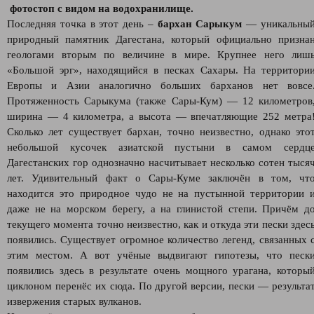
фотостоп с видом на водохранилище.
Последняя точка в этот день –
бархан Сарыкум
— уникальны
природный памятник Дагестана, который официально призна
геологами вторым по величине в мире. Крупнее него лиш
«Большой эрг», находящийся в песках Сахары. На территори
Европы и Азии аналогично больших барханов нет вовсе
Протяженность Сарыкума (также Сары-Кум) — 12 километров
ширина — 4 километра, а высота — впечатляющие 252 метра
Сколько лет существует бархан, точно неизвестно, однако это
небольшой кусочек азиатской пустыни в самом сердц
Дагестанских гор однозначно насчитывает несколько сотен тыся
лет. Удивительный факт о Сары-Куме заключён в том, чт
находится это природное чудо не на пустынной территории 
даже не на морском берегу, а на глинистой степи. Причём д
текущего момента точно неизвестно, как и откуда эти пески здес
появились. Существует огромное количество легенд, связанных 
этим местом. А вот учёные выдвигают гипотезы, что песк
появились здесь в результате очень мощного урагана, которы
циклоном перенёс их сюда. По другой версии, пески — результа
извержения старых вулканов.