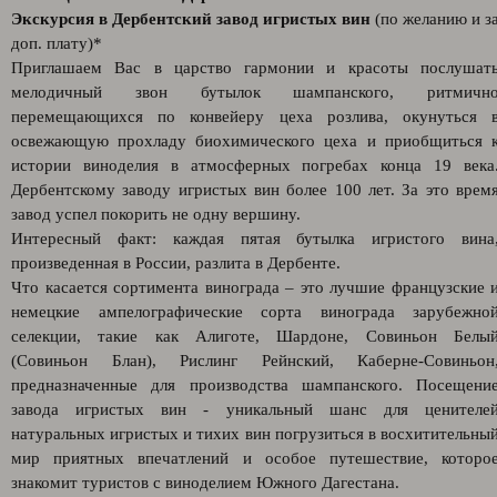
Экскурсия в Дербентский завод игристых вин
(по желанию и з
доп. плату)*
Приглашаем Вас в царство гармонии и красоты послушат
мелодичный звон бутылок шампанского, ритмичн
перемещающихся по конвейеру цеха розлива, окунуться 
освежающую прохладу биохимического цеха и приобщиться 
истории виноделия в атмосферных погребах конца 19 века
Дербентскому заводу игристых вин более 100 лет. За это врем
завод успел покорить не одну вершину.
Интересный факт: каждая пятая бутылка игристого вина
произведенная в России, разлита в Дербенте.
Что касается сортимента винограда – это лучшие французские 
немецкие ампелографические сорта винограда зарубежно
селекции, такие как Алиготе, Шардоне, Совиньон Белы
(Совиньон Блан), Рислинг Рейнский, Каберне-Совиньон
предназначенные для производства шампанского. Посещени
завода игристых вин - уникальный шанс для ценителе
натуральных игристых и тихих вин погрузиться в восхитительны
мир приятных впечатлений и особое путешествие, которо
знакомит туристов с виноделием Южного Дагестана.