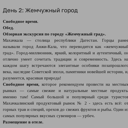
День 2: Жемчужный город
Свободное время.
Обед.
Обзорная экскурсия по городу «Жемчужный град».
Махачкала — столица республики Дагестан. Горцы ране
называли город Анжи-Кала, что переводится как «жемчужны
град». Город-миллионник, яркий, колоритный и аутентичный, о
отлично умеет сочетать традиции и современность. Здесь н
каждом шагу встречаются элегантные особняки позапрошлог
века, наследие Советской эпохи, памятники новейшей истории, и
разумеется, красивая природа!
Свободное время,
которое рекомендуем провести на местны
рынках — самые свежие и натуральные местные продукт
именно там! Самый большой и популярный среди туристо
Махачкалинский продуктовый рынок № 2 - здесь есть всё: о
горных трав и специй, орехов до свежих фруктов и рыбы. Один и
самых популярных вкусных сувениров — урбеч.
Размещение в отеле.