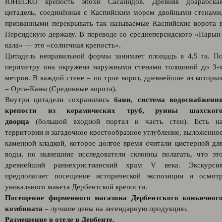
ЮНЕСКО крепость эпохи Сасанидов. Древняя доарабска
цитадель, соединённая с Каспийским морем двойными стенами
призванными перекрывать так называемые Каспийские ворота 
Персидскую державу. В переводе со среднеперсидского «Нарын
кала» — это «солнечная крепость».
Цитадель неправильной формы занимает площадь в 4,5 га. П
периметру она окружена наружными стенами толщиной до 3-
метров. В каждой стене – по трое ворот, древнейшие из которы
– Орта-Каны (Срединные ворота).
Внутри цитадели сохранились
бани, система водоснабжени
крепости из керамических труб, руины шахског
дворца
(большой входной портал и часть стен). Есть н
территории и загадочное крестообразное углубление, выложенно
каменной кладкой, которое долгое время считали цистерной дл
воды, но нынешние исследователи склонны полагать, что эт
древнейший раннехристианский храм V века. Экскурси
предполагает посещение исторической экспозиции и осмот
уникального макета Дербентской крепости.
Посещение фирменного магазина Дербентского коньячног
комбината
– лучшие цены на легендарную продукцию.
Размещение в отеле в Дербенте.