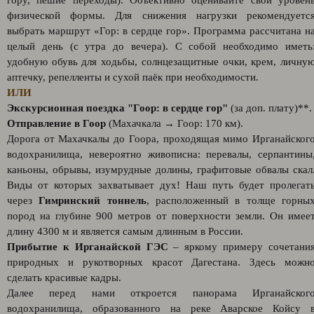
гору, пешие переходы). Объективно оценивайте свой уровен
физической формы. Для снижения нагрузки рекомендуетс
выбрать маршрут «Гор: в сердце гор». Программа рассчитана н
целый день (с утра до вечера). С собой необходимо иметь
удобную обувь для ходьбы, солнцезащитные очки, крем, личну
аптечку, репелленты и сухой паёк при необходимости.
ИЛИ
Экскурсионная поездка "Гоор: в сердце гор"
(за доп. плату)**.
Отправление в Гоор
(Махачкала → Гоор: 170 км).
Дорога от Махачкалы до Гоора, проходящая мимо Ирганайског
водохранилища, невероятно живописна: перевалы, серпантины
каньоны, обрывы, изумрудные долины, графитовые обвалы скал
Виды от которых захватывает дух! Наш путь будет пролегат
через
Гимринский тоннель
, расположенный в толще горны
пород на глубине 900 метров от поверхности земли. Он имее
длину 4300 м и является самым длинным в России.
Прибытие к Ирганайской ГЭС
– яркому примеру сочетани
природных и рукотворных красот Дагестана. Здесь можн
сделать красивые кадры.
Далее перед нами откроется панорама Ирганайског
водохранилища, образованного на реке Аварское Койсу 