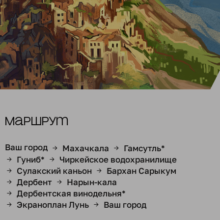
Маршрут
Ваш город
Махачкала
Гамсутль*
→
→
Гуниб*
Чиркейское водохранилище
→
→
Сулакский каньон
Бархан Сарыкум
→
→
Дербент
Нарын-кала
→
→
Дербентская винодельня*
→
Экраноплан Лунь
Ваш город
→
→