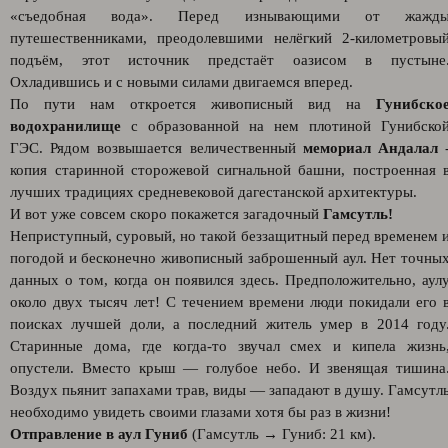
«съедобная вода». Перед изнывающими от жажд
путешественниками, преодолевшими нелёгкий 2-километровы
подъём, этот источник предстаёт оазисом в пустыне
Охладившись и с новыми силами двигаемся вперед.
По пути нам откроется живописный вид на
Гунибско
водохранилище
с образованной на нем плотиной Гунибско
ГЭС. Рядом возвышается величественный
мемориал Андалал
копия старинной сторожевой сигнальной башни, построенная 
лучших традициях средневековой дагестанской архитектуры.
И вот уже совсем скоро покажется загадочный
Гамсутль!
Неприступный, суровый, но такой беззащитный перед временем 
погодой и бесконечно живописный заброшенный аул. Нет точны
данных о том, когда он появился здесь. Предположительно, аул
около двух тысяч лет! С течением времени люди покидали его 
поисках лучшей доли, а последний житель умер в 2014 году
Старинные дома, где когда-то звучал смех и кипела жизнь
опустели. Вместо крыш — голубое небо. И звенящая тишина
Воздух пьянит запахами трав, виды — западают в душу. Гамсутл
необходимо увидеть своими глазами хотя бы раз в жизни!
Отправление в аул Гуниб
(Гамсутль → Гуниб: 21 км).