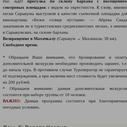
Нас ждёт
прогулка по склону бархана с посещение
смотровых площадок
с видом на окрестности. К слову, именн
пески Сарыкума выступили в качестве съемочной площадки дл
кинокартины «Белое солнце пустыни» — Абрека Саид
закапывали не в туркестанских среднеазиатских песках, а именн
в Cарыкумских, на склоне бархана.
Возвращение в Махачкалу
(Сарыкум → Махачкала: 30 км).
Свободное время.
* Обращаем Ваше внимание, что бронирование и оплат
дополнительной экскурсии необходимо производить заранее, т.е
до начала тура. В противном случае Туроператор не гарантируе
её подтверждения, а при наличии мест стоимость будет увеличен
на 200 рублей.
* Обращаем внимание: данная дополнительная экскурси
состоится при наборе группы от 10 человек.
ВАЖНО:
Данная программа состоится при благоприятны
погодных условиях.