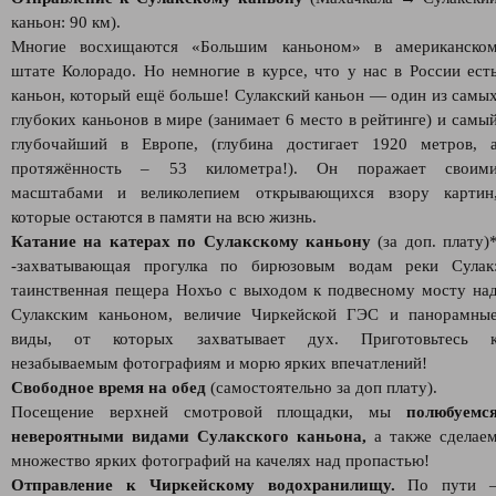
каньон: 90 км).
Многие восхищаются «Большим каньоном» в американско
штате Колорадо. Но немногие в курсе, что у нас в России ест
каньон, который ещё больше! Сулакский каньон — один из самы
глубоких каньонов в мире (занимает 6 место в рейтинге) и самы
глубочайший в Европе, (глубина достигает 1920 метров, 
протяжённость – 53 километра!). Он поражает своим
масштабами и великолепием открывающихся взору картин
которые остаются в памяти на всю жизнь.
Катание на катерах по Сулакскому каньону
(за доп. плату)
-захватывающая прогулка по бирюзовым водам реки Сулак
таинственная пещера Нохъо с выходом к подвесному мосту на
Сулакским каньоном, величие Чиркейской ГЭС и панорамны
виды, от которых захватывает дух. Приготовьтесь 
незабываемым фотографиям и морю ярких впечатлений!
Свободное время на обед
(самостоятельно за доп плату).
Посещение верхней смотровой площадки, мы
полюбуемс
невероятными видами Сулакского каньона,
а также сделае
множество ярких фотографий на качелях над пропастью!
Отправление к Чиркейскому водохранилищу.
По пути 