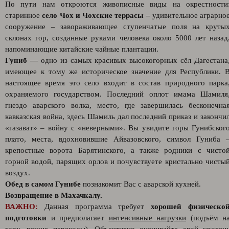
По пути нам откроются живописные виды на окрестности
старинное
село Чох и Чохские террасы
– удивительное аграрно
сооружение – завораживающее ступенчатые поля на круты
склонах гор, созданные руками человека около 5000 лет назад
напоминающие китайские чайные плантации.
Гуниб
— одно из самых красивых высокогорных сёл Дагестана
имеющее к тому же историческое значение для Республики. 
настоящее время это село входит в состав природного парка
охраняемого государством. Последний оплот имама Шамиля
гнездо аварского волка, место, где завершилась бесконечна
кавказская война, здесь Шамиль дал последний приказ и закончи
«газават» – войну с «неверными». Вы увидите горы Гунибског
плато, места, вдохновившие Айвазовского, символ Гуниба 
крепостные ворота Барятинского, а также родники с чисто
горной водой, парящих орлов и почувствуете кристально чисты
воздух.
Обед в самом Гунибе
познакомит Вас с аварской кухней.
Возвращение в Махачкалу.
ВАЖНО:
Данная программа требует
хорошей физическо
подготовки
и предполагает
интенсивные нагрузки
(подъём н