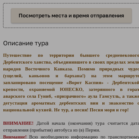
Посмотреть места и время отправления
Описание тура
Путешествие по территории бывшего средневековог
Дербентского ханства, объединившего в своих пределах земл
народов Восточного Кавказа. Помимо природных чуде
(ущелий, каньонов и бархана!) на этом маршрут
запланировано посещение «Ворот Каспия» - Дербентско
крепости, охраняемой ЮНЕСКО, затерянного в гора
аварского села Гуниб, «призрачного» аула Гамсутль, а такж
дегустация ароматных дербентских вин и знакомство 
национальной кухней. Не тур, а песня! Песня моря и гор!
ВНИМАНИЕ!
Датой начала (окончания) тура считается дат
отправления (прибытия) автобуса из (в) Перми.
Внимание!
Всю необходимую информацию по транспортном