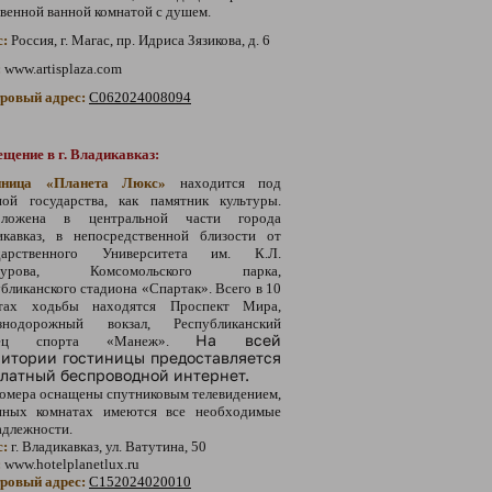
венной ванной комнатой с душем.
с:
Россия, г. Магас, пр. Идриса Зязикова, д. 6
:
www.artisplaza.com
тровый адрес:
С062024008094
щение в г. Владикавказ:
иница «Планета Люкс»
находится под
ной государства, как памятник культуры.
оложена в центральной части города
икавказ, в непосредственной близости от
дарственного Университета им. К.Л.
агурова, Комсомольского парка,
бликанского стадиона «Спартак». Всего в 10
тах ходьбы находятся Проспект Мира,
знодорожный вокзал, Республиканский
На всей
рец спорта «Манеж».
итории гостиницы предоставляется
латный беспроводной интернет.
омера оснащены спутниковым телевидением,
нных комнатах имеются все необходимые
адлежности.
с:
г. Владикавказ, ул. Ватутина, 50
:
www.hotelplanetlux.ru
тровый адрес:
С152024020010