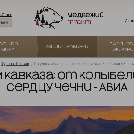
ь
О нас
Аген
твам
Туры по
Ежеднев
Акции и новинки
миру
экскурс
/
Туры по России
/
По улицам Кавказа: от колыбели Алании к Сердцу Чечн
 Кавказа: от колыбел
Сердцу Чечни - АВИА