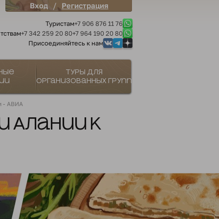
/
Вход
Регистрация
Туристам
+7 906 876 11 76
тствам
+7 342 259 20 80
+7 964 190 20 80
Присоединяйтесь к нам
ные
Туры для
ии
организованных групп
и - АВИА
и Алании к