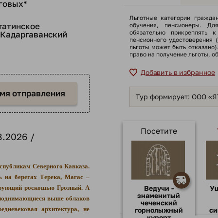
говых*
Льготные категории гражда
татинское
обучения, пенсионеры. Дл
обязательно прикреплять к
 Кадаргаванский
пенсионного удостоверения 
льготы может быть отказано
право на получение льготы, о
Добавить в избранное
емя отправления
Тур формирует: ООО «
Посетите
8.2026 /
еспубликам Северного Кавказа.
ь на берегах Терека, Магас –
ирующий роскошью Грозный. А
Ведучи -
У
знаменитый
 поднимающиеся выше облаков
чеченский
едневековая архитектура, не
горнолыжный
си
курорт