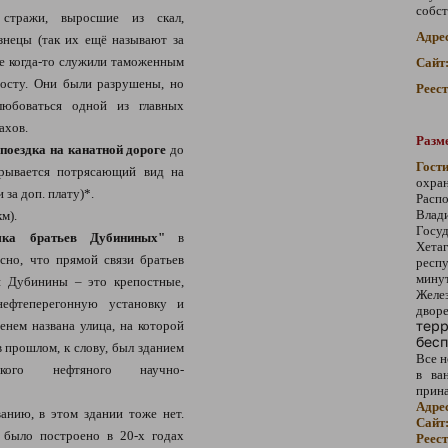
собст
стражи, выросшие из скал,
Адре
знецы (так их ещё называют за
е когда-то служили таможенным
Сайт
мосту. Они были разрушены, но
Реес
юбоваться одной из главных
ахов.
Разме
поездка на канатной дороге
до
Гост
рывается потрясающий вид на
охра
за доп. плату)*.
Расп
Влад
м).
Госу
мка братьев Дубининых"
в
Хет
сно, что прямой связи братьев
респу
мину
я Дубинины – это крепостные,
Желе
ефтеперегонную установку и
дво
терр
енем названа улица, на которой
бесп
в прошлом, к слову, был зданием
Все н
ского нефтяного научно-
в ва
прин
Адре
ванию, в этом здании тоже нет.
Сайт
о было построено в 20-х годах
Реес