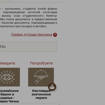
н - школьники, cтуденты очной формы
я подтверждения льготной категории
 заказу скан студенческого билета/
(без скана документа в предоставлении
). Наличие документа, подтверждающего
бязательно при посадке в автобус.
График путешественника
ЯТО»
Увидите
Попробуете
шкалойские
Настоящие
башни в
осетинские
ущелье -
пироги
мвол Чечни