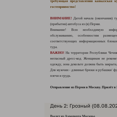
требующая представления кавказская к
гостеприимство!
ВНИМАНИЕ!
Датой начала (окончания) ту
(прибытия) автобуса из (в) Перми.
Внимание! Всю необходимую инфо
обслуживанию, особенностям разме
соответствующих информационных блоках
тура.
ВАЖНО!
На территории Республики Чечня
негласный дресс-код. Женщинам не реком
одежду, зона декольте должна быть закрыта
Для мужчин - длинные брюки и рубашки/ фу
плечи и грудь.
Отправление из Перми в Москву. Прилёт в
День 2: Грозный (08.08.202
Вылет из Аэропорта Москвы.