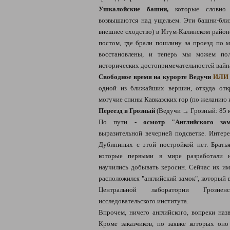
Ушкалойские башни,
которые словно 
возвышаются над ущельем. Эти башни-бли
внешнее сходство) в Итум-Калинском район
постом, где брали пошлину за проезд по 
восстановлены, и теперь мы можем пол
исторических достопримечательностей вайн
Свободное время на курорте Ведучи
ИЛИ
одной из ближайших вершин, откуда отк
могучие спины Кавказских гор (по желанию и 
Переезд в Грозный
(Ведучи → Грозный: 85 к
По пути -
осмотр "Английского за
выразительной вечерней подсветке. Интере
Дубининых с этой постройкой нет. Брать
которые первыми в мире разработали н
научились добывать керосин. Сейчас их им
расположился "английский замок", который 
Центральной лаборатории Грознен
исследовательского института.
Впрочем, ничего английского, вопреки наз
Кроме заказчиков, по заявке которых он