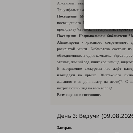
Архангела, заложенная при основании Гр
Триумфальная арка и футуристический Гро
Посещение Мемориального комплекса
посвященного Победе в Великой Отечеств
президенту Чеченской Республики, Герою Р
Посещение Национальной библиотеки Че
Айдамирова
- красивого современного 
раскрытой книги. Библиотека состоит из
объединенных в один комплекс. Здесь прос
этажах, зимний сад, книгохранилища, видеоте
В завершение экскурсии нас ждёт
пано
площадки
на крыше 30-этажного бизнес
желанию и за доп. плату на месте)*. С 
потрясающий вид на весь город!
Размещение в гостинице.
День 3: Ведучи (09.08.2026
Завтрак.