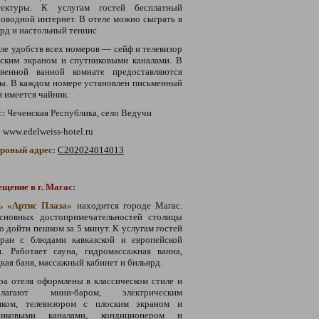
тектуры.
К услугам гостей бесплатный
роводной интернет.
В отеле можно сыграть в
рд и настольный теннис
ле удобств всех номеров — сейф и телевизор
оским экраном и спутниковыми каналами. В
твенной ванной комнате предоставляются
ы. В каждом номере установлен письменный
и имеется чайник.
с:
Чеченская Республика, село Ведучи
:
www.edelweiss-hotel.ru
тровый адрес:
С202024014013
щение в г. Магас:
ь «Артис Плаза»
находится городе Магас.
сновных достопримечательностей столицы
 дойти пешком за 5 минут. К услугам гостей
оран с блюдами кавказской и европейской
и. Работает сауна, гидромассажная ванна,
кая баня, массажный кабинет и бильярд.
а отеля оформлены в классическом стиле и
олагают мини-баром, электрическим
иком, телевизором с плоским экраном и
никовыми каналами, кондиционером и