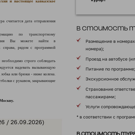
ухня и настоящее кавказское
ра считается дата отправления
В стоимость ту
рмацию по транспортному
щения Вы можете найти в
Размещение в номерах 
 справа, рядом с программой
номера);
Проезд на автобусе (и
 необходимо строго соблюдать
ендуется надевать вызывающую
Питание по программе
, юбка или брюки - ниже колена.
Экскурсионное обслуж
тболки с рукавом, закрывающие
Страхование ответств
пассажирами;
 Москву.
Услуги сопровождающе
* в соответствии с програ
6 / 26.09.2026)
В стоимость тура