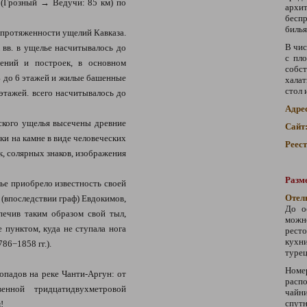
(Грозный → Ведучи: 85 км) по
архи
бесп
билья
 протяженности ущелий Кавказа.
В чис
вв. в ущелье насчитывалось до
с пл
ений и построек, в основном
собс
4 до 6 этажей и жилые башенные
халат
стол 
этажей. всего насчитывалось до
Адре
ского ущелья высечены древние
Сайт
ки на камне в виде человеческих
Реес
к, солярных знаков, изображения
Разме
ье приобрело известность своей
Отел
 (впоследствии граф) Евдокимов,
До о
печив таким образом свой тыл,
можно
 пунктом, куда не ступала нога
рест
кухн
86−1858 гг.).
турец
Номер
допадов на реке Чанти-Аргун: от
расп
енной тридцатидвухметровой
чайн
спут
!