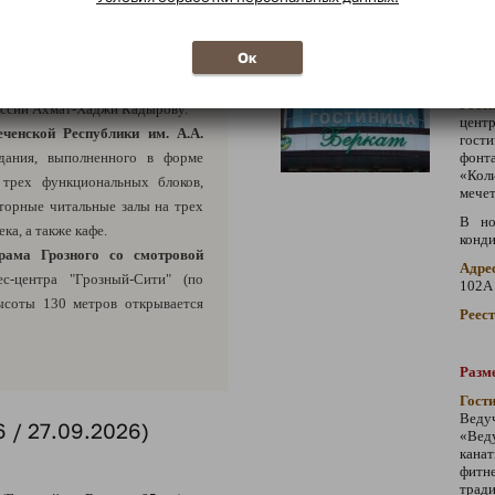
озного, уникальные фонтаны и
зный-сити.
Информация по
Ок
 Славы им. А.А. Кадырова,
Разме
енной войне, а также первому
Гост
оссии Ахмат-Хаджи Кадырову.
цент
ченской Республики им. А.А.
гос
здания, выполненного в форме
фон
«Кол
 трех функциональных блоков,
мечет
торные читальные залы на трех
В но
ка, а также кафе.
конд
рама Грозного со смотровой
Адре
-центра "Грозный-Сити" (по
102А
высоты 130 метров открывается
Реес
Разме
Гост
Вед
 / 27.09.2026)
«Вед
канат
фитн
трад