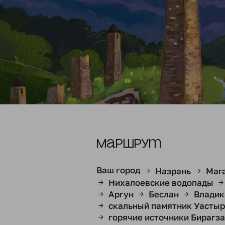
Маршрут
Ваш город
Назрань
Маг
→
→
Нихалоевские водопады
→
→
Аргун
Беслан
Владик
→
→
→
скальный памятник Уасты
→
горячие источники Бирагза
→