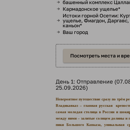
башенный комплекс Цалла
→
Кармадонское ущелье*
→
Истоки горной Осетии: Кур
ущелье, Фиагдон, Даргавс,
→
каньон*
Ваш город
→
Посмотреть места и вр
День 1: Отправление (07.0
25.09.2026)
Невероятное путешествие сразу по трём р
Владикавказ – главная русская крепост
самая молодая столица в России и шок
между ними – залитые солнцем долины и
пики Большого Кавказа, уникальная ср