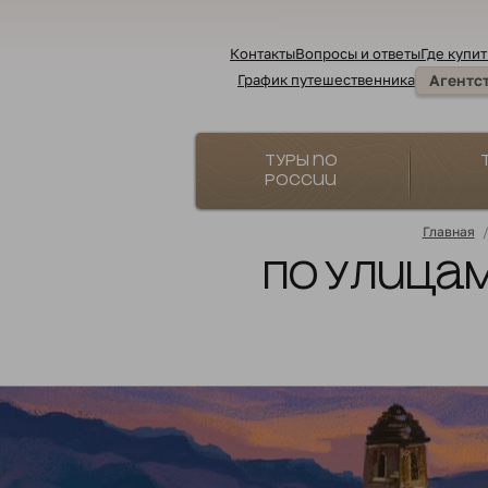
Контакты
Вопросы и ответы
Где купит
График путешественника
Агентс
Туры по
России
Главная
По улицам