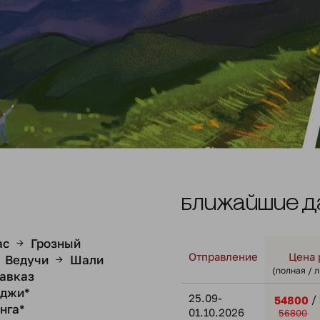
Ближайшие д
ас
Грозный
→
Отправление
Цена 
Ведучи
Шали
→
(полная / 
авказ
рджи*
25.09-
/
54800
нга*
01.10.2026
56800