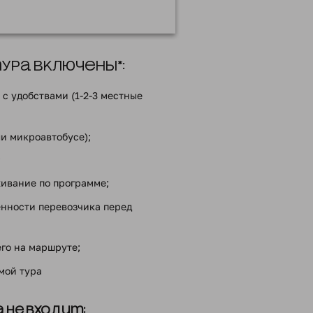
ра включены*:
с удобствами (1-2-3 местные
ли микроавтобусе);
;
ивание по программе;
енности перевозчика перед
го на маршруте;
ммой тура
 не входит: