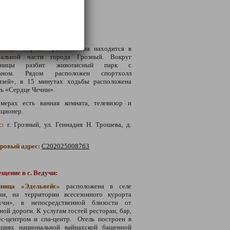
 размещению:
щение в г. Грозный:
иница "Беркат"
расположена находится в
ральной части города Грозный. Вокруг
тиницы разбит живописный парк с
таном.
Рядом расположен спортхолл
изей», в 15 минутах ходьбы расположена
ь «Сердце Чечни».
мерах есть ванная комната, телевизор и
иционер.
с:
г.
Грозный,
ул. Геннадия Н. Трошева, д.
тровый адрес:
С202025008763
щение в с. Ведучи:
иница «Эдельвейс»
расположена в селе
учи,
на территории всесезонного курорта
учи», в непосредственной близости от
ной дороги. К услугам гостей
ресторан, бар,
ес-центром и
спа-центр
. Отель построен в
ициях национальной вайнахской башенной