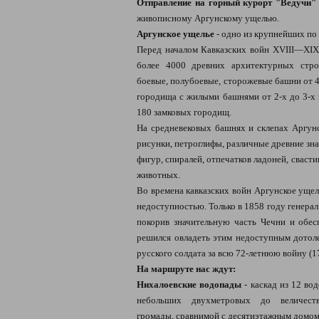
Отправление на горный курорт "Ведучи"
живописному Аргунскому ущелью.
Аргунское ущелье
- одно из крупнейших по
Перед началом Кавказских войн XVIII—XIX 
более 4000 древних архитектурных стро
боевые, полубоевые, сторожевые башни от 
городища с жилыми башнями от 2-х до 3-х 
180 замковых городищ.
На средневековых башнях и склепах Аргун
рисунки, петроглифы, различные древние зна
фигур, спиралей, отпечатков ладоней, свасти
животных.
Во времена кавказских войн Аргунское ущел
недоступностью. Только в 1858 году генерал
покорив значительную часть Чечни и обес
решился овладеть этим недоступным дотоле
русского солдата за всю 72-летнюю войну (17
На маршруте нас ждут:
Нихалоевские водопады
- каскад из 12 во
небольших двухметровых до величеств
громады, сравнимой с десятиэтажным домом