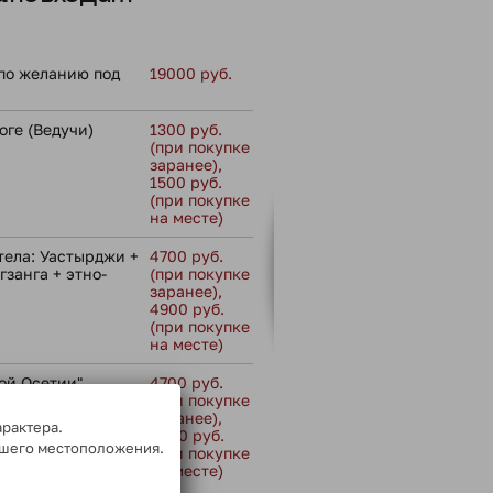
по желанию под
19000 руб.
оге (Ведучи)
1300 руб.
(при покупке
заранее),
1500 руб.
(при покупке
на месте)
тела: Уастырджи +
4700 руб.
занга + этно-
(при покупке
заранее),
4900 руб.
(при покупке
на месте)
ой Осетии"
4700 руб.
(при покупке
заранее),
арактера.
4900 руб.
ашего местоположения.
(при покупке
на месте)