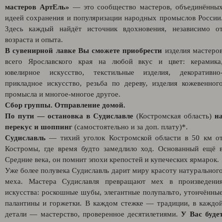
мастеров АртЕль»
— это сообщество мастеров, объединённы
идеей сохранения и популяризации народных промыслов России
Здесь каждый найдёт источник вдохновения, независимо о
возраста и опыта.
В сувенирной лавке Вы сможете приобрести
изделия мастеро
всего Ярославского края на любой вкус и цвет: керамика
ювелирное искусство, текстильные изделия, декоративно
прикладное искусство, резьба по дереву, изделия кожевенног
промысла и многое-многое другое.
Сбор группы. Отправление домой.
По пути
—
остановка в Судиславле
(Костромская область)
н
перекус и шоппинг
(самостоятельно и за доп. плату)*.
Судиславль
— тихий уголок Костромской области в 50 км о
Костромы, где время будто замедлило ход. Основанный ещё 
Средние века, он помнит эпохи крепостей и купеческих ярмарок.
Уже более полувека Судиславль дарит миру красоту натуральног
меха. Мастера Судиславля превращают мех в произведени
искусства: роскошные шубы, элегантные полупальто, утончённы
палантины и горжетки. В каждом стежке — традиции, в каждо
детали — мастерство, проверенное десятилетиями.
У Вас буде