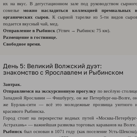
их на вкус. В дегустационном зале под руководством сырног
сомелье
можно насладиться коллекцией премиальных 
органических сыров.
К сырной тарелке из 5-ти видов сыро
подается вкусный чай, мед.
Отправление в Рыбинск
(Углич → Рыбинск: 75 км).
Размещение в гостинице.
Свободное время.
День 5: Великий Волжский дуэт:
знакомство с Ярославлем и Рыбинском
Завтрак.
Отправляемся на экскурсионную прогулку
по весёлую столиц
Западной Ярославии — Фишбургу, он же Петербург-на-Волге, о
же Бурлак-сити — всё это молодежные прозвища уютного 
красивого Рыбинска.
Город стоит на перекрестке водных путей «Москва-Петербург
Астрахань» — важнейшая развилка торговых караванов на Волге.
Рыбинск
был основан в 1071 году (как поселение Усть‑Шексна)