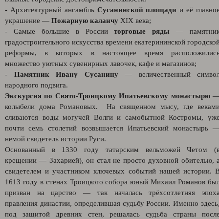
- Архитектурный ансамбль
Сусанинской площади
и её главно
украшение —
Пожарную каланчу
XIX века;
- Самые большие в России
торговые ряды
— памятни
градостроительного искусства времени екатерининской городско
реформы, в которых в настоящее время расположилис
множество уютных сувенирных лавочек, кафе и магазинов;
-
Памятник Ивану Сусанину
— величественный симво
народного подвига.
Экскурсия по Свято-Троицкому Ипатьевскому монастырю
колыбели дома Романовых. На священном мысу, где векам
сливаются воды могучей Волги и самобытной Костромы, уж
почти семь столетий возвышается Ипатьевский монастырь 
немой свидетель истории Руси.
Основанный в 1330 году татарским вельможей Четом (
крещении — Захарией), он стал не просто духовной обителью, 
свидетелем и участником ключевых событий нашей истории. 
1613 году в стенах Троицкого собора юный Михаил Романов бы
призван на царство — так началась трёхсотлетняя эпох
правления династии, определившая судьбу России. Именно здесь
под защитой древних стен, решалась судьба страны посл