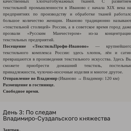
качественных хлопчатобумажных тканей. С развитие
текстильной промышленности в Иваново с начала XIX века н
предприятиях по производству и обработке тканей работал
большое количество женщин. Иваново традиционно называю
«текстильной столицей» России, а в советское время город даж
прозвали «Русским Манчестером» из-за концентраци
текстильных предприятий.
Посещение «ТекстильПрофи‑Иваново»
— крупнейшег
текстильного комплекса России: здесь хлопок, лён и сати
превращаются в произведения текстильного искусства. Здесь В
сможете приобрести домашний текстиль, постельны
принадлежности, чулочно‑носочные изделия и многое другое.
Отправление во Владимир
(Иваново → Владимир: 120 км)
Размещение в гостинице.
Свободное время.
День 3: По следам
Владимиро‑Суздальского княжества
Завтрак.