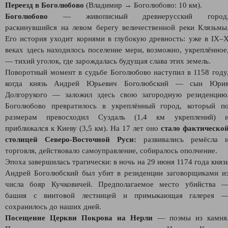
Переезд в Боголюбово
(Владимир → Боголюбово: 10 км).
Боголюбово
— живописный древнерусский город
раскинувшийся на левом берегу величественной реки Клязьмы
Его история уходит корнями в глубокую древность: уже в IX–
веках здесь находилось поселение мери, возможно, укреплённое
— тихий уголок, где зарождалась будущая слава этих земель.
Поворотный момент в судьбе Боголюбово наступил в 1158 году
когда князь Андрей Юрьевич Боголюбский — сын Юри
Долгорукого — заложил здесь свою загородную резиденцию
Боголюбово превратилось в укреплённый город, который п
размерам превосходил Суздаль (1,4 км укреплений) 
приближался к Киеву (3,5 км). На 17 лет оно
стало фактическо
столицей Северо‑Восточной Руси:
развивались ремёсла 
торговля, действовало самоуправление, собиралось ополчение.
Эпоха завершилась трагически: в ночь на 29 июня 1174 года княз
Андрей Боголюбский был убит в резиденции заговорщиками и
числа бояр Кучковичей. Предполагаемое место убийства 
башня с винтовой лестницей и примыкающая галерея 
сохранилось до наших дней.
Посещение Церкви Покрова на Нерли
— поэмы из камня