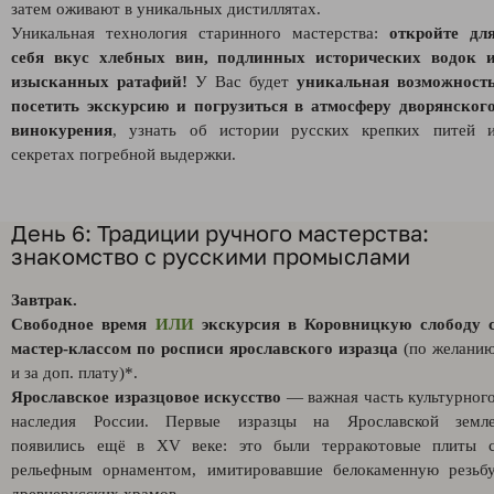
затем оживают в уникальных дистиллятах.
Уникальная технология старинного мастерства:
откройте дл
себя вкус хлебных вин, подлинных исторических водок 
изысканных ратафий!
У Вас будет
уникальная возможност
посетить экскурсию и погрузиться в атмосферу дворянског
винокурения
, узнать об истории русских крепких питей 
секретах погребной выдержки.
День 6: Традиции ручного мастерства:
знакомство с русскими промыслами
Завтрак.
Свободное время
ИЛИ
экскурсия в Коровницкую слободу 
мастер-классом по росписи ярославского изразца
(по желани
и за доп. плату)*.
Ярославское изразцовое искусство
— важная часть культурног
наследия России. Первые изразцы на Ярославской земл
появились ещё в XV веке: это были терракотовые плиты 
рельефным орнаментом, имитировавшие белокаменную резьб