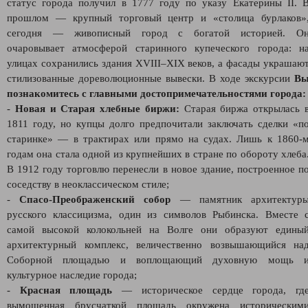
статус города получил в 1777 году по указу Екатерины II. 
прошлом — крупный торговый центр и «столица бурлаков»
сегодня — живописный город с богатой историей. О
очаровывает атмосферой старинного купеческого города: н
улицах сохранились здания XVIII–XIX веков, а фасады украшаю
стилизованные дореволюционные вывески. В ходе экскурсии
В
познакомитесь с главными достопримечательностями города
-
Новая и Старая хлебные биржи:
Старая биржа открылась 
1811 году, но купцы долго предпочитали заключать сделки «п
старинке» — в трактирах или прямо на судах. Лишь к 1860‑
годам она стала одной из крупнейших в стране по обороту хлеба
В 1912 году торговлю перенесли в новое здание, построенное п
соседству в неоклассическом стиле;
-
Спасо-Преображенский собор
— памятник архитектур
русского классицизма, один из символов Рыбинска. Вместе 
самой высокой колокольней на Волге они образуют едины
архитектурный комплекс, величественно возвышающийся на
Соборной площадью и воплощающий духовную мощь 
культурное наследие города;
-
Красная площадь
— историческое сердце города, гд
вымощенная брусчаткой площадь окружена историческим