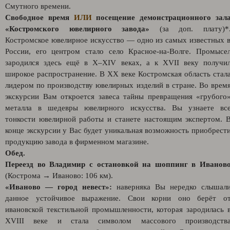
Смутного времени.
Свободное время
ИЛИ
посещение демонстрационного зал
«Костромского ювелирного завода»
(за доп. плату)*
Костромское ювелирное искусство — одно из самых известных 
России, его центром стало село Красное-на-Волге. Промысе
зародился здесь ещё в X–XIV веках, а к XVII веку получи
широкое распространение. В XX веке Костромская область стал
лидером по производству ювелирных изделий в стране. Во врем
экскурсии Вам откроется завеса тайны превращения «грубого
металла в шедевры ювелирного искусства. Вы узнаете вс
тонкости ювелирной работы и станете настоящим экспертом. 
конце экскурсии у Вас будет уникальная возможность приобрест
продукцию завода в фирменном магазине.
Обед.
Переезд во Владимир с остановкой на шоппинг в Иванов
(Кострома → Иваново: 106 км).
«Иваново — город невест»:
наверняка Вы нередко слышал
данное устойчивое выражение. Свои корни оно берёт о
ивановской текстильной промышленности, которая зародилась 
XVIII веке и стала символом массового производств