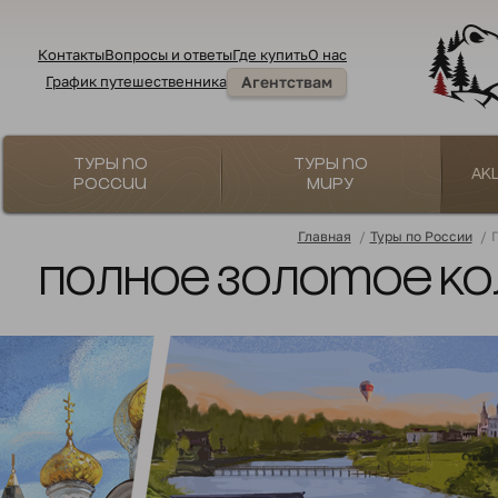
Контакты
Вопросы и ответы
Где купить
О нас
График путешественника
Агентствам
Туры по
Туры по
Ак
России
миру
Главная
/
Туры по России
/
П
Полное Золотое коль