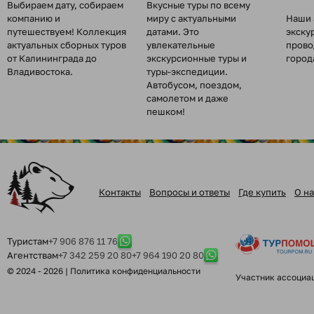
Выбираем дату, собираем
Вкусные туры по всему
компанию и
миру с актуальными
Наши 
путешествуем! Коллекция
датами. Это
экску
актуальных сборных туров
увлекательные
прово
от Калининграда до
экскурсионные туры и
город
Владивостока.
туры-экспедиции.
Автобусом, поездом,
самолетом и даже
пешком!
Контакты
Вопросы и ответы
Где купить
О на
Туристам
+7 906 876 11 76
Агентствам
+7 342 259 20 80
+7 964 190 20 80
© 2024 - 2026 |
Политика конфиденциальности
Участник ассоциа