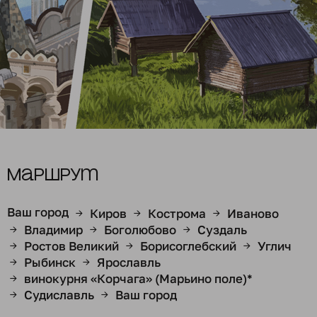
Маршрут
Ваш город
Киров
Кострома
Иваново
→
→
→
Владимир
Боголюбово
Суздаль
→
→
→
Ростов Великий
Борисоглебский
Углич
→
→
→
Рыбинск
Ярославль
→
→
винокурня «Корчага» (Марьино поле)*
→
Судиславль
Ваш город
→
→