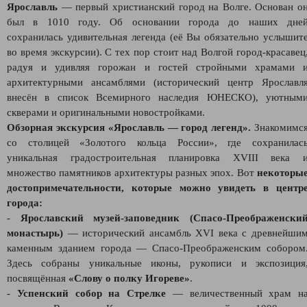
Ярославль
— первый христианский город на Волге. Основан о
был в 1010 году. Об основании города до наших дне
сохранилась удивительная легенда (её Вы обязательно услышит
во время экскурсии). С тех пор стоит над Волгой город-красавец
радуя и удивляя горожан и гостей стройными храмами 
архитектурными ансамблями (исторический центр Ярославл
внесён в список Всемирного наследия ЮНЕСКО), уютным
скверами и оригинальными новостройками.
Обзорная экскурсия «Ярославль — город легенд».
Знакомимс
со столицей «Золотого кольца России», где сохранилас
уникальная градостроительная планировка XVIII века 
множество памятников архитектуры разных эпох. Вот
некоторы
достопримечательности, которые можно увидеть в центр
города:
-
Ярославский музей‑заповедник (Спасо‑Преображенски
монастырь)
— исторический ансамбль XVI века с древнейши
каменным зданием города — Спасо‑Преображенским собором
Здесь собраны уникальные иконы, рукописи и экспозиция
посвящённая
«Слову о полку Игореве»
.
-
Успенский собор на Стрелке
— величественный храм н