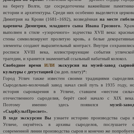
на берегу Волги, где сосредоточены важнейшие памятник
истории и архитектуры. Среди них особенно выделяется церков
Димитрия на Крови (1681–1692), возведённая
на месте гибел
царевича Димитрия, младшего сына Ивана Грозного.
Хра
выполнен в стиле «узорочного» зодчества XVII века: красны
стены символизируют пролитую кровь, а белые декоративны
элементы создают выразительный контраст. Внутри сохранилис
росписи XVIII века, иллюстрирующие события угличско
трагедии, и хранится знаменитый ссыльный набатный колокол.
Свободное время
ИЛИ
экскурсия на музей-завод сырно
культуры с дегустацией
(за доп. плату)*:
Город Углич также известен своими традициями сыроделия
Сыродельно-молочный завод начал свой путь в 1935 году, н
история сыроварения в Угличе, ставшем «местом силы
отечественного сыроделия, берёт своё начало с XIX века
Поэтому именно здесь появился
музей-заво
«СырКультПросвет».
В ходе экскурсии Вы
узнаете историю производства сыра 
Угличе, окунётесь в архивы сыроделов, послушаете 
современной линии производства сыров и конечно же попробует