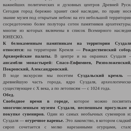
важнейших политических и духовных центров Древней Руси
Сегодня город бережно хранит своё наследие, по праву нос
звание музея под открытым небом: на его небольшой территори
сосредоточено более полутора сотен памятников архитектуры
многие из которых включены в список Всемирного наследи
ЮНЕСКО.
К белокаменным памятникам на территории Суздал
относятся:
на территории Кремля —
Рождественский собор
Архиерейские палаты.
В центре и на окраинах Суздаля 
ансамбли монастырей: Спасо-Евфимиев, Ризположенский
Покровский, Александровский.
В ходе экскурсии мы посетим
Суздальский кремль
древнейшую часть города, ядро Суздаля, археологическ
существующее с X века, а по летописям — с 1024 года.
Обед.
Свободное время в городе,
которое можно посвятит
многочисленным музеям Суздаля, неспешным прогулкам 
покупке сувениров.
Один из самых необычных сувениров и
Суздаля —
огуречное варенье.
Это лакомство, в котором сладки
сироп сочетается с мелко нарезанными огурцами, стал