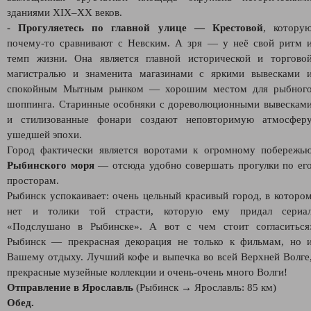
зданиями XIX–XX веков.
-
Прогуляетесь по главной улице
— Крестовой
, котору
почему-то сравнивают с Невским. А зря — у неё свой ритм 
темп жизни. Она является главной исторической и торгово
магистралью и знаменита магазинами с яркими вывесками 
спокойным Мытным рынком — хорошим местом для рыбног
шоппинга. Старинные особняки с дореволюционными вывескам
и стилизованные фонари создают неповторимую атмосфер
ушедшей эпохи.
Город фактически является воротами к огромному побережь
Рыбинского моря
— отсюда удобно совершать прогулки по ег
просторам.
Рыбинск успокаивает: очень цельный красивый город, в которо
нет и толики той страсти, которую ему придал сериа
«Подслушано в Рыбинске». А вот с чем стоит согласиться
Рыбинск — прекрасная декорация не только к фильмам, но 
Вашему отдыху. Лучший кофе и выпечка во всей Верхней Волге
прекрасные музейные коллекции и очень-очень много Волги!
Отправление в Ярославль
(Рыбинск → Ярославль: 85 км)
Обед.