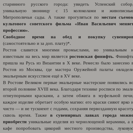
старинного русского города: увидеть Успенский собор
уникальную звонницу с 15 колоколами и живописны
Митрополичьи сады. А также прогуляться по
местам съемо
культового советского фильма «Иван Васильевич меняе
профессию».
Свободное время на обед и покупку сувениро
(самостоятельно и за доп. плату)*.
Ростов славится многими промыслами, но уникальным 
известным на весь мир является
ростовская финифть.
Финифт
пришла на Русь из Византии в X веке. Ремесло было занесено 
Ростов из Москвы, где мастера Оружейной палаты овладел
эмальерным искусством ещё в XV веке.
В Ростове Великом первые эмальерные мастерские появились в
второй половине XVIII века. Благодаря технике росписи по эмал
огнеупорными красками, а затем обжига в муфельной печи
каждое изделие обретает особую магию: его краски сияют ярко 
чисто — и не тускнеют с годами, сохраняя первозданную красот
сквозь время. Также
в сувенирных лавках города можн
приобрести
уникальные изделия из чернолощеной керамики, а 
кафе попробовать цикорий местного производства, лукову