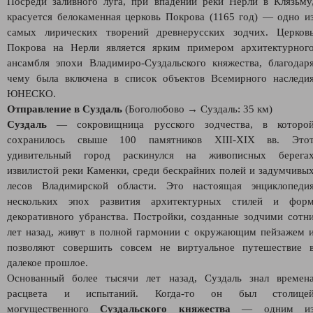
Посреди заливного луга, при впадении реки Нерли в Клязьму
красуется белокаменная церковь Покрова (1165 год) — одно и
самых лирических творений древнерусских зодчих. Церков
Покрова на Нерли является ярким примером архитектурног
ансамбля эпохи Владимиро‑Суздальского княжества, благодар
чему была включена в список объектов Всемирного наследи
ЮНЕСКО.
Отправление в Суздаль
(Боголюбово → Суздаль: 35 км)
Суздаль
— сокровищница русского зодчества, в которо
сохранилось свыше 100 памятников XIII-XIX вв. Это
удивительный город раскинулся на живописных берега
извилистой реки Каменки, среди бескрайних полей и задумчивы
лесов Владимирской области. Это настоящая энциклопеди
нескольких эпох развития архитектурных стилей и фор
декоративного убранства. Постройки, созданные зодчими сотн
лет назад, живут в полной гармонии с окружающим пейзажем 
позволяют совершить совсем не виртуальное путешествие 
далекое прошлое.
Основанный более тысячи лет назад, Суздаль знал времен
расцвета и испытаний. Когда‑то он был столице
могущественного
Суздальского княжества
— одним и