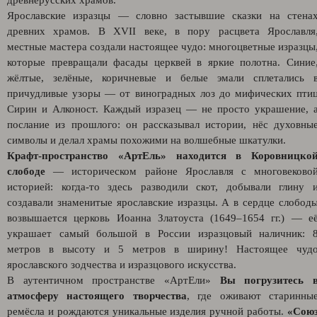
древнерусских храмов.
Ярославские изразцы — словно застывшие сказки на стена
древних храмов. В XVII веке, в пору расцвета Ярославля
местные мастера создали настоящее чудо: многоцветные изразцы
которые превращали фасады церквей в яркие полотна. Синие
жёлтые, зелёные, коричневые и белые эмали сплетались 
причудливые узоры — от виноградных лоз до мифических пти
Сирин и Алконост. Каждый изразец — не просто украшение, 
послание из прошлого: он рассказывал истории, нёс духовны
символы и делал храмы похожими на волшебные шкатулки.
Крафт-пространство «АртЕль» находится в Коровницко
слободе
— историческом районе Ярославля с многовеково
историей: когда‑то здесь разводили скот, добывали глину 
создавали знаменитые ярославские изразцы. А в сердце слобод
возвышается церковь Иоанна Златоуста (1649–1654 гг.) — е
украшает самый большой в России изразцовый наличник: 
метров в высоту и 5 метров в ширину! Настоящее чуд
ярославского зодчества и изразцового искусства.
В аутентичном пространстве «АртЕли»
Вы погрузитесь 
атмосферу настоящего творчества
, где оживают старинны
ремёсла и рождаются уникальные изделия ручной работы.
«Сою