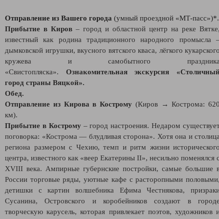
Отправление из Вашего города
(умный проездной «МТ-пасс»)*.
Прибытие в Киров
– город и областной центр на реке Вятке
известный как родина традиционного народного промысла 
дымковской игрушки, вкусного вятского кваса, лёгкого кукарског
кружева и самобытного праздник
«Свистопляска».
Ознакомительная экскурсия «Столичны
город страны Вяцкой».
Обед.
Отправление из Кирова в Кострому
(Киров → Кострома: 62
км).
Прибытие в Кострому
– город настроения. Недаром существуе
поговорка: «Кострома — блудливая сторона». Хотя она и столиц
региона размером с Чехию, темп и ритм жизни историческог
центра, известного как «веер Екатерины II», несильно поменялся 
XVIII века. Ампирные губернские постройки, самые большие 
России торговые ряды, уютные кафе с расторопными половыми
детишки с картин волшебника Ефима Честнякова, призрак
Сусанина, Островского и коробейников создают в город
творческую карусель, которая привлекает поэтов, художников 