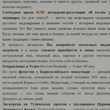
продукцию: пирожки, варенье и многое другое, травяной чай 
конечно медовуху.
Свободное время
ИЛИ
экскурсия-дегустация «В гостях 
медовара»
(за доп. плату)*
— место, где возрождают традици
русского медоварения и знакомят гостей с историей медовы
напитков. Тут Вы узнаете, какие напитки испокон веков пили н
Руси, сколько лет они зрели в бочках, из какой посуды их пили 
какие традиции с ними связаны.
В процессе экскурсии
Вы попробуете несколько видо
медовухи
и в конце
сможете приобрести в лавке
напитки
натуральный мёд, медовый квас, варенье и другие местны
продукты, которыми можно угостить себя и близких.
Отправление в Углич
(Ростов Великий → Углич: 90 км).
По пути
фотостоп у Борисоглебского монастыря
— древне
мужской обители, основанной во второй половине XIV века 
честь князей Бориса и Глеба. Монастырь, стоящий на живописно
возвышенности близ реки, веками служил оплотом веры 
культуры — его стены помнят события от эпохи Дмитри
Донского до наших дней.
Экскурсия по Угличскому кремлю с посещением Церкв
Дмитрия на Крови:
Угличский кремль — древнее сердце город