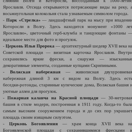
слиянии Волги и Которосли, воссозданный к 1000‑лети
Ярославля. Отсюда открываются потрясающие виды на реку, 
восьмиугольная колокольня стала узнаваемым символом города.
-
Парк «Стрелка»
— ландшафтный парк на мысу при впадени
Которосли в Волгу. Здесь находится монумент «1000 ле
Ярославлю», цветочный герб‑клумба и танцующие фонтаны 
идеальное место для фото и прогулок.
-
Церковь Ильи Пророка
— архитектурный шедевр XVII века н
Советской площади — визитная карточка Ярославля. Внутр
сохранились яркие фрески, а снаружи — изысканны
декоративные элементы, созданные купцами Скрипиными.
-
Волжская набережная
— живописная двухуровнева
набережная длиной 3 км с видом на Волгу. Здесь ест
беседки‑ротонды, старинные купеческие дома, Волжская башня 
уютные аллеи для прогулок.
-
Пожарная каланча на Красной площади
— 30‑метрова
башня в стиле модерн, построенная в 1911 году. Когда‑то был
самым высоким сооружением города и до сих пор украшае
площадь своим изящным силуэтом.
-
Церковь Богоявления
— храм конца XVII века н
Богоявленской площади с сохранившимися фресками 