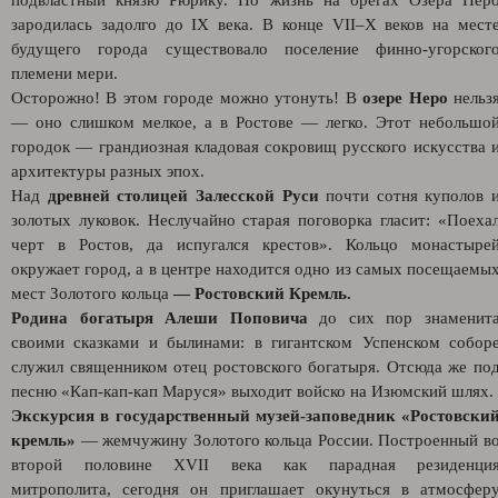
подвластный князю Рюрику. Но жизнь на брегах Озера Нер
зародилась задолго до IX века. В конце VII–X веков на мест
будущего города существовало поселение финно‑угорског
племени мери.
Осторожно! В этом городе можно утонуть! В
озере Неро
нельз
— оно слишком мелкое, а в Ростове — легко. Этот небольшо
городок — грандиозная кладовая сокровищ русского искусства 
архитектуры разных эпох.
Над
древней столицей Залесской Руси
почти сотня куполов 
золотых луковок. Неслучайно старая поговорка гласит: «Поеха
черт в Ростов, да испугался крестов». Кольцо монастыре
окружает город, а в центре находится одно из самых посещаемы
мест Золотого кольца
— Ростовский Кремль.
Родина богатыря Алеши Поповича
до сих пор знаменит
своими сказками и былинами: в гигантском Успенском собор
служил священником отец ростовского богатыря. Отсюда же по
песню «Кап-кап-кап Маруся» выходит войско на Изюмский шлях.
Экскурсия в государственный музей-заповедник «Ростовски
кремль»
— жемчужину Золотого кольца России. Построенный в
второй половине XVII века как парадная резиденци
митрополита, сегодня он приглашает окунуться в атмосфер