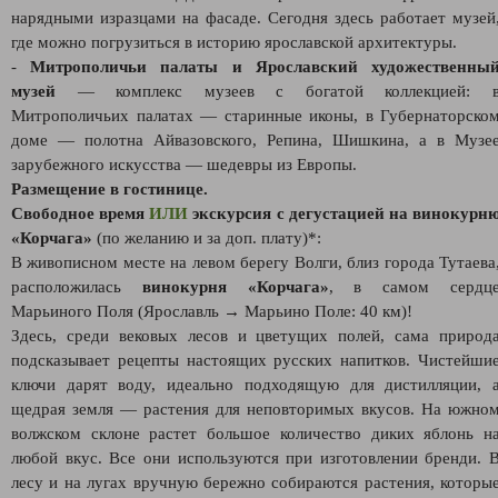
нарядными изразцами на фасаде. Сегодня здесь работает музей
где можно погрузиться в историю ярославской архитектуры.
-
Митрополичьи палаты и Ярославский художественны
музей
— комплекс музеев с богатой коллекцией: 
Митрополичьих палатах — старинные иконы, в Губернаторско
доме — полотна Айвазовского, Репина, Шишкина, а в Музе
зарубежного искусства — шедевры из Европы.
Размещение в гостинице.
Свободное время
ИЛИ
экскурсия с дегустацией на винокурн
«Корчага»
(по желанию и за доп. плату)*:
В живописном месте на левом берегу Волги, близ города Тутаева
расположилась
винокурня «Корчага»
, в самом сердц
Марьиного Поля (Ярославль
→
Марьино Поле: 40 км)!
Здесь, среди вековых лесов и цветущих полей, сама природ
подсказывает рецепты настоящих русских напитков. Чистейши
ключи дарят воду, идеально подходящую для дистилляции, 
щедрая земля — растения для неповторимых вкусов. На южно
волжском склоне растет большое количество диких яблонь н
любой вкус. Все они используются при изготовлении бренди. 
лесу и на лугах вручную бережно собираются растения, которы