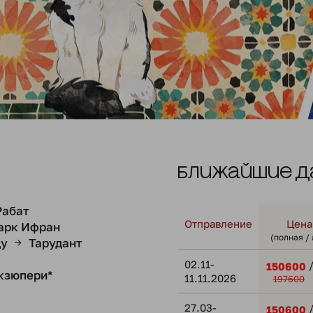
Ближайшие д
Рабат
Отправление
Цена
арк Ифран
(полная /
ду
Тарудант
→
02.11-
150600
Экзюпери*
11.11.2026
197600
27.03-
150600