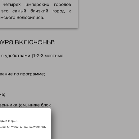
четырёх имперских городов
 это самый близкий город к
мского Волюбилиса.
ра включены*:
с удобствами (1-2-3 местные
вание по программе;
;
ме;
енника (см. ниже блок
ванию);
арактера.
го на маршруте;
ашего местоположения.
ммой тура