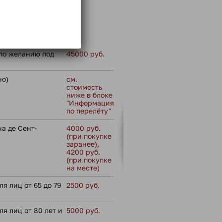
 не входит:
по желанию под
45000 руб.
но)
см.
стоимость
ниже в блоке
"Информация
по перелёту"
а де Сент-
4000 руб.
(при покупке
заранее),
4200 руб.
(при покупке
на месте)
я лиц от 65 до 79
2500 руб.
ля лиц от 80 лет и
5000 руб.