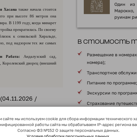
Один из 
я Хасана
также начала стоится
Марокко,
 что при высоте 86 метров она
руинам ри
ира. В 1199 году, когда минарет
стройка прекратилась. По своему
лизок к севильской Хиральде,
В стоимость ту
жно, под надзором тех же самых
Размещение в номерах 
и Рабата:
Андалузский сад,
номера);
, Королевский дворец (внешний
Транспортное обслужи
Питание по программе
Экскурсии по програм
(04.11.2026 /
Страхование путешеств
Информация по страхо
 сайте мы используем cookie для сбора информации технического х
Услуги сопровождающе
лис: 180 км).
сонифицированной работы сайта мы обрабатываем IP-адрес региона в
Согласно ФЗ №152 О защите персональных данных.
ской империи»
: осматриваем
* в соответствии с програ
Условия обработки персональных данных.