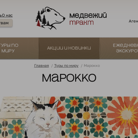
ь
О нас
Аген
твам
Туры по
Ежеднев
Акции и новинки
миру
экскурс
Главная
/
Туры по миру
/
Марокко
Марокко