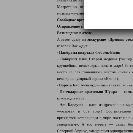
знаменитые на весь мир руины столицы р
Мавретания: величественная Арка Каракалл
мозаика «купание Дианы», храмы и публичн
Свободное время на обед.
Отправление в Фес
(Волюбилис → Фес: 94 к
Размещение в отеле.
А затем сразу на
экскурсию «Древняя сто
которой Вас ждут:
- Панорама квартала Фес эль-Бали;
- Лабиринт улиц Старой медины
(так зд
крупнейшая пешеходная зона в мире! За св
место не раз становилось местом съёмок 
некогда популярный сериал «Клон»);
- Ворота Баб Бужелуд
— визитная карточка
- Легендарные красильни Шуара
— самый
кожзавод в мире;
- Аль-Карауин
— один из древнейших мусу
—основан в 859 году! Составителями
признаётся «старейшим в мире постоянн
заведением». А его мечеть — самая бол
Северной Африке, вмещающая одновременно