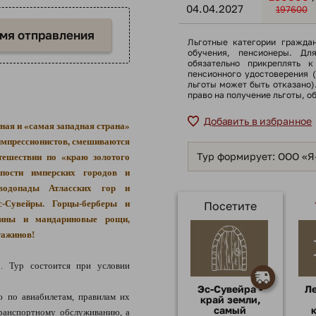
04.04.2027
197600
емя отправления
Льготные категории гражда
обучения, пенсионеры. Дл
обязательно прикреплять к
пенсионного удостоверения 
льготы может быть отказано
право на получение льготы, о
Добавить в избранное
ная и «самая западная страна»
 импрессионистов, смешиваются
Тур формирует: ООО «
утешествии по «краю золотого
епости имперских городов и
водопады Атласских гор и
с-Сувейры. Горцы-берберы и
Посетите
лины и мандариновые рощи,
тажинов!
. Тур состоится при условии
Эс-Сувейра -
Л
по авиабилетам, правилам их
край земли,
самый
транспортному обслуживанию, а