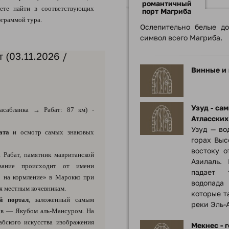
романтичный
ете найти в соответствующих
порт Магриба
ограммой тура.
Ослепительно белые д
символ всего Магриба.
 (03.11.2026 /
Винные и 
Узуд - са
сабланка → Рабат: 87 км) -
Атласских 
Узуд — во
ата
и осмотр самых знаковых
горах Выс
востоку о
Рабат, памятник мавританской
Азилаль.
звание происходит от имени
падает 
о на кормление» в Марокко при
водопада
я местным кочевникам.
которые т
й портал
, заложенный самым
реки Эль-
ов — Якубом аль-Мансуром. На
абского искусства изображения
Мекнес - 