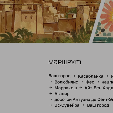
Маршрут
Ваш город
Касабланка
→
→
Волюбилис
Фес
нацп
→
→
→
Марракеш
Айт-Бен Хад
→
→
Агадир
→
дорогой Антуана де Сент-
→
Эс-Сувейра
Ваш город
→
→