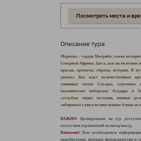
Посмотреть места и вр
Описание тура
Марокко – сердце Магриба, самая колорит
Северной Африки. Здесь, как на полотнах
краски, ароматы, образы, истории. В п
заката» Вас ждут величественные кр
глиняные замки Сахары, огромные 
океаническое побережье Агадира и Э
«голубые люди» пустыни, винные до
лабиринты улиц и великолепные блюда из 
ВАЖНО:
Бронирование на тур доступно
отсутствия ограничений на въезд/выезд.
Внимание!
Всю необходимую информацию 
приобретения, визовым формальностям и 