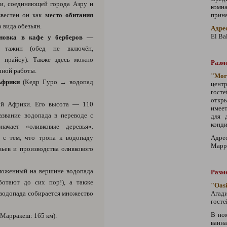
ги, соединяющей города Азру и
комна
звестен он как
место обитания
прин
вида обезьян.
Адре
El Ba
новка в кафе у берберов
—
й тажин (обед не включён,
о прайсу). Также здесь можно
Разм
чной работы.
"Mo
Африки
(Кедр Гуро → водопад
цент
гост
откры
й Африки. Его высота — 110
имее
азвание водопада в переводе с
для 
конди
начает «оливковые деревья».
 с тем, что тропа к водопаду
Адре
Марр
ьев и производства оливкового
ложенный на вершине водопада
Разме
ботают до сих пор!), а также
"Oas
у водопада собирается множество
Агад
госте
В ном
Марракеш: 165 км).
ванна