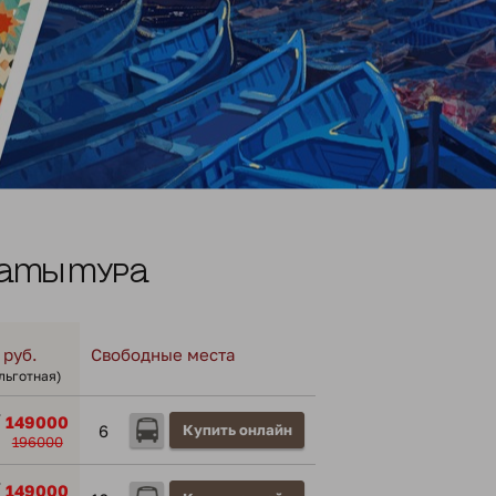
аты тура
 руб.
Свободные места
 льготная)
/
149000
6
Купить онлайн
196000
/
149000