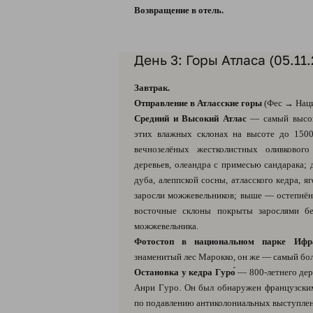
Возвращение в отель.
День 3: Горы Атласа (05.11
Завтрак.
Отправление в Атласские горы
(Фес → Наци
Средний и Высокий Атлас
— самый высок
этих влажных склонах на высоте до 1500
вечнозелёных жестколистных оливковог
деревьев, олеандра с примесью сандарака;
дуба, алеппской сосны, атласского кедра, 
заросли можжевельников; выше — остепнён
восточные склоны покрыты зарослями бе
можжевельника.
Фотостоп в национальном парке Ифр
знаменитый лес Марокко, он же — самый бол
Остановка у кедра Гуро́
— 800-летнего дере
Анри Гуро. Он был обнаружен французски
по подавлению антиколониальных выступле