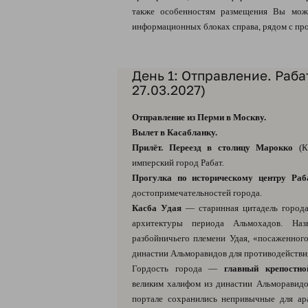
также особенностям размещения Вы мож
информационных блоках справа, рядом с пр
День 1: Отправление. Рабат
27.03.2027)
Отправление из Перми в Москву.
Вылет в Каcабланку.
Прилёт. Переезд в столицу Марокко
(Ка
имперский город Рабат.
Прогулка по историческому центру Раб
достопримечательностей города.
Касба Удая
— старинная цитадель города 
архитектуры периода Альмохадов. На
разбойничьего племени Удая, «посаженног
династии Альморавидов для противодействи
Гордость города —
главный крепостно
великим халифом из династии Альморавид
портале сохранились непривычные для ар