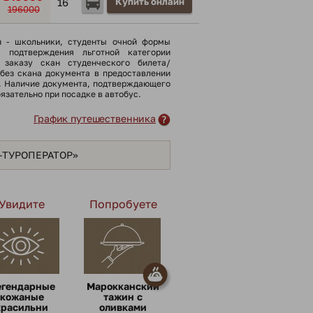
16
Купить онлайн
196000
н - школьники, cтуденты очной формы
я подтверждения льготной категории
 заказу скан студенческого билета/
(без скана документа в предоставлении
). Наличие документа, подтверждающего
бязательно при посадке в автобус.
График путешественника
Я-ТУРОПЕРАТОР»
Увидите
Попробуете
егендарные
Марокканский
кожаные
тажин с
красильни
оливками