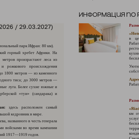
Информация по
.2026 / 29.03.2027)
Разме
«Hot
в це
Рабат
ональный парк Ифран: 80 км).
ресто
ий горный хребет Африки. На
кухни
беспл
 метров произрастают леса из
о и рожкового происхождения
Уютн
собст
 до 1800 метров — из каменного
Адре
ягодного тиса; до 3000 метров —
Рабат
ные луга. Более сухие южные и
рберской «туи» (сандарака) и
Разме
ан:
здесь расположен самый
«Ria
км о
ьшой кедровник в мире.
услуг
ва, названного в честь генерала
бесп
ми войсками во время кампании
тер
конди
ний 1917—1919 годов.
Сред