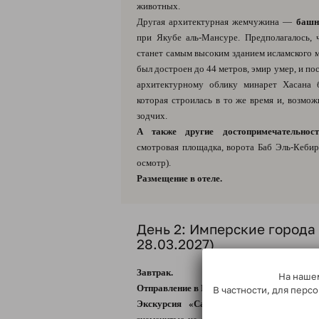
животных.
Другая архитектурная жемчужина —
башн
при Якубе аль-Мансуре. Предполагалось,
станет самым высоким зданием исламского м
был достроен до 44 метров, эмир умер, и по
архитектурному облику минарет Хасана б
которая строилась в то же время и, возмо
зодчих.
А также другие достопримечательност
смотровая площадка, ворота Баб Эль-Кебир
осмотр).
Размещение в отеле.
День 2: Имперские города 
28.03.2027)
Завтрак.
На нашем
Отправление в Волюбилис
(Рабат → Волюби
В частности, для пер
Экскурсия «Самый дальний город Рим