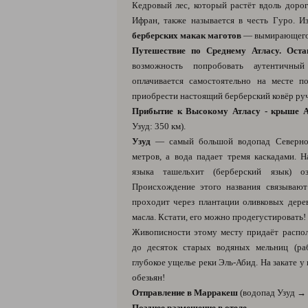
Кедровый лес, который растёт вдоль доро
Ифран, также называется в честь Гуро. И
берберских макак маготов
— вымирающего 
Путешествие по Среднему Атласу. Оста
возможность попробовать аутентичны
оплачивается самостоятельно на месте п
приобрести настоящий берберский ковёр ру
Прибытие к Высокому Атласу - крыше 
Узуд: 350 км).
Узуд
— самый большой водопад Северно
метров, а вода падает тремя каскадами. Н
языка ташельхит (берберский язык) оз
Происхождение этого названия связывают
проходит через плантации оливковых дерев
масла. Кстати, его можно продегустировать!
Живописности этому месту придаёт распо
до десяток старых водяных мельниц (ра
глубокое ущелье реки Эль-Абид. На закате 
обезьян!
Отправление в Марракеш
(водопад Узуд → 
Позднее размещение в отеле.