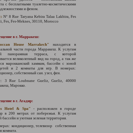
та с бесплатными туалетно-косметическими
адлежностями и феном.
с:
N° 8 Rue Taryana Kebira Talaa Lakbira, Fes
li, Fes, Fes-Meknes, 30110, Morocco
ещение в г. Марракеш:
roccan House Marrakech"
находится в
ральной части города Марракеш. К услугам
ей панорамная терраса, с которой
вается великолепный вид на город, а так же
тся марокканский хаммам, бассейн с зоной
детей и 2 комнаты для игр. В номерах:
ционер, собственный сан. узел, фен.
с: 3 Rue Loubnane Gueliz, Gueliz, 40000
акеш, Марокко.
щение в г. Агадир:
is Hotel & Spa"
- расположен в городе
ир в 200 метрах от побережья. К услугам
й бассейн и уютная зеленая территория.
ерах: кондиционер, телевизор собственная
я комната.