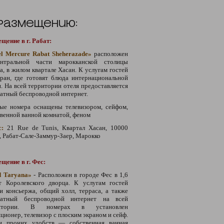
 размещению:
щение в г. Рабат:
el Mercure Rabat Sheherazade»
расположен
нтральной части марокканской столицы
а, в жилом квартале Хасан. К услугам гостей
ран, где готовят блюда интернациональной
. На всей территории отеля предоставляется
атный беспроводной интернет.
ые номера оснащены телевизором, сейфом,
венной ванной комнатой, феном
с:
21 Rue de Tunis, Квартал Хасан, 10000
, Рабат-Сале-Заммур-Заер, Марокко
щение в г. Фес:
d Taryana»
- Расположен в городе Фес в 1,6
т Королевского дворца. К услугам гостей
и консьержа, общий холл, терраса, а также
латный беспроводной интернет на всей
ритории. В номерах в установлен
ционер, телевизор с плоским экраном и сейф.
и прочих удобств — собственная ванная