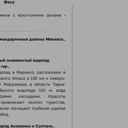
Феса
омики с ярко-синими окнами -
мандаринные долины Мекнеса..
мый знаменитый водопад
гор..
допад в Марокко, расположен в
окого Атласа в 130 км к северо-
т Марракеша, в области Тадла-
 Высота водопада 110 м, вода
тремя каскадами. Красоты
 привлекают многих туристов,
акже посещают глубокое ущелье
Абид.
город Анжелики и Султана..