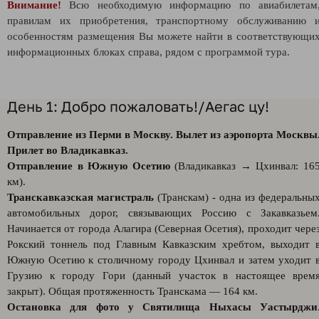
Внимание!
Всю необходимую информацию по авиабилетам
правилам их приобретения, транспортному обслуживанию 
особенностям размещения Вы можете найти в соответствующи
информационных блоках справа, рядом с программой тура.
День 1: Добро пожаловать!/Аегас цу!
Отправление из Перми в Москву. Вылет из аэропорта Москвы
Прилет во Владикавказ.
Отправление в Южную Осетию
(Владикавказ → Цхинвал: 16
км).
Транскавказская магистраль
(Транскам) - одна из федеральны
автомобильных дорог, связывающих Россию с Закавказьем
Начинается от города Алагира (Северная Осетия), проходит чере
Рокский тоннель под Главным Кавказским хребтом, выходит 
Южную Осетию к столичному городу Цхинвал и затем уходит 
Грузию к городу Гори (данный участок в настоящее врем
закрыт). Общая протяженность Транскама — 164 км.
Остановка для фото у Святилища Ныхасы Уастырджи