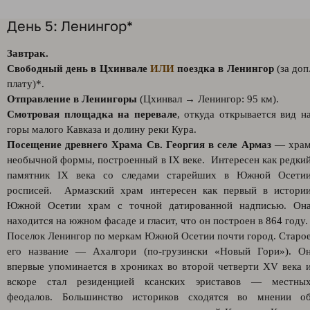
День 5: Ленингор*
Завтрак.
Свободный день в Цхинвале
ИЛИ
поездка в Ленингор
(за доп
плату)*.
Отправление в Ленингоры
(Цхинвал → Ленингор: 95 км).
Смотровая площадка на перевале
, откуда открывается вид н
горы малого Кавказа и долину реки Кура.
Посещение древнего Храма Св. Георгия в селе Армаз
— хра
необычной формы, построенный в IX веке. Интересен как редки
памятник IX века со следами старейших в Южной Осети
росписей. Армазский храм интересен как первый в истори
Южной Осетии храм с точной датированной надписью. Он
находится на южном фасаде и гласит, что он построен в 864 году.
Поселок Ленингор по меркам Южной Осетии почти город. Старо
его название — Ахалгори (по-грузински «Новый Гори»). О
впервые упоминается в хрониках во второй четверти XV века 
вскоре стал резиденцией ксанских эриставов — местны
феодалов. Большинство историков сходятся во мнении о