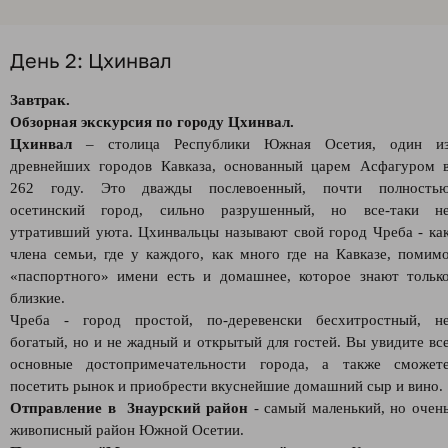
День 2: Цхинвал
Завтрак.
Обзорная экскурсия по городу Цхинвал.
Цхинвал
– столица Республики Южная Осетия, один и
древнейших городов Кавказа, основанный царем Асфагуром 
262 году. Это дважды послевоенный, почти полность
осетинский город, сильно разрушенный, но все-таки н
утративший уюта. Цхинвальцы называют свой город Чреба - ка
члена семьи, где у каждого, как много где на Кавказе, помим
«паспортного» имени есть и домашнее, которое знают тольк
близкие.
Чреба - город простой, по-деревенски бесхитростный, н
богатый, но и не жадный и открытый для гостей. Вы увидите вс
основные достопримечательности города, а также сможет
посетить рынок и приобрести вкуснейшие домашний сыр и вино.
Отправление в Знаурский район
- самый маленький, но очен
живописный район Южной Осетии.