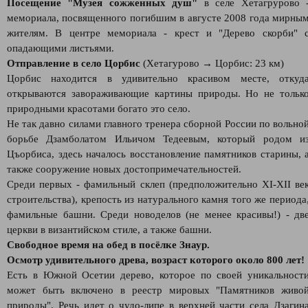
Посещение "Музея сожженных душ"
в селе Хетагрурово 
мемориала, посвященного погибшим в августе 2008 года мирны
жителям. В центре мемориала - крест и "Дерево скорби" 
опадающими листьями.
Отправление в село Цорбис
(Хетагурово → Цорбис: 23 км)
Цорбис находится в удивительно красивом месте, откуд
открываются завораживающие картины природы. Но не тольк
природными красотами богато это село.
Не так давно силами главного тренера сборной России по вольно
борьбе Дзамболатом Ильичом Тедеевым, который родом и
Цъорбиса, здесь началось восстановление памятников старины, 
также сооружение новых достопримечательностей.
Среди первых - фамильный склеп (предположительно XI-XII ве
строительства), крепость из натурального камня того же периода
фамильные башни. Среди новоделов (не менее красивы!) - дв
церкви в византийском стиле, а также башни.
Свободное время на обед в посёлке Знаур.
Осмотр удивительного древа, возраст которого около 800 лет!
Есть в Южной Осетии дерево, которое по своей уникальност
может быть включено в реестр мировых "Памятников живо
природы". Речь идет о чудо-липе в верхней части села Дзагин