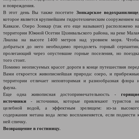
и повреждения.
В этот день Вы также посетите
Зонкарское водохранилище
которое является крупнейшим гидротехническим сооружением н
Кавказе. Озеро Зонкар (так его еще называют) расположено н
территории Южной Осетии Цхинвальского района, на реке Мала
Лиахва на высоте 1400 метров над уровнем моря. Чтоб
добраться до него необходимо преодолеть горный серпантин
пролегающий через опустевшие горные поселения, но поездк
того стоит.
Помимо неописуемых красот дороги в конце путешествия пере
Вами откроется живописнейшая природа: озеро, и прибрежны
территории отличает неповторимая и разнообразная флора 
фауна.
Еще одна живописная достопримечательность -
горящи
источники
- источники, которые привлекают туристов н
целебной водой, а эффектным зрелищем: из-за высоког
содержания метана вода легко воспламеняется, если поднести 
ней спичку.
Возвращение в гостиницу.