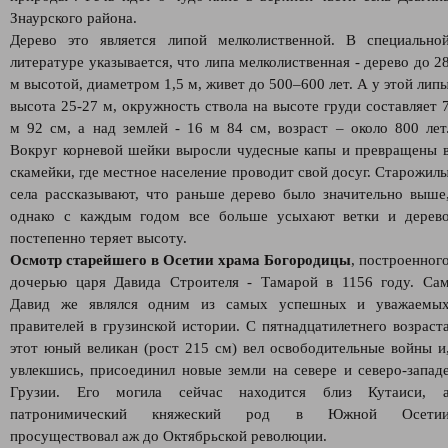
Знаурского района.
Дерево это является липой мелколиственной. В специально
литературе указывается, что липа мелколиственная - дерево до 2
м высотой, диаметром 1,5 м, живет до 500–600 лет. А у этой лип
высота 25-27 м, окружность ствола на высоте груди составляет 
м 92 см, а над землей - 16 м 84 см, возраст – около 800 лет
Вокруг корневой шейки выросли чудесные капы и превращены 
скамейки, где местное население проводит свой досуг. Старожил
села рассказывают, что раньше дерево было значительно выше
однако с каждым годом все больше усыхают ветки и дерев
постепенно теряет высоту.
Осмотр старейшего в Осетии храма Богородицы
, построенног
дочерью царя Давида Строителя - Тамарой в 1156 году. Са
Давид же являлся одним из самых успешных и уважаемы
правителей в грузинской истории. С пятнадцатилетнего возраст
этот юный великан (рост 215 см) вел освободительные войны и
увлекшись, присоединил новые земли на севере и северо-запад
Грузии. Его могила сейчас находится близ Кутаиси, 
патронимический княжеский род в Южной Осети
просуществовал аж до Октябрьской революции.