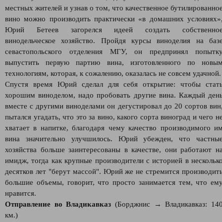
местных жителей и узнав о том, что качественное бутилированно
вино можно производить практически «в домашних условиях»
Юрий Бетеев загорелся идеей создать собственно
винодельческое хозяйство. Пройдя курсы виноделия на баз
севастопольского отделения МГУ, он предпринял попытк
выпустить первую партию вина, изготовленного по новы
технологиям, которая, к сожалению, оказалась не совсем удачной.
Спустя время Юрий сделал для себя открытие: чтобы стат
хорошим виноделом, надо пробовать другие вина. Каждый ден
вместе с другими виноделами он дегустировал до 20 сортов вин
пытался угадать, что это за вино, какого сорта виноград и чего н
хватает в напитке, благодаря чему качество производимого и
вина значительно улучшилось. Юрий убежден, что частны
хозяйства больше заинтересованы в качестве, они работают н
имидж, тогда как крупные производители с историей в нескольк
десятков лет "берут массой". Юрий же не стремится производит
большие объемы, говорит, что просто занимается тем, что ем
нравится.
Отправление во Владикавказ
(Борджнис → Владикавказ: 14
км.)