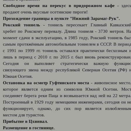
Свободное время на перекус в придорожном кафе
- здес
продают очень вкусные осетинские пироги!
Прохождение границы в пункте "Нижний Зарамаг-Рук".
Рокский тоннель -
тоннель пересекает Главный Кавказски
хребет по Рокскому перевалу. Длина тоннеля - 3730 метров. Н
момент сдачи в эксплуатацию, в 1985 году, Рокский тоннель бы
самым протяжённым автомобильным тоннелем в СССР. В перио
с 1991 по 1999 гг. тоннель оставался практически бесхозным 
лишь в период с 2010 г. по 2015 г. был вновь реконструирован
Сегодня он выполняет стратегически важную функци
связующего звена между республикой Северная Осетия (РФ) 
Южная Осетия.
Остановка на осмотр Гуфтинского моста
- живописное место
которое является одним из символов Южной Осетии. Мос
соединяет берега реки Паца и возвышается над ней на 22 метра
Построенный в 1929 году немецкими инженерами, сегодня он н
функционирует, однако, до сих пор является излюбленны
местом для туристов.
Прибытие в Цхинвал.
Размещение в гостинице.