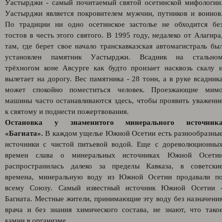
Уастырджи - самый почитаемый святой осетинской мифологии
Уастырджи является покровителем мужчин, путников и воинов
По традиции ни одно осетинское застолье не обходится бе
тостов в честь этого святого. В 1995 году, недалеко от Алагира
там, где берет свое начало транскавказская автомагистраль бы
установлен памятник Уастырджи. Всадник на стально
трёхногом коне Авсурге как будто пронзает насквозь скалу 
вылетает на дорогу. Вес памятника - 28 тонн, а в руке всадник
может спокойно поместиться человек. Проезжающие мим
машины часто останавливаются здесь, чтобы проявить уважени
к святому и поднести пожертвования.
Остановка у знаменитого минерального источник
«Багиата».
В каждом ущелье Южной Осетии есть разнообразны
источники с чистой питьевой водой. Еще с дореволюционны
времен слава о минеральных источниках Южной Осети
распространилась далеко за пределы Кавказа, в советски
времена, минеральную воду из Южной Осетии продавали п
всему Союзу. Самый известный источник Южной Осетии 
Багиата. Местные жители, принимающие эту воду без назначени
врача и без знания химического состава, не знают, что тако
камни в организме.