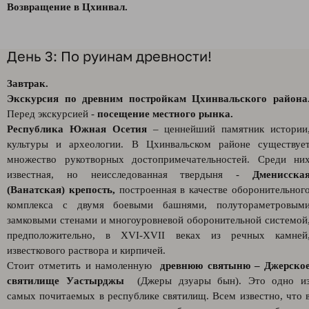
Возвращение в Цхинвал.
День 3: По руинам древности!
Завтрак.
Экскурсия по древним постройкам Цхинвальского района
Перед экскурсией -
посещение местного рынка.
Республика Южная Осетия
– ценнейший памятник истории
культуры и археологии. В Цхинвальском районе существуе
множество рукотворных достопримечательностей. Среди ни
известная, но неисследованная твердыня -
Дменисска
(Ванатская) крепость,
построенная в качестве оборонительног
комплекса с двумя боевыми башнями, полутораметровым
замковыми стенами и многоуровневой оборонительной системой
предположительно, в XVI-XVII веках из речных камней
известкового раствора и кирпичей.
Стоит отметить и намоленную
древнюю святыню – Джерско
святилище Уастырджы
(Джеры дзуары бын). Это одно и
самых почитаемых в республике святилищ. Всем известно, что 