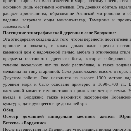
просто "Тири". Он мало известен в мире, поэтому посещается 
основном лишь местными жителями. Эта древняя обитель видел
расцвет христианства, образование Аланской митрополии и е
падение, встречала орды монголо-татар, Тамерлана и прочи
завоевателей!
Посещение этнографической деревни в селе Борджнис:
Эта этнодеревня создана для того, чтобы перенести посетителей 
прошлое и показать, в каких домах жили предки осетин
каменный дом с надочажной печью, мебель в этническом стиле
предметы осетинского древнего быта, которые собирались 
течение нескольких лет по всей республике, а также водяна
мельница по типу старинной. Село расположено высоко в горах 
Дзауском районе. Оно находится на высоте 1300 метров на
уровнем моря и было основано примерно в 1690-1700 гг., 
настоящий момент там постоянно проживают четыре семьи. 
въезда в Борджнис также находится захоронение Кобанско
культуры, датирующееся еще до нашей эры.
Обед.
Осмотр домашней винодельни местного жителя Юри
Бетеева- «Борджнис».
После путешествия по Италии, где угостившись вином одного и