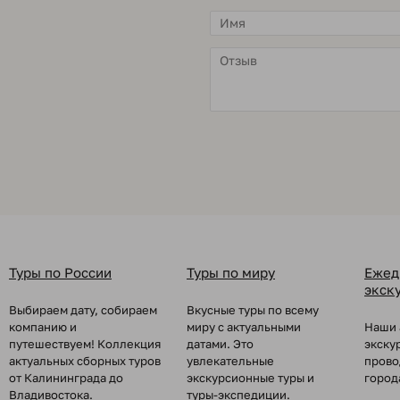
Туры по России
Туры по миру
Ежед
экск
Выбираем дату, собираем
Вкусные туры по всему
компанию и
миру с актуальными
Наши 
путешествуем! Коллекция
датами. Это
экску
актуальных сборных туров
увлекательные
прово
от Калининграда до
экскурсионные туры и
город
Владивостока.
туры-экспедиции.