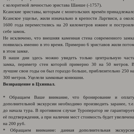
с колоритной личностью эристава Шанше (-1757).
Ксанские эриставы, которым с монгольских времён принадлежал
Ксанское ущелье, жили изначально в крепости Ларгвиси, а окол
1600 года переместились на 20 километров южнее и построил
себе замок.
Не исключено, что внешняя каменная стена современного замк
появилась именно в это время. Примерно 6 эриставов жили пото
в этом замке.
В наши дни здесь можно увидеть только центральную част
замка, периметр стен которой примерно 30 на 50 метров. 
лучшие свои годы он был гораздо больше, приблизительно 250 н
300 метров. Уцелели замковые конюшни.
Возвращение в Цхинвал.
* Обращаем Ваше внимание, что бронирование и оплат
дополнительной экскурсии необходимо производить заранее, т.е
до начала тура. В противном случае Туроператор не гарантируе
её подтверждения, а при наличии мест стоимость будет увеличен
на 200 руб.
* Обращаем внимание: данная дополнительная экскурси