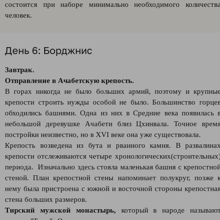
состоится при наборе минимально необходимого количеств
человек.
День 6: Борджнис
Завтрак.
Отправление в Ачабетскую крепость.
В горах никогда не было больших армий, поэтому и крупны
крепости строить нужды особой не было. Большинство горце
обходились башнями. Одна из них в Средние века появилась 
небольшой деревушке Ачабети близ Цхинвала. Точное врем
постройки неизвестно, но в XVI веке она уже существовала.
Крепость возведена из бута и рванного камня. В развалина
крепости отслеживаются четыре хронологических(строительных
периода. Изначально здесь стояла маленькая башня с крепостно
стеной. План крепостной стены напоминает полукруг, позже 
нему была пристроена с южной и восточной стороны крепостна
стена больших размеров.
Тирский мужской монастырь,
который в народе называю