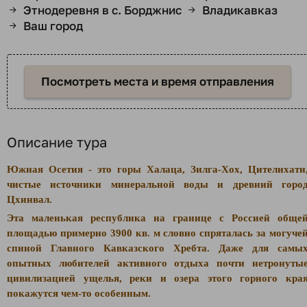
Этнодеревня в с. Борджнис
Владикавказ
→
→
Ваш город
→
Посмотреть места и время отправления
Описание тура
Южная Осетия
- это горы Халаца, Зилга-Хох, Цителихати
чистые источники минеральной воды и древний горо
Цхинвал.
Эта маленькая республика на границе с Россией обще
площадью примерно 3900 кв. м словно спряталась за могуче
спиной Главного Кавказского Хребта. Даже для самы
опытных любителей активного отдыха почти нетронуты
цивилизацией ущелья, реки и озера этого горного кра
покажутся чем-то особенным.