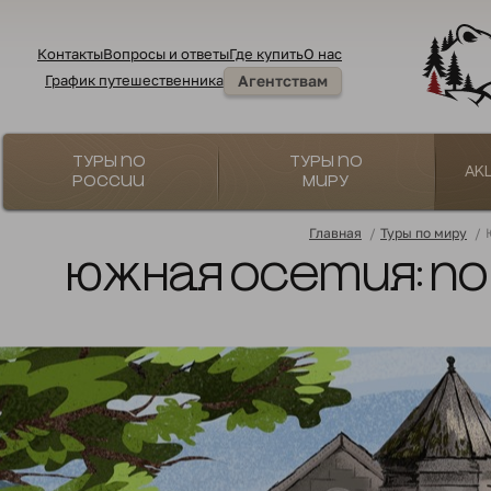
Контакты
Вопросы и ответы
Где купить
О нас
График путешественника
Агентствам
Туры по
Туры по
Ак
России
миру
Главная
/
Туры по миру
/
Южная Осетия: по