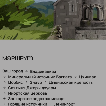
Маршрут
Ваш город
Владикавказ
→
Минеральный источник Багиата
Цхинвал
→
→
Цорбис
Знаур
Дменисская крепость
→
→
→
Святыня Джеры дзуары
→
Икортская церковь
→
Зонкарское водохранилище
→
Горящие источники
Ленингор*
→
→