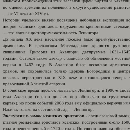
аланском происхождении этих вассалов царей Картли и Кахетии
но оценки времени их появления в округе существенно разнятс
— от VI века до XIV-го.
Истории удельных князей посвящена небольшая экспозиция в
дворце ксанских эриставов, окруженном крепостными стенами
— это главная достопримечательность Ленингора.
До начала XX века население поселка было преимущественн
армянским. В ереванском Матенадаране хранятся рукопис
священника Григория из Ахалгори, датируемые 1631–164
годами. Остался также хачкар с записью об обновлении местно
церкви в 1462 году. В Ахалгори было несколько армянски
храмов, но сохранилась только церковь Богородицы в центр
поселка, перестроенная в XIX веке и относящаяся теперь 
православной Аланской епархии.
В советское время поселок назывался Ленингори, в 1990-е снов
стал Ахалгори (так он до сих пор обозначен на грузински
картах), но после событий 2008 года ему официально вернули им
Ильича, только на осетинский лад — Ленингор.
Экскурсия в замок ксанских эриставов
- средневековый замок
главная резиденция эриставов ксанских, построенный около 160
года и перестроенный в 1720-е годы. Он связан главным образо