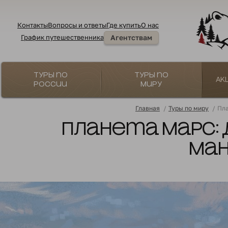
Контакты
Вопросы и ответы
Где купить
О нас
График путешественника
Агентствам
Туры по
Туры по
Ак
России
миру
Главная
/
Туры по миру
/
Пла
Планета Марс:
Ма