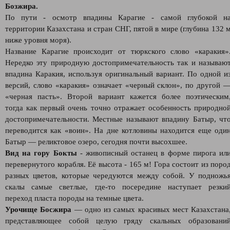
Бозжира.
По пути - осмотр впадины Карагие - самой глубокой н
территории Казахстана и стран СНГ, пятой в мире (глубина 132 
ниже уровня моря).
Название Карагие происходит от тюркского слово «каракия»
Нередко эту природную достопримечательность так и называю
впадина Каракия, используя оригинальный вариант. По одной и
версий, слово «каракия» означает «черный склон», по другой 
«черная пасть». Второй вариант кажется более поэтическим
тогда как первый очень точно отражает особенность природно
достопримечательности. Местные называют впадину Батыр, чт
переводится как «воин». На дне котловины находится еще оди
Батыр — реликтовое озеро, сегодня почти высохшее.
Вид на гору Бокты
- живописный останец в форме пирога ил
перевернутого корабля. Её высота - 165 м! Гора состоит из поро
разных цветов, которые чередуются между собой. У подножь
скалы самые светлые, где-то посередине наступает резки
переход пласта породы на темные цвета.
Урочище Босжира
— одно из самых красивых мест Казахстана
представляющее собой целую гряду скальных образовани