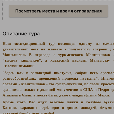
Посмотреть места и время отправления
Описание тура
Наш экспедиционный тур посвящен одному из самы
удивительных мест на планете - полуострову сокровищ 
Мангышлак. В переводе с туркменского Манглышлак 
"тысяча кишлаков", а казахский вариант Мангыстау 
"тысячи зимовий".
"Здесь как в заповедной шкатулке, собран весь арсена
разнообразнейших проявлений природы пустынь". Иным
словами - Манглышлак - это супер-пустыня, по своей красот
сравнимая только с долиной монументов в США и Педро д
Атакама в Чили, а может быть, даже с ландшафтами Марса.
Кроме этого Вас ждут золотые пляжи и голубые бухт
Каспия, караваны верблюдов и диких лошадей, безумн
вкусный бешбармак и рыба!