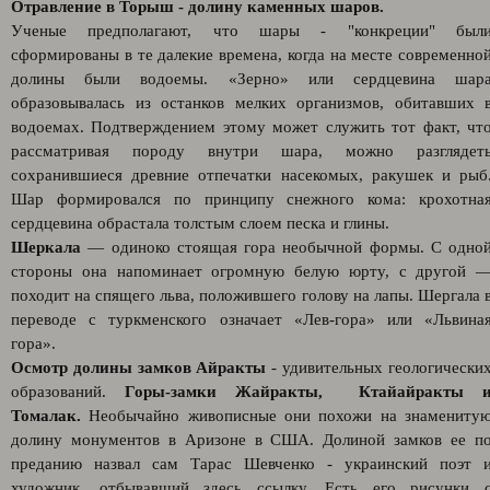
Отравление в Торыш - долину каменных шаров.
Ученые предполагают, что шары - "конкреции" был
сформированы в те далекие времена, когда на месте современно
долины были водоемы. «Зерно» или сердцевина шар
образовывалась из останков мелких организмов, обитавших 
водоемах. Подтверждением этому может служить тот факт, чт
рассматривая породу внутри шара, можно разглядет
сохранившиеся древние отпечатки насекомых, ракушек и рыб
Шар формировался по принципу снежного кома: крохотна
сердцевина обрастала толстым слоем песка и глины.
Шеркала
— одиноко стоящая гора необычной формы. С одно
стороны она напоминает огромную белую юрту, с другой 
походит на спящего льва, положившего голову на лапы. Шергала 
переводе с туркменского означает «Лев-гора» или «Львина
гора».
Осмотр долины замков Айракты
- удивительных геологически
образований.
Горы-замки Жайракты, Ктайайракты 
Томалак.
Необычайно живописные они похожи на знамениту
долину монументов в Аризоне в США. Долиной замков ее п
преданию назвал сам Тарас Шевченко - украинский поэт 
художник, отбывавший здесь ссылку. Есть его рисунки 