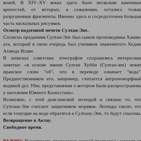
коней. В XIV–XV веках здесь было несколько каменны
крепостей, от которых, к сожалению, остались тольк
разрушенные фрагменты. Именно здесь и сосредоточена больша
часть наскальных рисунков.
Осмотр подземной мечети Султан-Эпе.
Согласно преданиям Султан-Эпе был сыном проповедника Хаким
ата, который в свою очередь был учеником знаменитого Ходж
Ахмеда Ясави.
В записках советских этнографов сохранились интересны
заметки: «в основе имени Султан Хубби (Султан-эпе) лежи
иранское слово "об", что в переводе означает "вода"
Предшественником его, например, считается антропоморфны
водяной дух Убю, представления о котором были распространен
у населения Южного Казахстана».
Возможно, с этой доисламской легендой и связано то, чт
Султана-Эпе считают защитником моряков. Легенды гласят, чт
если тонущие на воде обратятся к Султану-Эпе, то будут спасены
Возвращение в Актау.
Свободное время.