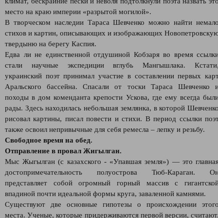
климат, бескрайние пески и неволя подтолкнули поэта назвать эт
место на краю империи «разрытой могилой».
В творческом наследии Тараса Шевченко можно найти немал
стихов и картин, описывающих и изображающих Новопетровску
твердыню на берегу Каспия.
Едва ли не единственной отдушиной Кобзаря во время ссылк
стали научные экспедиции вглубь Мангышлака. Кстати
украинский поэт принимал участие в составлении первых кар
Аральского бассейна. Спасали от тоски Тараса Шевченко 
походы в дом коменданта крепости Ускова, где ему всегда был
рады. Здесь находилась небольшая землянка, в которой Шевченк
рисовал картины, писал повести и стихи. В период ссылки поэ
также освоил непривычные для себя ремесла – лепку и резьбу.
Свободное время на обед.
Отправление в провал Жигылган.
Мыс Жыгылган (с казахского - «Упавшая земля») — это главна
достопримечательность полуострова Тюб-Караган. О
представляет собой огромный горный массив с гигантско
впадиной почти идеальной формы круга, заваленной камнями.
Существуют две основные гипотезы о происхождении этог
места. Ученые, которые придерживаются первой версии, считают