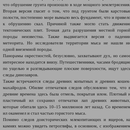
что обрушение грунта произошло в ходе мощного землетрясения
Вторая версия гласит о том, что под грунтом были карстовы
полости, постепенно море вымыло весь фундамент, что и привел
к обрушению скал. Причиной также могло стать движени
тектонических плит. Точная дата разрушения местной горно
породы неизвестна. Также выдвигается версия о падени
метеорита. Но исследователи территории мыса не нашли н
одной внеземной породы.
Панорамы окрестностей, безусловно, захватывают дух, но само
интересное находится внизу. Путешественники, часами бродящи
по ущелью и разглядывающие плоские поверхности, ищут здес
следы динозавров.
Также встречаются следы древних копытных и древних кошек
махайродов. Обилие отпечатков следов обусловлено тем, что 
древние времена здесь была отмель, покрытая илом. Плотный 
пластичный ил сохранил отпечатки лап древних животных
которые обитали здесь 10–15 миллионов лет назад. Со времене
ил окаменел и стал частью гористого мыса.
Помимо следов доисторических млекопитающих и ящеров, н
камнях можно увидеть петроглифы, в основном, с изображение