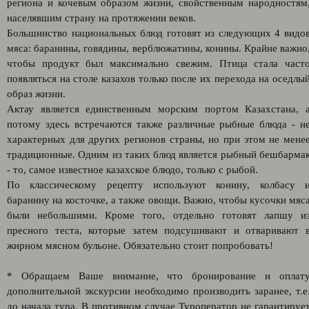
региона и кочевым образом жизни, свойственным народностям
населявшим страну на протяжении веков.
Большинство национальных блюд готовят из следующих 4 видо
мяса: баранины, говядины, верблюжатины, конины. Крайне важно
чтобы продукт был максимально свежим. Птица стала част
появляться на столе казахов только после их перехода на оседлы
образ жизни.
Актау является единственным морским портом Казахстана, 
потому здесь встречаются также различные рыбные блюда - н
характерных для других регионов страны, но при этом не мене
традиционные. Одним из таких блюд является рыбный бешбарма
- то, самое известное казахское блюдо, только с рыбой.
По классическому рецепту используют конину, колбасу 
баранину на косточке, а также овощи. Важно, чтобы кусочки мяс
были небольшими. Кроме того, отдельно готовят лапшу и
пресного теста, которые затем подсушивают и отваривают 
жирном мясном бульоне. Обязательно стоит попробовать!
* Обращаем Ваше внимание, что бронирование и оплат
дополнительной экскурсии необходимо производить заранее, т.е
до начала тура. В противном случае Туроператор не гарантируе