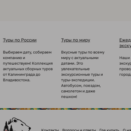
Туры по России
Туры по миру
Ежед
экск
Выбираем дату, собираем
Вкусные туры по всему
компанию и
миру с актуальными
Наши 
путешествуем! Коллекция
датами. Это
экску
актуальных сборных туров
увлекательные
прово
от Калининграда до
экскурсионные туры и
город
Владивостока.
туры-экспедиции.
Автобусом, поездом,
самолетом и даже
пешком!
Контакты
Вопросы и ответы
Где купить
О на