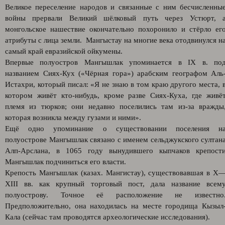
Великое переселение народов и связанные с ним бесчисленны
войны прервали Великий шёлковый путь через Устюрт, 
монгольское нашествие окончательно похоронило и стёрло ег
атрибуты с лица земли. Мангыстау на многие века отодвинулся н
самый край евразийской ойкумены.
Впервые полуостров Мангышлак упоминается в IX в. по
названием Сиях-Кух («Чёрная гора») арабским географом Аль
Истахри, который писал: «Я не знаю в том краю другого места, 
котором живёт кто-нибудь, кроме разве Сиях-Куха, где живё
племя из тюрков; они недавно поселились там из-за вражды
которая возникла между гузами и ними».
Ещё одно упоминание о существовании поселения н
полуострове Мангышлак связано с именем сельджукского султан
Алп-Арслана, в 1065 году вынудившего кыпчаков крепост
Мангышлак подчиниться его власти.
Крепость Мангышлак (казах. Мангистау), существовавшая в X
XIII вв. как крупный торговый пост, дала название всем
полуострову. Точное её расположение не известно
Предположительно, она находилась на месте городища Кызыл
Кала (сейчас там проводятся археологические исследования).