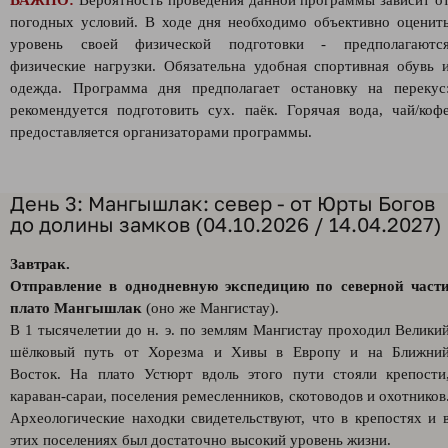
ВАЖНО:
Вероятность проведения данной программы зависит о
погодных условий. В ходе дня необходимо объективно оценит
уровень своей физической подготовки - предполагаютс
физические нагрузки. Обязательна удобная спортивная обувь 
одежда. Программа дня предполагает остановку на перекус
рекомендуется подготовить сух. паёк. Горячая вода, чай/коф
предоставляется организаторами программы.
День 3: Мангышлак: север - от Юрты Богов
до долины замков (04.10.2026 / 14.04.2027)
Завтрак.
Отправление в однодневную экспедицию по северной част
плато Мангышлак
(оно же Мангистау).
В 1 тысячелетии до н. э. по землям Мангистау проходил Велики
шёлковый путь от Хорезма и Хивы в Европу и на Ближни
Восток. На плато Устюрт вдоль этого пути стояли крепости
караван-сараи, поселения ремесленников, скотоводов и охотников
Археологические находки свидетельствуют, что в крепостях и 
этих поселениях был достаточно высокий уровень жизни.