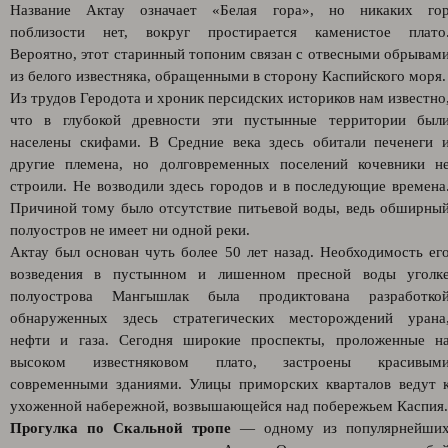
Название Актау означает «Белая гора», но никаких го
поблизости нет, вокруг простирается каменистое плато
Вероятно, этот старинный топоним связан с отвесными обрывам
из белого известняка, обращенными в сторону Каспийского моря
Из трудов Геродота и хроник персидских историков нам известно
что в глубокой древности эти пустынные территории был
населены скифами. В Средние века здесь обитали печенеги 
другие племена, но долговременных поселений кочевники н
строили. Не возводили здесь городов и в последующие времена
Причиной тому было отсутствие питьевой воды, ведь обширны
полуостров не имеет ни одной реки.
Актау был основан чуть более 50 лет назад. Необходимость ег
возведения в пустынном и лишенном пресной воды уголк
полуострова Мангышлак была продиктована разработко
обнаруженных здесь стратегических месторождений урана
нефти и газа. Сегодня широкие проспекты, проложенные н
высоком известняковом плато, застроены красивым
современными зданиями. Улицы приморских кварталов ведут 
ухоженной набережной, возвышающейся над побережьем Каспия.
Прогулка по Скальной тропе
— одному из популярнейши