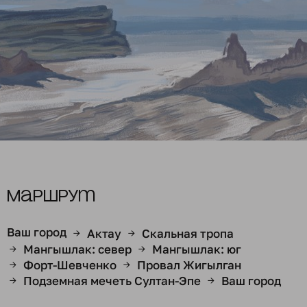
Маршрут
Ваш город
Актау
Скальная тропа
→
→
Мангышлак: север
Мангышлак: юг
→
→
Форт-Шевченко
Провал Жигылган
→
→
Подземная мечеть Султан-Эпе
Ваш город
→
→