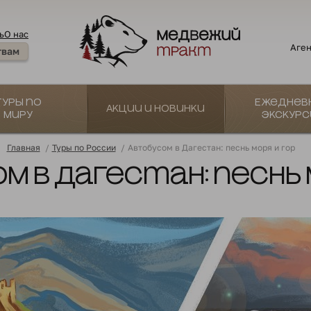
ь
О нас
Аген
твам
Туры по
Ежеднев
Акции и новинки
миру
экскурс
Главная
/
Туры по России
/
Автобусом в Дагестан: песнь моря и гор
 в Дагестан: песнь 