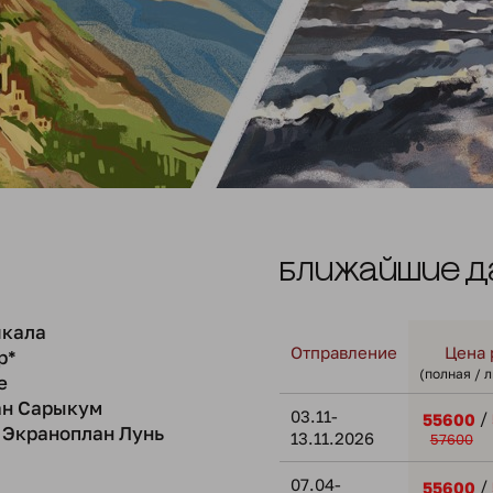
Ближайшие д
кала
Отправление
Цена 
р*
(полная / 
е
ан Сарыкум
03.11-
/
55600
Экраноплан Лунь
13.11.2026
57600
07.04-
/
55600