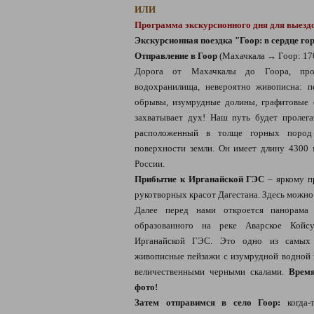
ИЛИ
Программа экскурсионного дня для выездо
Экскурсионная поездка "Гоор: в сердце го
Отправление в Гоор
(Махачкала → Гоор: 17
Дорога от Махачкалы до Гоора, про
водохранилища, невероятно живописна: п
обрывы, изумрудные долины, графитовые 
захватывает дух! Наш путь будет пролег
расположенный в толще горных пород
поверхности земли. Он имеет длину 4300
России.
Прибытие к Ирганайской ГЭС
– яркому п
рукотворных красот Дагестана. Здесь можно
Далее перед нами откроется панорама 
образованного на реке Аварское Койсу
Ирганайской ГЭС. Это одно из самых 
живописные пейзажи с изумрудной водной
величественными черными скалами.
Время
фото!
Затем отправимся в село Гоор:
когда-