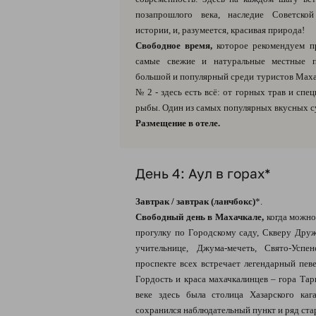
позапрошлого века, наследие Советско
истории, и, разумеется, красивая природа!
Свободное время,
которое рекомендуем п
самые свежие и натуральные местные 
большой и популярный среди туристов Мах
№ 2 - здесь есть всё: от горных трав и спе
рыбы. Один из самых популярных вкусных с
Размещение в отеле.
День 4: Аул в горах*
Завтрак / завтрак (ланчбокс)
*.
Свободный день в Махачкале,
когда можно
прогулку по Городскому саду, Скверу Друж
учительнице, Джума-мечеть, Свято-Успе
проспекте всех встречает легендарный пев
Гордость и краса махачкалинцев – гора Тарки
веке здесь была столица Хазарского каг
сохранился наблюдательный пункт и ряд ст