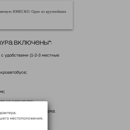
раняемую ЮНЕСКО. Одно из крупнейших
ра включены*:
с удобствами (1-2-3 местные
кроавтобусе;
ме;
го на маршруте;
енности перевозчика перед
арактера.
ашего местоположения.
ммой тура