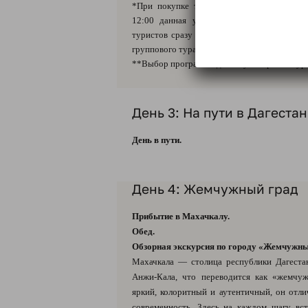
*При покупке туров от «Медвежий тракт
12:00 данная услуга не предоставляется
туристов сразу подвозят к основному авт
группового тура.
**Выбор программы дня на усмотрение Тур
День 3: На пути в Дагестан
День в пути.
День 4: Жемчужный град
Прибытие в Махачкалу.
Обед.
Обзорная экскурсия по городу «Жемчужны
Махачкала — столица республики Дагеста
Анжи-Кала, что переводится как «жемчуж
яркий, колоритный и аутентичный, он отли
современность. Здесь на каждом шагу вс