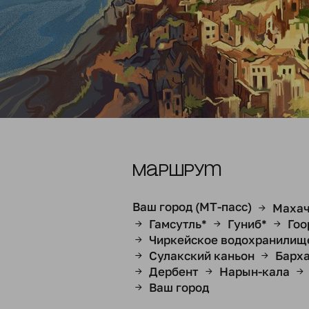
Маршрут
Ваш город (МТ-пасс)
Махач
→
Гамсутль*
Гуниб*
Гоо
→
→
→
Чиркейское водохранилищ
→
Сулакский каньон
Барх
→
→
Дербент
Нарын-кала
→
→
→
Ваш город
→