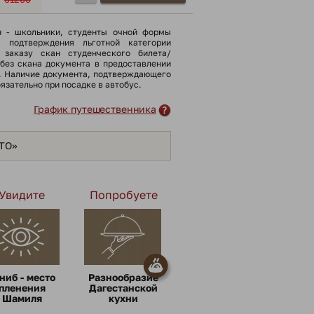
н - школьники, cтуденты очной формы
я подтверждения льготной категории
 заказу скан студенческого билета/
(без скана документа в предоставлении
). Наличие документа, подтверждающего
бязательно при посадке в автобус.
График путешественника
ЯТО»
Увидите
Попробуете
ниб - место
Разнообразие
пленения
Дагестанской
Шамиля
кухни