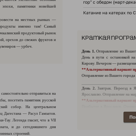
гор" с обедом (март-дека
й эпохи, памятники новейшей
Катание на катерах по 
ровести на местных рынках —
продукты именно там! Самый
ачкалинский продуктовый рынок
Краткая програ
ций, орехов до свежих фруктов и
увениров — урбеч.
День 1.
Отправление из Вашег
День в пути с остановкой н
Кирову. Вечером — размещение
**Альтернативный вариант п
Отправление из Вашего города 
День 2.
Завтрак. Переезд в Я
 самостоятельно отправиться на
Ярославлю. Отправление на ма
бы, посетить памятник русской
**Альтернативный вариант п
Прибытие в Ярославль. Ознако
нский собор. На центральном
легенд». Сбор группы. Отправл
ец Дагестана — Расул Гамзатов.
По
-Тау. Легенда гласит, что в VII
День 3.
День в пути.
аната, и до сегодняшнего дня
аринных строений.