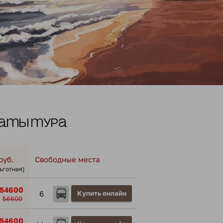
аты тура
руб.
Свободные места
льготная)
54600
6
Купить онлайн
56600
54600