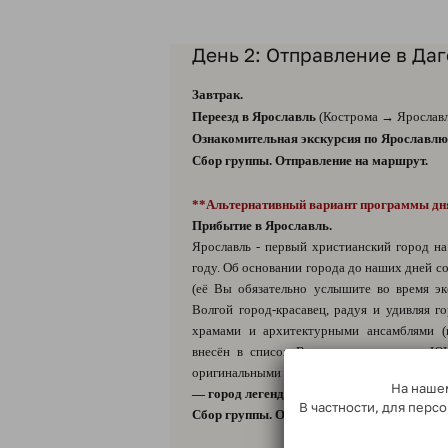
День 2: Отправление в Даг
Завтрак.
Переезд в Ярославль
(Кострома → Ярославль
Ознакомительная экскурсия по Ярославлю
Сбор группы. Отправление на маршрут.
**Альтернативный вариант программы дн
Прибытие в Ярославль.
Ярославль - первый христианский город на
году. Об основании города до наших дней с
(её Вы обязательно услышите во время эк
Волгой город-красавец, радуя и удивляя г
храмами и архитектурными ансамблями (
внесён в список Всемирного наследия Ю
оригинальными новостройками.
Ознакомит
На нашем
— город легенд»*.
В частности, для пер
Сбор группы. Отправление на маршрут.