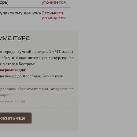
брь)
уточняется
Сулакскому каньону
Стоимость
уточняется
мма тура
о города (умный проездной «МТ-пасс»).
а обед и ознакомительную экскурсию по
 в отеле в Костроме.
рограммы дня:
на поезде до Ярославля. Ночь в пути.
рославль. Ознакомительная экскурсия по
ршрут.
рограммы дня:
мительная экскурсия «Ярославль — город
ение на маршрут.
казать еще