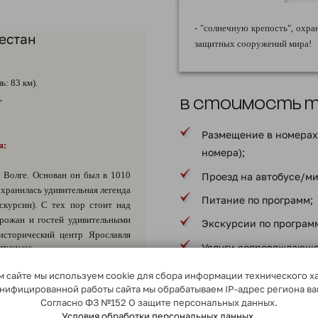
- "солнечную крепость", ох
естан
защитных сооружений мира!
: 83 км).
.
В стоимость ту
Размещение в номерах 
я:
номера);
 Волге. Основан он был в 1010
Проезд на автобусе/ми
охранилась удивительная легенда
Питание по программ;
скурсии). С тех пор стоит над
орожан и гостей удивительными
Экскурсии по програм
исторический центр Ярославля
Услуги сопровождающе
НЕСКО!), уютными скверами и
ельная экскурсия «Ярославль
Страхование ответств
 сайте мы используем cookie для сбора информации технического х
пассажирами;
сонифицированной работы сайта мы обрабатываем IP-адрес региона в
Согласно ФЗ №152 О защите персональных данных.
* в соответствии с програ
Условия обработки персональных данных.