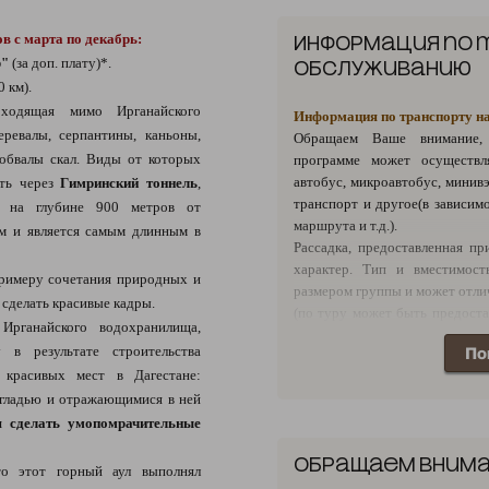
День 4.
Прибытие в Махачкал
«Жемчужный град». Свободное 
в с марта по декабрь:
Информация по
р"
(за доп. плату)*.
обслуживанию
День 5.
Программа экскурс
0 км).
декабрь:
ходящая мимо Ирганайского
Информация по транспорту н
Завтрак / завтрак (ланчбо
еревалы, серпантины, каньоны,
Обращаем Ваше внимание,
Экскурсионная поездка "Гоор: в
обвалы скал. Виды от которых
программе может осуществл
посещение села Гоор и его до
автобус, микроавтобус, минив
ать через
Гимринский тоннель
,
национальной кухни. Возвраще
транспорт и другое(в зависим
День 5.
Программа экскур
 на глубине 900 метров от
маршрута и т.д.).
сентябрь:
 м и является самым длинным в
Рассадка, предоставленная п
Завтрак / завтрак (ланчбо
характер. Тип и вместимост
экскурсионная программа «Га
римеру сочетания природных и
размером группы и может отлич
гнезда аварского волка» (за
 сделать красивые кадры.
(по туру может быть предоста
древних исторических сё
Ирганайского водохранилища,
вместимости).
достопримечательностей, о
 в результате строительства
По
Экскурсионная поездка "Го
красивых мест в Дагестане:
Возвращение в Махачкалу.
 гладью и отражающимися в ней
 сделать умопомрачительные
День 6.
Завтрак. Отправление 
по Сулакскому каньону (за д
Обращаем внима
Осмотр пейзажей каньона с ве
то этот горный аул выполнял