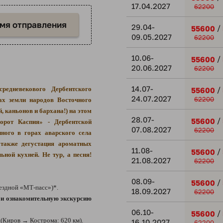
17.04.2027
62200
емя отправления
29.04-
/
55600
09.05.2027
62200
10.06-
/
55600
20.06.2027
62200
14.07-
/
редневекового Дербентского
55600
24.07.2027
62200
ах земли народов Восточного
 каньонов и бархана!) на этом
28.07-
/
55600
орот Каспия» - Дербентской
07.08.2027
62200
ного в горах аварского села
 также дегустация ароматных
11.08-
/
55600
ьной кухней. Не тур, а песня!
21.08.2027
62200
08.09-
/
55600
ездной «МТ-пасс»)*.
18.09.2027
62200
д и ознакомительную экскурсию
06.10-
/
55600
(Киров → Кострома: 620 км).
16.10.2027
62200