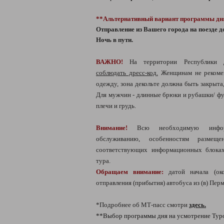
**Альтернативный вариант программы дн
Отправление из Вашего города на поезде д
Ночь в пути.
ВАЖНО!
На территории Республики 
соблюдать дресс-код.
Женщинам не рекоме
одежду, зона декольте должна быть закрыта
Для мужчин - длинные брюки и рубашки/ фу
плечи и грудь.
Внимание!
Всю необходимую информ
обслуживанию, особенностям разме
соответствующих информационных блоках
тура.
Обращаем внимание:
датой начала (око
отправления (прибытия) автобуса из (в) Перм
*Подробнее об МТ-пасс смотри
здесь.
**Выбор программы дня на усмотрение Тур