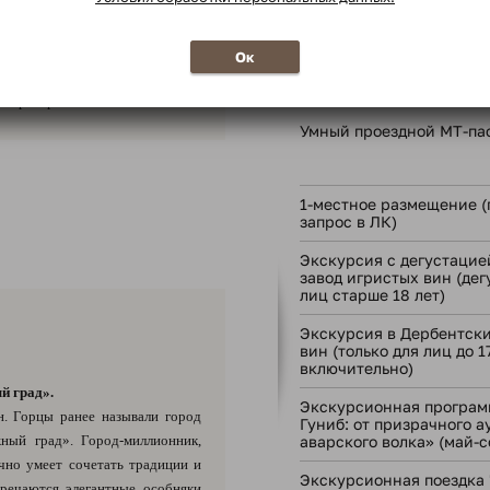
», стартующих из Ярославля в
. После прибытия в Ярославль
В стоимость тура
обусу, следующему по маршруту
Ок
оператора.
Умный проездной МТ-па
1-местное размещение (
запрос в ЛК)
Экскурсия с дегустацие
завод игристых вин (дег
лиц старше 18 лет)
Экскурсия в Дербентски
вин (только для лиц до 1
включительно)
й град».
Экскурсионная программ
н. Горцы ранее называли город
Гуниб: от призрачного а
ный град». Город-миллионник,
аварского волка» (май-с
чно умеет сочетать традиции и
Экскурсионная поездка "
тречаются элегантные особняки