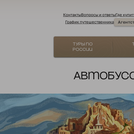
Контакты
Вопросы и ответы
Где купит
График путешественника
Агентс
Туры по
России
Автобусом