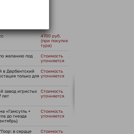
 не входит:
сс
4700 руб.
(при покупке
тура)
по желанию под
Стоимость
уточняется
й в Дербентский
Стоимость
устация только для
уточняется
й завод игристых
Стоимость
7 лет
уточняется
а «Гамсутль +
Стоимость
ула до гнезда
уточняется
ентябрь)
Гоор: в сердце
Стоимость