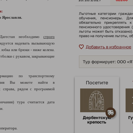
я:
Льготные категории гражда
о Ярославля.
обучения, пенсионеры. Дл
обязательно прикреплять к
пенсионного удостоверения 
льготы может быть отказано
право на получение льготы, о
Дагестан необходимо
строго
ндуется надевать вызывающую
Добавить в избранное
, юбка или брюки - ниже колена.
тболки с рукавом, закрывающие
Тур формирует: ООО «
ацию по транспортному
Посетите
щения Вы можете найти в
 справа, рядом с программой
нчания) тура считается дата
и.
Дербентскую
Гу
крепость
оператора.