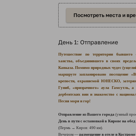
Посмотреть места и вр
День 1: Отправление
Путешествие по территории бывшего с
ханства, объединившего в своих предел
Кавказа. Помимо природных чудес (ущелий,
маршруте запланировано посещение «В
крепости, охраняемой ЮНЕСКО, затерян
Гуниб, «призрачного» аула Гамсутль, а
дербентских вин и знакомство с национал
Песня моря и гор!
Отправление из Вашего города
(умный про
День в пути с остановкой в Кирове на обе
(Пермь → Киров: 490 км).
Вечером —
размещение в отеле в Костроме