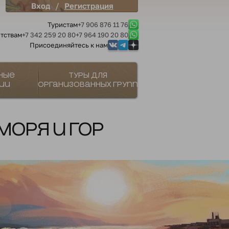
/
Вход
Регистрация
Туристам
+7 906 876 11 76
тствам
+7 342 259 20 80
+7 964 190 20 80
Присоединяйтесь к нам
ные
Туры для
ии
организованных групп
моря и гор