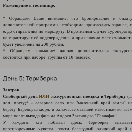
Размещение в гостинице.
* Обращаем Ваше внимание, что бронирование и оплат
дополнительной программы необходимо производить заранее, т
е. до отправления по маршруту. В противном случае Туроперато
не гарантирует её подтверждения, а при наличии мест стоимост
будет увеличена на 200 рублей.
* Обращаем внимание: данная дополнительная экскурси
состоится при наборе группы от 10 человек.
День 5: Териберка
Завтрак.
Свободный день
ИЛИ
экскурсионная поездка в Териберку
(з
доп. плату)* - северное село или "маленький край земли" н
берегу Баренцева моря, в одночасье ставшей известным во всё
мире после выхода фильма Андрея Звягинцева "Левиафан".
У каждого, кто побывал здесь, Териберка вызывае
противоречивые чувства: почти безлюдный одинокий край 