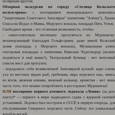
полярным кругом.
Обзорная экскурсия по городу «Столица Кольског
полуострова»
с посещением мемориального комплекс
"Защитникам Советского Заполярья" (памятник "Алёша"), Храм
Спаса-на-Водах и Маяка, Морского вокзала, площади Пять Углов.
Свободное время - это отличная возможность, чтобы:
- самостоятельно неспешно прогуляться по Мурманску
незамерзающий благодаря Гольфстриму даже зимой Кольски
залив (площадь у Морского вокзала), Музыкальная аллея
смотровая площадка у памятника Николаю Чудотворцу (можн
подняться и ещё выше!), Театральный бульвар - вот неполны
список мест для прогулок;
- порадовать себя великолепной Заполярной кухней: каре оленя
уха из местных видов рыб, гребешки, икра морского ежа, чипс
из ягеля, вяленая клюква, вяленый кальмар, креветки - вот лиш
часть того, что можно попробовать в ресторанах Мурманска!
ИЛИ
посещение первого атомного ледокола «Ленин»
(за доп
плату)* — первого в мире надводного судна с ядерной силово
установкой. Ледокол был построен в СССР, в первую очередь, дл
обслуживания Северного морского пути. Сейчас это уникальны
корабль-музей.