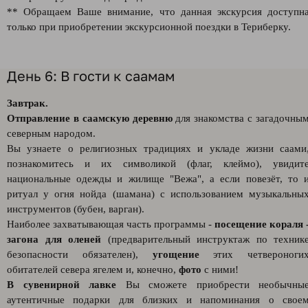
** Обращаем Ваше внимание, что данная экскурсия доступн
только при приобретении экскурсионной поездки в Териберку.
День 6: В гости к саамам
Завтрак.
Отправление в саамскую деревню
для знакомства с загадочны
северным народом.
Вы узнаете о религиозных традициях и укладе жизни саами
познакомитесь и их символикой (флаг, клеймо), увидит
национальные одежды и жилище "Вежа", а если повезёт, то 
ритуал у огня нойда (шамана) с использованием музыкальны
инструментов (бубен, варган).
Наиболее захватывающая часть программы -
посещение кораля 
загона для оленей
(предварительный инструктаж по техник
безопасности обязателен),
угощение
этих четвероноги
обитателей севера ягелем и, конечно,
фото
с ними!
В сувенирной лавке
Вы сможете приобрести необычны
аутентичные подарки для близких и напоминания о свое