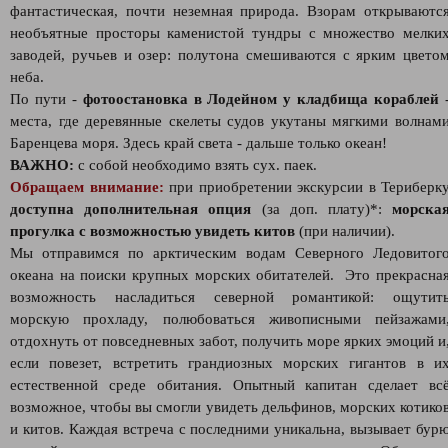
фантастическая, почти неземная природа. Взорам открываютс
необъятные просторы каменистой тундры с множество мелки
заводей, ручьев и озер: полутона смешиваются с ярким цвето
неба.
По пути -
фотоостановка в Лодейном у кладбища кораблей
места, где деревянные скелеты судов укутаны мягкими волнам
Баренцева моря. Здесь край света - дальше только океан!
ВАЖНО:
с собой необходимо взять сух. паек.
Обращаем внимание:
при приобретении экскурсии в Териберк
доступна дополнительная опция
(за доп. плату)*:
морска
прогулка с возможностью увидеть китов
(при наличии).
Мы отправимся по арктическим водам Северного Ледовитог
океана на поиски крупных морских обитателей. Это прекрасна
возможность насладиться северной романтикой: ощутит
морскую прохладу, полюбоваться живописными пейзажами
отдохнуть от повседневных забот, получить море ярких эмоций и
если повезет, встретить грандиозных морских гигантов в и
естественной среде обитания. Опытный капитан сделает вс
возможное, чтобы вы смогли увидеть дельфинов, морских котико
и китов. Каждая встреча с последними уникальна, вызывает бур