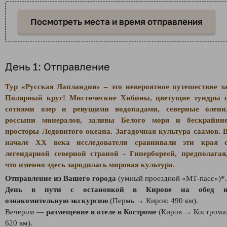
Посмотреть места и время отправления
День 1: Отправление
Тур «Русская Лапландия» – это невероятное путешествие з
Полярный круг! Мистические Хибины, цветущие тундры 
сотнями озер и ревущими водопадами, северные олени
россыпи минералов, заливы Белого моря и бескрайни
просторы Ледовитого океана. Загадочная культура саамов. 
начале XX века исследователи сравнивали эти края 
легендарной северной страной - Гипербореей, предполагая
что именно здесь зародилась мировая культура.
Отправление из Вашего города
(умный проездной «МТ-пасс»)*.
День в пути с остановкой в Кирове на обед 
ознакомительную экскурсию
(Пермь → Киров: 490 км).
Вечером —
размещение в отеле в Костроме
(Киров → Кострома
620 км).