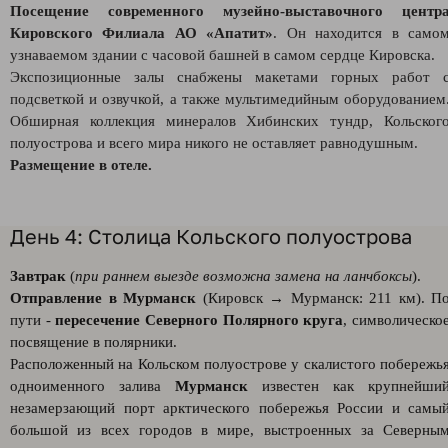
Посещение современного музейно-выставочного центр
Кировского Филиала АО «Апатит»
. Он находится в само
узнаваемом здании с часовой башней в самом сердце Кировска.
Экспозиционные залы снабжены макетами горных работ 
подсветкой и озвучкой, а также мультимедийным оборудованием
Обширная коллекция минералов Хибинских тундр, Кольског
полуострова и всего мира никого не оставляет равнодушным.
Размещение в отеле.
День 4: Столица Кольского полуострова
Завтрак
(
при раннем выезде возможна замена на ланчбоксы
).
Отправление в Мурманск
(Кировск → Мурманск: 211 км). П
пути -
пересечение Северного Полярного круга
, символическо
посвящение в полярники.
Расположенный на Кольском полуострове у скалистого побережь
одноименного залива
Мурманск
известен как крупнейши
незамерзающий порт арктического побережья России и самы
большой из всех городов в мире, выстроенных за Северны