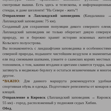
смотровые вышки. Есть здесь и телескопы, и информационны
стенды, и даже шезлонги! "На Севере - жить"!
Отправление в Лапландский заповедник
(Кандалакша 
Лапландский заповедник: 75 км).
Созданный для сохранения популяции дикого северного оленя
Лапландский заповедник не только оберегает дикую северну
природу, но и бережно хранит историю исконных жителе
Кольского полуострова.
Вы познакомитесь с ландшафтами заповедника и особенностям
северной природы, подышите чистейшим воздухом и знамениты
ели под снежными шапками, узнаете о саамских корнях местны
топонимов, о том, какими ягодами и цветами славится тундра, ка
заглянуть в медвежью берлогу и остаться незамеченным и много
другое.
*ВАЖНО
: Для данного маршрута рекомендуется удобна
спортивная обувь и одежда. Подготовьте репелленты от комаров 
клещей.
Отправление в Кировск
(Лапландский заповедник → Кировск
55 км) - город, расположенный у подножия седых Хибин.
Обед.