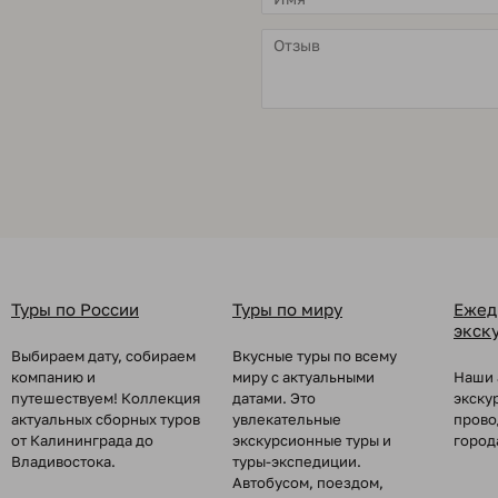
Туры по России
Туры по миру
Ежед
экск
Выбираем дату, собираем
Вкусные туры по всему
компанию и
миру с актуальными
Наши 
путешествуем! Коллекция
датами. Это
экску
актуальных сборных туров
увлекательные
прово
от Калининграда до
экскурсионные туры и
город
Владивостока.
туры-экспедиции.
Автобусом, поездом,