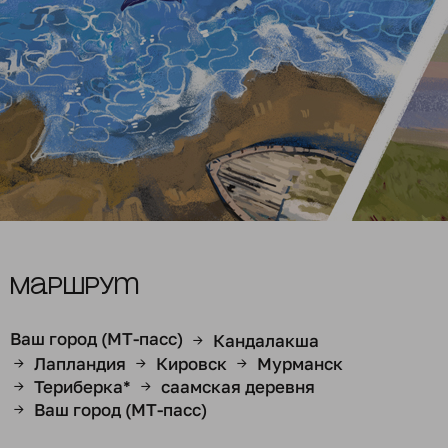
Маршрут
Ваш город (МТ-пасс)
Кандалакша
→
Лапландия
Кировск
Мурманск
→
→
→
Териберка*
саамская деревня
→
→
Ваш город (МТ-пасс)
→