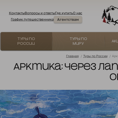
Контакты
Вопросы и ответы
Где купить
О нас
График путешественника
Агентствам
Туры по
Туры по
Ак
России
миру
Главная
/
Туры по России
/
Арк
Арктика: через Л
о