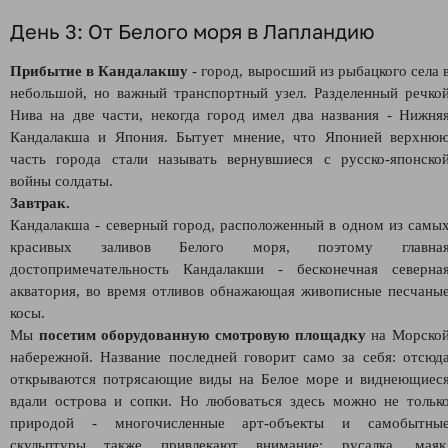
День 3: От Белого моря в Лапландию
Прибытие в Кандалакшу
- город, выросший из рыбацкого села 
небольшой, но важный транспортный узел. Разделенный речко
Нива на две части, некогда город имел два названия - Нижня
Кандалакша и Япония. Бытует мнение, что Японией верхню
часть города стали называть вернувшиеся с русско-японско
войны солдаты.
Завтрак.
Кандалакша - северный город, расположенный в одном из самы
красивых заливов Белого моря, поэтому главна
достопримечательность Кандалакши - бесконечная северна
акватория, во время отливов обнажающая живописные песчаны
косы.
Мы
посетим оборудованную смотровую площадку
на Морско
набережной. Название последней говорит само за себя: отсюд
открываются потрясающие виды на Белое море и виднеющиес
вдали острова и сопки. Но любоваться здесь можно не тольк
природой - многочисленные арт-объекты и самобытны
скульптуры также привлекают внимание: русалка, маяк