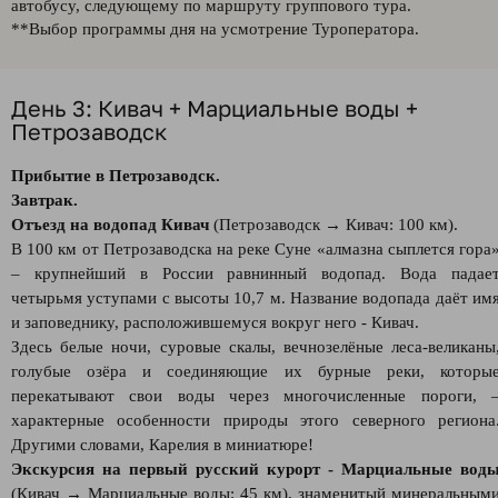
автобусу, следующему по маршруту группового тура.
**Выбор программы дня на усмотрение Туроператора.
День 3: Кивач + Марциальные воды +
Петрозаводск
Прибытие в Петрозаводск.
Завтрак.
Отъезд на водопад Кивач
(Петрозаводск → Кивач: 100 км).
В 100 км от Петрозаводска на реке Суне «алмазна сыплется гора
– крупнейший в России равнинный водопад. Вода падае
четырьмя уступами с высоты 10,7 м. Название водопада даёт им
и заповеднику, расположившемуся вокруг него - Кивач.
Здесь белые ночи, суровые скалы, вечнозелёные леса-великаны
голубые озёра и соединяющие их бурные реки, которы
перекатывают свои воды через многочисленные пороги, 
характерные особенности природы этого северного региона
Другими словами, Карелия в миниатюре!
Экскурсия на первый русский курорт - Марциальные вод
(Кивач → Марциальные воды: 45 км), знаменитый минеральным