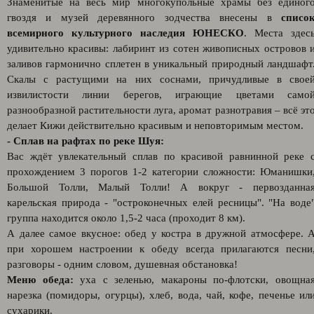
Знаменитые на весь мир многокупольные храмы без единог
гвоздя и музей деревянного зодчества внесены в
списо
всемирного культурного наследия ЮНЕСКО
. Места здес
удивительно красивы: лабиринт из сотен живописных островов 
заливов гармонично сплетен в уникальный природный ландшафт
Скалы с растущими на них соснами, причудливые в свое
извилистости линии берегов, играющие цветами само
разнообразной растительности луга, аромат разнотравия – всё эт
делает Кижи действительно красивым и неповторимым местом.
- Сплав на рафтах по реке Шуя:
Вас ждёт увлекательный сплав по красивой равнинной реке 
прохождением 3 порогов 1-2 категории сложности: Юманишки
Большой Толли, Малый Толли! А вокруг - первозданна
карельская природа - "остроконечных елей ресницы". "На воде
группа находится около 1,5-2 часа (проходит 8 км).
А далее самое вкусное: обед у костра в дружной атмосфере. 
при хорошем настроении к обеду всегда прилагаются песни
разговоры - одним словом, душевная обстановка!
Меню обеда:
уха с зеленью, макароны по-флотски, овощна
нарезка (помидоры, огурцы), хлеб, вода, чай, кофе, печенье ил
сухарики.