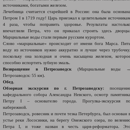
источниками, богатыми железом.
Лечебница считается старейшей в России: она была основан
Петром I в 1719 году! Царь приезжал к целительным источника
4 раза, чтобы поправить здоровье. Результаты настольк
впечатлили Петра, что он приказал строить здесь дворцы
Марциальные воды стали первым русским курортом.
Слово «марциальные» происходит от имени бога Марса. Пит
воду из источников нужно аккуратно и лучше через трубочку
поскольку она холодная и очень насыщена железом, которо
способно испортить зубную эмаль.
Возвращение в Петрозаводск
(Марциальные воды 
Петрозаводск: 55 км).
Обед.
Обзорная экскурсия по г. Петрозаводску:
посещени
кафедрального собора Александра Невского, осмотр памятник
Петру I – основателю города. Прогулка-экскурсия п
набережной.
Петрозаводск, ровесник и почти тезка Петербурга, был основан 
устье реки Лососинки, на берегу Онежского озера, по велени
Петра I, и тоже назван в честь царя-реформатора. Эт