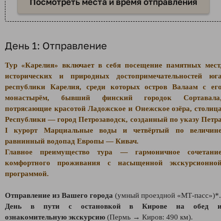
Посмотреть места и время отправления
День 1: Отправление
Тур «Карелия» включает в себя посещение памятных мест
исторических и природных достопримечательностей юг
республики Карелия, среди которых остров Валаам с ег
монастырём, бывший финский городок Сортавала
потрясающие красотой Ладожское и Онежское озёра, столиц
Республики — город Петрозаводск, созданный по указу Петр
I курорт Марциальные воды и четвёртый по величин
равнинный водопад Европы — Кивач.
Главное преимущество тура — гармоничное сочетани
комфортного проживания с насыщенной экскурсионно
программой.
Отправление из Вашего города
(умный проездной «
МТ-пасс
»
)*.
День в пути с остановкой в Кирове на обед 
ознакомительную экскурсию
(Пермь → Киров: 490 км).