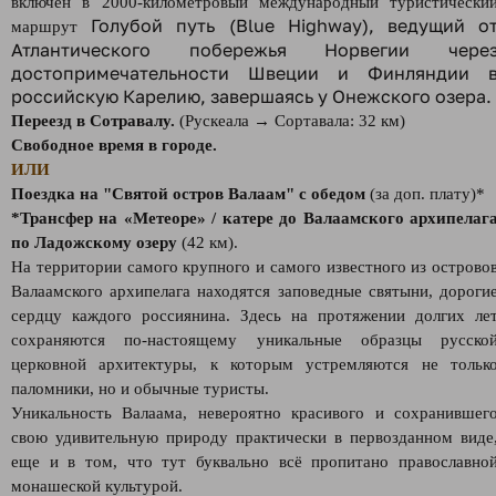
включен в 2000-километровый международный туристически
Голубой путь (
Blue Highway), ведущий о
маршрут
Атлантического побережья Норвегии чере
достопримечательности Швеции и Финляндии 
российскую Карелию, завершаясь у Онежского озера.
Переезд в Сотравалу.
(Рускеала → Сортавала: 32 км)
Свободное время в городе.
ИЛИ
Поездка на "Святой остров Валаам" с обедом
(за доп. плату)*
*Трансфер на «Метеоре» / катере до Валаамского архипелаг
по Ладожскому озеру
(42 км).
На территории самого крупного и самого известного из острово
Валаамского архипелага находятся заповедные святыни, дороги
сердцу каждого россиянина. Здесь на протяжении долгих ле
сохраняются по-настоящему уникальные образцы русско
церковной архитектуры, к которым устремляются не тольк
паломники, но и обычные туристы.
Уникальность Валаама, невероятно красивого и сохранившег
свою удивительную природу практически в первозданном виде
еще и в том, что тут буквально всё пропитано православно
монашеской культурой.