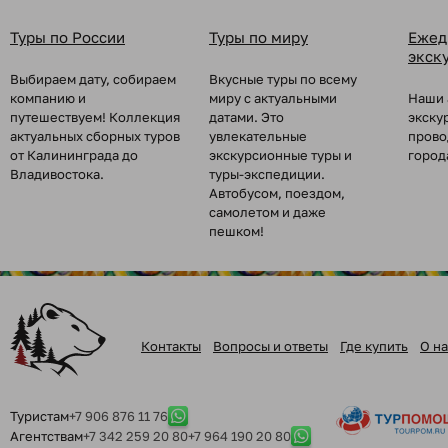
Туры по России
Туры по миру
Ежед
экск
Выбираем дату, собираем
Вкусные туры по всему
компанию и
миру с актуальными
Наши 
путешествуем! Коллекция
датами. Это
экску
актуальных сборных туров
увлекательные
прово
от Калининграда до
экскурсионные туры и
город
Владивостока.
туры-экспедиции.
Автобусом, поездом,
самолетом и даже
пешком!
Контакты
Вопросы и ответы
Где купить
О на
Туристам
+7 906 876 11 76
Агентствам
+7 342 259 20 80
+7 964 190 20 80