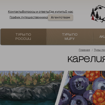
Контакты
Вопросы и ответы
Где купить
О нас
График путешественника
Агентствам
Туры по
Туры по
Ак
России
миру
Главная
/
Туры по
Карелия