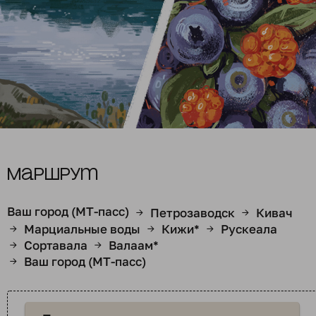
Маршрут
Ваш город (МТ-пасс)
Петрозаводск
Кивач
→
→
Марциальные воды
Кижи*
Рускеала
→
→
→
Сортавала
Валаам*
→
→
Ваш город (МТ-пасс)
→