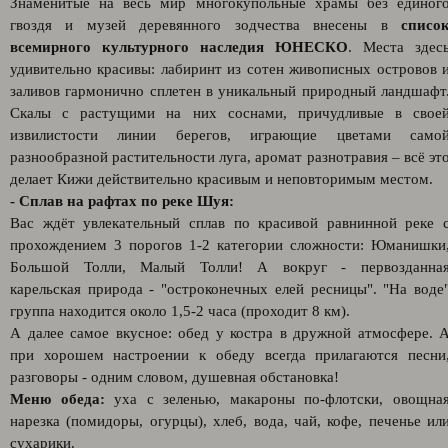
Знаменитые на весь мир многокупольные храмы без единог
гвоздя и музей деревянного зодчества внесены в
списо
всемирного культурного наследия ЮНЕСКО
. Места здес
удивительно красивы: лабиринт из сотен живописных островов 
заливов гармонично сплетен в уникальный природный ландшафт
Скалы с растущими на них соснами, причудливые в свое
извилистости линии берегов, играющие цветами само
разнообразной растительности луга, аромат разнотравия – всё эт
делает Кижи действительно красивым и неповторимым местом.
- Сплав на рафтах по реке Шуя:
Вас ждёт увлекательный сплав по красивой равнинной реке 
прохождением 3 порогов 1-2 категории сложности: Юманишки
Большой Толли, Малый Толли! А вокруг - первозданна
карельская природа - "остроконечных елей ресницы". "На воде
группа находится около 1,5-2 часа (проходит 8 км).
А далее самое вкусное: обед у костра в дружной атмосфере. 
при хорошем настроении к обеду всегда прилагаются песни
разговоры - одним словом, душевная обстановка!
Меню обеда:
уха с зеленью, макароны по-флотски, овощна
нарезка (помидоры, огурцы), хлеб, вода, чай, кофе, печенье ил
сухарики.