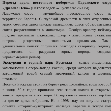
Переезд вдоль восточного побережья Ладожского озер
«Древнее Нево»
(Петрозаводск → Рускеала: 260 км).
Ладожское озеро - крупнейшее пресноводное озеро н
территории Европы. С глубокой древности в этих отдаленны
краях селились христианские праведники. Здесь образовывалис
скиты разраставшиеся в монастыри. Особую красоту пейзаж
придает архипелаг Ладожских шхер - живописные скалисты
острова, разделенные извилистыми проливами. Тако
удивительный пейзаж получился благодаря северному леднику
продвигаясь, он разрушал горные породы, создава
неравномерный рельеф.
Экскурсия в горный парк Рускеала
- самые знамениты
каменоломни Северо-Запада России, среди которых выделяетс
затопленный водой старый мраморный каньон и древни
штольни.
Поселок Рускеала стоит на берегу реки Тохмайоки, воды которо
в конце 30-х годов прошлого века залили шахты и открыты
каньон, превратив его в озеро. Вследствие затопления карьер бы
на долгое время заброшен. Но в 1998 году он получил стату
объекта историко-культурного наследия Карелии и вскоре бы