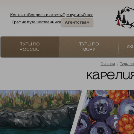
Контакты
Вопросы и ответы
Где купить
О нас
График путешественника
Агентствам
Туры по
Туры по
Ак
России
миру
Главная
/
Туры по
Карелия