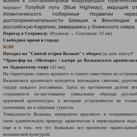
включен в 2000-километровый международный туристически
Голубой путь (
Blue Highway), ведущий о
маршрут
Атлантического побережья Норвегии чере
достопримечательности Швеции и Финляндии 
российскую Карелию, завершаясь у Онежского озера.
Переезд в Сотравалу.
(Рускеала → Сортавала: 32 км)
Свободное время в городе.
ИЛИ
Поездка на "Святой остров Валаам" с обедом
(за доп. плату)*
*Трансфер на «Метеоре» / катере до Валаамского архипелаг
по Ладожскому озеру
(42 км).
На территории самого крупного и самого известного из острово
Валаамского архипелага находятся заповедные святыни, дороги
сердцу каждого россиянина. Здесь на протяжении долгих ле
сохраняются по-настоящему уникальные образцы русско
церковной архитектуры, к которым устремляются не тольк
паломники, но и обычные туристы.
Уникальность Валаама, невероятно красивого и сохранившег
свою удивительную природу практически в первозданном виде
еще и в том, что тут буквально всё пропитано православно
монашеской культурой.