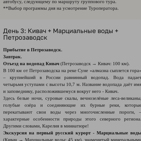
автобусу, следующему по маршруту группового тура.
**Выбор программы дня на усмотрение Туроператора.
День 3: Кивач + Марциальные воды +
Петрозаводск
Прибытие в Петрозаводск.
Завтрак.
Отъезд на водопад Кивач
(Петрозаводск → Кивач: 100 км).
В 100 км от Петрозаводска на реке Суне «алмазна сыплется гора
– крупнейший в России равнинный водопад. Вода падае
четырьмя уступами с высоты 10,7 м. Название водопада даёт им
и заповеднику, расположившемуся вокруг него - Кивач.
Здесь белые ночи, суровые скалы, вечнозелёные леса-великаны
голубые озёра и соединяющие их бурные реки, которы
перекатывают свои воды через многочисленные пороги, 
характерные особенности природы этого северного региона
Другими словами, Карелия в миниатюре!
Экскурсия на первый русский курорт - Марциальные вод
(Кивач → Марциальные воды: 45 км), знаменитый минеральным