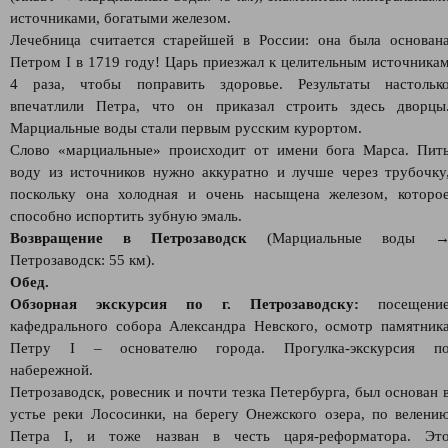
источниками, богатыми железом.
Лечебница считается старейшей в России: она была основан
Петром I в 1719 году! Царь приезжал к целительным источника
4 раза, чтобы поправить здоровье. Результаты настольк
впечатлили Петра, что он приказал строить здесь дворцы
Марциальные воды стали первым русским курортом.
Слово «марциальные» происходит от имени бога Марса. Пит
воду из источников нужно аккуратно и лучше через трубочку
поскольку она холодная и очень насыщена железом, которо
способно испортить зубную эмаль.
Возвращение в Петрозаводск
(Марциальные воды 
Петрозаводск: 55 км).
Обед.
Обзорная экскурсия по г. Петрозаводску:
посещени
кафедрального собора Александра Невского, осмотр памятник
Петру I – основателю города. Прогулка-экскурсия п
набережной.
Петрозаводск, ровесник и почти тезка Петербурга, был основан 
устье реки Лососинки, на берегу Онежского озера, по велени
Петра I, и тоже назван в честь царя-реформатора. Эт