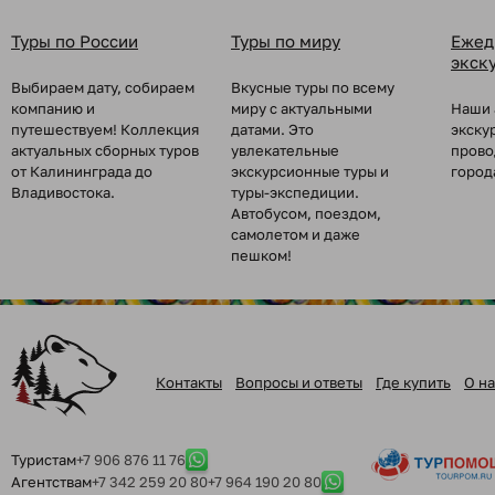
Туры по России
Туры по миру
Ежед
экск
Выбираем дату, собираем
Вкусные туры по всему
компанию и
миру с актуальными
Наши 
путешествуем! Коллекция
датами. Это
экску
актуальных сборных туров
увлекательные
прово
от Калининграда до
экскурсионные туры и
город
Владивостока.
туры-экспедиции.
Автобусом, поездом,
самолетом и даже
пешком!
Контакты
Вопросы и ответы
Где купить
О на
Туристам
+7 906 876 11 76
Агентствам
+7 342 259 20 80
+7 964 190 20 80