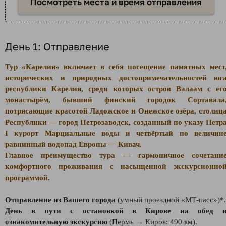
Посмотреть места и время отправления
День 1: Отправление
Тур «Карелия» включает в себя посещение памятных мест
исторических и природных достопримечательностей юг
республики Карелия, среди которых остров Валаам с ег
монастырём, бывший финский городок Сортавала
потрясающие красотой Ладожское и Онежское озёра, столиц
Республики — город Петрозаводск, созданный по указу Петр
I курорт Марциальные воды и четвёртый по величин
равнинный водопад Европы — Кивач.
Главное преимущество тура — гармоничное сочетани
комфортного проживания с насыщенной экскурсионно
программой.
Отправление из Вашего города
(умный проездной «
МТ-пасс
»
)*.
День в пути с остановкой в Кирове на обед 
ознакомительную экскурсию
(Пермь → Киров: 490 км).