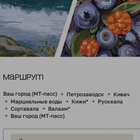
Маршрут
Ваш город (МТ-пасс)
Петрозаводск
Кивач
→
→
Марциальные воды
Кижи*
Рускеала
→
→
→
Сортавала
Валаам*
→
→
Ваш город (МТ-пасс)
→