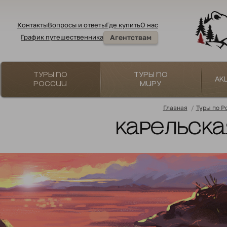
Контакты
Вопросы и ответы
Где купить
О нас
График путешественника
Агентствам
Туры по
Туры по
Ак
России
миру
Главная
/
Туры по Р
Карельска