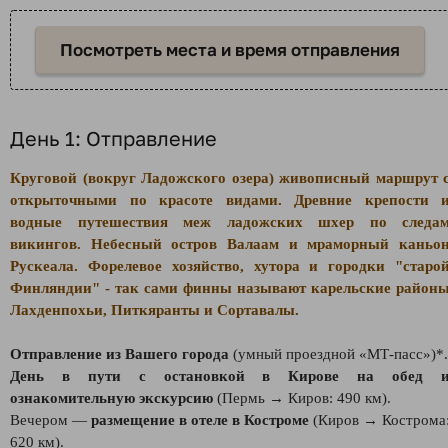
Посмотреть места и время отправления
День 1: Отправление
Круговой (вокруг Ладожского озера) живописный маршрут 
открыточными по красоте видами. Древние крепости 
водные путешествия меж ладожских шхер по следа
викингов. Небесный остров Валаам и мраморный каньо
Рускеала. Форелевое хозяйство, хутора и городки "старо
Финляндии" - так сами финны называют карельские район
Лахденпохьи, Питкяранты и Сортавалы.
Отправление из Вашего города
(умный проездной «МТ-пасс»)*.
День в пути с остановкой в Кирове на обед 
ознакомительную экскурсию
(Пермь → Киров: 490 км).
Вечером —
размещение в отеле в Костроме
(Киров → Кострома
620 км).