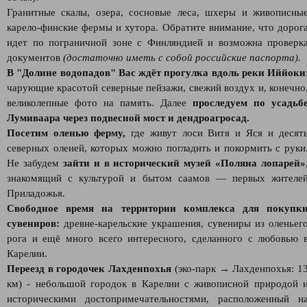
Гранитные скалы, озера, сосновые леса, шхеры и живописны
карело-финские фермы и хутора. Обратите внимание, что дорог
идет по пограничной зоне с Финляндией и возможна проверк
документов
(достаточно иметь с собой российские паспорта).
В "Долине водопадов" Вас ждёт прогулка вдоль реки Иййоки
чарующие красотой северные пейзажи, свежий воздух и, конечно
великолепные фото на память. Далее
проследуем по усадьб
Лумиваара через подвесной мост и дендроагросад.
Посетим оленью ферму,
где живут лоси Витя и Яся и десят
северных оленей, которых можно погладить и покормить с руки
Не забудем
зайти и в исторический музей «Поляна лопарей»
знакомящий с культурой и бытом саамов — первых жителе
Приладожья.
Свободное время на территории комплекса для покупк
сувениров:
древне-карельские украшения, сувениры из оленьег
рога и ещё много всего интересного, сделанного с любовью 
Карелии.
Переезд в городочек Лахденпохья
(эко-парк → Лахденпохья: 1
км) - небольшой городок в Карелии с живописной природой 
историческими достопримечательностями, расположенный н