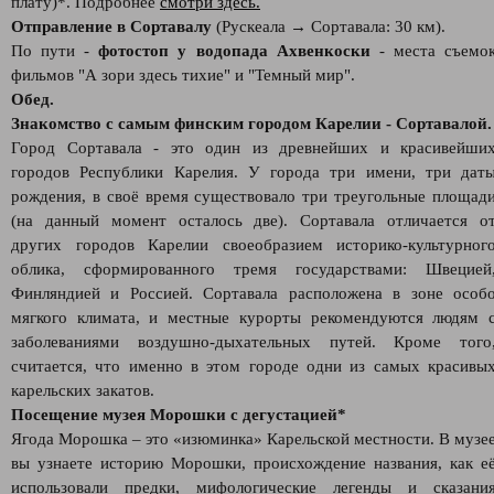
плату)*. Подробнее
смотри здесь.
Отправление в Сортавалу
(Рускеала → Сортавала: 30 км).
По пути -
фотостоп у водопада Ахвенкоски
- места съемо
фильмов "А зори здесь тихие" и "Темный мир".
Обед.
Знакомство с самым финским городом Карелии - Сортавалой.
Город Сортавала - это один из древнейших и красивейши
городов Республики Карелия. У города три имени, три дат
рождения, в своё время существовало три треугольные площад
(на данный момент осталось две). Сортавала отличается о
других городов Карелии своеобразием историко-культурног
облика, сформированного тремя государствами: Швецией
Финляндией и Россией. Сортавала расположена в зоне особ
мягкого климата, и местные курорты рекомендуются людям 
заболеваниями воздушно-дыхательных путей. Кроме того
считается, что именно в этом городе одни из самых красивы
карельских закатов.
Посещение музея Морошки с дегустацией*
Ягода Морошка – это «изюминка» Карельской местности. В музе
вы узнаете историю Морошки, происхождение названия, как е
использовали предки, мифологические легенды и сказани