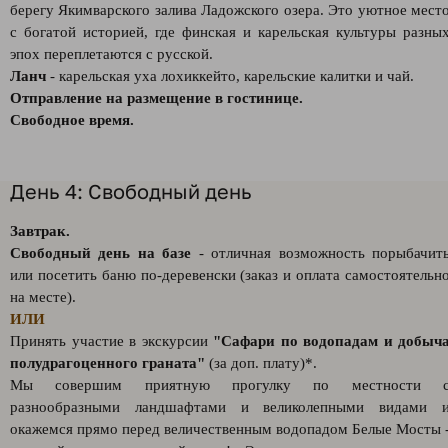
берегу Якимварского залива Ладожского озера. Это уютное мест
с богатой историей, где финская и карельская культуры разны
эпох переплетаются с русской.
Ланч
- карельская уха лохиккейто, карельские калитки и чай.
Отправление на размещение в гостинице.
Свободное время.
День 4: Свободный день
Завтрак.
Свободный день на базе
- отличная возможность порыбачит
или посетить баню по-деревенски (заказ и оплата самостоятельн
на месте).
ИЛИ
Принять участие в экскурсии
"Сафари по водопадам и добыч
полудрагоценного граната"
(за доп. плату)*.
Мы совершим приятную прогулку по местности 
разнообразными ландшафтами и великолепными видами 
окажемся прямо перед величественным водопадом Белые Мосты 