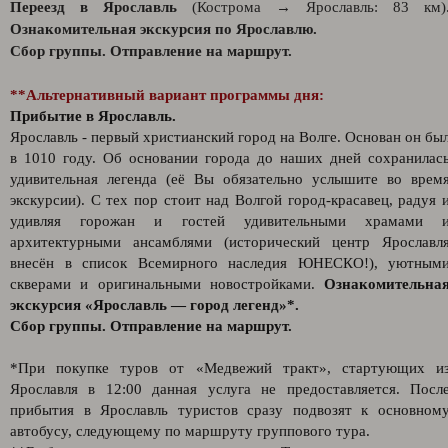
Переезд в Ярославль
(Кострома → Ярославль: 83 км)
Ознакомительная экскурсия по Ярославлю.
Сбор группы. Отправление на маршрут.
**Альтернативный вариант программы дня:
Прибытие в Ярославль.
Ярославль - первый христианский город на Волге. Основан он бы
в 1010 году. Об основании города до наших дней сохранилас
удивительная легенда (её Вы обязательно услышите во врем
экскурсии). С тех пор стоит над Волгой город-красавец, радуя 
удивляя горожан и гостей удивительными храмами 
архитектурными ансамблями (исторический центр Ярославл
внесён в список Всемирного наследия ЮНЕСКО!), уютным
скверами и оригинальными новостройками.
Ознакомительна
экскурсия «Ярославль — город легенд»*.
Сбор группы. Отправление на маршрут.
*При покупке туров от «Медвежий тракт», стартующих и
Ярославля в 12:00 данная услуга не предоставляется. Посл
прибытия в Ярославль туристов сразу подвозят к основном
автобусу, следующему по маршруту группового тура.