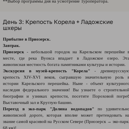
**Выбор программы дня на усмотрение Туроператора.
День 3: Крепость Корела + Ладожские
шхеры
Прибытие в Приозерск.
Завтрак.
Приозерск
- небольшой городок на Карельском перешейке 
месте, где река Вуокса впадает в Ладожское озеро. Эт
живописная местность богата памятниками культуры и истории.
Экскурсия в музей-крепость "Корела"
- древнерусску
крепость XIV-XVI веков, сыгравшую значительную роль 
истории Карельского перешейка. Ныне - объект культурног
наследия федерального значения! Вы узнаете о строительно
биографии и узниках крепости, посетите Пороховой погре
Выставочный зал и Круглую башню.
Переезд в эко-парк "Долина водопадов"
по удивительн
живописной дороге, которая вполне может претендовать н
звание самой красивой на Русском Севере (Приозерск → эко-парк
68 км)!