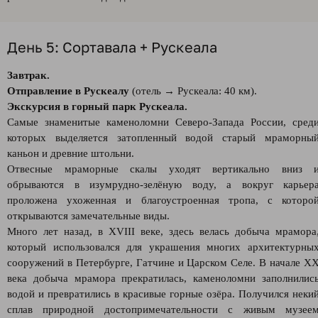
День 5: Сортавала + Рускеала
Завтрак.
Отправление в Рускеалу
(отель → Рускеала: 40 км).
Экскурсия в горный парк Рускеала.
Самые знаменитые каменоломни Северо-Запада России, сред
которых выделяется затопленный водой старый мраморны
каньон и древние штольни.
Отвесные мраморные скалы уходят вертикально вниз 
обрываются в изумрудно-зелёную воду, а вокруг карьер
проложена ухоженная и благоустроенная тропа, с которо
открываются замечательные виды.
Много лет назад, в XVIII веке, здесь велась добыча мрамора
который использовался для украшения многих архитектурны
сооружений в Петербурге, Гатчине и Царском Селе. В начале X
века добыча мрамора прекратилась, каменоломни заполнилис
водой и превратились в красивые горные озёра. Получился неки
сплав природной достопримечательности с живым музее