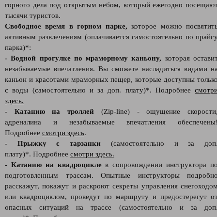
горного дела под открытым небом, который ежегодно посещаю
тысячи туристов.
Свободное время в горном парке,
которое можно посвятит
активным развлечениям (оплачивается самостоятельно по прайс
парка)*:
- Водной прогулке по мраморному каньону,
которая остави
незабываемые впечатления. Вы сможете насладиться видами н
каньон и красотами мраморных пещер, которые доступны тольк
с воды (самостоятельно и за доп. плату)*. Подробнее
смотр
здесь.
- Катанию на троллей
(Zip-line) - ощущение скорости
адреналина и незабываемые впечатления обеспечены
Подробнее
смотри здесь
.
- Прыжку с тарзанки
(самостоятельно и за доп
плату)*. Подробнее
смотри здесь.
- Катанию на квадроцикле
в сопровождении инструктора п
подготовленным трассам. Опытные инструкторы подробн
расскажут, покажут и раскроют секреты управления снегоходо
или квадроциклом, проведут по маршруту и предостерегут о
опасных ситуаций на трассе (самостоятельно и за доп