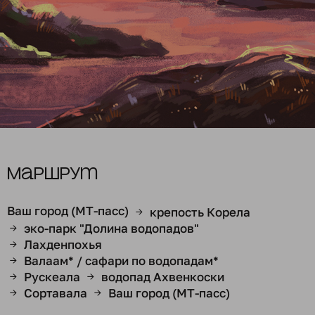
Маршрут
Ваш город (МТ-пасс)
крепость Корела
→
эко-парк "Долина водопадов"
→
Лахденпохья
→
Валаам* / сафари по водопадам*
→
Рускеала
водопад Ахвенкоски
→
→
Сортавала
Ваш город (МТ-пасс)
→
→