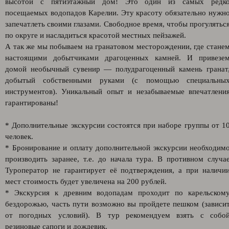
высотой с пятиэтажный дом! Это один из самых редк
посещаемых водопадов Карелии. Эту красоту обязательно нужн
запечатлеть своими глазами. Свободное время, чтобы прогулятьс
по округе и насладиться красотой местных пейзажей.
А так же мы побываем на гранатовом месторождении, где стане
настоящими добытчиками драгоценных камней. И привезе
домой необычный сувенир — полудрагоценный камень гранат
добытый собственными руками (с помощью специальны
инструментов). Уникальный опыт и незабываемые впечатлени
гарантированы!
* Дополнительные экскурсии состоятся при наборе группы от 1
человек.
* Бронирование и оплату дополнительной экскурсии необходим
производить заранее, т.е. до начала тура. В противном случа
Туроператор не гарантирует её подтверждения, а при наличи
мест стоимость будет увеличена на 200 рублей.
* Экскурсия к древним водопадам проходит по карельском
бездорожью, часть пути возможно вы пройдете пешком (зависи
от погодных условий). В тур рекомендуем взять с собо
резиновые сапоги и дождевик.