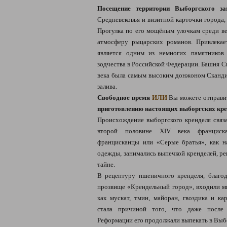
Посещение территории Выборгского за
Средневековья и визитной карточки города, 
Прогулка по его мощёным улочкам среди ве
атмосферу рыцарских романов. Привлекае
является одним из немногих памятников 
зодчества в Российской Федерации. Башня С
века была самым высоким донжоном Сканди
залива.
Свободное время
ИЛИ
Вы можете отправит
приготовлению настоящих выборгских кренд
Происхождение выборгского кренделя связ
второй половине XIV века франциска
францисканцы или «Серые братья», как н
одежды, занимались выпечкой кренделей, ре
тайне.
В рецептуру пшеничного кренделя, благо
прозвище «Крендельный город», входили мн
как мускат, тмин, майоран, гвоздика и ка
стала причиной того, что даже после
Реформации его продолжали выпекать в Выб