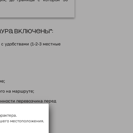
ра включены*:
с удобствами (1-2-3 местные
;
ме;
го на маршруте;
енности перевозчика перед
арактера.
ммой тура
ашего местоположения.