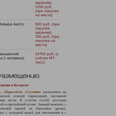
заранее),
1100 руб.
(при покупке
на месте)
Алвара Аалто
500 руб. (при
покупке
заранее),
700 руб. (при
покупке на
месте)
повышенной
14700 руб. (с
а 1 человека)
учётом МТ-
пасс)
 размещению:
ещение в Костроме:
ь «Парк-отель «Сусанин»
расположен на
писной зеленой территорией, окутанной
ным лесом. К услугам гостей: ресторан
ой и европейской кухни, банный комплекс с
сической парной на березовых дровах,
лью с холодной водой для омоложения и с