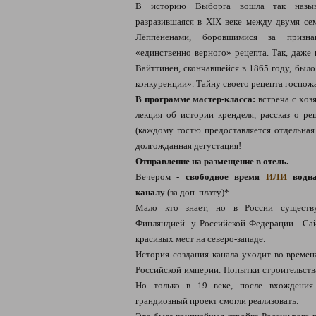
В историю Выборга вошла так называ
разразившаяся в XIX веке между двумя се
Лёппёненами, боровшимися за призна
«единственно верного» рецепта. Так, даже
Вайттинен, скончавшейся в 1865 году, было
конкуренции». Тайну своего рецепта госпожа
В программе мастер-класса:
встреча с хоз
лекция об истории кренделя, рассказ о ре
(каждому гостю предоставляется отдельная 
долгожданная дегустация!
Отправление на размещение в отель.
Вечером -
свободное время
ИЛИ
водна
каналу
(за доп. плату)*.
Мало кто знает, но в России существу
Финляндией у Российской Федерации - Сай
красивых мест на северо-западе.
История создания канала уходит во време
Российской империи. Попытки строительства
Но только в 19 веке, после вхождения
грандиозный проект смогли реализовать.