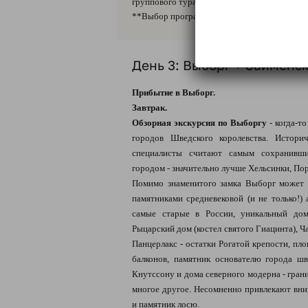
группового тура.
**Выбор программы дня на усмотрение Тур
День 3: Выборг + Сайменс
Прибытие в Выборг.
Завтрак.
Обзорная экскурсия по Выборгу
- когда-т
городов Шведского королевства. Истори
специалисты считают самым сохранивши
городом - значительно лучше Хельсинки, Пор
Помимо знаменитого замка Выборг может 
памятниками средневековой (и не только!) 
самые старые в России, уникальный дом
Рыцарский дом (костел святого Гиацинта), Ч
Панцерлакс - остатки Рогатой крепости, пл
балконов, памятник основателю города ш
Кнутссону и дома северного модерна - гран
многое другое. Несомненно привлекают вни
и памятник лосю.