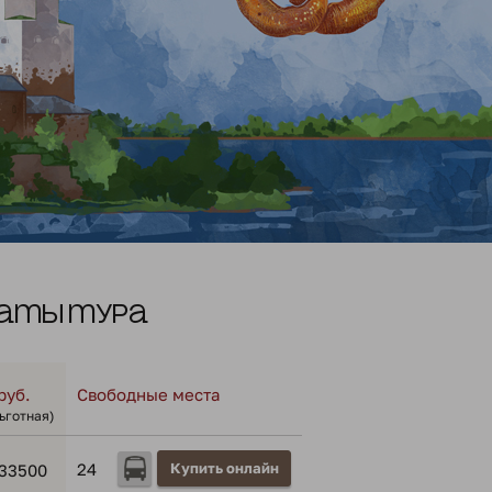
аты тура
руб.
Свободные места
льготная)
24
Купить онлайн
33500