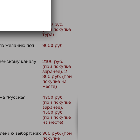
 не входит:
сс
4700 руб.
(при покупке
тура)
по желанию под
9000 руб.
менскому каналу
2100 руб.
(при покупке
заранее), 2
300 руб. (при
покупке на
месте)
ма "Русская
4300 руб.
(при покупке
заранее),
4500 руб.
(при покупке
на месте)
влению выборгских
900 руб. (при
покупке