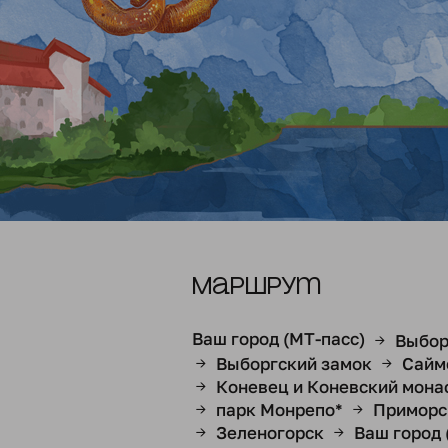
Маршрут
Ваш город (МТ-пасс)
Выбор
→
Выборгский замок
Сайм
→
→
Коневец и Коневский мона
→
парк Монрепо*
Приморс
→
→
Зеленогорск
Ваш город 
→
→