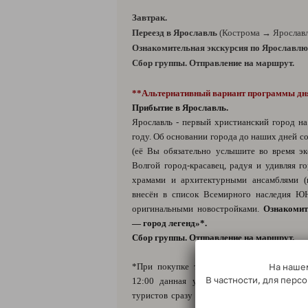
Завтрак.
Переезд в Ярославль
(Кострома → Ярославль
Ознакомительная экскурсия по Ярославлю
Сбор группы. Отправление на маршрут.
**Альтернативный вариант программы дн
Прибытие в Ярославль.
Ярославль - первый христианский город на
году. Об основании города до наших дней с
(её Вы обязательно услышите во время эк
Волгой город-красавец, радуя и удивляя г
храмами и архитектурными ансамблями (
внесён в список Всемирного наследия Ю
оригинальными новостройками.
Ознакомит
— город легенд»*.
Сбор группы. Отправление на маршрут.
*При покупке туров от «Медвежий тракт
На нашем
В частности, для пер
12:00 данная услуга не предоставляется
туристов сразу подвозят к основному авт