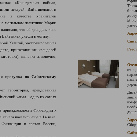
горя
емая «Крендельная война»,
Такж
мьями пекарей: Вайттиненами и
биль
досту
ние в качестве хранителей
В но
 на могильном памятнике Марии
узел 
 написано, что её крендель «вне
Адре
 Вайттинен унесла в могилу.
Сайт
яйкой Хельгой, костюмированная
Реес
цепте, приготовление кренделей
заготовка), выпечка и, конечно,
Отел
от ц
парк
я прогулка по Сайменскому
памя
укреп
ет территория, арендованная
Диза
менский канал - одно из самых
лако
комф
необх
на принадлежности Финляндии к
душем
 канала начались ещё в 14 веке.
Адре
 Финляндии в состав России,
Сборн
Сайт