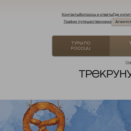
Контакты
Вопросы и ответы
Где купит
График путешественника
Агентс
Туры по
России
Гл
Трекруну