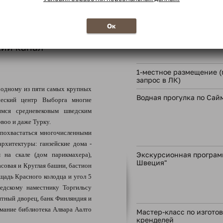
В стоимость тура
оператора.
Ок
Умный проездной МТ-па
кий канал*
1-местное размещение (
запрос в ЛК)
о одному из пяти самых крупных
Водная прогулка по Сай
ческий центр Выборга многие
мся средневековым шведским
воо и даже Турку.
похвастаться многочисленными
архитектуры: ганзейские дома -
Экскурсионная програм
 на скале (дом парикмахера),
Швеция"
асовая и Круглая башни, бастион
ощадь Красного колодца и угол 5
ведскому наместнику Торгильсу
итный дворец, банк Финляндия и
мание библиотека Алвара Аалто
Мастер-класс по изгото
кренделей