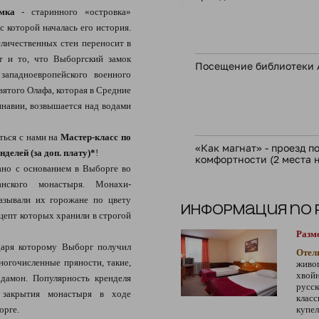
мка
- старинного «островка»
с которой началась его история.
личественных стен переносит в
т и то, что Выборгский замок
Посещение библиотеки 
западноевропейского военного
вятого Олафа, которая в Средние
навии, возвышается над водами
ься с нами на
Мастер-класс по
«Как магнат» - проезд 
елей (за доп. плату)*
!
комфортности (2 места н
ано с основанием в Выборге во
нского монастыря. Монахи-
азывали их горожане по цвету
Информация по
цепт которых хранили в строгой
Разм
даря которому Выборг получил
Отел
огочисленные пряности, такие,
живо
хвой
рдамон. Популярность кренделя
русск
 закрытия монастыря в ходе
клас
орге.
купе