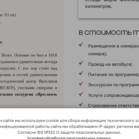
километров.
: 83 км).
.
В стоимость ту
я:
Размещение в номерах 
номера);
 Волге. Основан он был в 1010
охранилась удивительная легенда
Проезд на автобусе;
скурсии). С тех пор стоит над
Питание по программе
орожан и гостей удивительными
исторический центр Ярославля
Экскурсии по програм
НЕСКО!), уютными скверами и
ельная экскурсия «Ярославль
Услуги сопровождающе
Страхование ответств
пассажирами;
», стартующих из Ярославля в
 сайте мы используем cookie для сбора информации технического х
* в соответствии с програ
сонифицированной работы сайта мы обрабатываем IP-адрес региона в
. После прибытия в Ярославль
Согласно ФЗ №152 О защите персональных данных.
обусу, следующему по маршруту
Условия обработки персональных данных.