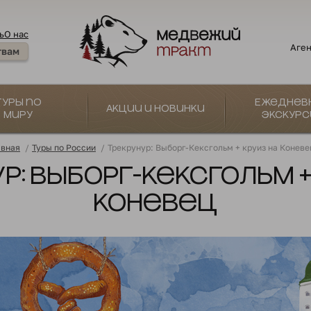
ь
О нас
Аген
твам
Туры по
Ежеднев
Акции и новинки
миру
экскурс
авная
/
Туры по России
/
Трекрунур: Выборг-Кексгольм + круиз на Коневе
р: Выборг-Кексгольм +
Коневец