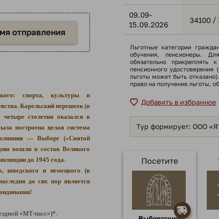
09.09-
/
34100
15.09.2026
емя отправления
Льготные категории гражда
обучения, пенсионеры. Дл
обязательно прикреплять к
пенсионного удостоверения 
льготы может быть отказано
право на получение льготы, о
ого: спорта, культуры и
Добавить в избранное
вства. Карельский перешеек (в
 четыре столетия оказался в
Тур формирует: ООО «
была построена целая система
 влияния — Выборг («Святой
ории вошли в состав Великого
нляндии до 1945 года.
Посетите
о, шведского и немецкого (в
аследия до сих пор является
кандинавия!
ездной «МТ-пасс»)*.
Выборгский