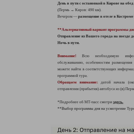
День в пути с остановкой в Кирове на обе
(Пермь → Киров: 490 км).
Вечером —
размещение в отеле в Костроме
**Альтернативный вариант программы дн
Отправление из Вашего города на поезде д
Ночь в пути.
Внимание!
Всю необходимую информ
обслуживанию, особенностям размещения
можете найти в соответствующих информац
программой тура.
Обращаем внимание:
датой начала (ок
отправления (прибытия) автобуса из (в) Перм
*Подробнее об МТ-пасс смотри
здесь.
**Выбор программы дня на усмотрение Тур
День 2: Отправление на м