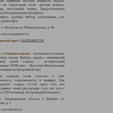
чим травяным настоем, комнатой отдыха.
е на территории отеля: детская комната,
ярд, настольный теннис. Предоставляется
п к беспроводному интернету.
мерах: удобная мебель, холодильник, сан.
с душем, фен.
с:
г. Кострома ул. Магистральная, д. 40
:
www.susaninhotel.ru
тровый адрес:
С442024005750
ь «Северная корона»
- расположен недалеко
ентра города Выборг, рядом с живописной
овой зоной отдыха – историческим
тником XVIII века – Восточно-Выборгскими
лениями на Батарейной горе.
йн номеров отеля сочетает в себе
ничность, современность и комфорт. Для
ортного отдыха гостей здесь есть все
одимое: шкаф для одежды, стол, сан. узел с
, LED телевизор, беспроводной интернет.
с:
Ленинградская область, г. Выборг, ул.
ая, д. 2
:
www.skhotel.ru