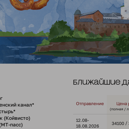
Ближайшие д
г
Отправление
Цена 
енский канал*
(полная / 
стырь*
к (Койвисто)
12.08-
/
34100
(МТ-пасс)
18.08.2026