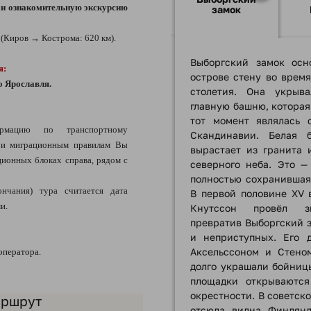
д и ознакомительную экскурсию
замок
(Киров → Кострома: 620 км).
Выборгский замок осн
я:
острове стену во время
о Ярославля.
столетия. Она укрыв
главную башню, которая
тот момент являлась 
ацию по транспортному
Скандинавии. Белая 
 и миграционным правилам Вы
вырастает из гранита 
ионных блоках справа, рядом с
северного неба. Это —
полностью сохранившаяс
ончания) тура считается дата
В первой половине XV 
и.
Кнутссон провёл зн
превратив Выборгский з
и неприступных. Его 
Аксельссоном и Стено
оператора.
долго украшали бойниц
площадки открываютс
окрестности. В советск
аршрут
отсюда видна Финлянд