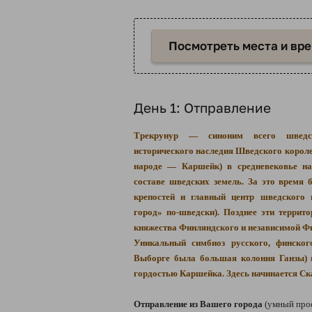
Посмотреть места и вр
День 1: Отправление
Трекрунур — синоним всего шведск
исторического наследия Шведского короле
народе — Каршейк) в средневековье на
составе шведских земель. За это время 
крепостей и главный центр шведского
город» по-шведски). Позднее эти террит
княжества Финляндского и независимой Фи
Уникальный симбиоз русского, финског
Выборге была большая колония Ганзы) н
гордостью Каршейка. Здесь начинается С
Отправление из Вашего города
(умный про