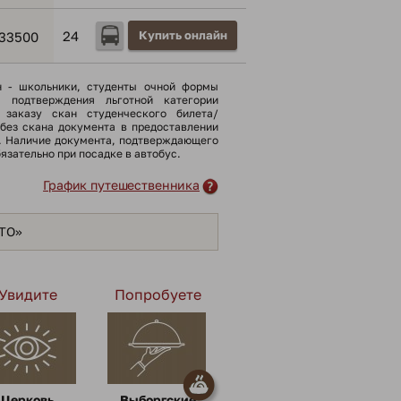
24
Купить онлайн
33500
н - школьники, cтуденты очной формы
я подтверждения льготной категории
 заказу скан студенческого билета/
(без скана документа в предоставлении
). Наличие документа, подтверждающего
бязательно при посадке в автобус.
График путешественника
ЯТО»
Увидите
Попробуете
Церковь
Выборгские