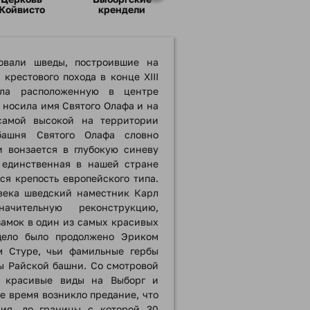
Койвисто
крендели
овали шведы, построившие на
 крестового похода в конце XIII
ала расположенную в центре
 носила имя Святого Олафа и на
самой высокой на территории
башня Святого Олафа словно
и вонзается в глубокую синеву
 единственная в нашей стране
я крепость европейского типа.
века шведский наместник Карл
ачительную реконструкцию,
амок в один из самых красивых
дело было продолжено Эриком
м Стуре, чьи фамильные гербы
ы Райской башни. Со смотровой
я красивые виды на Выборг и
ое время возникло предание, что
ия, до границы с которой 30