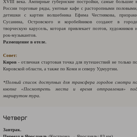
XVIII века. Ампирные губернские постройки, самые большие 
России торговые ряды, уютные кафе с расторопными половыми
детишки с картин волшебника Ефима Честнякова, призрак
Сусанина, Островского и коробейников создают в город
творческую карусель, которая привлекает поэтов, художников 
рок-музыкантов.
Размещение в отеле.
Совет:
Киров
- отличная стартовая точка для путешествий не только п
Кировской области, а также по Коми и северу Удмуртии.
*Полный список доступных для трансфера городов смотри п
кнопке «Посмотреть места и время отправления» по
маршрутом тура.
Четверг
Завтрак.
Переезд в Ярославль
(Кострома → Ярославль: 83 км).