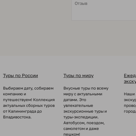
Туры по России
Туры по миру
Ежед
экск
Выбираем дату, собираем
Вкусные туры по всему
компанию и
миру с актуальными
Наши 
путешествуем! Коллекция
датами. Это
экску
актуальных сборных туров
увлекательные
прово
от Калининграда до
экскурсионные туры и
город
Владивостока.
туры-экспедиции.
Автобусом, поездом,
самолетом и даже
пешком!