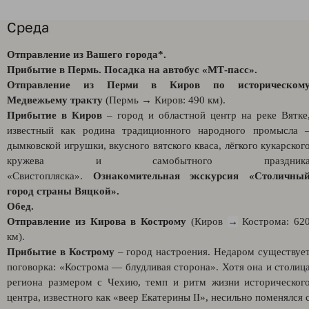
Среда
Отправление из Вашего города*.
Прибытие в Пермь. Посадка на автобус «МТ-пасс».
Отправление из Перми в Киров по историческом
Медвежьему тракту
(Пермь
→
Киров: 490 км).
Прибытие в Киров
– город и областной центр на реке Вятке
известный как родина традиционного народного промысла 
дымковской игрушки, вкусного вятского кваса, лёгкого кукарског
кружева и самобытного праздник
«Свистопляска».
Ознакомительная экскурсия «Столичны
город страны Вяцкой».
Обед.
Отправление из Кирова в Кострому
(Киров
→
Кострома: 62
км).
Прибытие в Кострому
– город настроения. Недаром существуе
поговорка: «Кострома — блудливая сторона». Хотя она и столиц
региона размером с Чехию, темп и ритм жизни историческог
центра, известного как «веер Екатерины II», несильно поменялся 