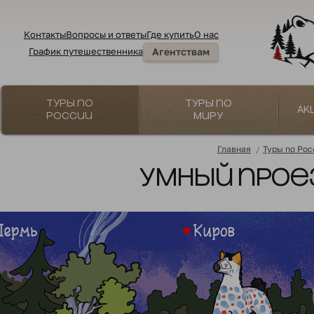
Контакты
Вопросы и ответы
Где купить
О нас
График путешественника
Агентствам
Туры по
Туры по
Ак
России
миру
Главная
/
Туры по Рос
Умный прое