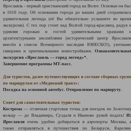
Ярославль - первый христианский город на Волге. Основан он бы
в 1010 году. Об основании города до наших дней сохранилас
удивительная легенда (её Вы обязательно услышите во врем
экскурсии). С тех пор стоит над Волгой город-красавец, радуя 
удивляя горожан и гостей удивительными храмами 
архитектурными ансамблями (исторический центр Ярославл
внесён в список Всемирного наследия ЮНЕСКО!), уютным
скверами и оригинальными новостройками.
Ознакомительна
экскурсия «Ярославль — город легенд»*.
Завершение программы МТ-пасс.
Для туристов, далее путешествующих в составе сборных груп
по маршрутам от «Медвежий тракт»:
Посадка на основной автобус. Отправление по маршруту.
Совет для самостоятельных туристов:
Кострома
— отличная стартовая точка для поездок по Золотом
кольцу — до Владимира, Суздаля и Иваново рукой подать!
И
Ярославля
очень удобно добираться в аэропорты Москвы, 
также отправляться в путешествия по Беларуси, Карелии