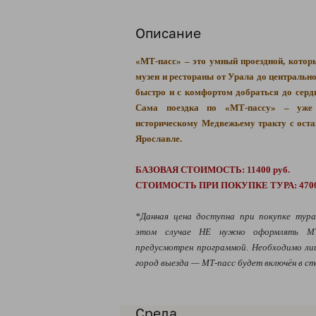
Описание
«МТ-пасс» – это умный проездной, котор
музеи и рестораны от Урала до центральн
быстро и с комфортом добраться до серд
Сама поездка по «
МТ-пассу
»
– уже н
историческому Медвежьему тракту с оста
Ярославле.
БАЗОВАЯ СТОИМОСТЬ: 11400 руб.
СТОИМОСТЬ ПРИ ПОКУПКЕ ТУРА: 4700 
*Данная цена доступна при покупке тур
этом случае НЕ нужно оформлять М
предусмотрен программой. Необходимо л
город выезда — МТ-пасс будет включён в с
Среда