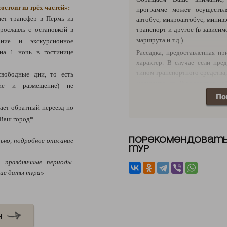
стоит из трёх частей»:
программе может осуществл
ет трансфер в Пермь из
автобус, микроавтобус, минив
рославль с остановкой в
транспорт и другое (в зависим
маршрута и т.д.).
ание и экскурсионное
 на 1 ночь в гостинице
Рассадка, предоставленная п
характер. В случае если пред
типом транспортного средства,
вободные дни, то есть
маршруте, то Туроператор за
ие и размещение) не
личной переписке по заказ
По
подтверждает или не подтверж
ает обратный переезд по
на изменения.
 Ваш город*.
Порекомендоват
ьно, подробное описание
тур
 праздничные периоды.
шие даты тура»
н