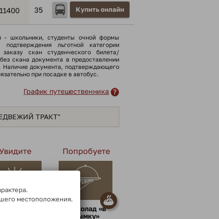
35
Купить онлайн
11400
н - школьники, cтуденты очной формы
я подтверждения льготной категории
 заказу скан студенческого билета/
(без скана документа в предоставлении
). Наличие документа, подтверждающего
бязательно при посадке в автобус.
График путешественника
МЕДВЕЖИЙ ТРАКТ"
Увидите
Попробуете
арактера.
ашего местоположения.
«Колыбель
Шоколад «в
династии
дымку»