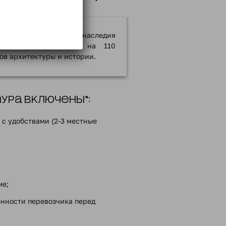
омановых»
емирного культурного наследия
й центр Ярославля: на 110
ков архитектуры и истории.
ра включены*:
с удобствами (2-3 местные
;
ме;
енности перевозчика перед