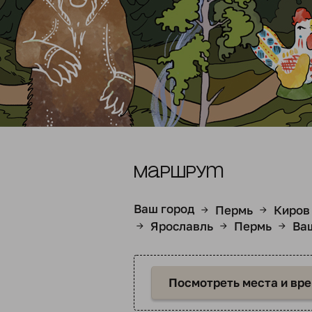
Маршрут
Ваш город
Пермь
Киров
→
→
Ярославль
Пермь
Ва
→
→
→
Посмотреть места и вр