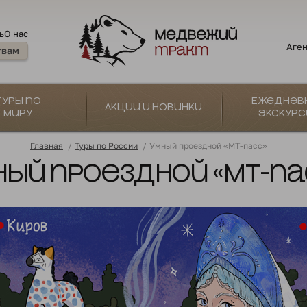
ь
О нас
Аген
твам
Туры по
Ежеднев
Акции и новинки
миру
экскурс
Главная
/
Туры по России
/
Умный проездной «МТ-пасс»
ный проездной «МТ-па