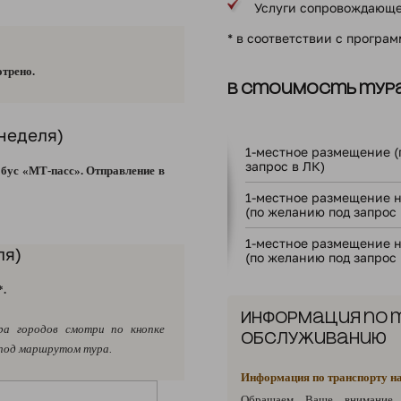
Услуги сопровождающе
* в соответствии с програ
трено.
В стоимость тура
неделя)
1-местное размещение (
запрос в ЛК)
обус
«
МТ-пасс». Отправление в
1-местное размещение н
(по желанию под запрос 
1-местное размещение н
ля)
(по желанию под запрос 
*.
Информация по
ра городов смотри по кнопке
обслуживанию
 под маршрутом тура.
Информация по транспорту н
Обращаем Ваше внимание,