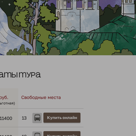
аты тура
руб.
Свободные места
льготная)
13
Купить онлайн
11400