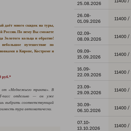
/
11400
25.08.2026
26.08-
/
11400
01.09.2026
ый даёт много скидок на туры,
ой России. По нему Вы сможете
02.09-
/
11400
ца Золотого кольца и обратно!
08.09.2026
ебольшое путешествие по
09.09-
новками в Кирове, Костроме и
/
11400
15.09.2026
16.09-
/
11400
22.09.2026
руб.*
23.09-
/
11400
а от «Медвежьего тракта». В
29.09.2026
Т-пасс отдельно — он уже
ишь выбрать соответствующий
30.09-
/
11400
тоимость тура автоматически.
06.10.2026
07.10-
/
11400
13.10.2026