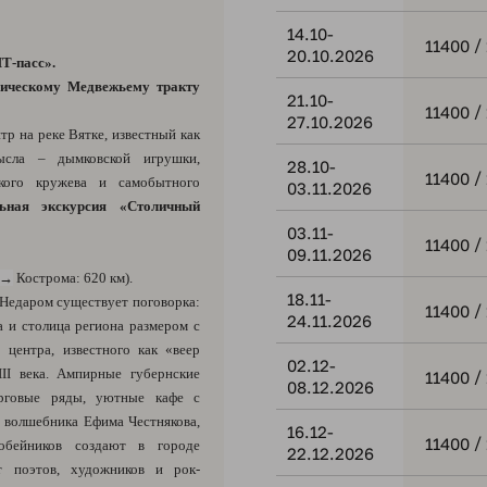
14.10-
/
11400
20.10.2026
Т-пасс».
рическому Медвежьему тракту
21.10-
/
11400
27.10.2026
тр на реке Вятке, известный как
ысла – дымковской игрушки,
28.10-
/
11400
рского кружева и самобытного
03.11.2026
льная экскурсия «Столичный
03.11-
/
11400
09.11.2026
→
Кострома: 620 км).
18.11-
 Недаром существует поговорка:
/
11400
24.11.2026
 и столица региона размером с
 центра, известного как «веер
02.12-
III века. Ампирные губернские
/
11400
08.12.2026
рговые ряды, уютные кафе с
 волшебника Ефима Честнякова,
16.12-
/
11400
обейников создают в городе
22.12.2026
ет поэтов, художников и рок-