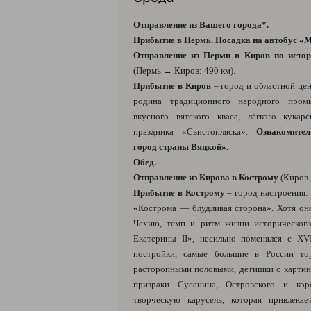
Отправление из Вашего города*.
Прибытие в Пермь. Посадка на автобус «М
Отправление из Перми в Киров по исто
(Пермь
→
Киров: 490 км).
Прибытие в Киров
– город и областной цен
родина традиционного народного пром
вкусного вятского кваса, лёгкого кука
праздника «Свистопляска».
Ознакомите
город страны Вяцкой».
Обед.
Отправление из Кирова в Кострому
(Киров
Прибытие в Кострому
– город настроения.
«Кострома — блудливая сторона». Хотя она
Чехию, темп и ритм жизни исторического
Екатерины II», несильно поменялся с XV
постройки, самые большие в России то
расторопными половыми, детишки с картин
призраки Сусанина, Островского и кор
творческую карусель, которая привлека