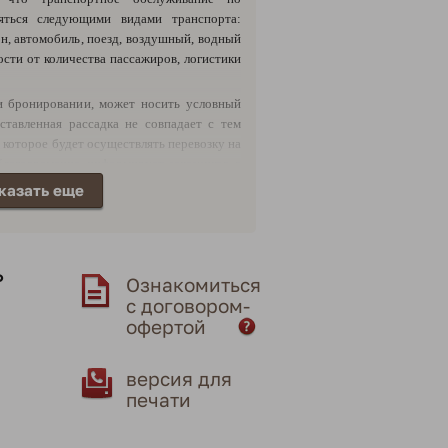
яться следующими видами транспорта:
эн, автомобиль, поезд, воздушный, водный
ости от количества пассажиров, логистики
ри бронировании, может носить условный
ставленная рассадка не совпадает с тем
 которое будет осуществлять перевозку на
благовременно информирует заказчиков в
ам о замене. Заказчик в свою очередь
казать еще
дает в ответном сообщении свое согласие
ь
Ознакомиться
с договором-
офертой
версия для
печати