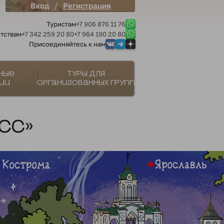
/
Вход
Регистрация
Туристам
+7 906 876 11 76
тствам
+7 342 259 20 80
+7 964 190 20 80
Присоединяйтесь к нам
ные
Туры для
ии
организованных групп
сс»