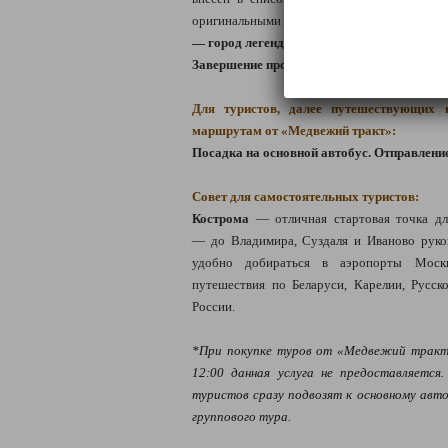
оригинальными новостройками.
Ознакомит
— город легенд»*.
Завершение программы МТ-пасс.
Для туристов, далее путешествующих 
маршрутам от «Медвежий тракт»:
Посадка на основной автобус. Отправлени
Совет для самостоятельных туристов:
Кострома
— отличная стартовая точка дл
— до Владимира, Суздаля и Иваново руко
удобно добираться в аэропорты Моск
путешествия по Беларуси, Карелии, Русс
России.
*При покупке туров от «Медвежий тракт
12:00 данная услуга не предоставляется
туристов сразу подвозят к основному авт
группового тура.