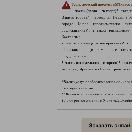
Туристический продукт «МТ-пасс со
1 часть (среда - четверг)*
включа
Вашего города*, переезд из Перми в Я
городе Киров (предусмотрено пит
обслуживание)*, а также размещение
Костромы;
2 часть (пятница - воскресенье)*
- с
обслуживание (в том числе питан
предусмотрено;
3 часть (понедельник - вторник)*
включ
маршруту Ярославль - Пермь, трансфер в
*Часть услуг предоставляется опционал
см. в программе выше.
**Возможно смещение дней выезда в
Точное расписание см. в блоке «Ближай
Заказать онлай