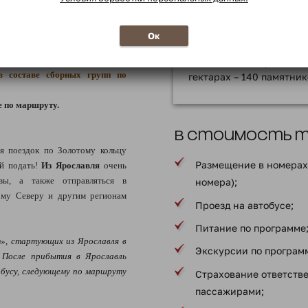
Ярославля
Р
ельная экскурсия «Ярославль
Ок
Внесённый в список Вс
ЮНЕСКО исторически
в составе сборных групп по
гектарах – 140 памятни
е по маршруту.
В стоимость ту
я поездок по Золотому кольцу
Размещение в номерах 
й подать!
Из Ярославля
очень
вы, а также отправляться в
номера);
кому Северу и другим регионам
Проезд на автобусе;
Питание по программе
», стартующих из Ярославля в
Экскурсии по програм
. После прибытия в Ярославль
обусу, следующему по маршруту
Страхование ответств
пассажирами;