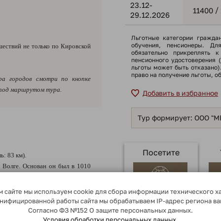
23.12-
/
11400
29.12.2026
Льготные категории гражда
обучения, пенсионеры. Дл
шествий не только по Кировской
обязательно прикреплять к
пенсионного удостоверения 
льготы может быть отказано
право на получение льготы, о
ра городов смотри по кнопке
 под маршрутом тура.
Добавить в избранное
Тур формирует: ООО "
Посетите
: 83 км).
 Волге. Основан он был в 1010
охранилась удивительная легенда
скурсии). С тех пор стоит над
 сайте мы используем cookie для сбора информации технического х
орожан и гостей удивительными
сонифицированной работы сайта мы обрабатываем IP-адрес региона в
исторический центр Ярославля
Согласно ФЗ №152 О защите персональных данных.
Исторический
центр
Условия обработки персональных данных.
НЕСКО!), уютными скверами и