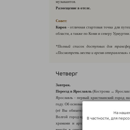
музыкантов.
Размещение в отеле.
Совет:
Киров
- отличная стартовая точка для путе
области, а также по Коми и северу Удмуртии.
*Полный список доступных для трансфе
«Посмотреть места и время отправления»
Четверг
Завтрак.
Переезд в Ярославль
(Кострома → Ярославль
Ярославль - первый христианский город на
году. Об основании города до наших дней с
(её Вы обязательно услышите во время эк
На нашем
Волгой город-красавец, радуя и удивляя г
В частности, для пер
храмами и архитектурными ансамблями (
внесён в список Всемирного наследия Ю