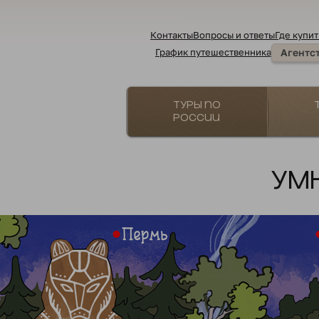
Контакты
Вопросы и ответы
Где купит
График путешественника
Агентс
Туры по
России
Ум