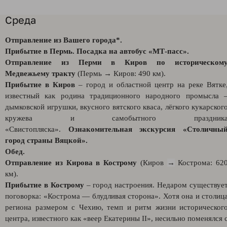
Среда
Отправление из Вашего города*.
Прибытие в Пермь. Посадка на автобус «МТ-пасс».
Отправление из Перми в Киров по историческом
Медвежьему тракту
(Пермь
→
Киров: 490 км).
Прибытие в Киров
– город и областной центр на реке Вятке
известный как родина традиционного народного промысла 
дымковской игрушки, вкусного вятского кваса, лёгкого кукарског
кружева и самобытного праздник
«Свистопляска».
Ознакомительная экскурсия «Столичны
город страны Вяцкой».
Обед.
Отправление из Кирова в Кострому
(Киров
→
Кострома: 62
км).
Прибытие в Кострому
– город настроения. Недаром существуе
поговорка: «Кострома — блудливая сторона». Хотя она и столиц
региона размером с Чехию, темп и ритм жизни историческог
центра, известного как «веер Екатерины II», несильно поменялся 