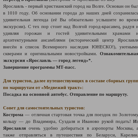
Ярославль - первый христианский город на Волге. Основан он бы
в 1010 году. Об основании города до наших дней сохранилас
удивительная легенда (её Вы обязательно услышите во врем
экскурсии). С тех пор стоит над Волгой город-красавец, радуя 
удивляя горожан и гостей удивительными храмами 
архитектурными ансамблями (исторический центр Ярославл
внесён в список Всемирного наследия ЮНЕСКО!), уютным
скверами и оригинальными новостройками.
Ознакомительна
экскурсия «Ярославль — город легенд»*.
Завершение программы МТ-пасс.
Для туристов, далее путешествующих в составе сборных груп
по маршрутам от «Медвежий тракт»:
Посадка на основной автобус. Отправление по маршруту.
Совет для самостоятельных туристов:
Кострома
— отличная стартовая точка для поездок по Золотом
кольцу — до Владимира, Суздаля и Иваново рукой подать!
И
Ярославля
очень удобно добираться в аэропорты Москвы, 
также отправляться в путешествия по Беларуси, Карелии