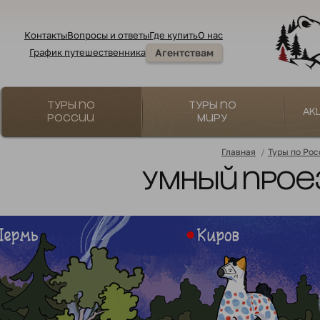
Контакты
Вопросы и ответы
Где купить
О нас
График путешественника
Агентствам
Туры по
Туры по
Ак
России
миру
Главная
/
Туры по Рос
Умный прое