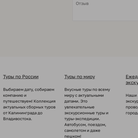
Туры по России
Туры по миру
Ежед
экск
Выбираем дату, собираем
Вкусные туры по всему
компанию и
миру с актуальными
Наши 
путешествуем! Коллекция
датами. Это
экску
актуальных сборных туров
увлекательные
прово
от Калининграда до
экскурсионные туры и
город
Владивостока.
туры-экспедиции.
Автобусом, поездом,
самолетом и даже
пешком!