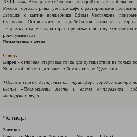
XVIII века. Ампирные губернские постройки, самые большие 
России торговые ряды, уютные кафе с расторопными половыми
детишки с картин волшебника Ефима Честнякова, призрак
Сусанина, Островского и коробейников создают в город
творческую карусель, которая привлекает поэтов, художников 
рок-музыкантов.
Размещение в отеле.
Совет:
Киров
- отличная стартовая точка для путешествий не только п
Кировской области, а также по Коми и северу Удмуртии.
*Полный список доступных для трансфера городов смотри п
кнопке «Посмотреть места и время отправления» по
маршрутом тура.
Четверг
Завтрак.
Переезд в Ярославль
(Кострома → Ярославль: 83 км).