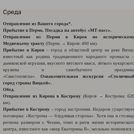
Среда
Отправление из Вашего города*.
Прибытие в Пермь. Посадка на автобус «МТ-пасс».
Отправление из Перми в Киров по историческом
Медвежьему тракту
(Пермь
→
Киров: 490 км).
Прибытие в Киров
– город и областной центр на реке Вятке
известный как родина традиционного народного промысла 
дымковской игрушки, вкусного вятского кваса, лёгкого кукарског
кружева и самобытного праздник
«Свистопляска».
Ознакомительная экскурсия «Столичны
город страны Вяцкой».
Обед.
Отправление из Кирова в Кострому
(Киров
→
Кострома: 62
км).
Прибытие в Кострому
– город настроения. Недаром существуе
поговорка: «Кострома — блудливая сторона». Хотя она и столиц
региона размером с Чехию, темп и ритм жизни историческог
центра, известного как «веер Екатерины II», несильно поменялся 