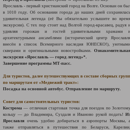
Ярославль - первый христианский город на Волге. Основан он бы
в 1010 году. Об основании города до наших дней сохранилас
удивительная легенда (её Вы обязательно услышите во врем
экскурсии). С тех пор стоит над Волгой город-красавец, радуя 
удивляя горожан и гостей удивительными храмами 
архитектурными ансамблями (исторический центр Ярославл
внесён в список Всемирного наследия ЮНЕСКО!), уютным
скверами и оригинальными новостройками.
Ознакомительна
экскурсия «Ярославль — город легенд»*.
Завершение программы МТ-пасс.
Для туристов, далее путешествующих в составе сборных груп
по маршрутам от «Медвежий тракт»:
Посадка на основной автобус. Отправление по маршруту.
Совет для самостоятельных туристов:
Кострома
— отличная стартовая точка для поездок по Золотом
кольцу — до Владимира, Суздаля и Иваново рукой подать!
И
Ярославля
очень удобно добираться в аэропорты Москвы, 
также отправляться в путешествия по Беларуси, Карелии