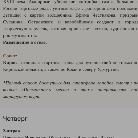
XVIII века. Ампирные губернские постройки, самые большие 
России торговые ряды, уютные кафе с расторопными половыми
детишки с картин волшебника Ефима Честнякова, призрак
Сусанина, Островского и коробейников создают в город
творческую карусель, которая привлекает поэтов, художников 
рок-музыкантов.
Размещение в отеле.
Совет:
Киров
- отличная стартовая точка для путешествий не только п
Кировской области, а также по Коми и северу Удмуртии.
*Полный список доступных для трансфера городов смотри п
кнопке «Посмотреть места и время отправления» по
маршрутом тура.
Четверг
Завтрак.
Переезд в Ярославль
(Кострома → Ярославль: 83 км).