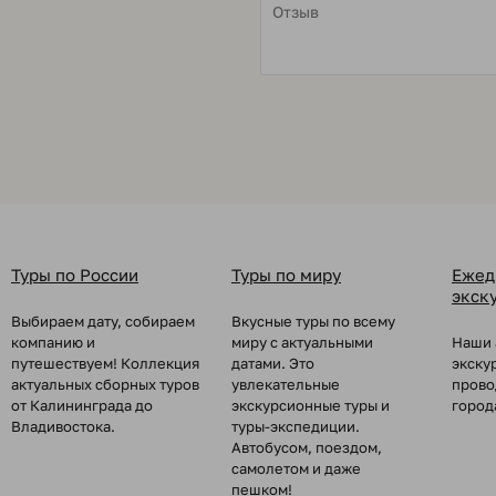
Туры по России
Туры по миру
Ежед
экск
Выбираем дату, собираем
Вкусные туры по всему
компанию и
миру с актуальными
Наши 
путешествуем! Коллекция
датами. Это
экску
актуальных сборных туров
увлекательные
прово
от Калининграда до
экскурсионные туры и
город
Владивостока.
туры-экспедиции.
Автобусом, поездом,
самолетом и даже
пешком!