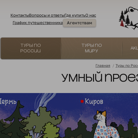
Контакты
Вопросы и ответы
Где купить
О нас
График путешественника
Агентствам
Туры по
Туры по
Ак
России
миру
Главная
/
Туры по Рос
Умный прое