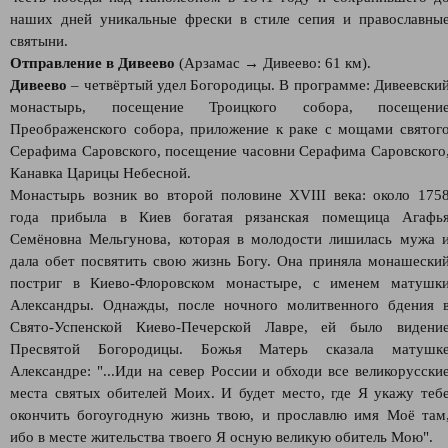
наших дней уникальные фрески в стиле сепия и православны
святыни.
Отправление в Дивеево
(Арзамас → Дивеево: 61 км).
Дивеево
– четвёртый удел Богородицы. В программе: Дивеевски
монастырь, посещение Троицкого собора, посещени
Преображенского собора, приложение к раке с мощами святог
Серафима Саровского, посещение часовни Серафима Саровского
Канавка Царицы Небесной.
Монастырь возник во второй половине XVIII века: около 175
года прибыла в Киев богатая рязанская помещица Агафь
Семёновна Мельгунова, которая в молодости лишилась мужа 
дала обет посвятить свою жизнь Богу. Она приняла монашески
постриг в Киево-Флоровском монастыре, с именем матушк
Александры. Однажды, после ночного молитвенного бдения 
Свято-Успенской Киево-Печерской Лавре, ей было видени
Пресвятой Богородицы. Божья Матерь сказала матушк
Александре: "...Иди на север России и обходи все великорусски
места святых обителей Моих. И будет место, где Я укажу теб
окончить богоугодную жизнь твою, и прославлю имя Моё там
ибо в месте жительства твоего Я осную великую обитель Мою".