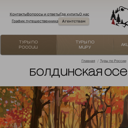
Контакты
Вопросы и ответы
Где купить
О нас
График путешественника
Агентствам
Туры по
Туры по
Ак
России
миру
Главная
/
Туры по России
Болдинская осен