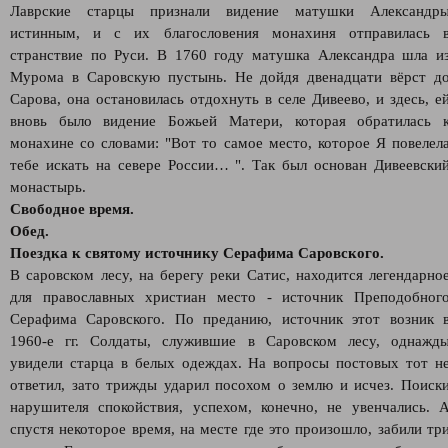
Лаврские старцы признали видение матушки Александр
истинным, и с их благословения монахиня отправилась 
странствие по Руси. В 1760 году матушка Александра шла и
Мурома в Саровскую пустынь. Не дойдя двенадцати вёрст д
Сарова, она остановилась отдохнуть в селе Дивеево, и здесь, е
вновь было видение Божьей Матери, которая обратилась 
монахине со словами: "Вот то самое место, которое Я повелел
тебе искать на севере России… ". Так был основан Дивеевски
монастырь.
Свободное время.
Обед.
Поездка к святому источнику Серафима Саровского.
В саровском лесу, на берегу реки Сатис, находится легендарно
для православных христиан место - источник Преподобног
Серафима Саровского. По преданию, источник этот возник 
1960-е гг. Солдаты, служившие в Саровском лесу, однажд
увидели старца в белых одеждах. На вопросы постовых тот н
ответил, зато трижды ударил посохом о землю и исчез. Поиск
нарушителя спокойствия, успехом, конечно, не увенчались. 
спустя некоторое время, на месте где это произошло, забили тр