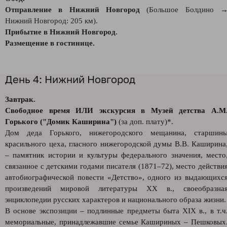
Отправление в Нижний Новгород
(Большое Болдино 
Нижний Новгород: 205 км).
Прибытие в Нижний Новгород.
Размещение в гостинице.
День 4: Нижний Новгород
Завтрак.
Свободное время ИЛИ экскурсия в Музей детства А.М
Горького ("Домик Каширина")
(за доп. плату)*.
Дом деда Горького, нижегородского мещанина, старшин
красильного цеха, гласного нижегородской думы В.В. Каширина
– памятник истории и культуры федерального значения, место
связанное с детскими годами писателя (1871–72), место действи
автобиографической повести «Детство», одного из выдающихс
произведений мировой литературы XX в., своеобразна
энциклопедии русских характеров и национального образа жизни.
В основе экспозиции – подлинные предметы быта XIX в., в т.ч
мемориальные, принадлежавшие семье Кашириных – Пешковых