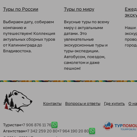
Туры по России
Туры по миру
Ежед
экск
Выбираем дату, собираем
Вкусные туры по всему
компанию и
миру с актуальными
Наши 
путешествуем! Коллекция
датами. Это
экску
актуальных сборных туров
увлекательные
прово
от Калининграда до
экскурсионные туры и
город
Владивостока.
туры-экспедиции.
Автобусом, поездом,
самолетом и даже
пешком!
Контакты
Вопросы и ответы
Где купить
О на
Туристам
+7 906 876 11 76
Агентствам
+7 342 259 20 80
+7 964 190 20 80