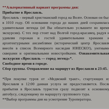
**Альтернативный вариант программы дня:
Прибытие в Ярославль.
Ярославль - первый христианский город на Волге. Основан он бы
в 1010 году. Об основании города до наших дней сохранилас
удивительная легенда (её Вы обязательно услышите во врем
экскурсии). С тех пор стоит над Волгой город-красавец, радуя 
удивляя горожан и гостей удивительными храмами 
архитектурными ансамблями (исторический центр Ярославл
внесён в список Всемирного наследия ЮНЕСКО!), уютным
скверами и оригинальными новостройками.
Ознакомительна
экскурсия «Ярославль — город легенд»*.
Свободное время в городе.
Сбор группы. Отправление на маршрут из Ярославля в 23:45.
*При покупке туров от «Медвежий тракт», стартующих и
Ярославля в 12:00 данная услуга не предоставляется. Посл
прибытия в Ярославль туристов сразу подвозят к основном
автобусу, следующему по маршруту группового тура.
**Выбор программы дня на усмотрение Туроператора.