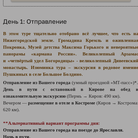
День 1: Отправление
В этом туре тщательно отобрано всё лучшее, что есть н
Нижегородской земле. Громадина Кремль и оживленна
Покровка, Музей детства Максима Горького и невероятны
панорамы «кармана России». Великолепный Арзама
и
«
четвёртый удел Богородицы
»
- великолепный Дивеевски
монастырь. Изюминка тура – экскурсия в родовое имени
Пушкиных в селе Большое Болдино.
Отправление из Вашего города
(умный проездной «МТ-пасс»)*.
День в пути с остановкой в Кирове на обед 
ознакомительную экскурсию
(Пермь → Киров: 490 км).
Вечером —
размещение в отеле в Костроме
(Киров → Кострома
620 км).
**Альтернативный вариант программы дня:
Отправление из Вашего города на поезде до Ярославля.
Ночь в пути.