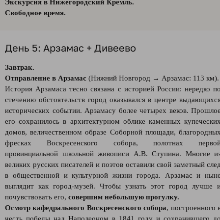
Экскурсия в Нижегородский Кремль.
Свободное время.
День 5: Арзамас + Дивеево
Завтрак.
Отправление в Арзамас
(Нижний Новгород → Арзамас: 113 км).
История Арзамаса тесно связана с историей России: нередко п
стечению обстоятельств город оказывался в центре выдающихс
исторических событии. Арзамасу более четырех веков. Прошло
его сохранилось в архитектурном облике каменных купечески
домов, величественном образе Соборной площади, благородны
фресках Воскресенского собора, полотнах перво
провинциальной школьной живописи А.В. Ступина. Многие и
великих русских писателей и поэтов оставили свой заметный сле
в общественной и культурной жизни города. Арзамас и нын
выглядит как город-музей. Чтобы узнать этот город лучше 
почувствовать его,
совершим небольшую прогулку.
Осмотр кафедрального Воскресенского собора
, построенного 
честь победы над Наполеоном в 1841 году и сохранившего д