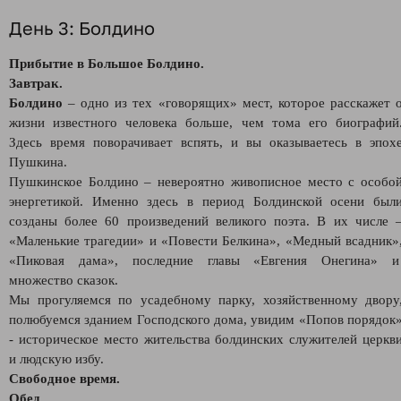
День 3: Болдино
Прибытие в Большое Болдино.
Завтрак.
Болдино
– одно из тех «говорящих» мест, которое расскажет 
жизни известного человека больше, чем тома его биографий
Здесь время поворачивает вспять, и вы оказываетесь в эпох
Пушкина.
Пушкинское Болдино – невероятно живописное место с особо
энергетикой. Именно здесь в период Болдинской осени был
созданы более 60 произведений великого поэта. В их числе 
«Маленькие трагедии» и «Повести Белкина», «Медный всадник»
«Пиковая дама», последние главы «Евгения Онегина» 
множество сказок.
Мы прогуляемся по усадебному парку, хозяйственному двору
полюбуемся зданием Господского дома, увидим «Попов порядок
- историческое место жительства болдинских служителей церкв
и людскую избу.
Свободное время.
Обед.