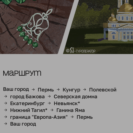
Маршрут
Ваш город
Пермь
Кунгур
Полевской
→
→
→
город Бажова
Северская домна
→
→
Екатеринбург
Невьянск*
→
→
Нижний Тагил*
Ганина Яма
→
→
граница "Европа-Азия"
Пермь
→
→
Ваш город
→