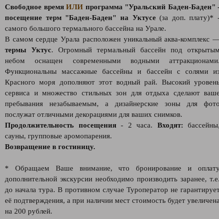
Свободное время
ИЛИ
программа "Уральский Баден-Баден" 
посещение терм "Баден-Баден" на Уктусе
(за доп. плату)* 
самого большого термального бассейна на Урале.
В самом сердце Урала расположен уникальный аква-комплекс 
термы Уктус
. Огромный термальный бассейн под открыты
небом оснащен современными водными аттракционами
Функциональны массажные бассейны и бассейн с солями и
Красного моря дополняют этот водный рай. Высокий уровен
сервиса и множество стильных зон для отдыха сделают ваш
пребывания незабываемым, а дизайнерские зоны для фот
послужат отличными декорациями для ваших снимков.
Продолжительность посещения
- 2 часа.
Входят:
бассейны
сауны, групповые аромопарения.
Возвращение в гостиницу.
* Обращаем Ваше внимание, что бронирование и оплат
дополнительной экскурсии необходимо производить заранее, т.е
до начала тура. В противном случае Туроператор не гарантируе
её подтверждения, а при наличии мест стоимость будет увеличен
на 200 рублей.