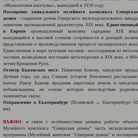
«Малахитовая шкатулка», вышедшей в 1939 году.
Посещение уникального музейного комплекса Северска
домна
- старинная домна Северского железоделательного завода
памятник промышленной архитектуры XIX века.
Единственны
в Европе
промышленный комплекс середины XIX века
находящийся в высокой степени сохранности и дающий полно
представление о производственном процессе позапрошлого века
Единственная в мире чугунная часовня - воссозданная из металл
часовня, возведённая местными металлургами в XIX веке, к 900
летию Крещения Руси.
Осмотр Бажовских мест:
Памятник Бажову, заводские пруды
Думная гора, где дед Слышко (сторож Хмелинин) рассказыва
юному Павлу Бажову предания окрестных земель и заводски
побывальщины, на основе которых впоследствии родилис
знаменитые сказы.
Отправление в Екатеринбург
(Полевской → Екатеринбург: 6
км).
ВАЖНО:
в связи с особенностями режима работы объект
Музейного комплекса "Северская домна" часть экскурсионно
программы (Музейный комплекс "Северная домна" и посещени