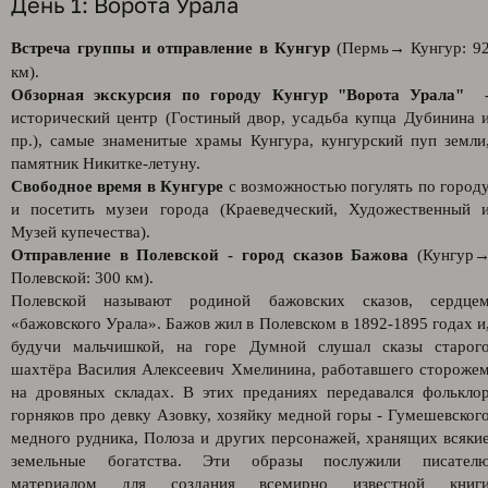
День 1: Ворота Урала
Встреча группы и отправление в Кунгур
(Пермь→ Кунгур: 9
км).
Обзорная экскурсия по городу Кунгур "Ворота Урала"
исторический центр (Гостиный двор, усадьба купца Дубинина 
пр.), самые знаменитые храмы Кунгура, кунгурский пуп земли
памятник Никитке-летуну.
Свободное время в Кунгуре
с возможностью погулять по город
и посетить музеи города (Краеведческий, Художественный 
Музей купечества).
Отправление в Полевской - город сказов Бажова
(Кунгур
Полевской: 300 км).
Полевской называют родиной бажовских сказов, сердце
«бажовского Урала». Бажов жил в Полевском в 1892-1895 годах и
будучи мальчишкой, на горе Думной слушал сказы старог
шахтёра Василия Алексеевич Хмелинина, работавшего стороже
на дровяных складах. В этих преданиях передавался фолькло
горняков про девку Азовку, хозяйку медной горы - Гумешевског
медного рудника, Полоза и других персонажей, хранящих всяки
земельные богатства. Эти образы послужили писател
материалом для создания всемирно известной книг