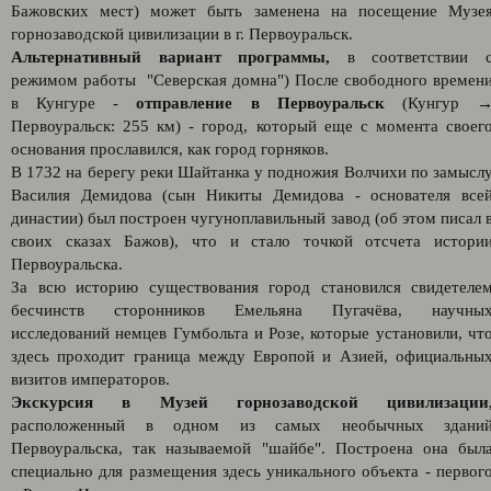
Бажовских мест) может быть заменена на посещение Музе
горнозаводской цивилизации в г. Первоуральск.
Альтернативный вариант программы,
в соответствии 
режимом работы "Северская домна") После свободного времен
в Кунгуре -
отправление в Первоуральск
(Кунгур 
Первоуральск: 255 км) - город, который еще с момента своег
основания прославился, как город горняков.
В 1732 на берегу реки Шайтанка у подножия Волчихи по замысл
Василия Демидова (сын Никиты Демидова - основателя все
династии) был построен чугуноплавильный завод (об этом писал 
своих сказах Бажов), что и стало точкой отсчета истори
Первоуральска.
За всю историю существования город становился свидетеле
бесчинств сторонников Емельяна Пугачёва, научны
исследований немцев Гумбольта и Розе, которые установили, чт
здесь проходит граница между Европой и Азией, официальны
визитов императоров.
Экскурсия в Музей горнозаводской цивилизации
расположенный в одном из самых необычных здани
Первоуральска, так называемой "шайбе". Построена она был
специально для размещения здесь уникального объекта - первог