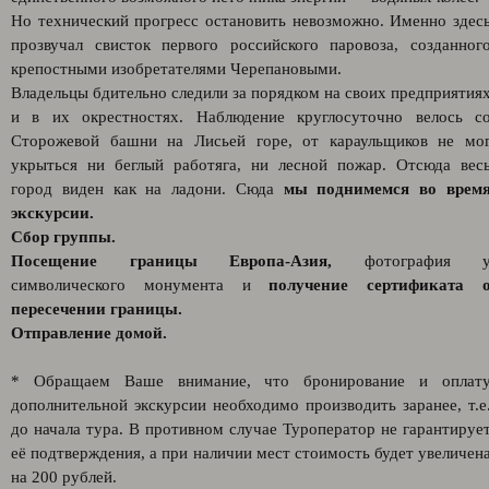
Но технический прогресс остановить невозможно. Именно здес
прозвучал свисток первого российского паровоза, созданног
крепостными изобретателями Черепановыми.
Владельцы бдительно следили за порядком на своих предприятия
и в их окрестностях. Наблюдение круглосуточно велось с
Сторожевой башни на Лисьей горе, от караульщиков не мо
укрыться ни беглый работяга, ни лесной пожар. Отсюда вес
город виден как на ладони. Сюда
мы поднимемся во врем
экскурсии.
Сбор группы.
Посещение границы Европа-Азия,
фотография 
символического монумента и
получение сертификата 
пересечении границы.
Отправление домой.
* Обращаем Ваше внимание, что бронирование и оплат
дополнительной экскурсии необходимо производить заранее, т.е
до начала тура. В противном случае Туроператор не гарантируе
её подтверждения, а при наличии мест стоимость будет увеличен
на 200 рублей.