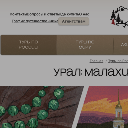
Контакты
Вопросы и ответы
Где купить
О нас
График путешественника
Агентствам
Туры по
Туры по
Ак
России
миру
Главная
/
Туры по Ро
Урал: мала