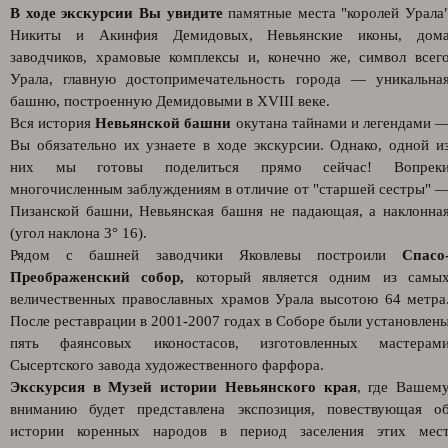
В ходе экскурсии Вы увидите
памятные места "королей Урала
Никиты и Акинфия Демидовых, Невьянские иконы, дом
заводчиков, храмовые комплексы и, конечно же, символ всег
Урала, главную достопримечательность города — уникальна
башню, построенную Демидовыми в XVIII веке.
Вся история
Невьянской башни
окутана тайнами и легендами 
Вы обязательно их узнаете в ходе экскурсии. Однако, одной и
них мы готовы поделиться прямо сейчас! Вопрек
многочисленным заблуждениям в отличие от "старшей сестры" 
Пизанской башни, Невьянская башня не падающая, а наклонна
(угол наклона 3° 16).
Рядом с башней заводчики Яковлевы построили
Спасо
Преображенский собор,
который является одним из самы
величественных православных храмов Урала высотою 64 метра
После реставрации в 2001-2007 годах в Соборе были установлен
пять фаянсовых иконостасов, изготовленных мастерам
Сысертского завода художественного фарфора.
Экскурсия в Музей истории Невьянского края
, где Вашем
вниманию будет представлена экспозиция, повествующая о
истории коренных народов в период заселения этих мес