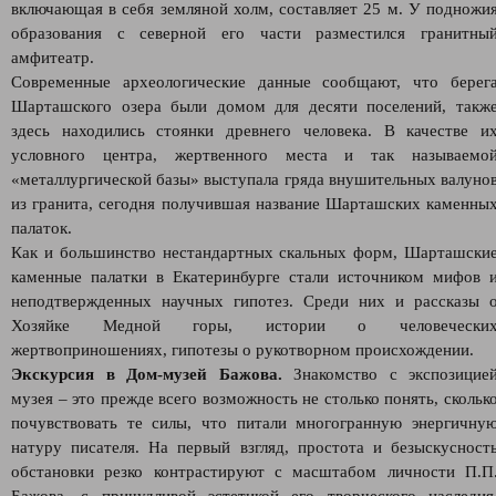
включающая в себя земляной холм, составляет 25 м. У подножи
образования с северной его части разместился гранитны
амфитеатр.
Современные археологические данные сообщают, что берег
Шарташского озера были домом для десяти поселений, такж
здесь находились стоянки древнего человека. В качестве и
условного центра, жертвенного места и так называемо
«металлургической базы» выступала гряда внушительных валуно
из гранита, сегодня получившая название Шарташских каменны
палаток.
Как и большинство нестандартных скальных форм, Шарташски
каменные палатки в Екатеринбурге стали источником мифов 
неподтвержденных научных гипотез. Среди них и рассказы 
Хозяйке Медной горы, истории о человечески
жертвоприношениях, гипотезы о рукотворном происхождении.
Экскурсия в Дом-музей Бажова.
Знакомство с экспозицие
музея – это прежде всего возможность не столько понять, скольк
почувствовать те силы, что питали многогранную энергичну
натуру писателя. На первый взгляд, простота и безыскусност
обстановки резко контрастируют с масштабом личности П.П