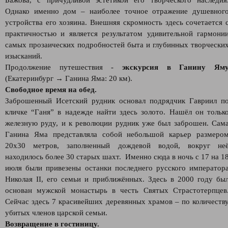
Бажова, с причудливой эстетикой его творческого наследия
Однако именно дом – наиболее точное отражение душевног
устройства его хозяина. Внешняя скромность здесь сочетается 
практичностью и является результатом удивительной гармони
самых прозаических подробностей быта и глубинных творчески
изысканий.
Продолжение путешествия -
экскурсия в Ганину Ям
(Екатеринбург → Ганина Яма: 20 км).
Свободное время на обед.
Заброшенный Исетский рудник основал подрядчик Гавриил п
кличке “Ганя” в надежде найти здесь золото. Нашёл он тольк
железную руду, и к революции рудник уже был заброшен. Сам
Ганина Яма представляла собой небольшой карьер размеро
20х30 метров, заполненный дождевой водой, вокруг не
находилось более 30 старых шахт. Именно сюда в ночь с 17 на 1
июля были привезены останки последнего русского император
Николая II, его семьи и приближённых. Здесь в 2000 году бы
основан мужской монастырь в честь Святых Страстотерпцев
Сейчас здесь 7 красивейших деревянных храмов – по количеств
убитых членов царской семьи.
Возвращение в гостиницу.