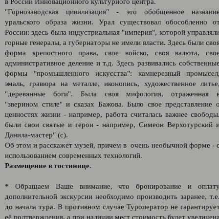
в России Инновационного культурного центра.
"Горнозаводская цивилизация" - это обобщенное названи
уральского образа жизни. Урал существовал обособленно о
России: здесь была индустриальная "империя", которой управлял
горные генералы, а губернаторы не имели власти. Здесь были сво
форма крепостного права, свое войско, своя валюта, сво
административное деление и т.д. Здесь развивались собственны
формы "промышленного искусства": камнерезный промысел
эмаль, гравюра на металле, иконопись, художественное литье
"деревянные боги". Была своя мифология, отраженная 
"зверином стиле" и сказах Бажова. Было свое представление 
ценностях жизни - например, работа считалась важнее свободы
были свои святые и герои - например, Симеон Верхотурский 
Данила-мастер" (с).
Об этом и расскажет музей, причем в очень необычной форме - 
использованием современных технологий.
Размещение в гостинице.
* Обращаем Ваше внимание, что бронирование и оплат
дополнительной экскурсии необходимо производить заранее, т.е
до начала тура. В противном случае Туроператор не гарантируе
её подтверждения, а при наличии мест стоимость будет увеличен