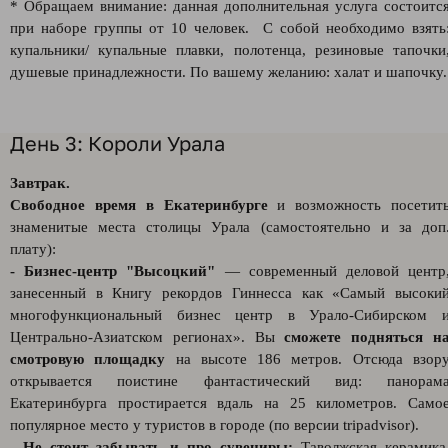
* Обращаем внимание: данная дополнительная услуга состоитс
при наборе группы от 10 человек. С собой необходимо взять
купальники/ купальные плавки, полотенца, резиновые тапочки
душевые принадлежности. По вашему желанию: халат и шапочку.
День 3: Короли Урала
Завтрак.
Свободное время в Екатеринбурге
и возможность посетит
знаменитые места столицы Урала (самостоятельно и за доп
плату):
- Бизнес-центр "Высоцкий"
— современный деловой центр
занесенный в Книгу рекордов Гиннесса как «Самый высоки
многофункциональный бизнес центр в Урало-Сибирском 
Центрально-Азиатском регионах». Вы
сможете подняться н
смотровую площадку
на высоте 186 метров. Отсюда взор
открывается поистине фантастический вид: панорам
Екатеринбурга простирается вдаль на 25 километров. Само
популярное место у туристов в городе (по версии tripadvisor).
- Не стоит забывать и про сувениры:
Таволжская керамика