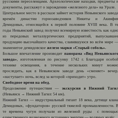
русскими переселенцами. Археологические находки, предметы 
документы, расскажут о зарождении «железного дела» на Урале.
Центральное место в рассказе займет история Невьянского завод
времён династии горнозаводчиков Никиты и Акинфи
Демидовых, относящейся к первой половине XVIII века. В т
годы Невьянский завод получил всемирную известность как одн
из передовых металлургических предприятий, выпускавше
продукцию высочайшего качества, славившуюся во всём мире 
знаменитое демидовское
железо марки «Старый соболь».
Большое впечатление производит
панорама «Вид Невьянског
завода»
, изготовленная по рисунку 1742 г. Благодаря особо
технике освещения, в течение нескольких минут можн
проследить, как в Невьянском заводе день «сменяет» вечер
«наступает» ночь, вслед за которой «приходит» утро.
Свободное время на обед.
Продолжение путешествия —
экскурсия в Нижний Таги
(Невьянск → Нижний Тагил: 54 км).
Нижний Тагил — индустриальный гигант 18 века, детище клан
Демидовых, «фундаторов» русской тяжелой промышленности. 
те времена чугун получали из железной руды с помощь
единственного возможного источника энергии — водяных колёс.