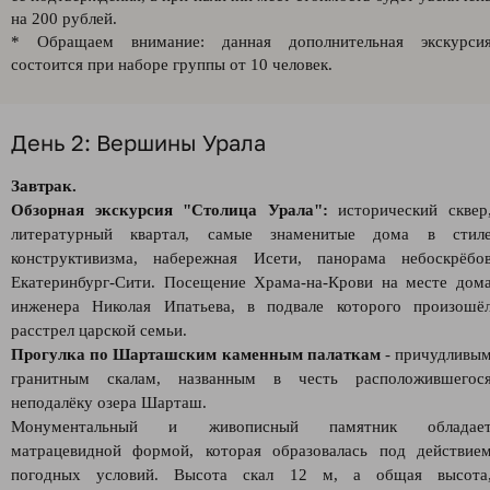
на 200 рублей.
* Обращаем внимание: данная дополнительная экскурси
состоится при наборе группы от 10 человек.
День 2: Вершины Урала
Завтрак.
Обзорная экскурсия "Столица Урала":
исторический сквер
литературный квартал, самые знаменитые дома в стил
конструктивизма, набережная Исети, панорама небоскрёбо
Екатеринбург-Сити. Посещение Храма-на-Крови на месте дом
инженера Николая Ипатьева, в подвале которого произошё
расстрел царской семьи.
Прогулка по Шарташским каменным палаткам
- причудливы
гранитным скалам, названным в честь расположившегос
неподалёку озера Шарташ.
Монументальный и живописный памятник обладае
матрацевидной формой, которая образовалась под действие
погодных условий. Высота скал 12 м, а общая высота