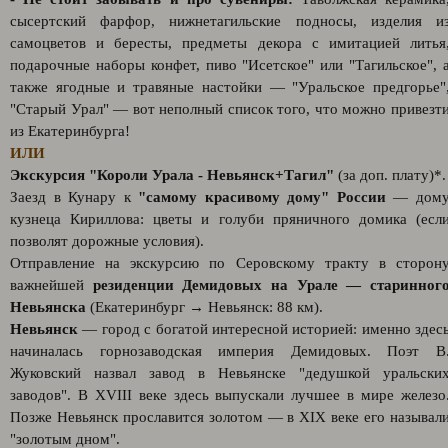
сысертский фарфор, нижнетагильские подносы, изделия и
самоцветов и бересты, предметы декора с имитацией литья
подарочные наборы конфет, пиво "Исетское" или "Тагильское", 
также ягодные и травяные настойки — "Уральское предгорье"
"Старый Урал" — вот неполный список того, что можно привезт
из Екатеринбурга!
ИЛИ
Экскурсия "Короли Урала - Невьянск+Тагил"
(за доп. плату)*.
Заезд в Кунару к
"самому красивому дому" России
— дом
кузнеца Кириллова: цветы и голуби пряничного домика (есл
позволят дорожные условия).
Отправление на экскурсию по Серовскому тракту в сторон
важнейшей
резиденции Демидовых на Урале
— старинног
Невьянска
(Екатеринбург → Невьянск: 88 км).
Невьянск
— город с богатой интересной историей: именно здес
начиналась горнозаводская империя Демидовых. Поэт В
Жуковский назвал завод в Невьянске "дедушкой уральски
заводов". В XVIII веке здесь выпускали лучшее в мире железо
Позже Невьянск прославится золотом — в XIX веке его называл
"золотым дном".