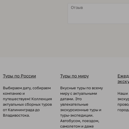
Туры по России
Туры по миру
Ежед
экск
Выбираем дату, собираем
Вкусные туры по всему
компанию и
миру с актуальными
Наши 
путешествуем! Коллекция
датами. Это
экску
актуальных сборных туров
увлекательные
прово
от Калининграда до
экскурсионные туры и
город
Владивостока.
туры-экспедиции.
Автобусом, поездом,
самолетом и даже