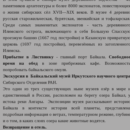
памятников архитектуры и более 8000 экспонатов, повествующи
о жизни сибирских сёл XVII—XIX веков. В музее 4 деревни
русская старожильческая, бурятская, эвенкийская и тофаларская
Среди самых знаменитых экспонатов - часть деревянног
Илимского острога, включающего в себя Большую Спасску
проезжую башню (1667 год постройки) и Казанскую привратну
церковь (1697 год постройки), перевезённых из затопленног
Илимска.
Прибытие в Листвянку
- главный порт Байкала.
Свободно
время на обед
в зоне прибрежных кафе. Возможност
попробовать байкальского омуля.
Экскурсия в Байкальский музей Иркутского научного центр
Сибирского Отделения РАН.
Это один из трех существующих ныне музеев озёр в мире 
единственный в России, расположен на берегу озера Байкал, 
истока реки Ангары. Экспозиции музея рассказывают истори
Байкала в контексте истории всей планеты, представлен
подробная информация о ветрах, температурном режиме, глубин
и о том, в каких слоях озера какие животные водятся.
Возвращение в отель.