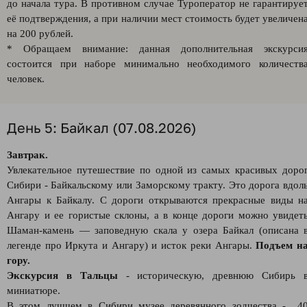
до начала тура. В противном случае Туроператор не гарантируе
её подтверждения, а при наличии мест стоимость будет увеличен
на 200 рублей.
* Обращаем внимание: данная дополнительная экскурси
состоится при наборе минимально необходимого количеств
человек.
День 5: Байкал (07.08.2026)
Завтрак.
Увлекательное путешествие по одной из самых красивых доро
Сибири - Байкальскому или Заморскому тракту. Это дорога вдол
Ангары к Байкалу. С дороги открываются прекрасные виды н
Ангару и ее гористые склоны, а в конце дороги можно увидет
Шаман-камень — заповедную скала у озера Байкал (описана 
легенде про Иркута и Ангару) и исток реки Ангары.
Подъем н
гору.
Экскурсия в Тальцы
- историческую, древнюю Сибирь 
миниатюре.
В этом лучшем в Сибири музее деревянного зодчества - 4