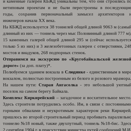
и каменные галереи КБЖД уникальны тем, что они строились п
нетиповым проектам и не были перестроены в последующи
годы, сохранив первоначальный замысел архитекторов 
инженеров начала XX века.
На КБЖД используется 38 тоннелей общей длиной 9063 м (самы
длинный из них — тоннель через мыс Половинный длиной 777 м)
15 каменных галерей общей длиной 295 м (сейчас используетс
только 5 из них) и 3 железобетонных галереи с отверстиями, 24
мостов и виадуков, 268 подпорных стенок.
Отправимся на экскурсию по «Кругобайкальской железно
дороге»
(за доп. плату)*.
Полюбуемся зданием вокзала в
Слюдянке
- единственным в мир
вокзалом, полностью построенным из белого и розового мрамора
На нашем пути:
Старая Ангасолка
- это небольшой уютны
поселок на самом берегу Байкала.
Комплекс Киркирейский
– загадочное и восхитительное место
Здесь строители потрудились особо. Им, в связи с постоянным
горными обвалами и неукротимым характером реки Киркирей
пришлось во второй строительный период пробивать параллельн
тоннелю №18 новый, также двухпутный, тоннель №18-бис. Здес
2 сентября 1904 г. в присутствии министра путей сообщений М.И