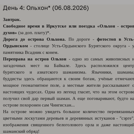
День 4: Ольхон* (06.08.2026)
Завтрак.
Свободное время в Иркутске или поездка «Ольхон - остро
духов»
(за доп. плату)*.
Дорога до острова Ольхона.
По дороге -
фотостоп в Усть
Ордынском
- столице Усть-Ордынского Бурятского округа - 
памятника Всадник с конем.
Переправа на остров Ольхон
- одно из самых живописных 
загадочных мест на Байкале. Здесь расположился цент
бурятского и азиатского шаманизма. Язычники, шаманы
буддисты здесь обращаются к своим богам, учёные отмечаю
мощное геомагнитное поле, а местные жители рассказывают 
настоящих чудесах. Одна из легенд гласит, что на этом остров
получил свой дар первый шаман. А еще поговаривают, будто н
острове похоронен сам Чингисхан...
На острове можно увидеть большое количество перевязанны
цветными лоскутами деревьев и деревянных истуканов - "сэрге"
изображения священного белоголового орла и даже настоящи
шаманский обряд!