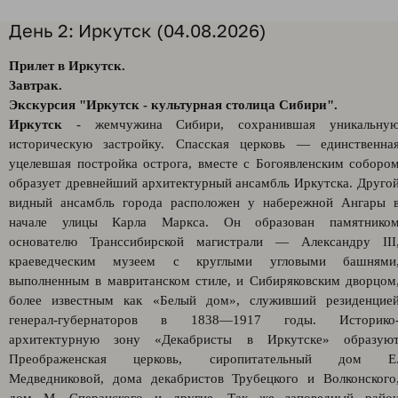
День 2: Иркутск (04.08.2026)
Прилет в Иркутск.
Завтрак.
Экскурсия "Иркутск - культурная столица Сибири".
Иркутск
- жемчужина Сибири, сохранившая уникальну
историческую застройку. Спасская церковь — единственна
уцелевшая постройка острога, вместе с Богоявленским соборо
образует древнейший архитектурный ансамбль Иркутска. Друго
видный ансамбль города расположен у набережной Ангары 
начале улицы Карла Маркса. Он образован памятнико
основателю Транссибирской магистрали — Александру III
краеведческим музеем с круглыми угловыми башнями
выполненным в мавританском стиле, и Сибиряковским дворцом
более известным как «Белый дом», служивший резиденцие
генерал-губернаторов в 1838—1917 годы. Историко
архитектурную зону «Декабристы в Иркутске» образую
Преображенская церковь, сиропитательный дом Е
Медведниковой, дома декабристов Трубецкого и Волконского