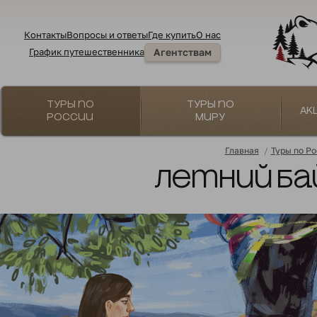
Контакты
Вопросы и ответы
Где купить
О нас
График путешественника
Агентствам
Туры по
Туры по
Ак
России
миру
Главная
/
Туры по Р
Летний Бай