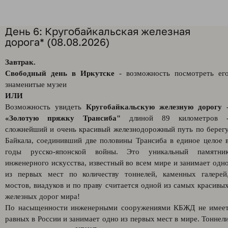
День 6: Кругобайкальская железная
дорога* (08.08.2026)
Завтрак.
Свободный день в Иркутске
- возможность посмотреть ег
знаменитые музеи
ИЛИ
Возможность увидеть
Кругобайкальскую железную дорогу
«Золотую пряжку Трансиба"
длиной 89 километров 
сложнейший и очень красивый железнодорожный путь по берег
Байкала, соединивший две половины Трансиба в единое целое 
годы русско-японской войны. Это уникальный памятни
инженерного искусства, известный во всем мире и занимает одн
из первых мест по количеству тоннелей, каменных галерей
мостов, виадуков и по праву считается одной из самых красивы
железных дорог мира!
По насыщенности инженерными сооружениями КБЖД не имее
равных в России и занимает одно из первых мест в мире. Тоннел