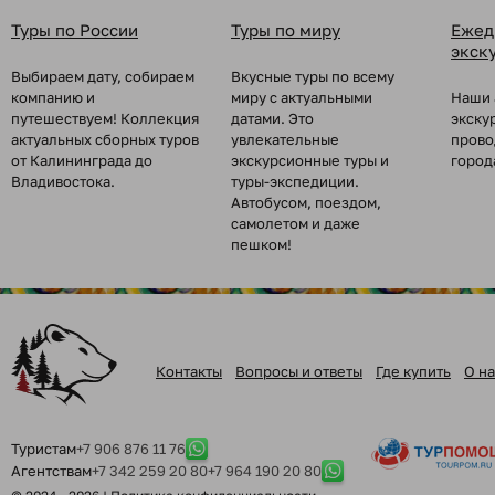
Туры по России
Туры по миру
Ежед
экск
Выбираем дату, собираем
Вкусные туры по всему
компанию и
миру с актуальными
Наши 
путешествуем! Коллекция
датами. Это
экску
актуальных сборных туров
увлекательные
прово
от Калининграда до
экскурсионные туры и
город
Владивостока.
туры-экспедиции.
Автобусом, поездом,
самолетом и даже
пешком!
Контакты
Вопросы и ответы
Где купить
О на
Туристам
+7 906 876 11 76
Агентствам
+7 342 259 20 80
+7 964 190 20 80