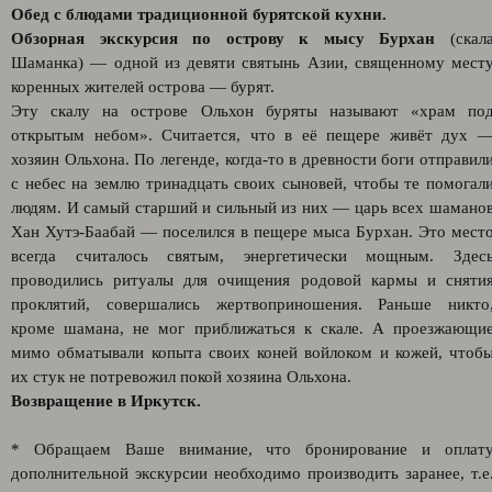
Обед с блюдами традиционной бурятской кухни.
Обзорная экскурсия по острову к мысу Бурхан
(скал
Шаманка) — одной из девяти святынь Азии, священному мест
коренных жителей острова — бурят.
Эту скалу на острове Ольхон буряты называют «храм по
открытым небом». Считается, что в её пещере живёт дух 
хозяин Ольхона. По легенде, когда-то в древности боги отправил
с небес на землю тринадцать своих сыновей, чтобы те помогал
людям. И самый старший и сильный из них — царь всех шамано
Хан Хутэ-Баабай — поселился в пещере мыса Бурхан. Это мест
всегда считалось святым, энергетически мощным. Здес
проводились ритуалы для очищения родовой кармы и сняти
проклятий, совершались жертвоприношения. Раньше никто
кроме шамана, не мог приближаться к скале. А проезжающи
мимо обматывали копыта своих коней войлоком и кожей, чтоб
их стук не потревожил покой хозяина Ольхона.
Возвращение в Иркутск.
* Обращаем Ваше внимание, что бронирование и оплат
дополнительной экскурсии необходимо производить заранее, т.е