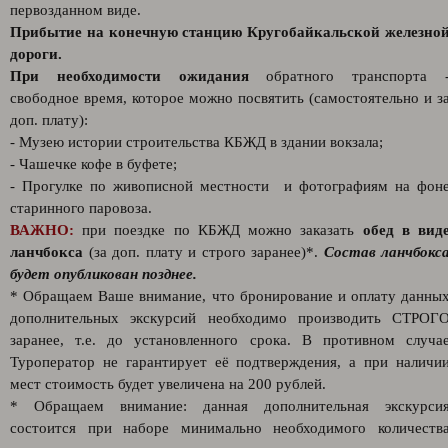
первозданном виде.
Прибытие на конечную станцию Кругобайкальской железно
дороги.
При необходимости ожидания
обратного транспорта 
свободное время, которое можно посвятить (самостоятельно и з
доп. плату):
- Музею истории строительства КБЖД в здании вокзала;
- Чашечке кофе в буфете;
- Прогулке по живописной местности и фотографиям на фон
старинного паровоза.
ВАЖНО:
при поездке по КБЖД можно заказать
обед в вид
ланчбокса
(за доп. плату и строго заранее)*.
Состав ланчбокс
будет опубликован позднее.
* Обращаем Ваше внимание, что бронирование и оплату данны
дополнительных экскурсий необходимо производить СТРОГ
заранее, т.е. до установленного срока. В противном случа
Туроператор не гарантирует её подтверждения, а при наличи
мест стоимость будет увеличена на 200 рублей.
* Обращаем внимание: данная дополнительная экскурси
состоится при наборе минимально необходимого количеств