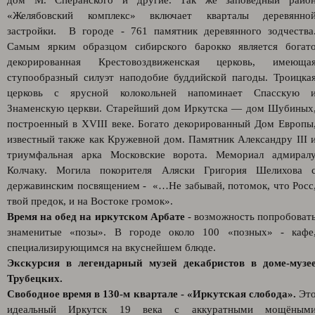
дом М. Сперанского и другие. Так же заповедный райо
«Желябовский комплекс» включает кварталы деревянно
застройки. В городе - 761 памятник деревянного зодчества
Самым ярким образцом сибирского барокко является богат
декорированная Крестовоздвиженская церковь, имеюща
ступообразный силуэт наподобие буддийской пагоды. Троицка
церковь с ярусной колокольней напоминает Спасскую 
Знаменскую церкви. Старейший дом Иркутска — дом Шубиных
построенный в XVIII веке. Богато декорированный Дом Европы
известный также как Кружевной дом. Памятник Александру III 
триумфальная арка Московские ворота. Мемориал адмирал
Колчаку. Могила покорителя Аляски Григория Шелихова 
державинским посвящением - «…Не забывай, потомок, что Росс
твой предок, и на Востоке громок».
Время на обед на иркутском Арбате
- возможность попробоват
знаменитые «позы». В городе около 100 «позных» - кафе
специализирующимся на вкуснейшем блюде.
Экскурсия в легендарный музей декабристов в доме-музе
Трубецких.
Свободное время в 130-м квартале - «Иркутская слобода».
Эт
идеальный Иркутск 19 века с аккуратными мощёным