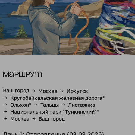
Маршрут
Ваш город
Москва
Иркутск
→
→
Кругобайкальская железная дорога*
→
Ольхон*
Тальцы
Листвянка
→
→
→
Национальный парк "Тункинский"*
→
Москва
Ваш город
→
→
День 1: Отправление (03.08.2026)