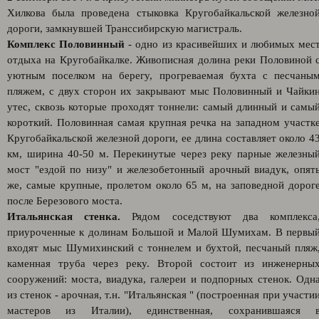
Хилкова была проведена стыковка Кругобайкальской железно
дороги, замкнувшей Транссибирскую магистраль.
Комплекс Половинный
- одно из красивейших и любимых мес
отдыха на Кругобайкалке. Живописная долина реки Половиной 
уютным поселком на берегу, прогреваемая бухта с песчаны
пляжем, с двух сторон их закрывают мыс Половинный и Чайки
утес, сквозь которые проходят тоннели: самый длинный и самы
короткий. Половинная самая крупная речка на западном участк
Кругобайкальской железной дороги, ее длина составляет около 4
км, ширина 40-50 м. Перекинутые через реку парные железны
мост "ездой по низу" и железобетонный арочный виадук, опят
же, самые крупные, пролетом около 65 м, на заповедной дорог
после Березового моста.
Итальянская стенка.
Рядом соседствуют два комплекса
приуроченные к долинам Большой и Малой Шумихам. В первы
входят мыс Шумихинский с тоннелем и бухтой, песчаный пляж
каменная труба через реку. Второй состоит из инженерны
сооружений: моста, виадука, галереи и подпорных стенок. Одн
из стенок - арочная, т.н. "Итальянская " (построенная при участи
мастеров из Италии), единственная, сохранившаяся 