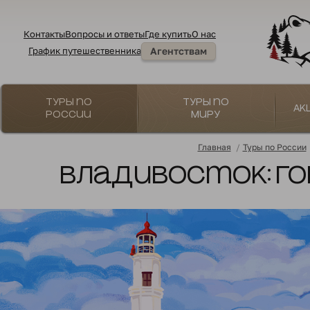
Контакты
Вопросы и ответы
Где купить
О нас
График путешественника
Агентствам
Туры по
Туры по
Ак
России
миру
Главная
/
Туры по России
Владивосток: го