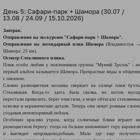
День 5: Сафари-парк + Шамора (30.07 /
13.08 / 24.09 / 15.10.2026)
Завтрак.
Отправление на экскурсию "Сафари-парк + Шамора".
Отправление на легендарный пляж Шамора
(Владивосток 
Шамора: 25 км).
Осмотр Стеклянного пляжа.
Пляж особо любим у поклонников группы "Мумий Тролль" - и
первый альбом называется Шамора. Прекрасные виды и общени
с океаном.
Словно разноцветная мозаика сверкает на солнце пляж бухт
Стеклянная. Когда-то здесь была свалка, но потом мусо
перестали привозить, берег очистили, а море обтесало стеклянны
осколки и керамические детали. Теперь они лежат ровным слоем
создавая неповторимый пейзаж.
Особенно красиво утром, когда солнечные блики играют н
разноцветном берегу: тогда он больше напоминает гору карамел
и выглядит неправдоподобным. Мало где еще получитс