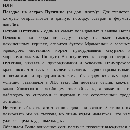
ИЛИ
Поездка на остров Путятина
(за доп. плату)*. Для туристов
которые отправляются в данную поездку, завтрак в формат
ланчбокс
Остров Путятина
- один из самых посещаемых в заливе Петр
Великого, чьи виды не дадут заскучать даже самом
искушенному туристу, славится бухтой Мраморной с зелёны
мрамором, чистейшим морем, причудливыми кекурами 
морскими львами. По пути Вы окунетесь в историю остров
Путятина, узнаете о присоединении и освоении Приморског
края, познакомитесь с исследователями, первооткрывателями
дипломатами и предпринимателями, благодаря которым кра
успешно развивался в XIX веке. Вы посетите бухты, кекуры
камни Унковского с лежбищем тюленей ларга, а также может
наблюдать за сивучами и ларгами в их естественной сред
обитания.
Не стоит забывать, что тюлени - дикие животные. Заставить и
позировать мы не сможем, но очень будем надеяться, что на
удастся сделать удачные кадры.
Обращаем Ваше внимание: если волна не позволит высадиться 