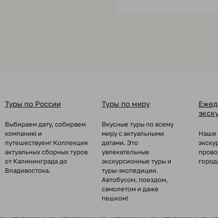
Туры по России
Туры по миру
Ежед
экск
Выбираем дату, собираем
Вкусные туры по всему
компанию и
миру с актуальными
Наши 
путешествуем! Коллекция
датами. Это
экску
актуальных сборных туров
увлекательные
прово
от Калининграда до
экскурсионные туры и
город
Владивостока.
туры-экспедиции.
Автобусом, поездом,
самолетом и даже
пешком!