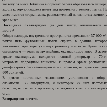
востоку от мыса Тобизина в обрывах берега образовалась пещера
вход в которую издалека имеет вид приметного темного пятна. Н
мысе имеется старый маяк, расположенный на слоистых камнях 
края мыса.
Посещение океанариума
(за доп. плату, оплачивается н
месте)*.
Общая площадь внутреннего пространства превышает 37 000 м²
почти пять футбольных полей скрыто в здании, которо
напоминает приоткрытую белую раковину моллюска. Приморски
океанариум — один из крупнейших океанариумов мира. В лево
крыле океанариума находится главный резервуар с 70-т
метровым подводным тоннелем. В правом крыле расположе
дельфинарий с бассейном-ареной и трибунами, которые вмещаю
800 зрителей.
В девяти постоянных экспозициях установлено в обще
сложности 135 аквариумов, и некоторые их них настольк
большие, что их монтировали до возведения крыши и некоторы
стен.
Возвращение в отель.