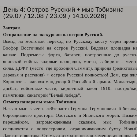
День 4: Остров Русский + мыс Тобизина
(29.07 / 12.08 / 23.09 / 14.10.2026)
Завтрак.
Отправление на экскурсию на остров Русский.
Выезд на мостовой переход по Русскому мосту через проли
Босфор Восточный на остров Русский. Видовая площадка н
канале. Подземелье форта, батареи, построенные до русско
японской войны, видовые площадки, мосты, лабиринт - мест
силы, ДВФУ (место, где проходил Саммит), природа (реликтовы
деревья и растения) + остров Русский полностью! Дом, где жи
Корнилов - главнокомандующий Российской армии. Монастырь
дисбат, войсковые части, кирпичный завод 1910г постройки
памятники, санаторий "Белый лебедь".
Осмотр панорамы мыса Тобизина.
Назван мыс в честь лейтенанта Германа Германовича Тобизина
бороздившего просторы Охотского и Японского морей. Низки
перешейком, загроможденным скалами, мыс Тобизин
соединяется с полуостровом, ограничивающим бухту Новы
Джигит с востока. От мыса отходит низкая каменистая кошка. 