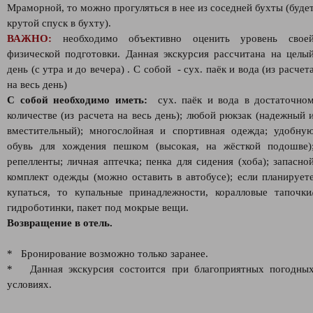
Мраморной, то можно прогуляться в нее из соседней бухты (буде
крутой спуск в бухту).
ВАЖНО:
необходимо объективно оценить уровень свое
физической подготовки. Данная экскурсия рассчитана на целы
день (с утра и до вечера) . С собой - сух. паёк и вода (из расчет
на весь день)
С собой необходимо иметь:
сух. паёк и вода в достаточно
количестве (из расчета на весь день); любой рюкзак (надежный 
вместительный); многослойная и спортивная одежда; удобну
обувь для хождения пешком (высокая, на жёсткой подошве)
репелленты; личная аптечка; пенка для сидения (хоба); запасно
комплект одежды (можно оставить в автобусе); если планирует
купаться, то купальные принадлежности, коралловые тапочки
гидроботинки, пакет под мокрые вещи.
Возвращение в отель.
* Бронирование возможно только заранее.
* Данная экскурсия состоится при благоприятных погодны
условиях.