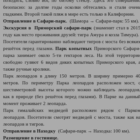
походить, словно йог, по битому стеклу. Здесь это совершенн
безопасно: за долгие годы осколки обтесались и стали очен
гладкими. Второй такой пляж в мире есть только в Калифорнии.
Отправление в Сафари-парк.
(Шамора → Сафари-парк: 55 км).
Экскурсия в Приморский сафари-парк
(знаменит стал в 201
году как место проживания друзей: тигра Амура и козла Тимура).
Посетители гарантированно наблюдают тигров с моста без всяки
решёток перед глазами.
Парк копытных
Приморского Сафари
парка занимает около 5-ти гектаров леса. На этой территори
свободно гуляют 6 видов диких копытных Приморского края, 
также ручные кролики.
Парк леопардов в длину 150 метров. В ширину примерно 4
метров. По периметру Парка леопардов расположен мост, 
шестиметровой высоты которого можно наблюдать леопардов
как в природе (без решёток перед глазами). В Парке на данны
момент проживает 2 леопарда.
Парк гималайских медведей расположен рядом с Парко
леопардов. Посетители смотрят медведей с моста, также как н
леопардов и тигров.
Отправление в Находку
(Сафари-парк → Находка: 100 км).
Размещение в гостинице.