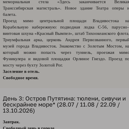
мемориальная стела «Здесь заканчивается Велика
Транссибирская магистраль». Новое здание Театра оперы 
балета.
Проезд мимо центральной площади Владивостока н
Корабельную набережную: подводная лодка С-56, парусно
винтовая шхуна «Красный Вымпел», штаб Тихоокеанского флота
Триумфальная арка, церковь Андрея Первозванного, первы
музей города Владивосток. Знакомство с Золотым Мостом, н
который можно попасть через туннель, проезжая мим
Фуникулера и видовой площадки Орлиное Гнездо. Проезд п
мосту через бухту Золотой Рог.
Заселение в отель.
Свободное время.
День 3: Остров Путятина: тюлени, сивучи и
бескрайнее море* (28.07 / 11.08 / 22.09 /
13.10.2026)
Завтрак.
Свободный день в городе.