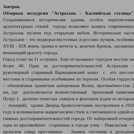
Завтрак.
Обзорная экскурсия "Астрахань - Каспийская столица"
Сохранившиеся исторические здания, особое переплетени
архитектурных стилей города позволяют назвать современну
Астрахань музеем под открытым небом. Историческая част
Астрахани – это подворья восточных и русских купцов, особняк
XVIII - XIX веков, храмы и мечети и, конечно Кремль, органичн
венчающий красоту города.
Город стоит на 11 островах. Ещё её называют городом мостов: и
более 40. Одна из достопримечательностей Астрахани 
рукотворный старинный Варвациевский канал с его шесть
мостами и старинными особняками по берегам. Особая гордост
– обновлённая гранитная набережная Волги, протяжённостью 
км, где располагаются величественный бронзовый памятни
Петру I, десятки тенистых скверов и фонтанов (один из которы
– поющий), здание Дворца бракосочетания, построенное в 191
году в колониальном мавританском стиле и считающееся одной и
главных достопримечательностей города. От набережной отходи
одна из красивейших старинных в городе улиц – Никольская – 
прошлом улица престижных банков, гостиниц и доходны