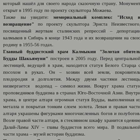
который нашёл для своего народа сказочную страну. Монумен
открыт в 1995 году по проекту скульптора Можаева.
Также вы увидите:
мемориальный комплекс "Исход 
возвращение"
по проекту скульптора Эрнста Неизвестного
посвященный жертвам сталинских репрессий – депортаци
калмыков в Сибирь в конце 1943 года и их возвращении на сво
родину в 1955-56 годах.
Главный буддистский храм Калмыкии "Золотая обител
Будды Шакьямуни"
построен в 2005 году. Перед центрально
лестницей, ведущей в храм, находится статуя Белого Старца 
посохом в руках. Он – хозяин всей земли, покровител
плодородия и долголетия. Между двумя частями лестниц
низвергается водопад – символ жизни. Вокруг храма стату
проповедников буддизма в странах Юго-Восточной Азии. Внутр
храма, в центре алтаря огромная статуя Будды, выполненная и
металла и покрытая тонким слоем золота. Левая и правая част
алтаря украшены фигурками многочисленных богов и полубогов
Возле правой части алтаря, в стеклянном шкафу хранится одеяни
Далай-Ламы XIV – главы буддистов всего мира. В подвально
части храма – музей истории буддизма.