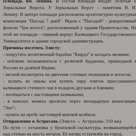
Площадь им. Ленина.
В состав площади входят Золотые 
Зеркальные Ворота. У Зеркальных Ворот – памятник В. И
Ленину. В центре площади расположена архитектурно-культурна
композиция "Пагода 7 дней". Рядом с "Пагодой" - декоративны
фонтан "Три лотоса", расположенный у здания Правительства. Н
этой же площади – главный корпус Калмыцкого Государственног
Университета и здание городской администрации.
Причины посетить Элисту:
- покрутить молитвенный барабан "Кюрдэ" и загадать желание;
- поближе познакомиться с религией буддизма, пришедшей 
Россию из далёкой Индии;
- весной посмотреть на цветение степных тюльпанов и лотосов;
- испить из пиалы или купить пару плиток прессованног
калмыцкого степного чая в подарок друзьям и близким;
- пообщаться с настоящими калмыками;
- в поисках жениха пролезть через легендарную композици
"Эхо";
- купить на пробу настоящей конской колбасы.
Отправление в Астрахань
(Элиста → Астрахань: 310 км).
По пути — остановка у бронзовой скульптуры, возвышающейс
над степью на шесть метров. Её взгляд устремлён на город.