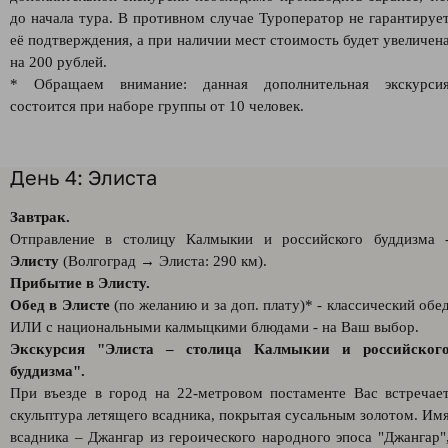
до начала тура. В противном случае Туроператор не гарантируе
её подтверждения, а при наличии мест стоимость будет увеличен
на 200 рублей.
* Обращаем внимание: данная дополнительная экскурси
состоится при наборе группы от 10 человек.
День 4: Элиста
Завтрак.
Отправление в столицу Калмыкии и российского буддизма 
Элисту
(Волгоград → Элиста: 290 км).
Прибытие в Элисту.
Обед в Элисте
(по желанию и за доп. плату)* - классический обе
ИЛИ с национальными калмыцкими блюдами - на Ваш выбор.
Экскурсия "Элиста – столица Калмыкии и российског
буддизма".
При въезде в город на 22-метровом постаменте Вас встречае
скульптура летящего всадника, покрытая сусальным золотом. Им
всадника – Джангар из героического народного эпоса "Джангар"