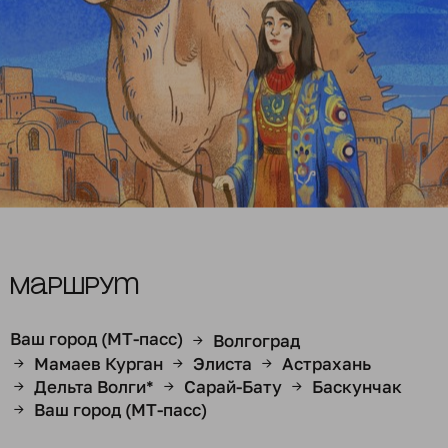
Маршрут
Ваш город (МТ-пасс)
Волгоград
→
Мамаев Курган
Элиста
Астрахань
→
→
→
Дельта Волги*
Сарай-Бату
Баскунчак
→
→
→
Ваш город (МТ-пасс)
→