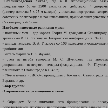
"Сталинградская битва"
, где в 8 экспозиционных зала
представлено более 3500 экспонатов, действуют 4 диорам
(размер полотна 5 х 25 м каждая), уникальная портретная галере
советских полководцев и военачальников, принимавших участие 
Сталинградской битве.
Наиболее известные реликвии музея:
• почётный меч – дар короля Георга VI гражданам Сталинграда
вручённый И. В. Сталину на Тегеранской конференции в 1943 г.;
• шинель генерала В. А. Глазкова со 168 пулевыми и осколочным
пробоинами;
• китель маршала Г. К. Жукова;
• стол из штаба генерала М. С. Шумилова, где впервы
допрашивали немецкого генерал-фельдмаршала Ф. Паулюса
пленённого в Сталинграде в 1943 г.;
• 76-мм пушка «ЗИС-3», прошедшая с боями от Сталинграда д
Берлина и др.
Сбор группы.
Отправление на размещение в отеле.
* Обращаем Ваше внимание, что бронирование и оплат
дополнительной экскурсии необходимо производить заранее, т.е