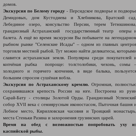
домов.
Экскурсия по Белому городу
- Персидское подворье и подворь
Демидовых, дом Кустодиева и Хлебникова, Братский сад
Лебединое озеро, консульство Персии, терем Тетюшинова
грандиозный Астраханский государственный театр оперы 
балета. А ещё во время экскурсии Вы побываете на легендарно
рыбном рынке "Селенские Исады" – одном из главных центро
торговли местной рыбой. Тут можно найти деликатесы, которым
славится астраханская земля. Популярна среди покупателей 
копчёная рыбка попроще: толстолобики, чехонь, сомы 
холодного и горячего копчения, в виде балыка, пользуетс
большим спросом сушёная вобла.
Экскурсия по Астраханскому кремлю.
Огромная, полность
сохранившаяся крепость России на юге. Построена из руи
Сарай-Бату - столицы Золотой Орды. Грандиозный Успенски
собор XVII века с семиярусным иконостасом, Пыточная башня 
Лобное место, Кирилловская часовня и Троицкий монастырь
места Стеньки Разина и захоронения грузинских царей.
Время на обед с возможностью попробовать уху и
каспийской рыбы.