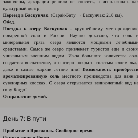
закончены, декорации решили не сносить, а использовать ка
культурный центр.
Переезд в Баскунчак.
(Сарай-Бату → Баскунчак: 218 км).
Обед.
Поездка к озеру Баскунчак
- крупнейшему месторождени
поваренной соли в России. Научно доказано, что соль 
минеральная грязь озера являются мощными лечебным
средствами. Самое же озеро привлекает туристов еще и свои
уникальным внешним видом. Из-за большого количества сол
создается впечатление, что озеро покрыто толстым слоем льд
даже в самые жаркие летние дни!
Возможность приобрест
ароматизированную соль
местного производства для ванн 
сувенирных киосках. С озера открывается великолепный вид н
гору Богдо!
Отправление домой.
День 7: В пути
Прибытие в Ярославль. Свободное время.
Отправление в Пермь.