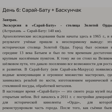
День 6: Сарай-Бату + Баскунчак
Завтрак.
Экскурсия в «Сарай-Бату» - столица Золотой Орд
(Астрахань → Сарай-Бату: 140 км).
Археологические исследования были начаты здесь в 1965 г., и 
результате учёные пришли к неоспоримому выводу: эт
историческая столица Золотой Орды. Город был основан 
середине 13 века Батыем и был по тем временам достаточн
крупным населённым пунктом. К тому же он стоял на Велико
шёлковом пути, что давало поселению все возможности для рост
и развития. В Сарай-Бату (или Сарай-аль-Махруса) появилис
водные коммуникации и огромное множество мастерских, гд
занимались резьбой по кости, изготовлением керамической 
стеклянной посуды, обработкой металлов.
В настоящее время «Сарай-Бату» — это своего рода музей по
открытым небом. Всё началось в 2011 г. с постройки декораци
для исторической киноленты «Орда», для которо
реконструировали часть города. После того, как съёмки был