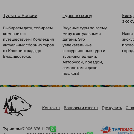
Туры по России
Туры по миру
Ежед
экск
Выбираем дату, собираем
Вкусные туры по всему
компанию и
миру с актуальными
Наши 
путешествуем! Коллекция
датами. Это
экску
актуальных сборных туров
увлекательные
прово
от Калининграда до
экскурсионные туры и
город
Владивостока.
туры-экспедиции.
Автобусом, поездом,
самолетом и даже
пешком!
Контакты
Вопросы и ответы
Где купить
О на
Туристам
+7 906 876 11 76