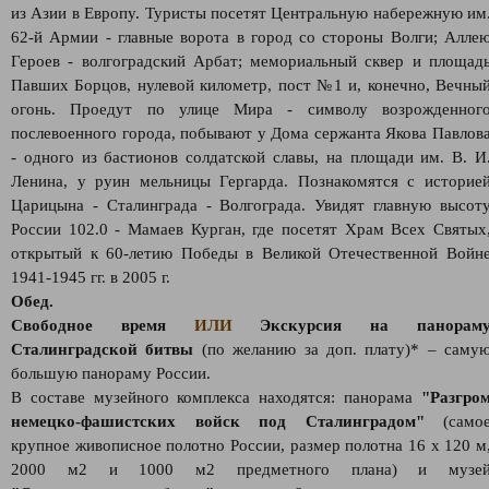
из Азии в Европу. Туристы посетят Центральную набережную им
62-й Армии - главные ворота в город со стороны Волги; Алле
Героев - волгоградский Арбат; мемориальный сквер и площад
Павших Борцов, нулевой километр, пост №1 и, конечно, Вечны
огонь. Проедут по улице Мира - символу возрожденног
послевоенного города, побывают у Дома сержанта Якова Павлов
- одного из бастионов солдатской славы, на площади им. В. И
Ленина, у руин мельницы Гергарда. Познакомятся с историе
Царицына - Сталинграда - Волгограда. Увидят главную высот
России 102.0 - Мамаев Курган, где посетят Храм Всех Святых
открытый к 60-летию Победы в Великой Отечественной Войн
1941-1945 гг. в 2005 г.
Обед.
Свободное время
ИЛИ
Экскурсия на панорам
Сталинградской битвы
(по желанию за доп. плату)* – саму
большую панораму России.
В составе музейного комплекса находятся: панорама
"Разгро
немецко-фашистских войск под Сталинградом"
(само
крупное живописное полотно России, размер полотна 16 х 120 м
2000 м2 и 1000 м2 предметного плана) и музе