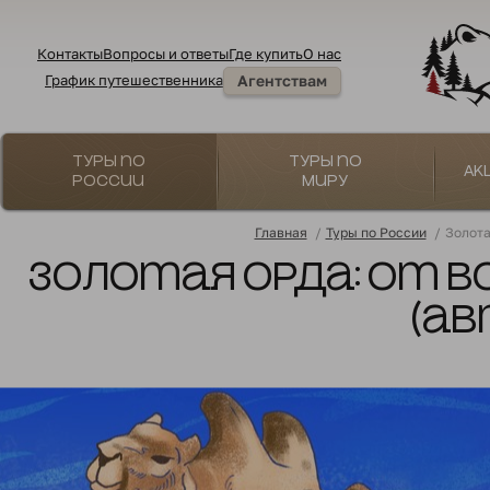
Контакты
Вопросы и ответы
Где купить
О нас
График путешественника
Агентствам
Туры по
Туры по
Ак
России
миру
Главная
/
Туры по России
/
Золота
Золотая Орда: от В
(ав