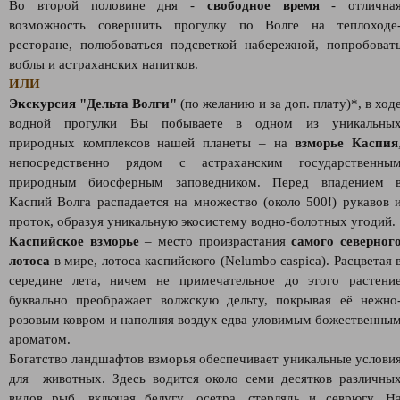
Во второй половине дня -
свободное время
- отлична
возможность совершить прогулку по Волге на теплоходе
ресторане, полюбоваться подсветкой набережной, попробоват
воблы и астраханских напитков.
ИЛИ
Экскурсия "Дельта Волги"
(по желанию и за доп. плату)*, в ход
водной прогулки Вы побываете в одном из уникальны
природных комплексов нашей планеты – на
взморье Каспия
непосредственно рядом с астраханским государственны
природным биосферным заповедником. Перед впадением 
Каспий Волга распадается на множество (около 500!) рукавов 
проток, образуя уникальную экосистему водно-болотных угодий.
Каспийское взморье
– место произрастания
самого северног
лотоса
в мире, лотоса каспийского (Nelumbo caspica). Расцветая 
середине лета, ничем не примечательное до этого растени
буквально преображает волжскую дельту, покрывая её нежно
розовым ковром и наполняя воздух едва уловимым божественны
ароматом.
Богатство ландшафтов взморья обеспечивает уникальные услови
для животных. Здесь водится около семи десятков различны
видов рыб, включая белугу, осетра, стерлядь и севрюгу. Н