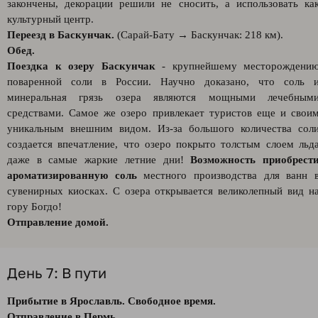
закончены, декорации решили не сносить, а использовать ка
культурный центр.
Переезд в Баскунчак.
(Сарай-Бату → Баскунчак: 218 км).
Обед.
Поездка к озеру Баскунчак
- крупнейшему месторождени
поваренной соли в России. Научно доказано, что соль 
минеральная грязь озера являются мощными лечебным
средствами. Самое же озеро привлекает туристов еще и свои
уникальным внешним видом. Из-за большого количества сол
создается впечатление, что озеро покрыто толстым слоем льд
даже в самые жаркие летние дни!
Возможность приобрест
ароматизированную соль
местного производства для ванн 
сувенирных киосках. С озера открывается великолепный вид н
гору Богдо!
Отправление домой.
День 7: В пути
Прибытие в Ярославль. Свободное время.
Отправление в Пермь.