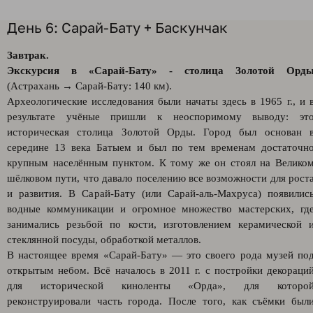
День 6: Сарай-Бату + Баскунчак
Завтрак.
Экскурсия в «Сарай-Бату» - столица Золотой Орд
(Астрахань → Сарай-Бату: 140 км).
Археологические исследования были начаты здесь в 1965 г., и 
результате учёные пришли к неоспоримому выводу: эт
историческая столица Золотой Орды. Город был основан 
середине 13 века Батыем и был по тем временам достаточн
крупным населённым пунктом. К тому же он стоял на Велико
шёлковом пути, что давало поселению все возможности для рост
и развития. В Сарай-Бату (или Сарай-аль-Махруса) появилис
водные коммуникации и огромное множество мастерских, гд
занимались резьбой по кости, изготовлением керамической 
стеклянной посуды, обработкой металлов.
В настоящее время «Сарай-Бату» — это своего рода музей по
открытым небом. Всё началось в 2011 г. с постройки декораци
для исторической киноленты «Орда», для которо
реконструировали часть города. После того, как съёмки был