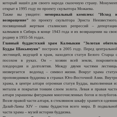
который нашёл для своего народа сказочную страну. Монумен
открыт в 1995 году по проекту скульптора Можаева.
Также вы увидите:
мемориальный комплекс "Исход 
возвращение"
по проекту скульптора Эрнста Неизвестного
посвященный жертвам сталинских репрессий – депортаци
калмыков в Сибирь в конце 1943 года и их возвращении на сво
родину в 1955-56 годах.
Главный буддистский храм Калмыкии "Золотая обител
Будды Шакьямуни"
построен в 2005 году. Перед центрально
лестницей, ведущей в храм, находится статуя Белого Старца 
посохом в руках. Он – хозяин всей земли, покровител
плодородия и долголетия. Между двумя частями лестниц
низвергается водопад – символ жизни. Вокруг храма стату
проповедников буддизма в странах Юго-Восточной Азии. Внутр
храма, в центре алтаря огромная статуя Будды, выполненная и
металла и покрытая тонким слоем золота. Левая и правая част
алтаря украшены фигурками многочисленных богов и полубогов
Возле правой части алтаря, в стеклянном шкафу хранится одеяни
Далай-Ламы XIV – главы буддистов всего мира. В подвально
части храма – музей истории буддизма.