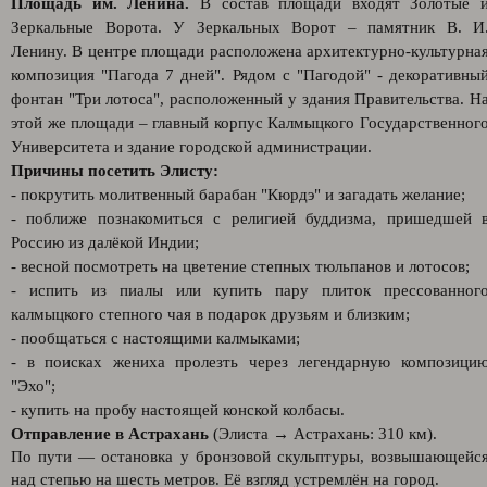
Площадь им. Ленина.
В состав площади входят Золотые 
Зеркальные Ворота. У Зеркальных Ворот – памятник В. И
Ленину. В центре площади расположена архитектурно-культурна
композиция "Пагода 7 дней". Рядом с "Пагодой" - декоративны
фонтан "Три лотоса", расположенный у здания Правительства. Н
этой же площади – главный корпус Калмыцкого Государственног
Университета и здание городской администрации.
Причины посетить Элисту:
- покрутить молитвенный барабан "Кюрдэ" и загадать желание;
- поближе познакомиться с религией буддизма, пришедшей 
Россию из далёкой Индии;
- весной посмотреть на цветение степных тюльпанов и лотосов;
- испить из пиалы или купить пару плиток прессованног
калмыцкого степного чая в подарок друзьям и близким;
- пообщаться с настоящими калмыками;
- в поисках жениха пролезть через легендарную композици
"Эхо";
- купить на пробу настоящей конской колбасы.
Отправление в Астрахань
(Элиста → Астрахань: 310 км).
По пути — остановка у бронзовой скульптуры, возвышающейс
над степью на шесть метров. Её взгляд устремлён на город.