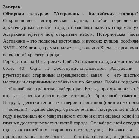
Завтрак.
Обзорная экскурсия "Астрахань - Каспийская столица"
Сохранившиеся исторические здания, особое переплетени
архитектурных стилей города позволяют назвать современну
Астрахань музеем под открытым небом. Историческая част
Астрахани – это подворья восточных и русских купцов, особняк
XVIII - XIX веков, храмы и мечети и, конечно Кремль, органичн
венчающий красоту города.
Город стоит на 11 островах. Ещё её называют городом мостов: и
более 40. Одна из достопримечательностей Астрахани 
рукотворный старинный Варвациевский канал с его шесть
мостами и старинными особняками по берегам. Особая гордост
– обновлённая гранитная набережная Волги, протяжённостью 
км, где располагаются величественный бронзовый памятни
Петру I, десятки тенистых скверов и фонтанов (один из которы
– поющий), здание Дворца бракосочетания, построенное в 191
году в колониальном мавританском стиле и считающееся одной и
главных достопримечательностей города. От набережной отходи
одна из красивейших старинных в городе улиц – Никольская – 
прошлом улица престижных банков, гостиниц и доходны