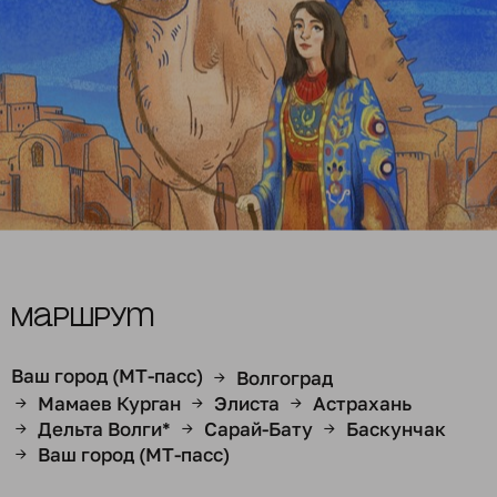
Маршрут
Ваш город (МТ-пасс)
Волгоград
→
Мамаев Курган
Элиста
Астрахань
→
→
→
Дельта Волги*
Сарай-Бату
Баскунчак
→
→
→
Ваш город (МТ-пасс)
→