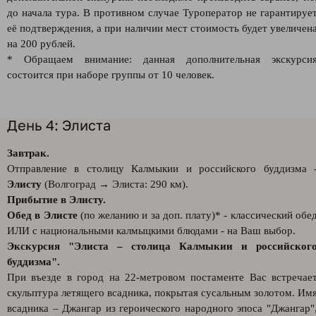
до начала тура. В противном случае Туроператор не гарантируе
её подтверждения, а при наличии мест стоимость будет увеличен
на 200 рублей.
* Обращаем внимание: данная дополнительная экскурси
состоится при наборе группы от 10 человек.
День 4: Элиста
Завтрак.
Отправление в столицу Калмыкии и российского буддизма 
Элисту
(Волгоград → Элиста: 290 км).
Прибытие в Элисту.
Обед в Элисте
(по желанию и за доп. плату)* - классический обе
ИЛИ с национальными калмыцкими блюдами - на Ваш выбор.
Экскурсия "Элиста – столица Калмыкии и российског
буддизма".
При въезде в город на 22-метровом постаменте Вас встречае
скульптура летящего всадника, покрытая сусальным золотом. Им
всадника – Джангар из героического народного эпоса "Джангар"