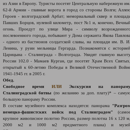
из Азии в Европу. Туристы посетят Центральную набережную им
62-й Армии - главные ворота в город со стороны Волги; Алле
Героев - волгоградский Арбат; мемориальный сквер и площад
Павших Борцов, нулевой километр, пост №1 и, конечно, Вечны
огонь. Проедут по улице Мира - символу возрожденног
послевоенного города, побывают у Дома сержанта Якова Павлов
- одного из бастионов солдатской славы, на площади им. В. И
Ленина, у руин мельницы Гергарда. Познакомятся с историе
Царицына - Сталинграда - Волгограда. Увидят главную высот
России 102.0 - Мамаев Курган, где посетят Храм Всех Святых
открытый к 60-летию Победы в Великой Отечественной Войн
1941-1945 гг. в 2005 г.
Обед.
Свободное время
ИЛИ
Экскурсия на панорам
Сталинградской битвы
(по желанию за доп. плату)* – саму
большую панораму России.
В составе музейного комплекса находятся: панорама
"Разгро
немецко-фашистских войск под Сталинградом"
(само
крупное живописное полотно России, размер полотна 16 х 120 м
2000 м2 и 1000 м2 предметного плана) и музе