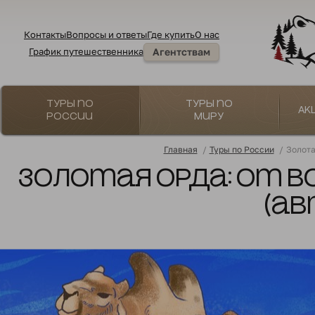
Контакты
Вопросы и ответы
Где купить
О нас
График путешественника
Агентствам
Туры по
Туры по
Ак
России
миру
Главная
/
Туры по России
/
Золота
Золотая Орда: от В
(ав