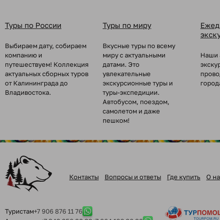
Туры по России
Туры по миру
Ежед
экск
Выбираем дату, собираем
Вкусные туры по всему
компанию и
миру с актуальными
Наши 
путешествуем! Коллекция
датами. Это
экску
актуальных сборных туров
увлекательные
прово
от Калининграда до
экскурсионные туры и
город
Владивостока.
туры-экспедиции.
Автобусом, поездом,
самолетом и даже
пешком!
Контакты
Вопросы и ответы
Где купить
О на
Туристам
+7 906 876 11 76