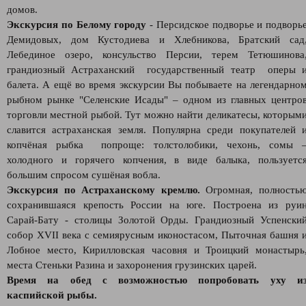
домов.
Экскурсия по Белому городу
- Персидское подворье и подворь
Демидовых, дом Кустодиева и Хлебникова, Братский сад
Лебединое озеро, консульство Персии, терем Тетюшинова
грандиозный Астраханский государственный театр оперы 
балета. А ещё во время экскурсии Вы побываете на легендарно
рыбном рынке "Селенские Исады" – одном из главных центро
торговли местной рыбой. Тут можно найти деликатесы, которым
славится астраханская земля. Популярна среди покупателей 
копчёная рыбка попроще: толстолобики, чехонь, сомы 
холодного и горячего копчения, в виде балыка, пользуетс
большим спросом сушёная вобла.
Экскурсия по Астраханскому кремлю.
Огромная, полность
сохранившаяся крепость России на юге. Построена из руи
Сарай-Бату - столицы Золотой Орды. Грандиозный Успенски
собор XVII века с семиярусным иконостасом, Пыточная башня 
Лобное место, Кирилловская часовня и Троицкий монастырь
места Стеньки Разина и захоронения грузинских царей.
Время на обед с возможностью попробовать уху и
каспийской рыбы.