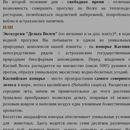
Во второй половине дня -
свободное время
- отлична
возможность совершить прогулку по Волге на теплоходе
ресторане, полюбоваться подсветкой набережной, попробоват
воблы и астраханских напитков.
ИЛИ
Экскурсия "Дельта Волги"
(по желанию и за доп. плату)*, в ход
водной прогулки Вы побываете в одном из уникальны
природных комплексов нашей планеты – на
взморье Каспия
непосредственно рядом с астраханским государственны
природным биосферным заповедником. Перед впадением 
Каспий Волга распадается на множество (около 500!) рукавов 
проток, образуя уникальную экосистему водно-болотных угодий.
Каспийское взморье
– место произрастания
самого северног
лотоса
в мире, лотоса каспийского (Nelumbo caspica). Расцветая 
середине лета, ничем не примечательное до этого растени
буквально преображает волжскую дельту, покрывая её нежно
розовым ковром и наполняя воздух едва уловимым божественны
ароматом.
Богатство ландшафтов взморья обеспечивает уникальные услови
для животных. Здесь водится около семи десятков различны
видов рыб, включая белугу, осетра, стерлядь и севрюгу. Н