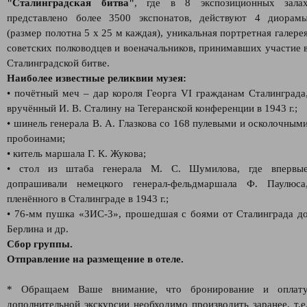
"Сталинградская битва"
, где в 8 экспозиционных зала
представлено более 3500 экспонатов, действуют 4 диорам
(размер полотна 5 х 25 м каждая), уникальная портретная галере
советских полководцев и военачальников, принимавших участие 
Сталинградской битве.
Наиболее известные реликвии музея:
• почётный меч – дар короля Георга VI гражданам Сталинграда
вручённый И. В. Сталину на Тегеранской конференции в 1943 г.;
• шинель генерала В. А. Глазкова со 168 пулевыми и осколочным
пробоинами;
• китель маршала Г. К. Жукова;
• стол из штаба генерала М. С. Шумилова, где впервы
допрашивали немецкого генерал-фельдмаршала Ф. Паулюса
пленённого в Сталинграде в 1943 г.;
• 76-мм пушка «ЗИС-3», прошедшая с боями от Сталинграда д
Берлина и др.
Сбор группы.
Отправление на размещение в отеле.
* Обращаем Ваше внимание, что бронирование и оплат
дополнительной экскурсии необходимо производить заранее, т.е