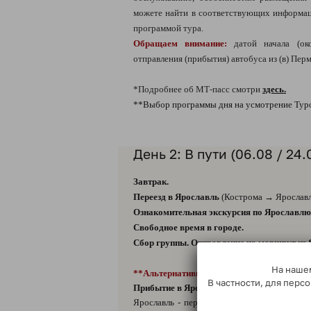
можете найти в соответствующих информац
программой тура.
Обращаем внимание:
датой начала (ок
отправления (прибытия) автобуса из (в) Пер
*Подробнее об МТ-пасс смотри
здесь.
**Выбор программы дня на усмотрение Тур
День 2: В пути (06.08 / 24.
Завтрак.
Переезд в Ярославль
(Кострома → Ярославль
Ознакомительная экскурсия по Ярославлю
Свободное время в городе.
Сбор группы. Отправление на маршрут из Я
На нашем
**Альтернативный вариант программы дн
В частности, для пер
Прибытие в Ярославль.
Ярославль - первый христианский город на