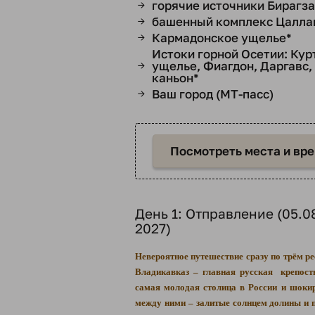
горячие источники Бирагза
→
башенный комплекс Цалла
→
Кармадонское ущелье*
→
Истоки горной Осетии: Кур
ущелье, Фиагдон, Даргавс,
→
каньон*
Ваш город (МТ-пасс)
→
Посмотреть места и вр
День 1: Отправление (05.08
2027)
Невероятное путешествие сразу по трём р
Владикавказ – главная русская крепост
самая молодая столица в России и шок
между ними – залитые солнцем долины и