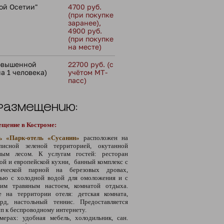
ой Осетии"
4700 руб.
(при покупке
заранее),
4900 руб.
(при покупке
на месте)
повышенной
22700 руб. (с
а 1 человека)
учётом МТ-
пасс)
 размещению:
ещение в Костроме:
ь «Парк-отель «Сусанин»
расположен на
писной зеленой территорией, окутанной
ным лесом. К услугам гостей: ресторан
ой и европейской кухни, банный комплекс с
сической парной на березовых дровах,
лью с холодной водой для омоложения и с
чим травяным настоем, комнатой отдыха.
е на территории отеля: детская комната,
ярд, настольный теннис. Предоставляется
п к беспроводному интернету.
мерах: удобная мебель, холодильник, сан.