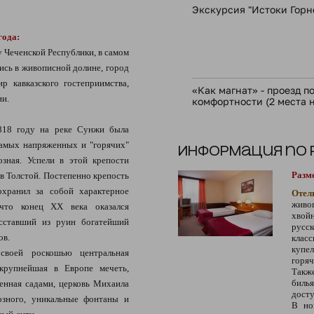
Экскурсия "Истоки Горн
года:
 Чеченской Республики, в самом
ись в живописной долине, город
р кавказского гостеприимства,
«Как магнат» - проезд 
ии.
комфортности (2 места н
818 году на реке Сунжи была
самых напряженных и "горячих"
Информация по
озная. Успели в этой крепости
Разм
в Толстой. Постепенно крепость
охранил за собой характерное
Отел
живо
что конец XX века оказался
хвой
осставший из руин богатейший
русск
ов.
клас
купе
воей роскошью центральная
горя
 крупнейшая в Европе мечеть,
Такж
биль
нная садами, церковь Михаила
досту
озного, уникальные фонтаны и
В но