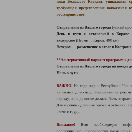
пики Большого Кавказа, уникальная ср
требующая представления кавказская к
гостеприимство!
Отправление из Вашего города
(умный про
День в пути с остановкой в Кирове 
экскурсию
(Пермь → Киров: 490 км).
Вечером —
размещение в отеле в Костроме
**Альтернативный вариант программы дн
Отправление из Вашего города на поезде д
Ночь в пути.
ВАЖНО!
На территории Республики Чечня
негласный дресс-код. Женщинам не реком
одежду, зона декольте должна быть закрыта
Для мужчин - длинные брюки и рубашки/ фу
плечи и грудь.
Внимание!
Всю необходимую инфо
обслуживанию, особенностям размещения