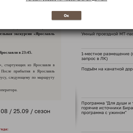
охранилась удивительная легенда
скурсии). С тех пор стоит над
В стоимость тура
орожан и гостей удивительными
Ок
исторический центр Ярославля
НЕСКО!), уютными скверами и
Умный проездной МТ-па
ельная экскурсия «Ярославль
рославля в 23:45.
1-местное размещение (
запрос в ЛК)
», стартующих из Ярославля в
Подъём на канатной дор
. После прибытия в Ярославль
обусу, следующему по маршруту
оператора.
Программа "Для души и 
горячие источники Бираг
08 / 25.09 / сезон
программа с ужином"
года: