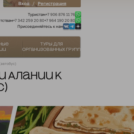
/
Вход
Регистрация
Туристам
+7 906 876 11 76
тствам
+7 342 259 20 80
+7 964 190 20 80
Присоединяйтесь к нам
ные
Туры для
ии
организованных групп
(автобус)
и Алании к
с)