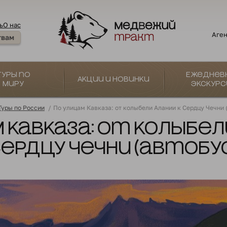
ь
О нас
Аген
твам
Туры по
Ежеднев
Акции и новинки
миру
экскурс
Туры по России
/
По улицам Кавказа: от колыбели Алании к Сердцу Чечни 
 Кавказа: от колыбел
ердцу Чечни (автобу