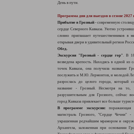
День в пути.
Программа дня для выездов в сезоне 2027 
Прибытие в Грозный
- современную столицу
сердце Северного Кавказа. Уютно устроивш
словно приглашает путешественников в ми
открывая двери в удивительный регион Росс
Обед.
Экскурсия "Грозный - сердце гор"
. В 1
возведена крепость. Находясь в одной из 
точек Кавказа, она получила название Гр
послужить и М.Ю. Лермонтов, и молодой Ле
разрослась до целого города, который с
название - Грозный. Несмотря на то, 
разрушительным для Грозного, сейчас в
город Кавказа привлекает все больше турист
В программе экскурсии:
поражающая с
магистраль Грозного, "Сердце Чечни" -
украшенная редчайшим мрамором и окруже
Архангела, заложенная при основании Гр