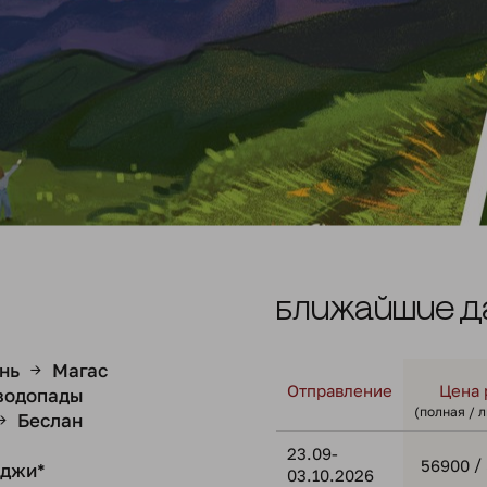
Ближайшие д
нь
Магас
→
Отправление
Цена 
водопады
(полная / 
Беслан
→
23.09-
/
56900
рджи*
03.10.2026