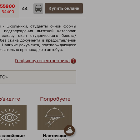
55900
44
Купить онлайн
64400
н - школьники, cтуденты очной формы
я подтверждения льготной категории
 заказу скан студенческого билета/
(без скана документа в предоставлении
). Наличие документа, подтверждающего
бязательно при посадке в автобус.
График путешественника
ЯТО»
Увидите
Попробуете
шкалойские
Настоящие