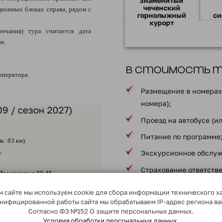
знаменитый
чеченский
ионных блоках справа, рядом с
горнолыжный
си
курорт
ончания) тура считается дата
ми.
В стоимость ту
оператора.
Размещение в номерах 
номера);
09 / сезон 2027)
Проезд на автобусе (и
Питание по программе
: 83 км).
.
Экскурсионное обслуж
Страхование ответств
рославля в 23:45.
пассажирами;
 сайте мы используем cookie для сбора информации технического х
я:
Услуги сопровождающе
сонифицированной работы сайта мы обрабатываем IP-адрес региона в
Согласно ФЗ №152 О защите персональных данных.
* в соответствии с програ
 Волге. Основан он был в 1010
Условия обработки персональных данных.