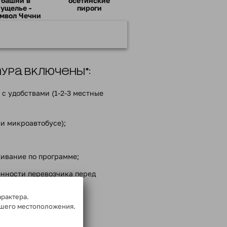
башни в
осетинские
ущелье -
пироги
мвол Чечни
ра включены*:
с удобствами (1-2-3 местные
ли микроавтобусе);
;
ивание по программе;
енности перевозчика перед
арактера.
го на маршруте;
ашего местоположения.
ммой тура