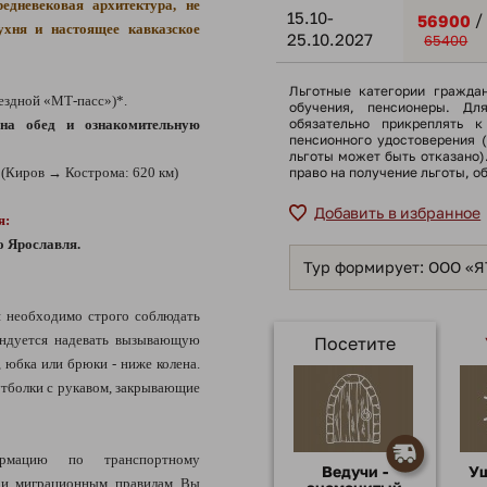
едневековая архитектура, не
15.10-
/
56900
ухня и настоящее кавказское
25.10.2027
65400
Льготные категории гражда
ездной «МТ-пасс»)*.
обучения, пенсионеры. Дл
обязательно прикреплять к
на обед и ознакомительную
пенсионного удостоверения 
льготы может быть отказано
(Киров → Кострома: 620 км)
право на получение льготы, о
Добавить в избранное
я:
о Ярославля.
Тур формирует: ООО «
 необходимо строго соблюдать
ендуется надевать вызывающую
Посетите
, юбка или брюки - ниже колена.
тболки с рукавом, закрывающие
рмацию по транспортному
Ведучи -
У
 и миграционным правилам Вы