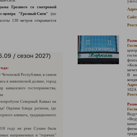
ный-сити.
узел 
рама Грозного со смотровой
Адре
с-центра "Грозный-Сити"
(по
Сайт
высоты 130 метров открывается
Реес
Разме
Гост
цент
6.09 / сезон 2027)
гос
фон
«Кол
года:
мечет
 Чеченской Республики, в самом
В но
конд
ись в живописной долине, город
Адре
р кавказского гостеприимства,
102А
Реес
ии.
опробуем Северный Кавказ на
Разме
да! Оценим блюда региона, где
Гост
Вед
горного климата, традиционного
«Вед
канат
818 году на реке Сунжи была
фитн
трад
самых напряженных и "горячих"