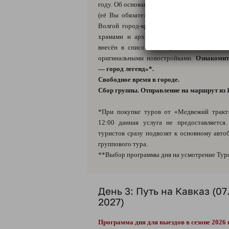
году. Об основании города до наших дней с
(её Вы обязательно услышите во время эк
Волгой город-красавец, радуя и удивляя г
храмами и архитектурными ансамблями (
внесён в список Всемирного наследия Ю
оригинальными новостройками.
Ознакомит
— город легенд»*.
Свободное время в городе.
Сбор группы. Отправление на маршрут из Я
*При покупке туров от «Медвежий тракт
12:00 данная услуга не предоставляется
туристов сразу подвозят к основному авт
группового тура.
**Выбор программы дня на усмотрение Тур
День 3: Путь на Кавказ (07.
2027)
Программа дня для выездов в сезоне 2026 