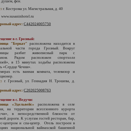
с душем, фен.
с:
г. Кострома ул. Магистральная, д. 40
:
www.susaninhotel.ru
тровый адрес:
С442024005750
щение в г. Грозный:
иница "Беркат"
расположена находится в
ральной части города Грозный. Вокруг
тиницы разбит живописный парк с
таном.
Рядом расположен спортхолл
изей», в 15 минутах ходьбы расположена
ь «Сердце Чечни».
мерах есть ванная комната, телевизор и
иционер.
с:
г.
Грозный,
ул. Геннадия Н. Трошева, д.
тровый адрес:
С202025008763
щение в с. Ведучи:
иница «Эдельвейс»
расположена в селе
учи,
на территории всесезонного курорта
учи», в непосредственной близости от
ной дороги. К услугам гостей
ресторан, бар,
ес-центром и
спа-центр
. Отель построен в
ициях национальной вайнахской башенной