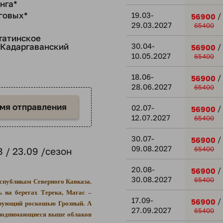
нга*
говых*
19.03-
/
56900
29.03.2027
65400
татинское
 Кадаргаванский
30.04-
/
56900
10.05.2027
65400
18.06-
/
56900
28.06.2027
65400
емя отправления
02.07-
/
56900
12.07.2027
65400
30.07-
/
56900
09.08.2027
65400
 / 23.09 /сезон
20.08-
/
56900
30.08.2027
65400
еспубликам Северного Кавказа.
ь на берегах Терека, Магас –
17.09-
/
56900
ирующий роскошью Грозный. А
27.09.2027
65400
 поднимающиеся выше облаков