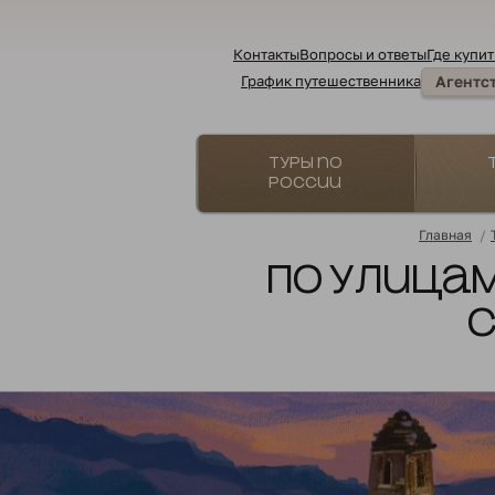
Контакты
Вопросы и ответы
Где купит
График путешественника
Агентс
Туры по
России
Главная
/
По улицам
С