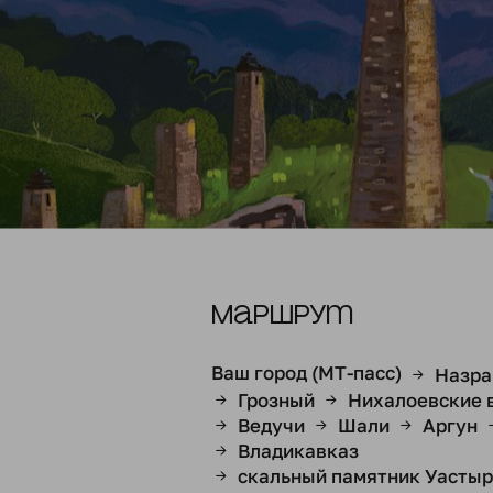
Маршрут
Ваш город (МТ-пасс)
Назра
→
Грозный
Нихалоевские 
→
→
Ведучи
Шали
Аргун
→
→
→
Владикавказ
→
скальный памятник Уасты
→