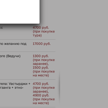
 не входит:
сс
4700 руб.
(при покупке
тура)
по желанию под
17000 руб.
оге (Ведучи)
1300 руб.
(при покупке
заранее),
1500 руб.
(при покупке
на месте)
тела: Уастырджи +
4700 руб.
занга + этно-
(при покупке
заранее),
4900 руб.
(при покупке
на месте)