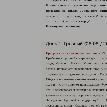
Триумфальная арка и футуристический Гроз
В завершение экскурсии нас ждёт
пано
площадки на крыше 30-этажного бизне
желанию и за доп. плату на месте)*. С 
потрясающий вид на весь город!
Размещение в гостинице.
День 4: Грозный (08.08 / 2
Программа дня для выездов в сезоне 2026 
Прибытие в Грозный -
современную столицу
сердце Северного Кавказа. Уютно устроивш
словно приглашает путешественников в ми
открывая двери в удивительный регион Росс
Обед с элементами национальной кухни:
п
вкус и продегустируем национальные блю
кухня формировалась веками под влиянием 
уклада жизни и соседства разных народов.
Экскурсия "Грозный - сердце гор".
В 1
возведена крепость. Находясь в одной из 