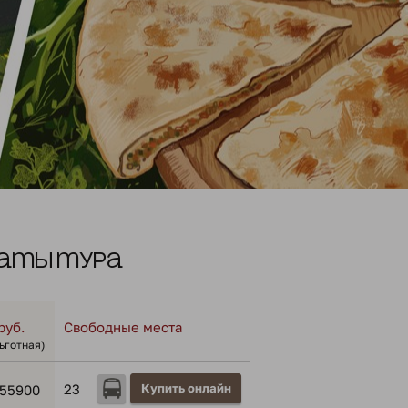
аты тура
руб.
Свободные места
льготная)
23
Купить онлайн
55900