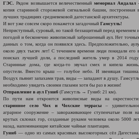
ГЭС.
Рядом возвышается величественный
мемориал Андалал
копия старинной сторожевой сигнальной башни, построенная 
лучших традициях средневековой дагестанской архитектуры.
И вот уже совсем скоро покажется загадочный
Гамсутль!
Неприступный, суровый, но такой беззащитный перед временем 
погодой и бесконечно живописный заброшенный аул. Нет точны
данных о том, когда он появился здесь. Предположительно, аул
около двух тысяч лет! С течением времени люди покидали его 
поисках лучшей доли, а последний житель умер в 2014 году
Старинные дома, где когда-то звучал смех и кипела жизнь
опустели. Вместо крыш — голубое небо. И звенящая тишина
Воздух пьянит запахами трав, виды — западают в душу. Гамсутл
необходимо увидеть своими глазами хотя бы раз в жизни!
Отправление в аул Гуниб
(Гамсутль → Гуниб: 21 км).
По пути нам откроются живописные виды на окрестности
старинное село Чох и Чохские террасы
– удивительно
аграрное сооружение – завораживающее ступенчатые поля н
крутых склонах гор, созданные руками человека около 5000 ле
назад, напоминающие китайские чайные плантации.
Гуниб
— одно из самых красивых высокогорных сёл Дагестана