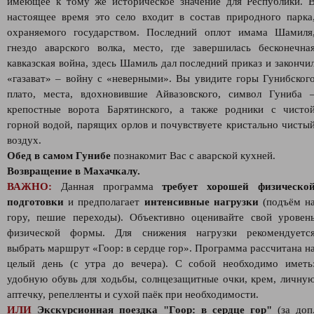
имеющее к тому же историческое значение для Республики. 
настоящее время это село входит в состав природного парка
охраняемого государством. Последний оплот имама Шамиля
гнездо аварского волка, место, где завершилась бесконечна
кавказская война, здесь Шамиль дал последний приказ и закончи
«газават» – войну с «неверными». Вы увидите горы Гунибског
плато, места, вдохновившие Айвазовского, символ Гуниба 
крепостные ворота Барятинского, а также родники с чисто
горной водой, парящих орлов и почувствуете кристально чисты
воздух.
Обед в самом Гунибе
познакомит Вас с аварской кухней.
Возвращение в Махачкалу.
ВАЖНО:
Данная программа
требует хорошей физическо
подготовки
и предполагает
интенсивные нагрузки
(подъём н
гору, пешие переходы). Объективно оценивайте свой уровен
физической формы. Для снижения нагрузки рекомендуетс
выбрать маршрут «Гоор: в сердце гор». Программа рассчитана н
целый день (с утра до вечера). С собой необходимо иметь
удобную обувь для ходьбы, солнцезащитные очки, крем, личну
аптечку, репелленты и сухой паёк при необходимости.
ИЛИ
Экскурсионная поездка "Гоор: в сердце гор"
(за доп