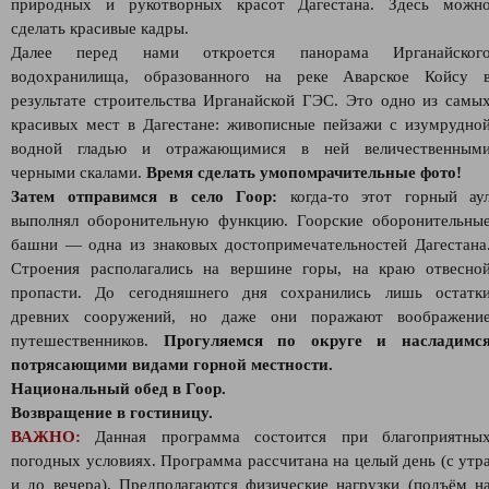
природных и рукотворных красот Дагестана. Здесь можн
сделать красивые кадры.
Далее перед нами откроется панорама Ирганайског
водохранилища, образованного на реке Аварское Койсу 
результате строительства Ирганайской ГЭС. Это одно из самы
красивых мест в Дагестане: живописные пейзажи с изумрудно
водной гладью и отражающимися в ней величественным
черными скалами.
Время сделать умопомрачительные фото!
Затем отправимся в село Гоор:
когда-то этот горный ау
выполнял оборонительную функцию. Гоорские оборонительны
башни — одна из знаковых достопримечательностей Дагестана
Строения располагались на вершине горы, на краю отвесно
пропасти. До сегодняшнего дня сохранились лишь остатк
древних сооружений, но даже они поражают воображени
путешественников.
Прогуляемся по округе и насладимс
потрясающими видами горной местности.
Национальный обед в Гоор.
Возвращение в гостиницу.
ВАЖНО:
Данная программа состоится при благоприятны
погодных условиях. Программа рассчитана на целый день (с утр
и до вечера). Предполагаются физические нагрузки (подъём н