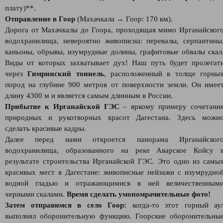
плату)**.
Отправление в Гоор
(Махачкала → Гоор: 170 км).
Дорога от Махачкалы до Гоора, проходящая мимо Ирганайског
водохранилища, невероятно живописна: перевалы, серпантины
каньоны, обрывы, изумрудные долины, графитовые обвалы скал
Виды от которых захватывает дух! Наш путь будет пролегат
через
Гимринский тоннель
, расположенный в толще горны
пород на глубине 900 метров от поверхности земли. Он имее
длину 4300 м и является самым длинным в России.
Прибытие к Ирганайской ГЭС
– яркому примеру сочетани
природных и рукотворных красот Дагестана. Здесь можн
сделать красивые кадры.
Далее перед нами откроется панорама Ирганайског
водохранилища, образованного на реке Аварское Койсу 
результате строительства Ирганайской ГЭС. Это одно из самы
красивых мест в Дагестане: живописные пейзажи с изумрудно
водной гладью и отражающимися в ней величественным
черными скалами.
Время сделать умопомрачительные фото!
Затем отправимся в село Гоор:
когда-то этот горный ау
выполнял оборонительную функцию. Гоорские оборонительны