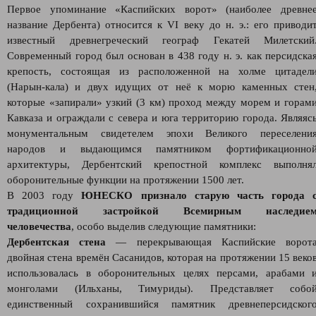
Первое упоминание «Каспийских ворот» (наиболее древне
название Дербента) относится к VI веку до н. э.: его приводи
известный древнегреческий географ Гекатей Милетский
Современный город был основан в 438 году н. э. как персидска
крепость, состоящая из расположенной на холме цитадел
(Нарын-кала) и двух идущих от неё к морю каменных стен
которые «запирали» узкий (3 км) проход между морем и горам
Кавказа и ограждали с севера и юга территорию города. Являяс
монументальным свидетелем эпохи Великого переселени
народов и выдающимся памятником фортификационно
архитектуры, Дербентский крепостной комплекс выполня
оборонительные функции на протяжении 1500 лет.
В 2003 году
ЮНЕСКО признало старую часть города 
традиционной застройкой Всемирным наследие
человечества
, особо выделив следующие памятники:
Дербентская стена
— перекрывающая Каспийские ворот
двойная стена времён Сасанидов, которая на протяжении 15 веко
использовалась в оборонительных целях персами, арабами 
монголами (Ильханы, Тимуриды). Представляет собо
единственный сохранившийся памятник древнеперсидског