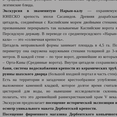
лезгинские блюда.
Экскурсия в знаменитую Нарын-калу
— охраняему
ЮНЕСКО крепость эпохи Сасанидов. Древняя доарабска
цитадель, соединённая с Каспийским морем двойными стенами
призванными перекрывать так называемые Каспийские ворота 
Персидскую державу. В переводе со среднеперсидского «Нарын
кала» — это «солнечная крепость».
Цитадель неправильной формы занимает площадь в 4,5 га. П
периметру она окружена наружными стенами толщиной до 3-
метров. В каждой стене – по трое ворот, древнейшие из которы
– Орта-Каны (Срединные ворота). Внутри цитадели сохранилис
бани, система водоснабжения крепости из керамических труб
руины шахского дворца
(большой входной портал и часть стен)
Есть на территории и загадочное крестообразное углубление
выложенное каменной кладкой, которое долгое время считал
цистерной для воды, но нынешние исследователи склонн
полагать, что это древнейший раннехристианский храм V века
Экскурсия предполагает
посещение исторической экспозиции 
осмотр уникального макета Дербентской крепости.
Посещение фирменного магазина Дербентского коньячног