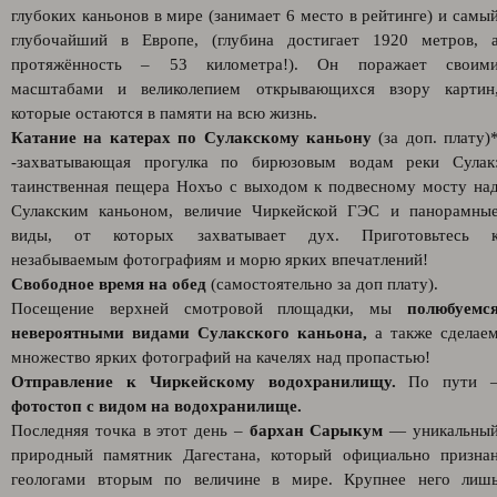
глубоких каньонов в мире (занимает 6 место в рейтинге) и самы
глубочайший в Европе, (глубина достигает 1920 метров, 
протяжённость – 53 километра!). Он поражает своим
масштабами и великолепием открывающихся взору картин
которые остаются в памяти на всю жизнь.
Катание на катерах по Сулакскому каньону
(за доп. плату)
-захватывающая прогулка по бирюзовым водам реки Сулак
таинственная пещера Нохъо с выходом к подвесному мосту на
Сулакским каньоном, величие Чиркейской ГЭС и панорамны
виды, от которых захватывает дух. Приготовьтесь 
незабываемым фотографиям и морю ярких впечатлений!
Свободное время на обед
(самостоятельно за доп плату).
Посещение верхней смотровой площадки, мы
полюбуемс
невероятными видами Сулакского каньона,
а также сделае
множество ярких фотографий на качелях над пропастью!
Отправление к Чиркейскому водохранилищу.
По пути 
фотостоп с видом на водохранилище.
Последняя точка в этот день –
бархан Сарыкум
— уникальны
природный памятник Дагестана, который официально призна
геологами вторым по величине в мире. Крупнее него лиш