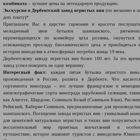
комбината
– лучшие цены на легендарную продукцию.
Экскурсия в Дербентский завод игристых вин
(по желанию и з
доп. плату)*
Приглашаем Вас в царство гармонии и красоты послушат
мелодичный звон бутылок шампанского, ритмичн
перемещающихся по конвейеру цеха розлива, окунуться 
освежающую прохладу биохимического цеха и приобщиться 
истории виноделия в атмосферных погребах конца 19 века.
Дербентскому заводу игристых вин более 100 лет. За это врем
завод успел покорить не одну вершину.
Интересный факт:
каждая пятая бутылка игристого вина
произведенная в России, разлита в Дербенте. Что касаетс
сортимента винограда – это лучшие французские и немецки
ампелографические сорта винограда зарубежной селекции, таки
как Алиготе, Шардоне, Совиньон Белый (Совиньон Блан), Рислин
Рейнский, Каберне-Совиньон, предназначенные для производств
шампанского. Посещение завода игристых вин - уникальный шан
для ценителей натуральных игристых и тихих вин погрузиться 
восхитительный мир приятных впечатлений и особо
путешествие, которое знакомит туристов с виноделием Южног