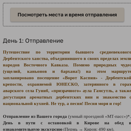
Посмотреть места и время отправления
День 1: Отправление
Путешествие по территории бывшего средневековог
Дербентского ханства, объединившего в своих пределах земл
народов Восточного Кавказа. Помимо природных чуде
(ущелий, каньонов и бархана!) на этом маршрут
запланировано посещение «Ворот Каспия» - Дербентско
крепости, охраняемой ЮНЕСКО, затерянного в гора
аварского села Гуниб, «призрачного» аула Гамсутль, а такж
дегустация ароматных дербентских вин и знакомство 
национальной кухней. Не тур, а песня! Песня моря и гор!
Отправление из Вашего города
(умный проездной «МТ-пасс»)*.
День в пути с остановкой в Кирове на обед 
ознакомительную экскурсию
(Пермь → Киров: 490 км).