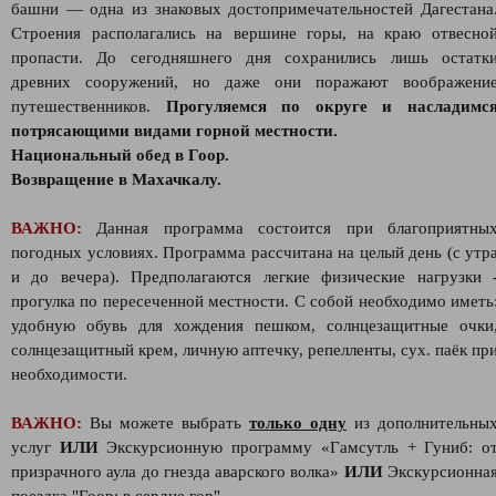
башни — одна из знаковых достопримечательностей Дагестана
Строения располагались на вершине горы, на краю отвесно
пропасти. До сегодняшнего дня сохранились лишь остатк
древних сооружений, но даже они поражают воображени
путешественников.
Прогуляемся по округе и насладимс
потрясающими видами горной местности.
Национальный обед в Гоор.
Возвращение в Махачкалу.
ВАЖНО:
Данная программа состоится при благоприятны
погодных условиях. Программа рассчитана на целый день (с утр
и до вечера). Предполагаются легкие физические нагрузки 
прогулка по пересеченной местности. С собой необходимо иметь
удобную обувь для хождения пешком, солнцезащитные очки
солнцезащитный крем, личную аптечку, репелленты, сух. паёк пр
необходимости.
ВАЖНО:
Вы можете выбрать
только одну
из дополнительны
услуг
ИЛИ
Экскурсионную программу «Гамсутль + Гуниб: о
призрачного аула до гнезда аварского волка»
ИЛИ
Экскурсионна