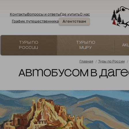
Контакты
Вопросы и ответы
Где купить
О нас
График путешественника
Агентствам
Туры по
Туры по
Ак
России
миру
Главная
/
Туры по России
/
Автобусом в Дагес