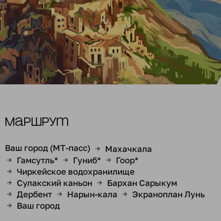
Маршрут
Ваш город (МТ-пасс)
Махачкала
→
Гамсутль*
Гуниб*
Гоор*
→
→
→
Чиркейское водохранилище
→
Сулакский каньон
Бархан Сарыкум
→
→
Дербент
Нарын-кала
Экраноплан Лунь
→
→
→
Ваш город
→