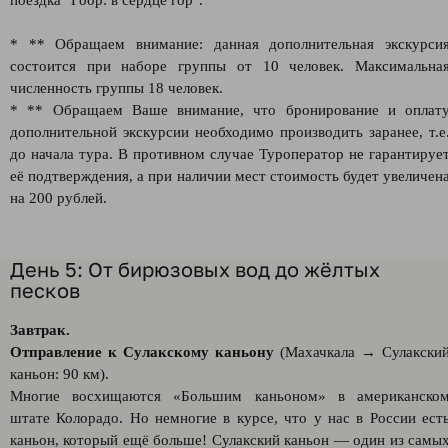
поездка "Гоор: в сердце гор".
* ** Обращаем внимание: данная дополнительная экскурси
состоится при наборе группы от 10 человек. Максимальна
численность группы 18 человек.
* ** Обращаем Ваше внимание, что бронирование и оплат
дополнительной экскурсии необходимо производить заранее, т.е
до начала тура. В противном случае Туроператор не гарантируе
её подтверждения, а при наличии мест стоимость будет увеличен
на 200 рублей.
День 5: От бирюзовых вод до жёлтых
песков
Завтрак.
Отправление к Сулакскому каньону
(Махачкала → Сулакски
каньон: 90 км).
Многие восхищаются «Большим каньоном» в американско
штате Колорадо. Но немногие в курсе, что у нас в России ест
каньон, который ещё больше! Сулакский каньон — один из самы