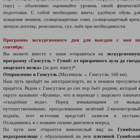
гору) – объективно оценивайте уровень своей физическо
подготовки. С собой необходимо иметь: удобную обувь дл
хождения пешком, солнцезащитные очки, солнцезащитный крем
личную аптечку, репелленты, сух. паёк при необходимости.
Программа экскурсионного дня для выездов с мая п
сентябрь:
Вы можете вместе с нами отправиться на
экскурсионну
программу «Гамсутль + Гуниб: от призрачного аула до гнезд
аварского волка»
(за доп. плату)*.
Отправление в Гамсутль
(Махачкала → Гамсутль: 160 км).
Наш путь пройдёт на автотранспорте, но и пешком прогулятьс
придётся. Рядом с Гамсутлем до сих пор бьёт родник, который 
округе называют «Куаниц», что в переводе с аварского означае
«съедобная вода». Перед изнывающими от жажд
путешественниками, преодолевшими нелёгкий 2-километровы
подъём, этот источник предстаёт оазисом в пустыне
Охладившись и с новыми силами двигаемся вперед.
По пути нам откроется живописный вид на
Гунибско
водохранилище
с образованной на нем
плотиной Гунибско