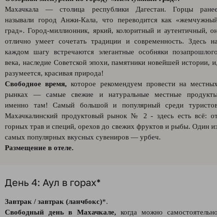
Махачкала — столица республики Дагестан. Горцы ране
называли город Анжи-Кала, что переводится как «жемчужны
град». Город-миллионник, яркий, колоритный и аутентичный, о
отлично умеет сочетать традиции и современность. Здесь н
каждом шагу встречаются элегантные особняки позапрошлог
века, наследие Советской эпохи, памятники новейшей истории, и
разумеется, красивая природа!
Свободное время,
которое рекомендуем провести на местны
рынках — самые свежие и натуральные местные продукт
именно там! Самый большой и популярный среди туристо
Махачкалинский продуктовый рынок № 2 - здесь есть всё: о
горных трав и специй, орехов до свежих фруктов и рыбы. Один и
самых популярных вкусных сувениров — урбеч.
Размещение в отеле.
День 4: Аул в горах*
Завтрак / завтрак (ланчбокс)
*.
Свободный день в Махачкале,
когда можно самостоятельн