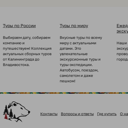
Туры по России
Туры по миру
Ежед
экск
Выбираем дату, собираем
Вкусные туры по всему
компанию и
миру с актуальными
Наши 
путешествуем! Коллекция
датами. Это
экску
актуальных сборных туров
увлекательные
прово
от Калининграда до
экскурсионные туры и
город
Владивостока.
туры-экспедиции.
Автобусом, поездом,
самолетом и даже
пешком!
Контакты
Вопросы и ответы
Где купить
О на