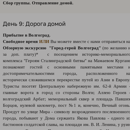
Сбор группы. Отправление домой.
День 9: Дорога домой
Прибытие в Волгоград.
Свободное время
ИЛИ
Вы можете вместе с нами отправиться н
Обзорную экскурсию "Город-герой Волгоград"
(по желанию 
за доп. плату)* с посещением историко-мемориальног
комплекса "Героям Сталинградской битвы" на Мамаевом Курган
познакомит гостей с основными памятными местами 
достопримечательностями города, расположенного н
исторически сложившемся перекрестке путей из Азии в Европу
Туристы посетят Центральную набережную им. 62-й Армии 
главные ворота в город со стороны Волги; Аллею Героев 
волгоградский Арбат; мемориальный сквер и площадь Павши
Борцов, нулевой километр, пост №1 и, конечно, Вечный огонь
Проедут по улице Мира - символу возрожденного послевоенног
города, побывают у Дома сержанта Якова Павлова - одного и
бастионов солдатской славы, на площади им. В. И. Ленина, у руи