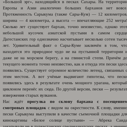
«Большой эрг», находящийся в песках Сахары. На территори
Европы и Азии аналогично больших барханов нет вовсе
Протяженность Сарыкума (также Сары-Кум) — 12 километров
ширина — 4 километра, а высота — впечатляющие 252 метра
Сколько лет существует бархан, точно неизвестно, однако это
небольшой кусочек азиатской пустыни в самом сердц
Дагестанских гор однозначно насчитывает несколько сотен тыся
лет. Удивительный факт о Сары-Куме заключён в том, чт
находится это природное чудо не на пустынной территории 
даже не на морском берегу, а на глинистой степи. Причём д
текущего момента точно неизвестно, как и откуда эти пески здес
появились. Существует огромное количество легенд, связанных 
этим местом. А вот учёные выдвигают гипотезы, что песк
появились здесь в результате очень мощного урагана, которы
циклоном перенёс их сюда. По другой версии, пески — результа
извержения старых вулканов.
Нас ждёт
прогулка по склону бархана с посещение
смотровых площадок
с видом на окрестности. К слову, именн
пески Сарыкума выступили в качестве съемочной площадки дл
кинокартины «Белое солнце пустыни» — Абрека Саид
закапывали не в туркестанских среднеазиатских песках, а именн