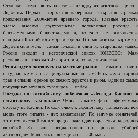
Отличная возможность посетить еще одну из визитных карточе
Дербента. Первая – городская набережная, открытая в рамка
празднования 2000-летия древнего города. Главные красот
здесь: высокая двухуровневая полукруглая ротонда 
белокаменными балюстрадами и, конечно же, живописны
панорамы Каспийского моря и города. Вторая визитная карточка 
Дербентский маяк - самый южный и один из старейших маяко
России (входит в исторический список ЮНЕСКО). Мая
расположен на закрытой территории, но виден издалека.
Рекомендуем заглянуть на местные рынки
— самые свежие 
натуральные местные продукты именно там! Есть всё: от горны
трав и специй, орехов до свежих фруктов и рыбы. Один из самы
популярных вкусных сувениров — урбеч.
Поездка по каспийскому побережью «Легенда Каспия» 
гигантскому экраноплану Лунь
– самому фотографируемом
объекту на Каспии. Походя ближе к экраноплану, понимаешь вс
мощь этого гиганта - дух захватывает! По задумке создателей
этот технический гигант предназначен для поражения надводны
кораблей. За свою специализацию он прозван «убийце
авианосцев». Максимальная скорость — 500 км/ч.