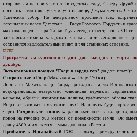
отправиться на прогулку по Городскому саду, Скверу Дружбы
посетить памятник русской учительнице, Джума-мечеть, Свято
Успенский собор. На центральном проспекте всех встречае
легендарный певец Дагестана — Расул Гамзатов. Гордость и крас
махачкалинцев – гора Тарки-Тау. Легенда гласит, что в VII век
здесь была столица Хазарского каганата, и до сегодняшнего дн
сохранился наблюдательный пункт и ряд старинных строений.
ИЛИ
Программа экскурсионного дня для выездов с марта п
декабрь:
Экскурсионная поездка "Гоор: в сердце гор"
(за доп. плату)*.
Отправление в Гоор
(Махачкала → Гоор: 170 км).
Дорога от Махачкалы до Гоора, проходящая мимо Ирганайског
водохранилища, невероятно живописна: перевалы, серпантины
каньоны, обрывы, изумрудные долины, графитовые обвалы скал
Виды от которых захватывает дух! Наш путь будет пролегат
через
Гимринский тоннель
, расположенный в толще горны
пород на глубине 900 метров от поверхности земли. Он имее
длину 4300 м и является самым длинным в России.
Прибытие к Ирганайской ГЭС
– яркому примеру сочетани