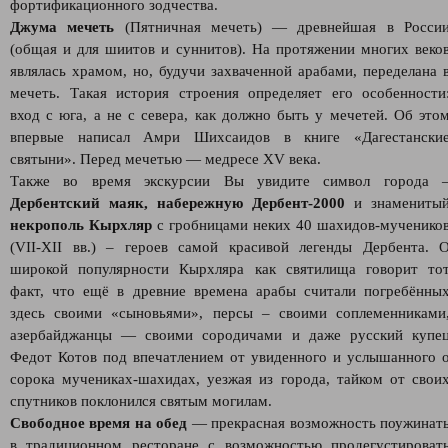
фортификационного зодчества.
Джума мечеть
(Пятничная мечеть) — древнейшая в Росси
(общая и для шиитов и суннитов). На протяжении многих веко
являлась храмом, но, будучи захваченной арабами, переделана 
мечеть. Такая история строения определяет его особенности
вход с юга, а не с севера, как должно быть у мечетей. Об это
впервые написал Амри Шихсаидов в книге «Дагестански
святыни». Перед мечетью — медресе XV века.
Также во время экскурсии Вы увидите символ города 
Дербентский маяк, набережную Дербент-2000
и знамениты
некрополь Кырхляр
с гробницами неких 40 шахидов-мученико
(VII-XII вв.) – героев самой красивой легенды Дербента. 
широкой популярности Кырхляра как святилища говорит то
факт, что ещё в древние времена арабы считали погребённы
здесь своими «сыновьями», персы – своими соплеменниками
азербайджанцы — своими сородичами и даже русский купе
Федот Котов под впечатлением от увиденного и услышанного 
сорока мучениках-шахидах, уезжая из города, тайком от свои
спутников поклонился святым могилам.
Свободное время на обед
— прекрасная возможность поужинат
в традиционном ресторане c возможностью продегустироват