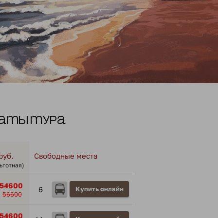
аты тура
руб.
Свободные места
льготная)
54600
6
Купить онлайн
56600
54600