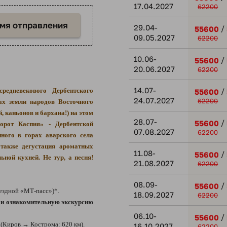
17.04.2027
62200
емя отправления
29.04-
/
55600
09.05.2027
62200
10.06-
/
55600
20.06.2027
62200
14.07-
/
редневекового Дербентского
55600
24.07.2027
62200
ах земли народов Восточного
 каньонов и бархана!) на этом
28.07-
/
55600
орот Каспия» - Дербентской
07.08.2027
62200
ного в горах аварского села
 также дегустация ароматных
11.08-
/
55600
ьной кухней. Не тур, а песня!
21.08.2027
62200
08.09-
/
55600
ездной «МТ-пасс»)*.
18.09.2027
62200
д и ознакомительную экскурсию
06.10-
/
55600
(Киров → Кострома: 620 км).
16.10.2027
62200