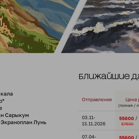
Ближайшие д
кала
Отправление
Цена 
р*
(полная / 
е
ан Сарыкум
03.11-
/
55600
Экраноплан Лунь
13.11.2026
57600
07.04-
/
55600