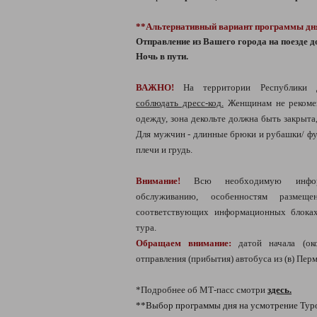
**Альтернативный вариант программы дн
Отправление из Вашего города на поезде д
Ночь в пути.
ВАЖНО!
На территории Республики 
соблюдать дресс-код.
Женщинам не рекоме
одежду, зона декольте должна быть закрыта
Для мужчин - длинные брюки и рубашки/ фу
плечи и грудь.
Внимание!
Всю необходимую информ
обслуживанию, особенностям разме
соответствующих информационных блоках
тура.
Обращаем внимание:
датой начала (око
отправления (прибытия) автобуса из (в) Перм
*Подробнее об МТ-пасс смотри
здесь.
**Выбор программы дня на усмотрение Тур