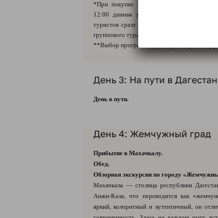
*При покупке туров от «Медвежий тракт
12:00 данная услуга не предоставляется
туристов сразу подвозят к основному авт
группового тура.
**Выбор программы дня на усмотрение Тур
День 3: На пути в Дагестан
День в пути.
День 4: Жемчужный град
Прибытие в Махачкалу.
Обед.
Обзорная экскурсия по городу «Жемчужны
Махачкала — столица республики Дагеста
Анжи-Кала, что переводится как «жемчуж
яркий, колоритный и аутентичный, он отли
современность. Здесь на каждом шагу вс