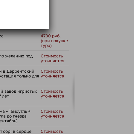
 не входит:
сс
4700 руб.
(при покупке
тура)
по желанию под
Стоимость
уточняется
й в Дербентский
Стоимость
устация только для
уточняется
й завод игристых
Стоимость
7 лет
уточняется
а «Гамсутль +
Стоимость
ула до гнезда
уточняется
ентябрь)
Гоор: в сердце
Стоимость