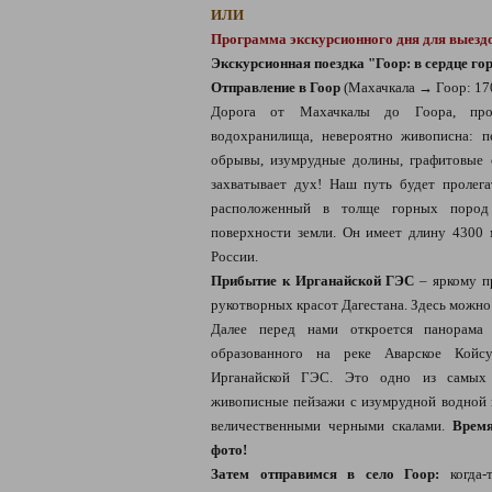
ИЛИ
Программа экскурсионного дня для выездо
Экскурсионная поездка "Гоор: в сердце го
Отправление в Гоор
(Махачкала → Гоор: 17
Дорога от Махачкалы до Гоора, про
водохранилища, невероятно живописна: п
обрывы, изумрудные долины, графитовые 
захватывает дух! Наш путь будет пролег
расположенный в толще горных пород
поверхности земли. Он имеет длину 4300
России.
Прибытие к Ирганайской ГЭС
– яркому п
рукотворных красот Дагестана. Здесь можно
Далее перед нами откроется панорама 
образованного на реке Аварское Койсу
Ирганайской ГЭС. Это одно из самых 
живописные пейзажи с изумрудной водной
величественными черными скалами.
Время
фото!
Затем отправимся в село Гоор:
когда-