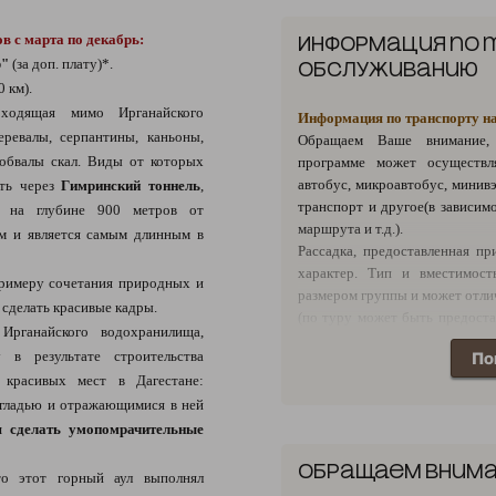
День 4.
Прибытие в Махачкал
«Жемчужный град». Свободное 
в с марта по декабрь:
Информация по
р"
(за доп. плату)*.
обслуживанию
День 5.
Программа экскурс
0 км).
декабрь:
ходящая мимо Ирганайского
Информация по транспорту н
Завтрак / завтрак (ланчбо
еревалы, серпантины, каньоны,
Обращаем Ваше внимание,
Экскурсионная поездка "Гоор: в
обвалы скал. Виды от которых
программе может осуществл
посещение села Гоор и его до
автобус, микроавтобус, минив
ать через
Гимринский тоннель
,
национальной кухни. Возвраще
транспорт и другое(в зависим
День 5.
Программа экскур
 на глубине 900 метров от
маршрута и т.д.).
сентябрь:
 м и является самым длинным в
Рассадка, предоставленная п
Завтрак / завтрак (ланчбо
характер. Тип и вместимост
экскурсионная программа «Га
римеру сочетания природных и
размером группы и может отлич
гнезда аварского волка» (за
 сделать красивые кадры.
(по туру может быть предоста
древних исторических сё
Ирганайского водохранилища,
вместимости).
достопримечательностей, о
 в результате строительства
По
Экскурсионная поездка "Го
красивых мест в Дагестане:
Возвращение в Махачкалу.
 гладью и отражающимися в ней
 сделать умопомрачительные
День 6.
Завтрак. Отправление 
по Сулакскому каньону (за д
Обращаем внима
Осмотр пейзажей каньона с ве
то этот горный аул выполнял