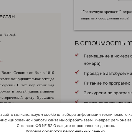
- "солнечную крепость", ох
естан
защитных сооружений мира!
: 83 км).
.
В стоимость ту
Размещение в номерах 
я:
номера);
 Волге. Основан он был в 1010
Проезд на автобусе/ми
охранилась удивительная легенда
Питание по программ;
скурсии). С тех пор стоит над
орожан и гостей удивительными
Экскурсии по програм
исторический центр Ярославля
Услуги сопровождающе
НЕСКО!), уютными скверами и
ельная экскурсия «Ярославль
Страхование ответств
 сайте мы используем cookie для сбора информации технического х
пассажирами;
сонифицированной работы сайта мы обрабатываем IP-адрес региона в
Согласно ФЗ №152 О защите персональных данных.
* в соответствии с програ
Условия обработки персональных данных.