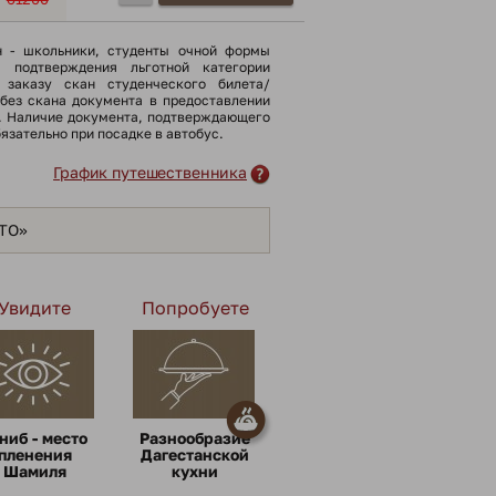
н - школьники, cтуденты очной формы
я подтверждения льготной категории
 заказу скан студенческого билета/
(без скана документа в предоставлении
). Наличие документа, подтверждающего
бязательно при посадке в автобус.
График путешественника
ЯТО»
Увидите
Попробуете
ниб - место
Разнообразие
пленения
Дагестанской
Шамиля
кухни