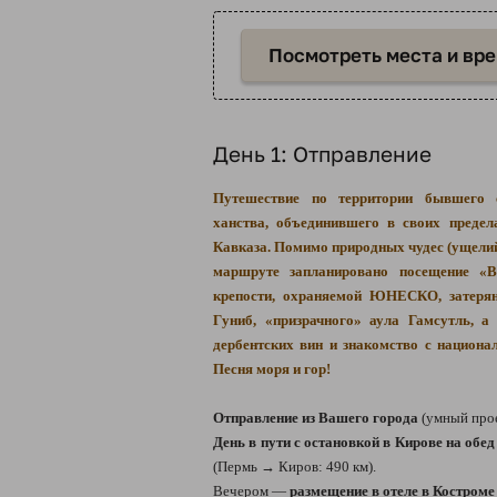
Посмотреть места и вр
День 1: Отправление
Путешествие по территории бывшего с
ханства, объединившего в своих предел
Кавказа. Помимо природных чудес (ущелий,
маршруте запланировано посещение «В
крепости, охраняемой ЮНЕСКО, затерян
Гуниб, «призрачного» аула Гамсутль, а
дербентских вин и знакомство с национал
Песня моря и гор!
Отправление из Вашего города
(умный про
День в пути с остановкой в Кирове на обе
(Пермь → Киров: 490 км).
Вечером —
размещение в отеле в Костроме