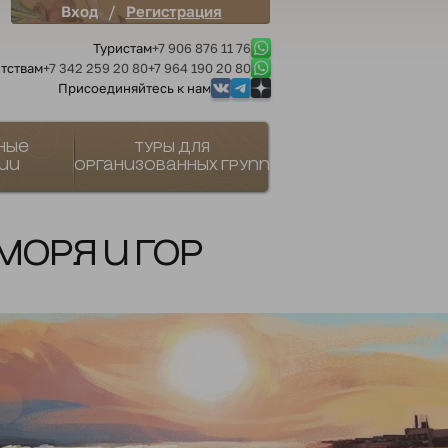
/
Вход
Регистрация
Туристам
+7 906 876 11 76
тствам
+7 342 259 20 80
+7 964 190 20 80
Присоединяйтесь к нам
ные
Туры для
ии
организованных групп
моря и гор