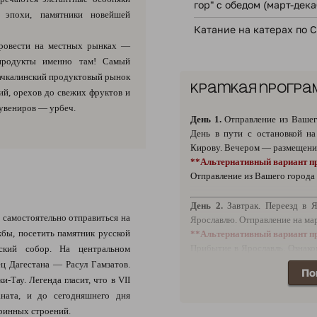
гор" с обедом (март-дека
й эпохи, памятники новейшей
Катание на катерах по 
ровести на местных рынках —
продукты именно там! Самый
ачкалинский продуктовый рынок
Краткая програ
ций, орехов до свежих фруктов и
увениров — урбеч.
День 1.
Отправление из Вашег
День в пути с остановкой н
Кирову. Вечером — размещение
**Альтернативный вариант п
Отправление из Вашего города 
День 2.
Завтрак. Переезд в Я
 самостоятельно отправиться на
Ярославлю. Отправление на ма
бы, посетить памятник русской
**Альтернативный вариант п
Прибытие в Ярославль. Ознако
нский собор. На центральном
легенд». Сбор группы. Отправл
ец Дагестана — Расул Гамзатов.
По
-Тау. Легенда гласит, что в VII
День 3.
День в пути.
аната, и до сегодняшнего дня
аринных строений.