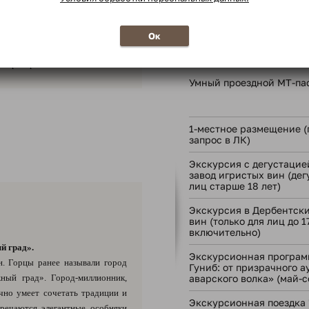
», стартующих из Ярославля в
. После прибытия в Ярославль
В стоимость тура
обусу, следующему по маршруту
Ок
оператора.
Умный проездной МТ-па
1-местное размещение (
запрос в ЛК)
Экскурсия с дегустацие
завод игристых вин (дег
лиц старше 18 лет)
Экскурсия в Дербентски
вин (только для лиц до 1
включительно)
й град».
Экскурсионная программ
н. Горцы ранее называли город
Гуниб: от призрачного а
ный град». Город-миллионник,
аварского волка» (май-с
чно умеет сочетать традиции и
Экскурсионная поездка "
тречаются элегантные особняки