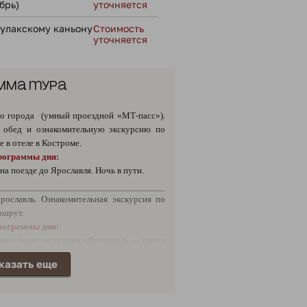
брь)
уточняется
Сулакскому каньону
Стоимость
уточняется
мма тура
о города (умный проездной «МТ-пасс»).
а обед и ознакомительную экскурсию по
 в отеле в Костроме.
рограммы дня:
на поезде до Ярославля. Ночь в пути.
рославль. Ознакомительная экскурсия по
ршрут.
рограммы дня:
мительная экскурсия «Ярославль — город
ение на маршрут.
казать еще