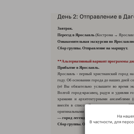
День 2: Отправление в Даг
Завтрак.
Переезд в Ярославль
(Кострома → Ярославль
Ознакомительная экскурсия по Ярославлю
Сбор группы. Отправление на маршрут.
**Альтернативный вариант программы дн
Прибытие в Ярославль.
Ярославль - первый христианский город на
году. Об основании города до наших дней с
(её Вы обязательно услышите во время эк
Волгой город-красавец, радуя и удивляя г
храмами и архитектурными ансамблями (
внесён в список Всемирного наследия Ю
оригинальными новостройками.
Ознакомит
На нашем
— город легенд»*.
В частности, для пер
Сбор группы. Отправление на маршрут.