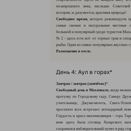
позапрошлого века, наследие Советско
истории, и, разумеется, красивая природа!
Свободное время,
которое рекомендуем п
самые свежие и натуральные местные 
большой и популярный среди туристов Мах
№ 2 - здесь есть всё: от горных трав и спе
рыбы. Один из самых популярных вкусных с
Размещение в отеле.
День 4: Аул в горах*
Завтрак / завтрак (ланчбокс)
*.
Свободный день в Махачкале,
когда можно
прогулку по Городскому саду, Скверу Друж
учительнице, Джума-мечеть, Свято-Успе
проспекте всех встречает легендарный пев
Гордость и краса махачкалинцев – гора Тарки
веке здесь была столица Хазарского каг
сохранился наблюдательный пункт и ряд ст