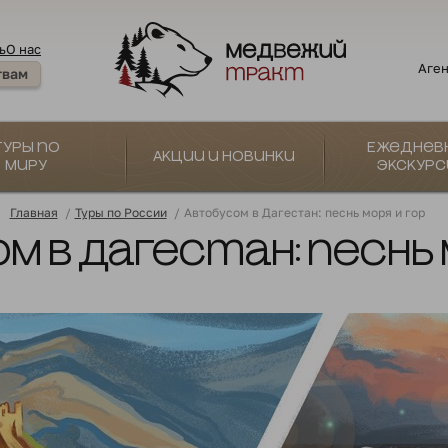
ь
О нас
Аген
твам
Туры по
Ежеднев
Акции и новинки
миру
экскурс
Главная
/
Туры по России
/
Автобусом в Дагестан: песнь моря и гор
 в Дагестан: песнь 