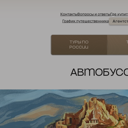
Контакты
Вопросы и ответы
Где купит
График путешественника
Агентс
Туры по
России
Автобусом