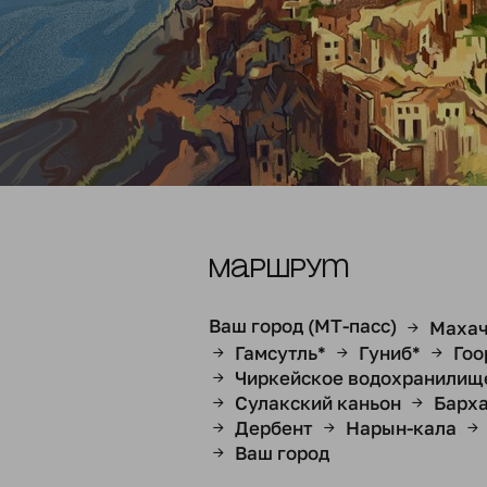
Маршрут
Ваш город (МТ-пасс)
Махач
→
Гамсутль*
Гуниб*
Гоо
→
→
→
Чиркейское водохранилищ
→
Сулакский каньон
Барх
→
→
Дербент
Нарын-кала
→
→
→
Ваш город
→