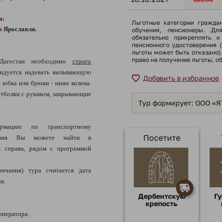
я:
Льготные категории гражда
о Ярославля.
обучения, пенсионеры. Дл
обязательно прикреплять к
пенсионного удостоверения 
льготы может быть отказано
право на получение льготы, о
Дагестан необходимо
строго
ндуется надевать вызывающую
Добавить в избранное
, юбка или брюки - ниже колена.
тболки с рукавом, закрывающие
Тур формирует: ООО «
ацию по транспортному
Посетите
щения Вы можете найти в
 справа, рядом с программой
нчания) тура считается дата
и.
Дербентскую
Гу
крепость
оператора.