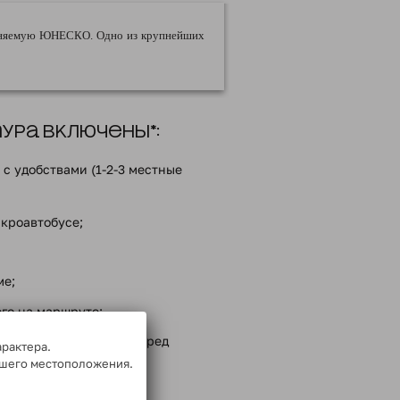
раняемую ЮНЕСКО. Одно из крупнейших
ра включены*:
с удобствами (1-2-3 местные
кроавтобусе;
ме;
го на маршруте;
енности перевозчика перед
арактера.
ашего местоположения.
ммой тура