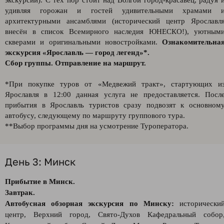
экскурсии). С тех пор стоит над Волгой город-красавец, радуя 
удивляя горожан и гостей удивительными храмами 
архитектурными ансамблями (исторический центр Ярославл
внесён в список Всемирного наследия ЮНЕСКО!), уютным
скверами и оригинальными новостройками.
Ознакомительна
экскурсия «Ярославль — город легенд»*.
Сбор группы. Отправление на маршрут.
*При покупке туров от «Медвежий тракт», стартующих и
Ярославля в 12:00 данная услуга не предоставляется. Посл
прибытия в Ярославль туристов сразу подвозят к основном
автобусу, следующему по маршруту группового тура.
**Выбор программы дня на усмотрение Туроператора.
День 3: Минск
Прибытие в Минск.
Завтрак.
Автобусная обзорная экскурсия по Минску:
исторически
центр, Верхний город, Свято-Духов Кафедральный собор