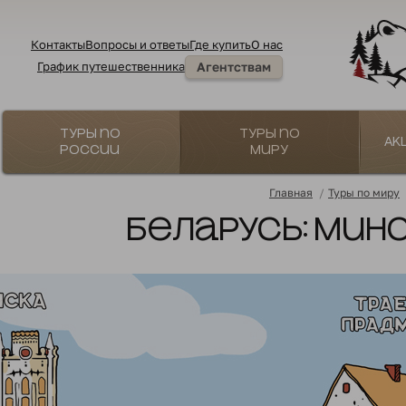
Контакты
Вопросы и ответы
Где купить
О нас
График путешественника
Агентствам
Туры по
Туры по
Ак
России
миру
Главная
/
Туры по миру
Беларусь: Минс