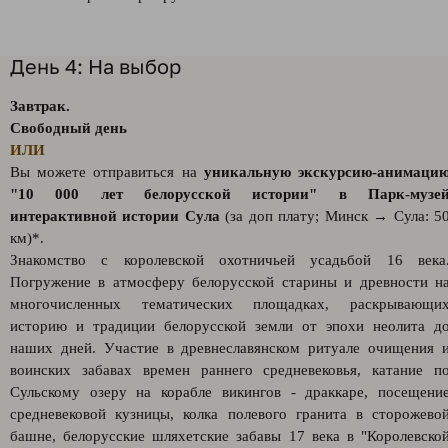
День 4: На выбор
Завтрак.
Свободный день
ИЛИ
Вы можете отправиться на
уникальную экскурсию-анимаци
"10 000 лет белорусской истории" в Парк-музе
интерактивной истории Сула
(за доп плату; Минск → Сула: 5
км)*.
Знакомство с королевской охотничьей усадьбой 16 века
Погружение в атмосферу белорусской старины и древности н
многочисленных тематических площадках, раскрывающи
историю и традиции белорусской земли от эпохи неолита д
наших дней. Участие в древнеславянском ритуале очищения 
воинских забавах времен раннего средневековья, катание п
Сульскому озеру на корабле викингов - драккаре, посещени
средневековой кузницы, колка полевого гранита в сторожево
башне, белорусские шляхетские забавы 17 века в "Королевско