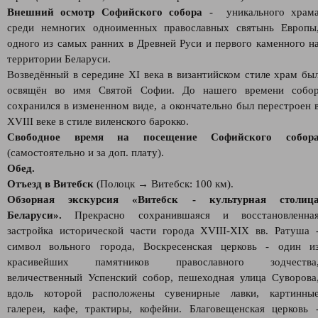
Внешний осмотр Софийского собора
- уникального храм
среди немногих одноименных православных святынь Европы
одного из самых ранних в Древней Руси и первого каменного н
территории Беларуси.
Возведённый в середине XI века в византийском стиле храм бы
освящён во имя Святой Софии. До нашего времени собо
сохранился в измененном виде, а окончательно был перестроен 
XVIII веке в стиле виленского барокко.
Свободное время на посещение Софийского собор
(самостоятельно и за доп. плату).
Обед.
Отъезд в Витебск
(Полоцк → Витебск: 100 км).
Обзорная экскурсия «Витебск - культурная столиц
Беларуси».
Прекрасно сохранившаяся и восстановленна
застройка исторической части города XVIII-XIX вв. Ратуша 
символ вольного города, Воскресенская церковь - один и
красивейших памятников православного зодчества
величественный Успенский собор, пешеходная улица Суворова
вдоль которой расположены сувенирные лавки, картинны
галереи, кафе, трактиры, кофейни. Благовещенская церковь 