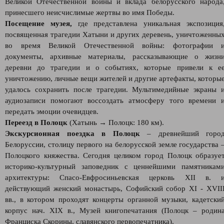
Великой Отечественной войны и вклада белорусского народа
принесшего неисчислимые жертвы во имя Победы.
Посещение музея,
где представлена уникальная экспозиция
посвященная трагедии Хатыни и других деревень, уничтоженны
во время Великой Отечественной войны: фотографии 
документы, архивные материалы, рассказывающие о жизн
деревни до трагедии и о событиях, которые привели к е
уничтожению, личные вещи жителей и другие артефакты, которы
удалось сохранить после трагедии. Мультимедийные экраны 
аудиозаписи помогают воссоздать атмосферу того времени 
передать эмоции очевидцев.
Переезд в Полоцк
(Хатынь → Полоцк: 180 км).
Экскурсионная поездка в Полоцк
– древнейший горо
Белоруссии, столицу первого на белорусской земле государства 
Полоцкого княжества. Сегодня целиком город Полоцк образуе
историко-культурный заповедник с ценнейшими памятникам
архитектуры: Спасо-Евфросиньевская церковь XII в. 
действующий женский монастырь, Софийский собор XI - XVII
вв., в котором проходят концерты органной музыки, кадетски
корпус нач. XIX в., Музей книгопечатания (Полоцк – родин
Франциска Скорины, славянского первопечатника).