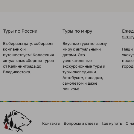
Туры по России
Туры по миру
Ежед
экск
Выбираем дату, собираем
Вкусные туры по всему
компанию и
миру с актуальными
Наши 
путешествуем! Коллекция
датами. Это
экску
актуальных сборных туров
увлекательные
прово
от Калининграда до
экскурсионные туры и
город
Владивостока.
туры-экспедиции.
Автобусом, поездом,
самолетом и даже
пешком!
Контакты
Вопросы и ответы
Где купить
О на