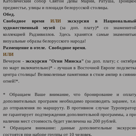
Католический собор Святой Девы Марии, Ратуша, Троицко
предместье, улицы и площади белорусской столицы.
Обед.
Свободное время
ИЛИ
экскурсия в Национальны
художественный музей
(за доп. плату)* со знаменито
коллекцией Радзивиллов. Здесь хранятся самые знамениты
визуальные образы белорусского народа!
Размещение в отеле. Свободное время.
ИЛИ
Вечером -
экскурсия "Огни Минска"
(за доп. плату; с октябр
по март включительно)* - лучшая в Восточной Европе подсветк
центра столицы! Великолепные памятники в стиле ампир в сияни
огней!*.
* Обращаем Ваше внимание, что бронирование и оплат
дополнительных программ необходимо производить заранее, т.е
до отправления по маршруту. В противном случае Туроперато
не гарантирует подтверждения дополнительной программы, а пр
наличии мест стоимость будет увеличена на 200 рублей.
* Обращаем внимание: данные дополнительные экскурси
состоятся при наборе группы от 10 человек.