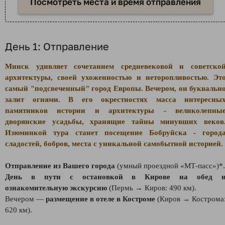
Посмотреть места и время отправления
День 1: Отправление
Минск удивляет сочетанием средневековой и советско
архитектуры, своей ухоженностью и неторопливостью. Эт
самый "подсвеченный" город Европы. Вечером, он буквальн
залит огнями. В его окрестностях масса интересны
памятников истории и архитектуры - великолепны
дворянские усадьбы, хранящие тайны минувших веков
Изюминкой тура станет посещение Бобруйска - город
сладостей, бобров, места с уникальной самобытной историей.
Отправление из Вашего города
(умный проездной «МТ-пасс»)*.
День в пути с остановкой в Кирове на обед 
ознакомительную экскурсию
(Пермь → Киров: 490 км).
Вечером —
размещение в отеле в Костроме
(Киров → Кострома
620 км).