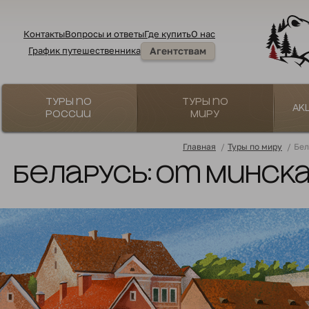
Контакты
Вопросы и ответы
Где купить
О нас
График путешественника
Агентствам
Туры по
Туры по
Ак
России
миру
Главная
/
Туры по миру
/
Бел
Беларусь: от Минска