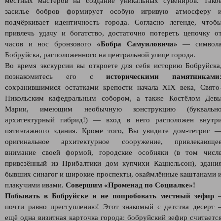
местных мастеров на создание уникальных сувениров. Тако
засилье бобров формирует особую игривую атмосферу 
подчёркивает идентичность города. Согласно легенде, чтоб
привлечь удачу и богатство, достаточно потереть цепочку о
часов и нос бронзового
«Бобра Самуиловича»
— символ
Бобруйска, расположенного на центральной улице города.
Во время экскурсии вы откроете для себя историю Бобруйска
познакомитесь его с
историческими памятниками
сохранившимися остатками крепости начала XIX века, Свято
Никольским кафедральным собором, а также Костёлом Дев
Марии, имеющим необычную конструкцию (буквальн
архитектурный гибрид!) — вход в него расположен внутр
пятиэтажного здания. Кроме того, Вы увидите дом-тетрис 
оригинальное архитектурное сооружение, привлекающе
внимание своей формой, городские особняки (в том числ
привезённый из Прибалтики дом купчихи Кацнельсон), здани
бывших синагог и широкие проспекты, окаймлённые каштанами 
плакучими ивами.
Совершим «Променад по Социалке»!
Побывать в Бобруйске и не попробовать местный зефир
почти равно преступлению! Этот знакомый с детства десерт 
ещё одна визитная карточка города: бобруйский зефир считаетс