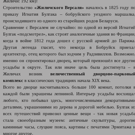
Жиличи: 192 км)!
Строительство
«Жиличского Версаля»
началось в 1825 году п
приказу Игнатия Булгака – бобруйского уездного маршалка
происходившего из одного из старейших родов Беларуси.
Сравнение с Версалем не случайно: по одной из версий Игнати
Булгак «подсмотрел», как строят аналогичные здания во Франции
когда в войне 1812 года дошел с русской армией до Парижа
Другая легенда гласит, что некогда в Бобруйск приеха
архитектор, отец которого был зодчим у Радзивиллов. Возможно
именно он спроектировал дворец, который превзошёл все други
усадьбы в округе. Так или иначе цель была достигнута – 
Жиличах возник
величественный дворцово-парковы
комплекс
в классических традициях начала XIX века.
Всего во дворце насчитывалось больше 100 комнат, потолки 
каждой были украшены лепниной. Интерьер усадьбы восхища
любого, кто побывал здесь, многочисленными декоративным
деталями, украшениями из дерева и дорогой мебелью. Булгак и
всех путешествий привозил ценные вещи - так новая усадьб
стала своеобразным музеем: античные скульптуры, дороги
каминные часы, слуцкие пояса, картины с печатями Эрмитажа 
многое другое.