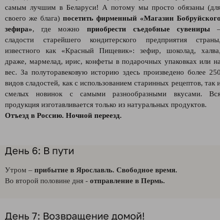
самым лучшим в Беларуси! А потому мы просто обязаны (дл
своего же блага)
посетить фирменный «Магазин Бобруйског
зефира»
, где можно
приобрести съедобные сувениры
сладости старейшего кондитерского предприятия страны
известного как «Красный Пищевик»: зефир, шоколад, халва
драже, мармелад, ирис, конфеты в подарочных упаковках или н
вес. За полуторавековую историю здесь произведено более 25
видов сладостей, как с использованием старинных рецептов, так 
смелых новинок с самыми разнообразными вкусами. Вс
продукция изготавливается только из натуральных продуктов.
Отъезд в Россию. Ночной переезд.
День 6: В пути
Утром –
прибытие в Ярославль. Свободное время.
Во второй половине дня -
отправление в Пермь.
День 7: Возвращение домой!