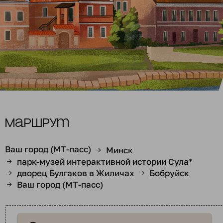
Маршрут
Ваш город (МТ-пасс)
Минск
→
парк-музей интерактивной истории Сула*
→
дворец Булгаков в Жиличах
Бобруйск
→
→
Ваш город (МТ-пасс)
→