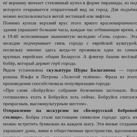
её вершину венчает стеклянный купол в форме пирамиды, из по
которого открывается открыточный вид на город. Для подъём
можно воспользоваться витой лестницей или лифтом.
Помимо купола верхний ярус этого яркого краснокирпичног
здания украшают большие часы, каждые час отбивающие время, 
в 19:40 исполняющие знаменитую мелодию «Семь сорок». Эт
мелодия подчеркивает связь города с еврейской культурой
поскольку именно здесь когда-то проживала одна из самы
крупных еврейских общин Беларуси. А флюгер башни весёлы
бобёр, который держит герб города.
Рядом установлена
скульптура Шуры Балаганова
— геро
романа Ильфа и Петрова «Золотой телёнок». Фраза из этог
произведения способствовала популяризации города:
«При слове «Бобруйск» собрание болезненно застонало. Вс
соглашались ехать в Бобруйск хоть сейчас. Бобруйск считалс
прекрасным, высококультурным местом».
Отправление на экскурсию по «Белорусской боброво
столице».
Бобры стали настоящим символом города: здесь и
можно встретить буквально на каждом шагу. Эти милые создани
украшают дома, лавки и общественные пространства, вдохновля