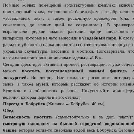
Помимо жилых помещений архитектурный комплекс включа
пристроенный храм, украшенный барельефом с изображение
«всевидящего ока», а также роскошную оранжерею (она, 
сожалению, до наших дней не сохранилась). В оранжере
выращивали редкие южные растения вроде апельсинов 
кипарисов, которые на лето выносили в
усадебный парк.
К слову
размах и убранство парка полностью соответствовали дворцу: ег
украшали скульптуры, бассейны и мостики. Поговаривали, чт
аллеи парка повторяли инициалы владельца «I.B.».
Сегодня здесь идет активный процесс реставрации, и уже сейча
можно
посетить восстановленный южный флигель 
экскурсией.
Во дворце Вас ожидают роскошные интерьер
залов, а также
музей,
который расскажет об истории имени
Булгаков и особенностях региона. Почувствуйте атмосфер
величия, которая царила в этих стенах!
Переезд в Бобруйск
(Жиличи → Бобруйск: 40 км).
Обед.
Возможность посетить
(самостоятельно и за доп. плату)
смотровую площадку на бывшей городской водонапорно
башне,
которая когда-то снабжала водой весь Бобруйск. Сегодн