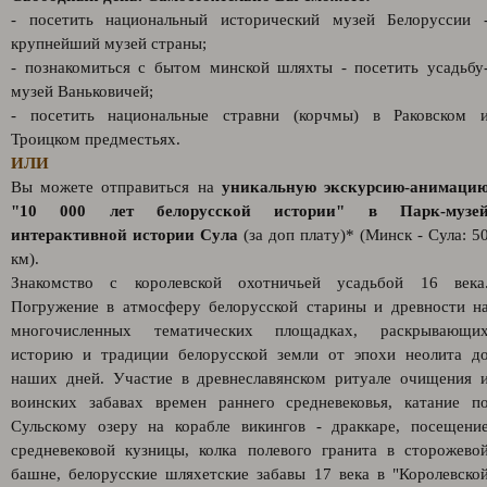
- посетить национальный исторический музей Белоруссии 
крупнейший музей страны;
- познакомиться с бытом минской шляхты - посетить усадьбу
музей Ваньковичей;
- посетить национальные стравни (корчмы) в Раковском 
Троицком предместьях.
ИЛИ
Вы можете отправиться на
уникальную экскурсию-анимаци
"10 000 лет белорусской истории" в Парк-музе
интерактивной истории Сула
(за доп плату)* (Минск - Сула: 5
км).
Знакомство с королевской охотничьей усадьбой 16 века
Погружение в атмосферу белорусской старины и древности н
многочисленных тематических площадках, раскрывающи
историю и традиции белорусской земли от эпохи неолита д
наших дней. Участие в древнеславянском ритуале очищения 
воинских забавах времен раннего средневековья, катание п
Сульскому озеру на корабле викингов - драккаре, посещени
средневековой кузницы, колка полевого гранита в сторожево
башне, белорусские шляхетские забавы 17 века в "Королевско