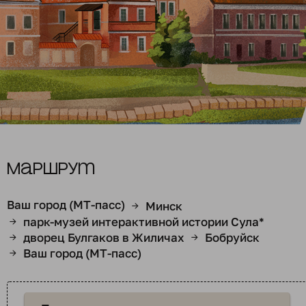
Маршрут
Ваш город (МТ-пасс)
Минск
→
парк-музей интерактивной истории Сула*
→
дворец Булгаков в Жиличах
Бобруйск
→
→
Ваш город (МТ-пасс)
→