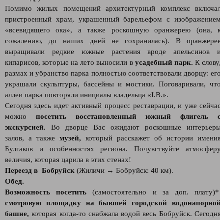
Помимо жилых помещений архитектурный комплекс включа
пристроенный храм, украшенный барельефом с изображение
«всевидящего ока», а также роскошную оранжерею (она, 
сожалению, до наших дней не сохранилась). В оранжере
выращивали редкие южные растения вроде апельсинов 
кипарисов, которые на лето выносили в
усадебный парк.
К слову
размах и убранство парка полностью соответствовали дворцу: ег
украшали скульптуры, бассейны и мостики. Поговаривали, чт
аллеи парка повторяли инициалы владельца «I.B.».
Сегодня здесь идет активный процесс реставрации, и уже сейча
можно
посетить восстановленный южный флигель 
экскурсией.
Во дворце Вас ожидают роскошные интерьер
залов, а также
музей,
который расскажет об истории имени
Булгаков и особенностях региона. Почувствуйте атмосфер
величия, которая царила в этих стенах!
Переезд в Бобруйск
(Жиличи → Бобруйск: 40 км).
Обед.
Возможность посетить
(самостоятельно и за доп. плату)
смотровую площадку на бывшей городской водонапорно
башне,
которая когда-то снабжала водой весь Бобруйск. Сегодн