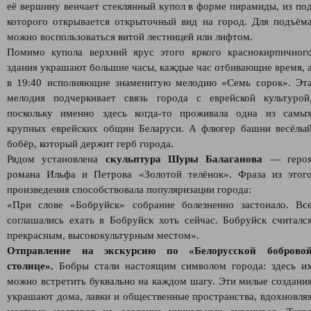
её вершину венчает стеклянный купол в форме пирамиды, из по
которого открывается открыточный вид на город. Для подъём
можно воспользоваться витой лестницей или лифтом.
Помимо купола верхний ярус этого яркого краснокирпичног
здания украшают большие часы, каждые час отбивающие время, 
в 19:40 исполняющие знаменитую мелодию «Семь сорок». Эт
мелодия подчеркивает связь города с еврейской культурой
поскольку именно здесь когда-то проживала одна из самы
крупных еврейских общин Беларуси. А флюгер башни весёлы
бобёр, который держит герб города.
Рядом установлена
скульптура Шуры Балаганова
— геро
романа Ильфа и Петрова «Золотой телёнок». Фраза из этог
произведения способствовала популяризации города:
«При слове «Бобруйск» собрание болезненно застонало. Вс
соглашались ехать в Бобруйск хоть сейчас. Бобруйск считалс
прекрасным, высококультурным местом».
Отправление на экскурсию по «Белорусской боброво
столице».
Бобры стали настоящим символом города: здесь и
можно встретить буквально на каждом шагу. Эти милые создани
украшают дома, лавки и общественные пространства, вдохновля