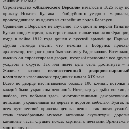
Жиличи: 192 км)!
Строительство
«Жиличского Версаля»
началось в 1825 году п
приказу Игнатия Булгака – бобруйского уездного маршалка
происходившего из одного из старейших родов Беларуси.
Сравнение с Версалем не случайно: по одной из версий Игнати
Булгак «подсмотрел», как строят аналогичные здания во Франции
когда в войне 1812 года дошел с русской армией до Парижа
Другая легенда гласит, что некогда в Бобруйск приеха
архитектор, отец которого был зодчим у Радзивиллов. Возможно
именно он спроектировал дворец, который превзошёл все други
усадьбы в округе. Так или иначе цель была достигнута – 
Жиличах возник
величественный дворцово-парковы
комплекс
в классических традициях начала XIX века.
Всего во дворце насчитывалось больше 100 комнат, потолки 
каждой были украшены лепниной. Интерьер усадьбы восхища
любого, кто побывал здесь, многочисленными декоративным
деталями, украшениями из дерева и дорогой мебелью. Булгак и
всех путешествий привозил ценные вещи - так новая усадьб
стала своеобразным музеем: античные скульптуры, дороги
каминные часы, слуцкие пояса, картины с печатями Эрмитажа 
многое другое.