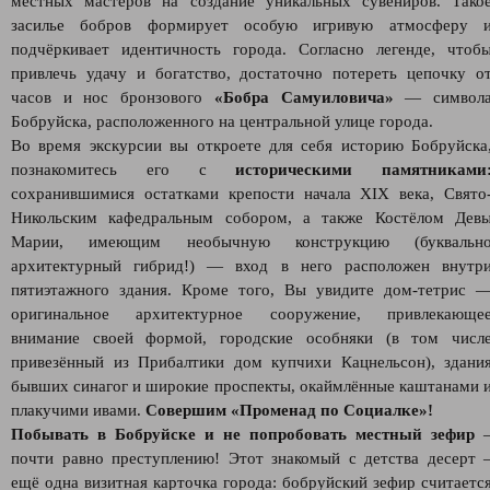
местных мастеров на создание уникальных сувениров. Тако
засилье бобров формирует особую игривую атмосферу 
подчёркивает идентичность города. Согласно легенде, чтоб
привлечь удачу и богатство, достаточно потереть цепочку о
часов и нос бронзового
«Бобра Самуиловича»
— символ
Бобруйска, расположенного на центральной улице города.
Во время экскурсии вы откроете для себя историю Бобруйска
познакомитесь его с
историческими памятниками
сохранившимися остатками крепости начала XIX века, Свято
Никольским кафедральным собором, а также Костёлом Дев
Марии, имеющим необычную конструкцию (буквальн
архитектурный гибрид!) — вход в него расположен внутр
пятиэтажного здания. Кроме того, Вы увидите дом-тетрис 
оригинальное архитектурное сооружение, привлекающе
внимание своей формой, городские особняки (в том числ
привезённый из Прибалтики дом купчихи Кацнельсон), здани
бывших синагог и широкие проспекты, окаймлённые каштанами 
плакучими ивами.
Совершим «Променад по Социалке»!
Побывать в Бобруйске и не попробовать местный зефир
почти равно преступлению! Этот знакомый с детства десерт 
ещё одна визитная карточка города: бобруйский зефир считаетс