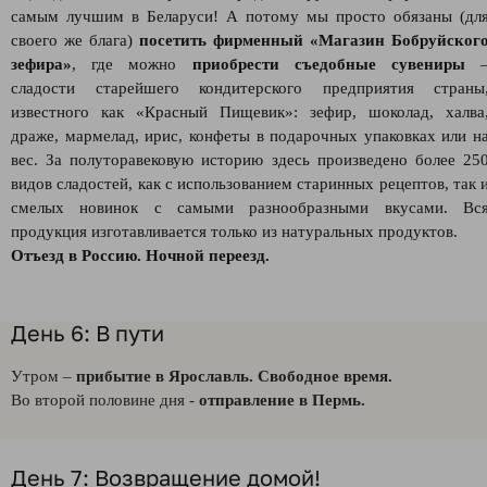
самым лучшим в Беларуси! А потому мы просто обязаны (дл
своего же блага)
посетить фирменный «Магазин Бобруйског
зефира»
, где можно
приобрести съедобные сувениры
сладости старейшего кондитерского предприятия страны
известного как «Красный Пищевик»: зефир, шоколад, халва
драже, мармелад, ирис, конфеты в подарочных упаковках или н
вес. За полуторавековую историю здесь произведено более 25
видов сладостей, как с использованием старинных рецептов, так 
смелых новинок с самыми разнообразными вкусами. Вс
продукция изготавливается только из натуральных продуктов.
Отъезд в Россию. Ночной переезд.
День 6: В пути
Утром –
прибытие в Ярославль. Свободное время.
Во второй половине дня -
отправление в Пермь.
День 7: Возвращение домой!