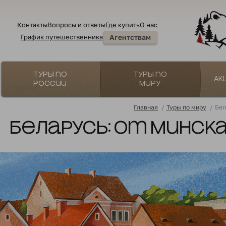
Контакты
Вопросы и ответы
Где купить
О нас
График путешественника
Агентствам
Туры по
Туры по
Ак
России
миру
Главная
/
Туры по миру
/
Бел
Беларусь: от Минска