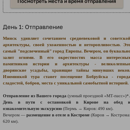
Посмотреть места и время отправления
День 1: Отправление
Минск удивляет сочетанием средневековой и советско
архитектуры, своей ухоженностью и неторопливостью. Эт
самый "подсвеченный" город Европы. Вечером, он буквальн
залит огнями. В его окрестностях масса интересны
памятников истории и архитектуры - великолепны
дворянские усадьбы, хранящие тайны минувших веков
Изюминкой тура станет посещение Бобруйска - город
сладостей, бобров, места с уникальной самобытной историей.
Отправление из Вашего города
(умный проездной «МТ-пасс»)*.
День в пути с остановкой в Кирове на обед 
ознакомительную экскурсию
(Пермь → Киров: 490 км).
Вечером —
размещение в отеле в Костроме
(Киров → Кострома
620 км).