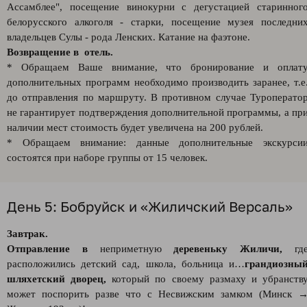
Ассамблее", посещение винокурни с дегустацией старинног
белорусского алкоголя - старки, посещение музея последни
владельцев Сулы - рода Ленских. Катание на фаэтоне.
Возвращение в отель.
* Обращаем Ваше внимание, что бронирование и оплат
дополнительных программ необходимо производить заранее, т.е
до отправления по маршруту. В противном случае Туроперато
не гарантирует подтверждения дополнительной программы, а пр
наличии мест стоимость будет увеличена на 200 рублей.
* Обращаем внимание: данные дополнительные экскурси
состоятся при наборе группы от 15 человек.
День 5: Бобруйск и «Жиличский Версаль»
Завтрак.
Отправление
в
неприметную
деревеньку Жиличи,
гд
расположились детский сад, школа, больница и…
грандиозны
шляхетский дворец,
который по своему размаху и убранств
может поспорить разве что с Несвижским замком (Минск 