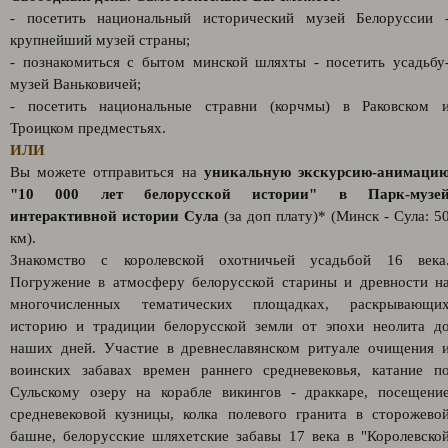
- посетить национальный исторический музей Белоруссии 
крупнейший музей страны;
- познакомиться с бытом минской шляхты - посетить усадьбу
музей Ваньковичей;
- посетить национальные стравни (корчмы) в Раковском 
Троицком предместьях.
ИЛИ
Вы можете отправиться на
уникальную экскурсию-анимаци
"10 000 лет белорусской истории" в Парк-музе
интерактивной истории Сула
(за доп плату)* (Минск - Сула: 5
км).
Знакомство с королевской охотничьей усадьбой 16 века
Погружение в атмосферу белорусской старины и древности н
многочисленных тематических площадках, раскрывающи
историю и традиции белорусской земли от эпохи неолита д
наших дней. Участие в древнеславянском ритуале очищения 
воинских забавах времен раннего средневековья, катание п
Сульскому озеру на корабле викингов - драккаре, посещени
средневековой кузницы, колка полевого гранита в сторожево
башне, белорусские шляхетские забавы 17 века в "Королевско