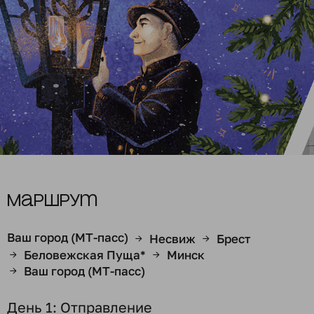
Маршрут
Ваш город (МТ-пасс)
Несвиж
Брест
→
→
Беловежская Пуща*
Минск
→
→
Ваш город (МТ-пасс)
→
День 1: Отправление