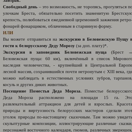
Завтрак.
Свободный день
– это возможность, не торопясь, прогуляться п
улочкам Бреста, обязательно посетить знаменитую Брестску
крепость, полюбоваться ежедневной церемонией зажжения ретро
фонарей фонарщиком, облаченным в старинную форму.
ИЛИ
Вы можете отправиться на
экскурсию в Беловежскую Пущу 
гости к белорусскому Деду Морозу
(за доп. плату)*.
Экскурсия в заповедник Беловежская пуща
(Брест 
Беловежская пуща: 60 км), включённый в список Мировог
наследия человечества, - крупнейший в Центральной Европ
лесной массив, сохранившийся почти нетронутым с XIII века, гд
можно наблюдать в естественных условиях зубров, тарпанов
косуль и других диких животных.
Посещение Поместья Деда Мороза.
Поместье белорусског
Деда Мороза расположено на площади 15 га. Эт
развлекательный аттракцион для детей и взрослых. Красот
природы и виртуозность белорусских мастеров сделали это
уголок природы по-настоящему сказочным. Там можно увидет
скульптурные композиции, иллюстрирующие различные сказки
персонажей восточного календаря, гномов, различных зверюшек