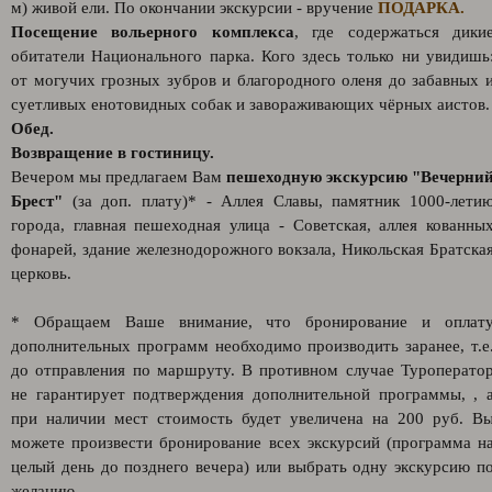
м) живой ели. По окончании экскурсии - вручение
ПОДАРКА.
Посещение вольерного комплекса
, где содержаться дики
обитатели Национального парка. Кого здесь только ни увидишь
от могучих грозных зубров и благородного оленя до забавных 
суетливых енотовидных собак и завораживающих чёрных аистов.
Обед.
Возвращение в гостиницу.
Вечером мы предлагаем Вам
пешеходную экскурсию "Вечерни
Брест"
(за доп. плату)* - Аллея Славы, памятник 1000-лети
города, главная пешеходная улица - Советская, аллея кованны
фонарей, здание железнодорожного вокзала, Никольская Братска
церковь.
* Обращаем Ваше внимание, что бронирование и оплат
дополнительных программ необходимо производить заранее, т.е
до отправления по маршруту. В противном случае Туроперато
не гарантирует подтверждения дополнительной программы, , 
при наличии мест стоимость будет увеличена на 200 руб. В
можете произвести бронирование всех экскурсий (программа н
целый день до позднего вечера) или выбрать одну экскурсию п
желанию.