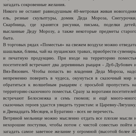
загадать сокровенные желания.
Никого не оставит равнодушным 40-метровая живая новогодня
ель, резные скульптуры, домик Деда Мороза, Снегурочки
Скарбница, где хранятся рисунки, письма, поделки детей
высланные Деду Морозу, а также некоторые предметы старог
быта.
В торговых рядах «Поместья» на свежем воздухе можно отведат
шашлыки, блины, чай на пущанских травах, приобрести сувенир
и печатную продукцию. При входе на территорию поместь
посетителей встречают два деревянных рыцаря - Дуб-Дубович 
Вяз-Вязович. Чтобы попасть во владения Деда Мороза, над
непременно поверить в чудеса, окунуться в сказочный мир 
обратиться к волшебным рыцарям с просьбой пропустить н
территорию сказочного поместья. Сразу за воротами посетителе
встречают Белоснежка и семь гномов; и ещё много-мног
сказочных героев удастся увидеть туристам: и Царевну-Лягушку
и Двенадцать Месяцев, и Буратино - всех не перечесть.
Ветряной мельнице можно мысленно отдать все плохие мысли 
нехорошие поступки, чтобы потом с чистой совестью пойти 
загадать самое заветное желание у огромной (высотой более 4