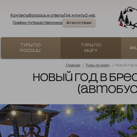
Контакты
Вопросы и ответы
Где купить
О нас
График путешественника
Агентствам
Туры по
Туры по
Ак
России
миру
Главная
/
Туры по миру
/
Новый год в
Новый год в Бре
(автобус 1