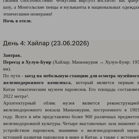
своими способностями! Фокусник виртуоз восхитит нас фаер
шоу, а Монгольские певцы и музыканты в национальных одежда
этническими номерами!
Ночь в отеле.
День 4: Хайлар (23.06.2026)
Завтрак.
Переезд в Хулун-Буир
(Хайлар; Маньчжурия → Хулун-Буир: 19
км).
По пути -
заезд на небольшую станцию для осмотра музейног
железнодорожного комплекса
, который является первым 
Китае тематическим музеем паровозов. Его площадь составляе
2022 метра².
Архитектурный облик музея является реконструкцие
железнодорожного вокзала Маньчжурии, построенного в 190
году. Всего в нём представлено более 900 различных предмето
железнодорожной культуры. Четыре выставочных зала знакомят 
устройством паровозов, знаниями о железнодорожной науке
историей развития паровозов в мире и Китае, а также с историе