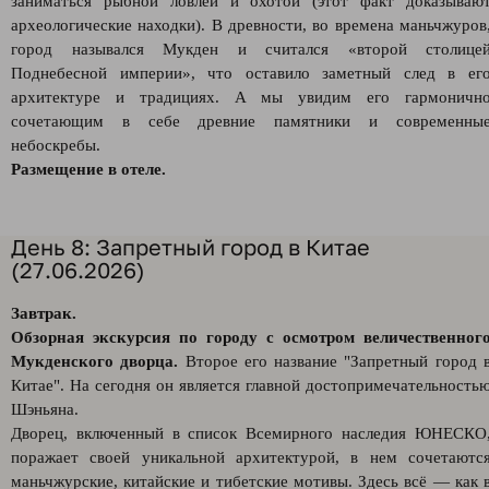
заниматься рыбной ловлей и охотой (этот факт доказываю
археологические находки). В древности, во времена маньчжуров
город назывался Мукден и считался «второй столице
Поднебесной империи», что оставило заметный след в ег
архитектуре и традициях. А мы увидим его гармоничн
сочетающим в себе древние памятники и современны
небоскребы.
Размещение в отеле.
День 8: Запретный город в Китае
(27.06.2026)
Завтрак.
Обзорная экскурсия по городу с осмотром величественног
Мукденского дворца.
Второе его название "Запретный город 
Китае". На сегодня он является главной достопримечательность
Шэньяна.
Дворец, включенный в список Всемирного наследия ЮНЕСКО
поражает своей уникальной архитектурой, в нем сочетаютс
маньчжурские, китайские и тибетские мотивы. Здесь всё — как 