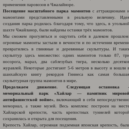
применения паровозов в Чжалайноре.
Посещение масштабного парка мамонтов
с аттракционами 
мамонтами представленными в реальную величину. Иде
создания парка родилась благодаря тому, что здесь, в угольно
шахте Чжайланор, были найдены останки трёх мамонтов.
Мы сможем прогуляться и ощутить себя в далеком прошлом
огромные мамонты застыли в вечности и по истечении времен
превратились в глиняные и деревянные скульптуры. И таки
скульптур здесь множество: одних мамонтов только 87, тр
носорога, марал, два саблезубых тигра, несколько десятко
журавлей. Некоторые достигают 5-6 метров в высоту и вошли 
шанхайскую книгу рекордов Гиннеса как самая больша
скульптурная группа мамонтов в мире.
Продолжаем движение. Следующая остановка 
мемориальный парк «Хайлар — памятник мирово
антифашистской войне»
, включающий в себя непосредственн
мемориал, а также музей. Весь комплекс построен на мест
Хайларской крепости, часть крепостных туннелей которо
сохранилась и открыта для посещения.
Крепость Хайлар, огромная подземная японская крепость, был