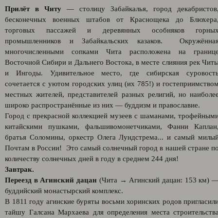
Прилёт в Читу
— столицу Забайкалья, город декабристов
бесконечных военных штабов от Краснощека до Блюхера
торговых пассажей и деревянных особняков горны
промышленников и Забайкальских казаков. Окружённа
многочисленными сопками Чита расположена на границ
Восточной Сибири и Дальнего Востока, в месте слияния рек Чит
и Ингоды. Удивительное место, где сибирская суровост
сочетается с уютом городских улиц (их 785!) и гостеприимство
местных жителей, представителей разных религий, но наиболе
широко распространённые из них — буддизм и православие.
Город с прекрасной коллекцией музеев с шаманами, трофейным
китайскими пушками, фальшивомонетчиками, Фанни Каплан
братья Соломины, оркестр Олега Лундстрема... и самый милы
Почтам в России! Это самый солнечный город в нашей стране п
количеству солнечных дней в году в среднем 244 дня!
Завтрак.
Переезд в Агинский дацан
(Чита → Агинский дацан: 153 км) 
буддийский монастырский комплекс.
В 1811 году агинские буряты восьми хоринских родов пригласил
тайшу Галсана Мархаева для определения места строительств