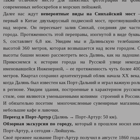
также отличное место для памятных фотографий на фон
современных небоскребов и морских пейзажей.
Далее нас ждут
невероятные виды на Синхайский мост
первый в Китае двухъярусный подвесной мост, протянувшийс
над морем. Он пересекает залив Синхай, соединяя две част
города. Протяженность этой переправы, изогнутой в виде букв
S, составляет 6,8 км. Увидим мы и Даляньскую телебашн
высотой 360 метров, которая возвышается над всем городом. 
высоты башни можно рассмотреть весь Далянь, как на ладошке
Прикоснемся к истории города на Русской улице некогд
именовавшейся Инженерной, – ее протяженность чуть более 40
метров. Квартал сохранил архитектурный облик начала XX века
когда Далянь был известен как Порт-Дальний и играл важную рол
в регионе. Увидим здания, построенные в характерном русско
стиле, они являются уменьшенными копиями строений в России
И обязательно посетим многочисленные сувенирные магазины
небольшие кафе и лавочки.
Переезд в Порт-Артур
(Далянь → Порт-Артур: 50 км).
Обзорная экскурсия по городу,
который в прошлом носил им
Порт-Артур, а сегодня - Люйшунь.
Своё прежнее название Порт-Артур получил в августе 1860 года