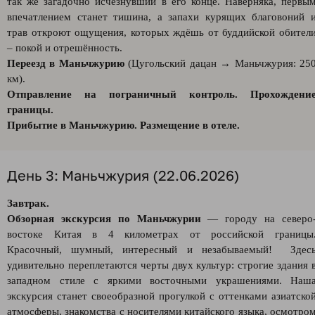
так же загадочно исчезнувший в его конце. Наверняка, первы
впечатлением станет тишина, а запахи курящих благовоний 
трав откроют ощущения, которых ждёшь от буддийской обител
– покой и отрешённость.
Переезд в Маньчжурию
(Цугольский дацан → Маньчжурия: 25
км).
Отправление на пограничный контроль. Прохождени
границы.
Прибытие в Маньчжурию. Размещение в отеле.
День 3: Маньчжурия (22.06.2026)
Завтрак.
Обзорная экскурсия по Маньчжурии
— городу на северо
востоке Китая в 4 километрах от российской границы
Красочный, шумный, интересный и незабываемый! Здес
удивительно переплетаются черты двух культур: строгие здания 
западном стиле с яркими восточными украшениями. Наш
экскурсия станет своеобразной прогулкой с оттенками азиатско
атмосферы, знакомства с носителями китайского языка, осмотро