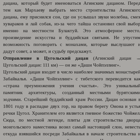
дацана, который будет именоваться Агинским дацаном. Пере
тем как Мархаеву выбрать место строительства Агинског
дацана, ему приснился сон, где он услышал звуки молебна, сме
хувараков и лай собак, из-за чего тайша остановил свой выбо
именно на местности Булактуй. Это атмосферное место
произведение искусства и буддийская святыня. Не упусти
возможность поговорить с монахами, которые выслушают 
дадут совет, а может, и судьбу предскажут.
Отправление в Цугольский дацан
(Агинский дацан 
Цугольский дацан: 111 км) — он же «Даши Чойпэллинг».
Цугольский дацан входит в число наиболее значимых монастыре
Забайкалья. «Даши Чойпэллинг» с тибетского переводится ка
«страна преумножения учения счастья». Это уникальны
памятник архитектуры, созданный местными бурятским
зодчими. Старейший буддийский храм России. Дацан основан 
1801 году в распадке двух гор, на правом берегу Онона и усть
речки Цугол. Хранителем его является гневное божество Чойжел
Сюда, по местной легенде, плиты для строительства дворц
монгольского наместника возил самый настоящий слон, невест
откуда взявшийся посреди Забайкалья в начале строительства 