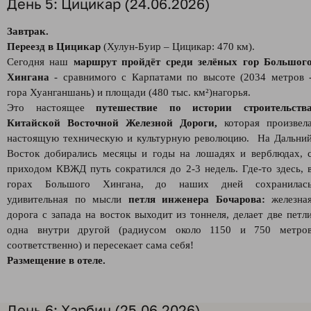
День 5: Цицикар (24.06.2026)
Завтрак.
Переезд в Цицикар
(Хулун-Буир – Цицикар: 470 км).
Сегодня наш
маршрут пройдёт среди зелёных гор Большог
Хингана
- сравнимого с Карпатами по высоте (2034 метров 
гора Хуанганшань) и площади (480 тыс. км²)нагорья.
Это настоящее
путешествие по истории строительств
Китайской Восточной Железной Дороги,
которая произвел
настоящую техническую и культурную революцию. На Дальни
Восток добирались месяцы и годы на лошадях и верблюдах, 
приходом КВЖД путь сократился до 2-3 недель. Где-то здесь, 
горах Большого Хингана, до наших дней сохранилас
удивительная по мысли
петля инженера Бочарова:
железна
дорога с запада на восток выходит из тоннеля, делает две петл
одна внутри другой (радиусом около 1150 и 750 метро
соответственно) и пересекает сама себя!
Размещение в отеле.
День 6: Харбин (25.06.2026)