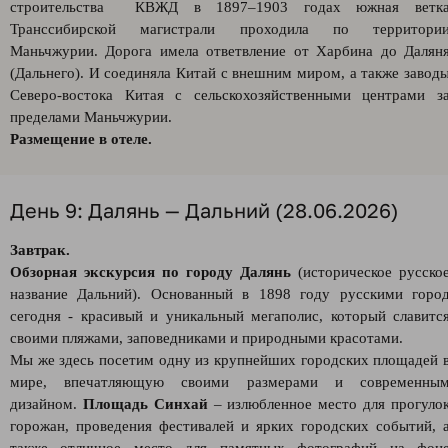
строительства КВЖД в 1897–1903 годах южная ветк
Транссибирской магистрали проходила по территори
Маньчжурии. Дорога имела ответвление от Харбина до Далян
(Дальнего). И соединяла Китай с внешним миром, а также завод
Северо-востока Китая с сельскохозяйственными центрами з
пределами Маньчжурии.
Размещение в отеле.
День 9: Далянь — Дальний (28.06.2026)
Завтрак.
Обзорная экскурсия по городу Далянь
(историческое русско
название Дальний). Основанный в 1898 году русскими горо
сегодня - красивый и уникальный мегаполис, который славитс
своими пляжами, заповедниками и природными красотами.
Мы же здесь посетим одну из крупнейших городских площадей 
мире, впечатляющую своими размерами и современны
дизайном.
Площадь Синхай
– излюбленное место для прогуло
горожан, проведения фестивалей и ярких городских событий, 