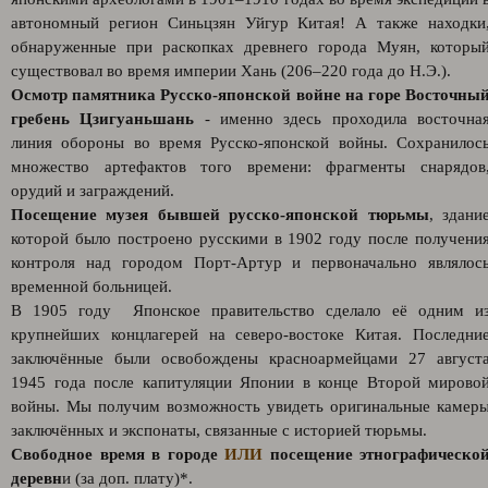
автономный регион Синьцзян Уйгур Китая! А также находки
обнаруженные при раскопках древнего города Муян, которы
существовал во время империи Хань (206–220 года до Н.Э.).
Осмотр памятника Русско-японской войне на горе Восточны
гребень Цзигуаньшань
- именно здесь проходила восточна
линия обороны во время Русско-японской войны. Сохранилос
множество артефактов того времени: фрагменты снарядов
орудий и заграждений.
Посещение музея бывшей русско-японской тюрьмы
, здани
которой было построено русскими в 1902 году после получени
контроля над городом Порт-Артур и первоначально являлос
временной больницей.
В 1905 году Японское правительство сделало её одним и
крупнейших концлагерей на северо-востоке Китая. Последни
заключённые были освобождены красноармейцами 27 август
1945 года после капитуляции Японии в конце Второй мирово
войны. Мы получим возможность увидеть оригинальные камер
заключённых и экспонаты, связанные с историей тюрьмы.
Свободное время в городе
ИЛИ
посещение этнографическо
деревн
и (за доп. плату)*.