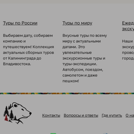
Туры по России
Туры по миру
Ежед
экск
Выбираем дату, собираем
Вкусные туры по всему
компанию и
миру с актуальными
Наши 
путешествуем! Коллекция
датами. Это
экску
актуальных сборных туров
увлекательные
прово
от Калининграда до
экскурсионные туры и
город
Владивостока.
туры-экспедиции.
Автобусом, поездом,
самолетом и даже
пешком!
Контакты
Вопросы и ответы
Где купить
О на