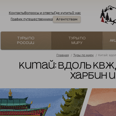
Контакты
Вопросы и ответы
Где купить
О нас
График путешественника
Агентствам
Туры по
Туры по
Ак
России
миру
Главная
/
Туры по миру
/
Китай: вдо
Китай: вдоль КВЖ
Харбин 