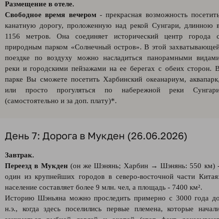
Размещение в отеле.
Свободное время вечером
- прекрасная возможность посетит
канатную дорогу, проложенную над рекой Сунгари, длинною 
1156 метров. Она соединяет исторический центр города 
природным парком «Солнечный остров». В этой захватывающе
поездке по воздуху можно насладиться панорамными видам
реки и городскими пейзажами на ее берегах с обеих сторон. 
парке Вы сможете посетить Харбинский океанариум, аквапарк
или просто прогуляться по набережной реки Сунгар
(самостоятельно и за доп. плату)*.
День 7: Дорога в Мукден (26.06.2026)
Завтрак.
Переезд в Мукден
(он же Шэнянь; Харбин → Шэнянь: 550 км) 
один из крупнейших городов в северо-восточной части Китая
население составляет более 9 млн. чел, а площадь - 7400 км².
Историю Шэньяна можно проследить примерно с 3000 года д
н.э., когда здесь поселились первые племена, которые начал