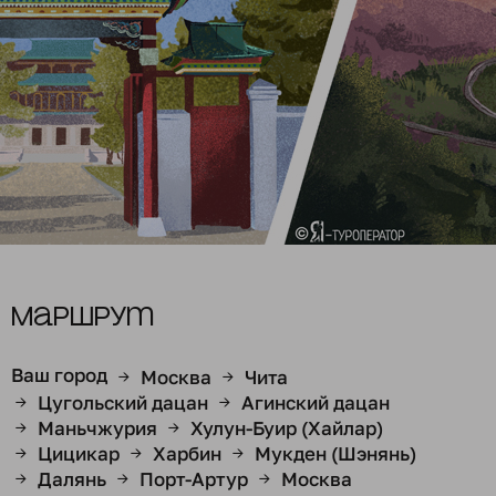
Маршрут
Ваш город
Москва
Чита
→
→
Цугольский дацан
Агинский дацан
→
→
Маньчжурия
Хулун-Буир (Хайлар)
→
→
Цицикар
Харбин
Мукден (Шэнянь)
→
→
→
Далянь
Порт-Артур
Москва
→
→
→