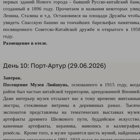
первых зданий Нового города - бывший Русско-китайский банк
созданный в 1896 году. Прочитаем и названия некоторых улиц
Ленина, Сталина и т.д. Остановимся на площади Дружбы чтоб
увидеть Спасскую башню на тончайших барельефах памятника
посвященного Советско-Китайской дружбе и открытого в 195
году.
Размещение в отеле.
День 10: Порт-Артур (29.06.2026)
Завтрак.
Посещение Музея Люйшунь
, основанного в 1915 году, когд
район был частью китайской территории, арендованной Японией
Даже интерьер музея отсылает нас к тому времени: винтажны
люстры, стеклянные витрины в деревянных рамах. Тысяч
экспонатов представлены на тематических выставках музея
артефакты древнего Шелкового пути, буддийское искусство
каменные артефакты, керамика, живопись и каллиграфия
ремёсла. Кроме того, в музее хранятся шесть мумий, найденны
японскими археологами в 1901–1910 годах во время экспедиции 