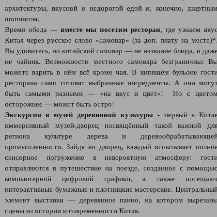
архитектуры, вкусной и недорогой едой и, конечно, азартны
шопингом.
Время обеда —
вместе мы посетим ресторан
, где узнаем вку
Китая через русское слово «самовар» (за доп. плату на месте)*
Вы удивитесь, но китайский самовар — не название блюда, и даж
не чайник. Возможности местного самовара безграничны: В
можете варить в нём всё кроме чая. В кипящем бульоне гост
ресторана сами готовят выбранные ингредиенты. А они могу
быть самыми разными — «на вкус и цвет»! Но с цвето
осторожнее — может быть остро!
Экскурсия в музей деревянной культуры
- первый в Кита
иммерсивный музей-дворец посвящённый такой важной дл
региона культуре дерева и деревообрабатывающе
промышленности. Зайдя во дворец, каждый испытывает полно
сенсорное погружение в невероятную атмосферу: гост
отправляются в путешествие на поезде, созданное с помощь
компьютерной цифровой графики, а также посещаю
интерактивные бумажные и плотницкие мастерские. Центральны
элемент выставки — деревянное панно, на котором вырезан
сцены из истории и современности Китая.