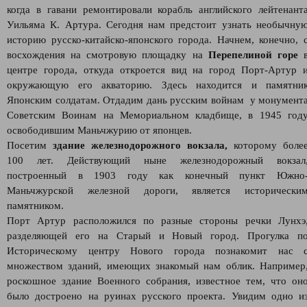
когда в гавани ремонтировали корабль английского лейтенант
Уильяма К. Артура. Сегодня нам предстоит узнать необычну
историю русско-китайско-японского города. Начнем, конечно, 
восхождения на смотровую площадку на
Перепелиной горе
центре города, откуда откроется вид на город Порт-Артур 
окружающую его акваторию. Здесь находится и памятни
Японским солдатам. Отдадим дань русским войнам у монумент
Советским Воинам на Мемориальном кладбище, в 1945 год
освободившим Маньчжурию от японцев.
Посетим
здание железнодорожного вокзала,
которому боле
100 лет. Действующий ныне железнодорожный вокзал
построенный в 1903 году как конечный пункт Южно
Маньчжурской железной дороги, является исторически
памятником.
Порт Артур расположился по разные стороны речки Лунхэ
разделяющей его на Старый и Новый город. Прогулка п
Историческому центру Нового города познакомит нас 
множеством зданий, имеющих знакомый нам облик. Например
роскошное здание Военного собрания, известное тем, что он
было достроено на руинах русского проекта. Увидим одно и