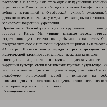
построена в 1937 году. Она стала одной из крупнейших японски
укреплений в Маньчжоу-го. Сегодня это музей Антифашистско
войны с аутентичной и бутафорской техникой, экспозицией
руинами огневых точек в лесу и мрачными холодными бетонным
коридорами подземных укреплений.
Прибытие в Хулун-Буир
- один из крупнейших по площад
городов в Китае. Мы
увидим главные ворота города
встречающие путешественников, прибывающих на поезде. Он
представляют собой гигантский иероглиф шириной 95 и высото
43 метра.
Посетим центр города с реконструкцией ег
исторической части,
которая занимает несколько кварталов.
Посещение национального музея,
рассказывающего 
чарующей культуре степи и этнических группах Хулун-Буира, и
истории и религии. Здесь мы удивимся наряду из рыбьей кожи
полюбуемся монгольской юртой и испытаем на себ
повседневную жизнь кочевников. Получим возможность посетит
сувенирные и ремесленные магазины.
Размещение в отеле.