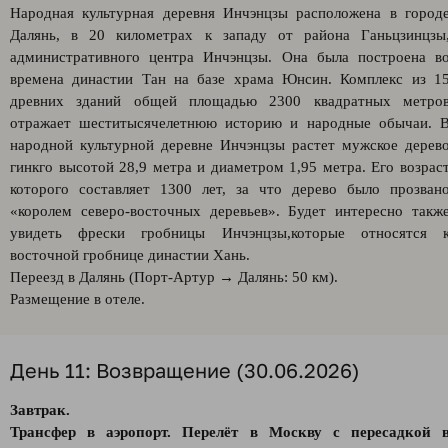
Народная культурная деревня Инчэнцзы расположена в город
Далянь, в 20 километрах к западу от района Ганьцзинцзы
административного центра Инчэнцзы. Она была построена в
времена династии Тан на базе храма Юнсин. Комплекс из 1
древних зданий общей площадью 2300 квадратных метро
отражает шеститысячелетнюю историю и народные обычаи. 
народной культурной деревне Инчэнцзы растет мужское дерев
гинкго высотой 28,9 метра и диаметром 1,95 метра. Его возрас
которого составляет 1300 лет, за что дерево было прозван
«королем северо-восточных деревьев». Будет интересно такж
увидеть фрески гробницы Инчэнцзы,которые относятся 
восточной гробнице династии Хань.
Переезд в Далянь (Порт-Артур → Далянь: 50 км).
Размещение в отеле.
День 11: Возвращение (30.06.2026)
Завтрак.
Трансфер в аэропорт. Перелёт в Москву с пересадкой 