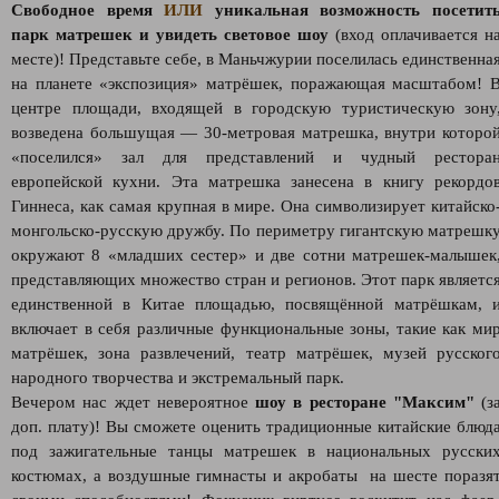
Свободное время
ИЛИ
уникальная возможность посетит
парк матрешек и увидеть световое шоу
(вход оплачивается н
месте)! Представьте себе, в Маньчжурии поселилась единственна
на планете «экспозиция» матрёшек, поражающая масштабом! 
центре площади, входящей в городскую туристическую зону
возведена большущая — 30-метровая матрешка, внутри которо
«поселился» зал для представлений и чудный рестора
европейской кухни. Эта матрешка занесена в книгу рекордо
Гиннеса, как самая крупная в мире. Она символизирует китайско
монгольско-русскую дружбу. По периметру гигантскую матрешк
окружают 8 «младших сестер» и две сотни матрешек-малышек
представляющих множество стран и регионов. Этот парк являетс
единственной в Китае площадью, посвящённой матрёшкам, 
включает в себя различные функциональные зоны, такие как ми
матрёшек, зона развлечений, театр матрёшек, музей русског
народного творчества и экстремальный парк.
Вечером нас ждет невероятное
шоу в ресторане "Максим"
(з
доп. плату)! Вы сможете оценить традиционные китайские блюд
под зажигательные танцы матрешек в национальных русски
костюмах, а воздушные гимнасты и акробаты на шесте поразя