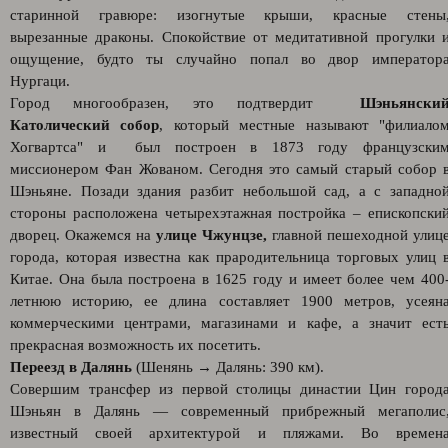
старинной гравюре: изогнутые крыши, красные стены
вырезанные драконы. Спокойствие от медитативной прогулки 
ощущение, будто ты случайно попал во двор император
Нургаци.
Город многообразен, это подтвердит
Шэньянски
Католический собор
, который местные называют "филиало
Хогвартса" и был построен в 1873 году французски
миссионером Фан Жованом. Сегодня это самый старый собор 
Шэньяне. Позади здания разбит небольшой сад, а с западно
стороны расположена четырехэтажная постройка – епископски
дворец. Окажемся на
улице Чжунцзе,
главной пешеходной улиц
города, которая известна как прародительница торговых улиц 
Китае. Она была построена в 1625 году и имеет более чем 400
летнюю историю, ее длина составляет 1900 метров, усеян
коммерческими центрами, магазинами и кафе, а значит ест
прекрасная возможность их посетить.
Переезд в Далянь
(Шенянь → Далянь: 390 км).
Совершим трансфер из первой столицы династии Цин город
Шэньян в Далянь — современный прибрежный мегаполис
известный своей архитектурой и пляжами. Во времен