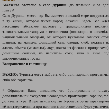
Абхазское застолье в селе Дурипш
(по желанию и за доп
плату)*.
Село Дурипш- место, где Вы сможете в полной мере погрузитьс
в ту жизнь, которой живёт народ Абхазии. Здесь Вас ждё
настоящее абхазское застолье с традиционными песнями
зажигательными танцами в исполнении фольклорного ансамбля
национальными блюдами, от которых буквально ломится стол
шашлык на мангале, домашний сыр, овощи, хлеб, подлива и
алычи, абыста (мамалыга), акуд (паста из фасоли с приправами)
домашние соленья, из напитков- соки, чача и вино по
многочисленные тосты.
Возвращение в гостиницу.
ВАЖНО:
Туристы могут выбрать либо один вариант программы
либо оба варианта.
* Обращаем Ваше внимание, что бронирование и оплат
дополнительной экскурсии необходимо производить заранее, т.е
до начала тура. В противном случае Туроператор не гарантируе
её подтверждения, а при наличии мест стоимость будет увеличен