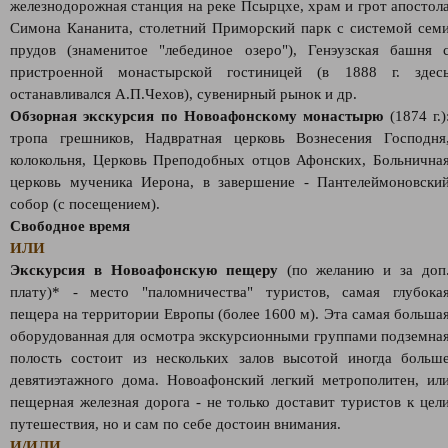
железнодорожная станция на реке Псырцхе, храм и грот апостол
Симона Кананита, столетний Приморский парк с системой сем
прудов (знаменитое "лебединое озеро"), Генэузская башня 
пристроенной монастырской гостиницей (в 1888 г. здес
останавливался А.П.Чехов), сувенирный рынок и др.
Обзорная экскурсия по Новоафонскому монастырю
(1874 г.)
тропа грешников, Надвратная церковь Вознесения Господня
колокольня, Церковь Преподобных отцов Афонских, Больнична
церковь мученика Иерона, в завершение - Пантелеймоновски
собор (с посещением).
Свободное время
ИЛИ
Экскурсия в Новоафонскую пещеру
(по желанию и за доп
плату)* - место "паломничества" туристов, самая глубока
пещера на территории Европы (более 1600 м). Эта самая больша
оборудованная для осмотра экскурсионными группами подземна
полость состоит из нескольких залов высотой иногда больш
девятиэтажного дома. Новоафонский легкий метрополитен, ил
пещерная железная дорога - не только доставит туристов к цел
путешествия, но и сам по себе достоин внимания.
И/ИЛИ