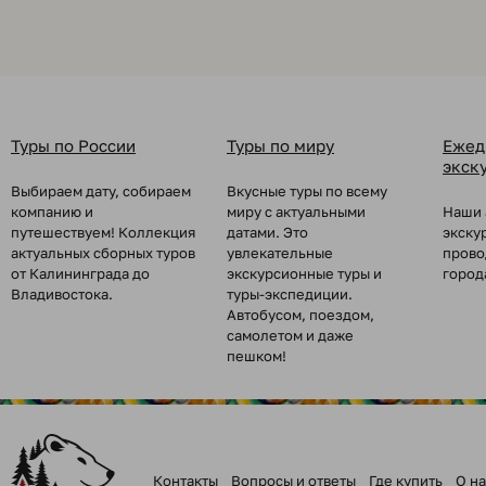
Туры по России
Туры по миру
Ежед
экск
Выбираем дату, собираем
Вкусные туры по всему
компанию и
миру с актуальными
Наши 
путешествуем! Коллекция
датами. Это
экску
актуальных сборных туров
увлекательные
прово
от Калининграда до
экскурсионные туры и
город
Владивостока.
туры-экспедиции.
Автобусом, поездом,
самолетом и даже
пешком!
Контакты
Вопросы и ответы
Где купить
О на