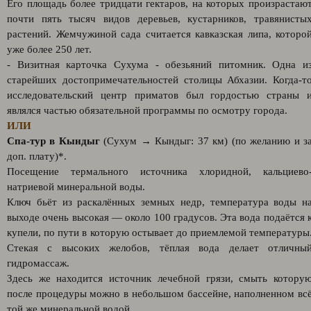
Его площадь более тридцати гектаров, на которых произрастаю
почти пять тысяч видов деревьев, кустарников, травянисты
растений. Жемчужиной сада считается кавказская липа, которо
уже более 250 лет.
- Визитная карточка Сухума - обезьяний питомник. Одна и
старейших достопримечательностей столицы Абхазии. Когда-т
исследовательский центр приматов был гордостью страны 
являлся частью обязательной программы по осмотру города.
ИЛИ
Спа-тур в Кындыг
(Сухум → Кындыг: 37 км) (по желанию и з
доп. плату)*.
Посещение термального источника хлоридной, кальциево
натриевой минеральной воды.
Ключ бьёт из раскалённых земных недр, температура воды н
выходе очень высокая — около 100 градусов. Эта вода подаётся 
купели, по пути в которую остывает до приемлемой температуры
Стекая с высоких желобов, тёплая вода делает отличны
гидромассаж.
Здесь же находится источник лечебной грязи, смыть котору
после процедуры можно в небольшом бассейне, наполненном вс
той же минеральной водой.