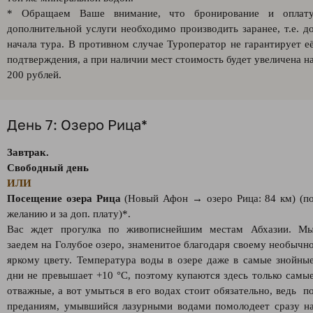
* Обращаем Ваше внимание, что бронирование и оплат
дополнительной услуги необходимо производить заранее, т.е. д
начала тура. В противном случае Туроператор не гарантирует е
подтверждения, а при наличии мест стоимость будет увеличена н
200 рублей.
День 7: Озеро Рица*
Завтрак.
Свободный день
ИЛИ
Посещение озера Рица
(Новый Афон → озеро Рица: 84 км) (п
желанию и за доп. плату)*.
Вас ждет прогулка по живописнейшим местам Абхазии. М
заедем на Голубое озеро, знаменитое благодаря своему необычн
яркому цвету. Температура воды в озере даже в самые знойны
дни не превышает +10 °C, поэтому купаются здесь только самы
отважные, а вот умыться в его водах стоит обязательно, ведь п
преданиям, умывшийся лазурными водами помолодеет сразу н