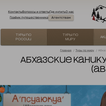
Контакты
Вопросы и ответы
Где купить
О нас
График путешественника
Агентствам
Туры по
Туры по
Ак
России
миру
Главная
/
Туры по миру
/
Абхаз
Абхазские каник
(а