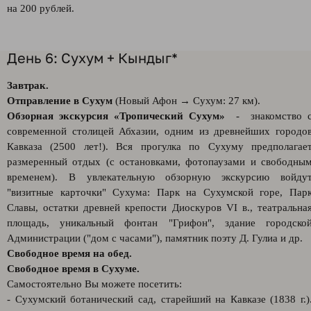
на 200 рублей.
День 6: Сухум + Кындыг*
Завтрак.
Отправление в Сухум
(Новый Афон → Сухум: 27 км).
Обзорная экскурсия «Тропический Сухум»
- знакомство 
современной столицей Абхазии, одним из древнейших городо
Кавказа (2500 лет!). Вся прогулка по Сухуму предполагае
размеренный отдых (с остановками, фотопаузами и свободны
временем). В увлекательную обзорную экскурсию войду
"визитные карточки" Сухума: Парк на Сухумской горе, Пар
Славы, остатки древней крепости Диоскуров VI в., театральна
площадь, уникальный фонтан "Грифон", здание городско
Администрации ("дом с часами"), памятник поэту Д. Гулиа и др.
Свободное время на обед.
Свободное время в Сухуме.
Самостоятельно Вы можете посетить:
- Сухумский ботанический сад, старейший на Кавказе (1838 г.)