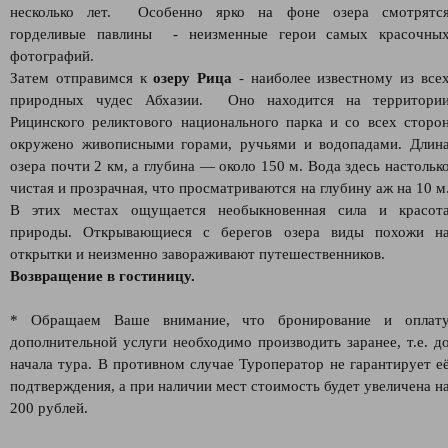
несколько лет. Особенно ярко на фоне озера смотрятс
горделивые павлины - неизменные герои самых красочны
фотографий.
Затем отправимся к
озеру Рица
- наиболее известному из все
природных чудес Абхазии. Оно находится на территори
Рицинского реликтового национального парка и со всех сторо
окружено живописными горами, ручьями и водопадами. Длин
озера почти 2 км, а глубина — около 150 м. Вода здесь настольк
чистая и прозрачная, что просматриваются на глубину аж на 10 м
В этих местах ощущается необыкновенная сила и красот
природы. Открывающиеся с берегов озера виды похожи н
открытки и неизменно завораживают путешественников.
Возвращение в гостиницу.
* Обращаем Ваше внимание, что бронирование и оплат
дополнительной услуги необходимо производить заранее, т.е. д
начала тура. В противном случае Туроператор не гарантирует е
подтверждения, а при наличии мест стоимость будет увеличена н
200 рублей.