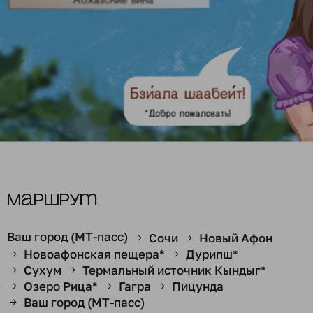
Маршрут
Ваш город (МТ-пасс)
Сочи
Новый Афон
→
→
Новоафонская пещера*
Дурипш*
→
→
Сухум
Термальный источник Кындыг*
→
→
Озеро Рица*
Гагра
Пицунда
→
→
→
Ваш город (МТ-пасс)
→