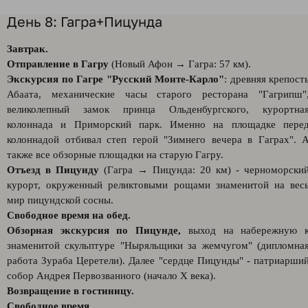
День 8: Гагра+Пицунда
Завтрак.
Отправление в Гагру
(Новый Афон → Гагра: 57 км).
Экскурсия по Гагре "Русский Монте-Карло"
: древняя крепост
Абаата, механические часы старого ресторана "Гагрипш"
великолепный замок принца Ольденбургского, курортна
колоннада и Приморский парк. Именно на площадке пере
колоннадой отбивал степ герой "Зимнего вечера в Гаграх". 
также все обзорные площадки на старую Гагру.
Отъезд в Пицунду
(Гагра → Пицунда: 20 км) - черноморски
курорт, окруженный реликтовыми рощами знаменитой на вес
мир пицундской сосны.
Свободное время на обед.
Обзорная экскурсия по Пицунде,
выход на набережную 
знаменитой скульптуре "Ныряльщики за жемчугом" (дипломна
работа Зураба Церетели). Далее "сердце Пицунды" - патриарши
собор Андрея Первозванного (начало X века).
Возвращение в гостиницу.
Свободное время.