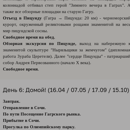
колоннадой отбивал степ герой "Зимнего вечера в Гаграх". 
также все обзорные площадки на старую Гагру.
Отъезд в Пицунду
(Гагра → Пицунда: 20 км) - черноморски
курорт, окруженный реликтовыми рощами знаменитой на вес
мир пицундской сосны.
Свободное время на обед.
Обзорная экскурсия по Пицунде,
выход на набережную 
знаменитой скульптуре "Ныряльщики за жемчугом" (дипломна
работа Зураба Церетели). Далее "сердце Пицунды" - патриарши
собор Андрея Первозванного (начало X века).
Свободное время.
День 6: Домой! (16.04 / 07.05 / 17.09 / 15.10)
Завтрак.
Отправление в Сочи.
По пути Посещение Гагрского рынка.
Прибытие в Сочи.
Прогулка по Олимпийскому парку.