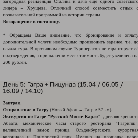
загородная резиденция Сталина и дача еще одного советског
лидера – Хрущева. Отличный способ совместить отдых 
познавательной программой из истории страны.
Возвращение в гостиницу.
* Обращаем Ваше внимание, что бронирование и оплат
дополнительной услуги необходимо производить заранее, т.е. д
начала тура. В противном случае Туроператор не гарантирует е
подтверждения, а при наличии мест стоимость будет увеличена н
200 рублей.
День 5: Гагра + Пицунда (15.04 / 06.05 /
16.09 / 14.10)
Завтрак.
Отправление в Гагру
(Новый Афон → Гагра: 57 км).
Экскурсия по Гагре "Русский Монте-Карло"
: древняя крепост
Абаата, механические часы старого ресторана "Гагрипш"
великолепный замок принца Ольденбургского, курортна
колоннада и Приморский парк. Именно на площадке пере