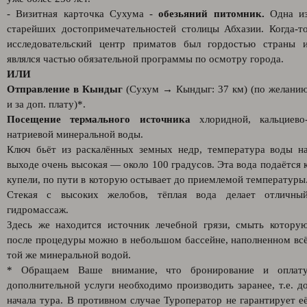
- Визитная карточка Сухума -
обезьяний питомник.
Одна и
старейших достопримечательностей столицы Абхазии. Когда-т
исследовательский центр приматов был гордостью страны 
являлся частью обязательной программы по осмотру города.
ИЛИ
Отправление в Кындыг
(Сухум → Кындыг: 37 км) (по желани
и за доп. плату)*.
Посещение термального источника
хлоридной, кальциево
натриевой минеральной воды.
Ключ бьёт из раскалённых земных недр, температура воды н
выходе очень высокая — около 100 градусов. Эта вода подаётся 
купели, по пути в которую остывает до приемлемой температуры
Стекая с высоких желобов, тёплая вода делает отличны
гидромассаж.
Здесь же находится источник лечебной грязи, смыть котору
после процедуры можно в небольшом бассейне, наполненном вс
той же минеральной водой.
* Обращаем Ваше внимание, что бронирование и оплат
дополнительной услуги необходимо производить заранее, т.е. д
начала тура. В противном случае Туроператор не гарантирует е