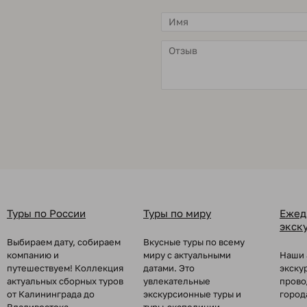
Туры по России
Туры по миру
Ежед
экск
Выбираем дату, собираем
Вкусные туры по всему
компанию и
миру с актуальными
Наши 
путешествуем! Коллекция
датами. Это
экску
актуальных сборных туров
увлекательные
прово
от Калининграда до
экскурсионные туры и
город