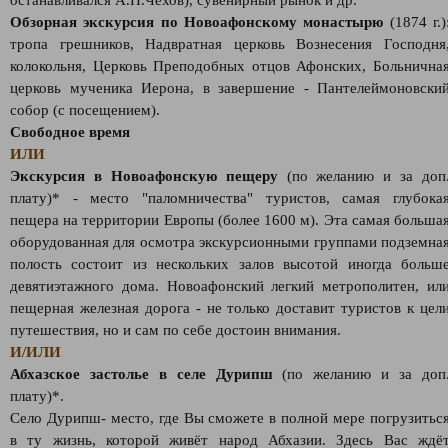
останавливался А.П.Чехов), сувенирный рынок и др.
Обзорная экскурсия по Новоафонскому монастырю
(1874 г.)
тропа грешников, Надвратная церковь Вознесения Господня
колокольня, Церковь Преподобных отцов Афонских, Больнична
церковь мученика Иерона, в завершение - Пантелеймоновски
собор (с посещением).
Свободное время
ИЛИ
Экскурсия в Новоафонскую пещеру
(по желанию и за доп
плату)* - место "паломничества" туристов, самая глубока
пещера на территории Европы (более 1600 м). Эта самая больша
оборудованная для осмотра экскурсионными группами подземна
полость состоит из нескольких залов высотой иногда больш
девятиэтажного дома. Новоафонский легкий метрополитен, ил
пещерная железная дорога - не только доставит туристов к цел
путешествия, но и сам по себе достоин внимания.
И/ИЛИ
Абхазское застолье в селе Дурипш
(по желанию и за доп
плату)*.
Село Дурипш- место, где Вы сможете в полной мере погрузитьс
в ту жизнь, которой живёт народ Абхазии. Здесь Вас ждё