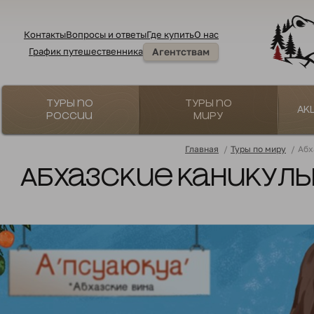
Контакты
Вопросы и ответы
Где купить
О нас
График путешественника
Агентствам
Туры по
Туры по
Ак
России
миру
Главная
/
Туры по миру
/
Абх
Абхазские каникулы