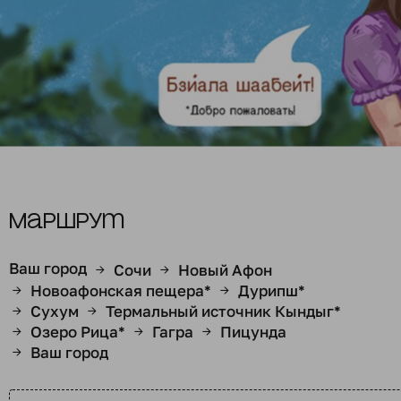
Маршрут
Ваш город
Сочи
Новый Афон
→
→
Новоафонская пещера*
Дурипш*
→
→
Сухум
Термальный источник Кындыг*
→
→
Озеро Рица*
Гагра
Пицунда
→
→
→
Ваш город
→