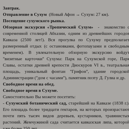
Завтрак.
Отправление в Сухум
(Новый Афон → Сухум: 27 км).
Посещение сухумского рынка.
Обзорная экскурсия «Тропический Сухум»
- знакомство 
современной столицей Абхазии, одним из древнейших городо
Кавказа (2500 лет!). Вся прогулка по Сухуму предполагае
размеренный отдых (с остановками, фотопаузами и свободны
временем). В увлекательную обзорную экскурсию войду
"визитные карточки" Сухума: Парк на Сухумской горе, Пар
Славы, остатки древней крепости Диоскуров VI в., театральна
площадь, уникальный фонтан "Грифон", здание городско
Администрации ("дом с часами"), памятник поэту Д. Гулиа и др.
Свободное время на обед.
Свободное время в Сухуме.
Самостоятельно Вы можете посетить:
- Сухумский ботанический сад,
старейший на Кавказе (1838 г.)
Его площадь более тридцати гектаров, на которых произрастаю
почти пять тысяч видов деревьев, кустарников, травянисты
растений. Жемчужиной сада считается кавказская липа, которо
уже более 250 лет.