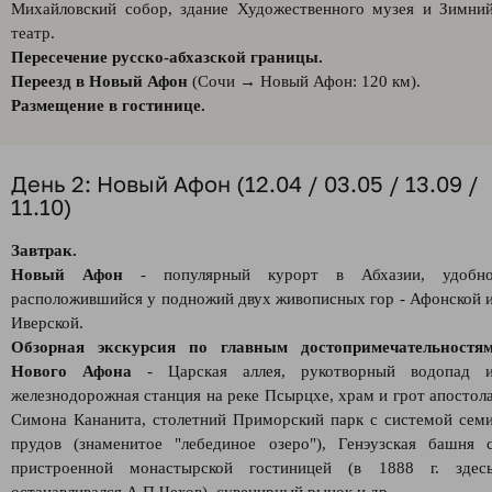
Михайловский собор, здание Художественного музея и Зимни
театр.
Пересечение русско-абхазской границы.
Переезд в Новый Афон
(Сочи → Новый Афон: 120 км).
Размещение в гостинице.
День 2: Новый Афон (12.04 / 03.05 / 13.09 /
11.10)
Завтрак.
Новый Афон
- популярный курорт в Абхазии, удобн
расположившийся у подножий двух живописных гор - Афонской 
Иверской.
Обзорная экскурсия по главным достопримечательностя
Нового Афона
- Царская аллея, рукотворный водопад 
железнодорожная станция на реке Псырцхе, храм и грот апостол
Симона Кананита, столетний Приморский парк с системой сем
прудов (знаменитое "лебединое озеро"), Генэузская башня 
пристроенной монастырской гостиницей (в 1888 г. здес