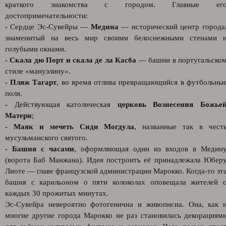
краткого знакомства с городом. Главные ег
достопримечательности:
- Сердце Эс-Сувейры —
Медина
— исторический центр города
знаменитый на весь мир своими белоснежными стенами 
голубыми окнами.
- Скала дю Порт и скала де ла Касба
— башни в португальско
стиле «мануэлину».
- Пляж Тагарт
, во время отлива превращающийся в футбольны
поля.
- Действующая католическая
церковь Вознесения Божье
Матери
;
- Маяк и мечеть Сиди Могдула
, названные так в чест
мусульманского святого.
- Башня с часами
, оформляющая один из входов в Медин
(ворота Баб Манжана). Идея построить её принадлежала Юбер
Лиоте — главе французской администрации Марокко. Когда-то эт
башня с карильоном о пяти колоколах оповещала жителей 
каждых 30 прожитых минутах.
Эс-Сувейра невероятно фотогенична и живописна. Она, как 
многие другие города Марокко не раз становилась декорациям