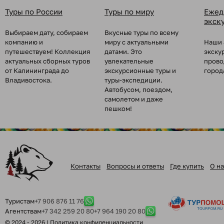
Туры по России
Туры по миру
Ежед
экск
Выбираем дату, собираем
Вкусные туры по всему
компанию и
миру с актуальными
Наши 
путешествуем! Коллекция
датами. Это
экску
актуальных сборных туров
увлекательные
прово
от Калининграда до
экскурсионные туры и
город
Владивостока.
туры-экспедиции.
Автобусом, поездом,
самолетом и даже
пешком!
Контакты
Вопросы и ответы
Где купить
О на
Туристам
+7 906 876 11 76
Агентствам
+7 342 259 20 80
+7 964 190 20 80
© 2024 - 2026 |
Политика конфиденциальности