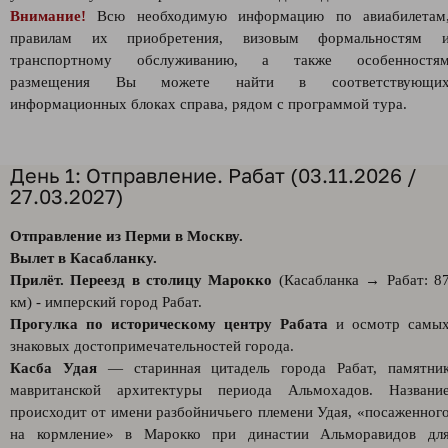
Внимание!
Всю необходимую информацию по авиабилетам
правилам их приобретения, визовым формальностям 
транспортному обслуживанию, а также особенностя
размещения Вы можете найти в соответствующи
информационных блоках справа, рядом с программой тура.
День 1: Отправление. Рабат (03.11.2026 /
27.03.2027)
Отправление из Перми в Москву.
Вылет в Каcабланку.
Прилёт. Переезд в столицу Марокко
(Касабланка → Рабат: 8
км) - имперский город Рабат.
Прогулка по историческому центру Рабата
и осмотр самы
знаковых достопримечательностей города.
Касба Удая
— старинная цитадель города Рабат, памятни
мавританской архитектуры периода Альмохадов. Названи
происходит от имени разбойничьего племени Удая, «посаженног
на кормление» в Марокко при династии Альморавидов дл