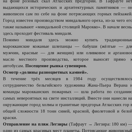
на фоне розовых скал Атласских предгорий. В Тафрауте не
выдающихся исторических и архитектурных памятников — о
живописен сам по себе на фоне потрясающих горных пейзажей
Город известен производством миндального ореха, из-за чего ег
также называют «миндальной столицей Марокко». В начале весн
здесь проходит фестиваль миндаля.
Помимо миндаля здесь можно купить традиционны
марокканские кожаные шлепанцы — бабуши (жёлтые — дл
мужчин, красные — для женщин) или оливковое и арганово
масло местного производства, которое выносят прямо 
автобусам.
Посещение рынка сувениров.
Осмотр «долины разноцветных камней».
В течение трёх месяцев в 1984 году осуществлялос
сотрудничество бельгийского художника Жана-Пьера Верана 
команды марокканских пожарных — шла работа по создани
самых невероятных на свете инсталляций. Вместе они нанесли н
окружающие город холмы и гранитные предгорья Атласских гор 
общей сложности 18 тонн синей, красной, фиолетовой и бело
краски.
Отправление на пляж Легзиры
(Тафраут → Легзира: 180 км) 
одно из самых красивых мест планеты. Потрясающе живописны