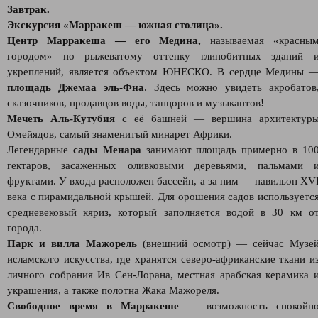
Завтрак.
Экскурсия «Марракеш — южная столица».
Центр Марракеша
— его Медина,
называемая «красны
городом» по рыжеватому оттенку глинобитных зданий 
укреплений, является объектом ЮНЕСКО. В сердце Медины 
площадь Джемаа эль-Фна
. Здесь можно увидеть акробатов
сказочников, продавцов воды, танцоров и музыкантов!
Мечеть Аль-Кутубия
c её башней — вершина архитектур
Омейядов, самый знаменитый минарет Африки.
Легендарные
сады Менара
занимают площадь примерно в 10
гектаров, засаженных оливковыми деревьями, пальмами 
фруктами. У входа расположен бассейн, а за ним — павильон XV
века с пирамидальной крышей. Для орошения садов используетс
средневековый кяриз, который заполняется водой в 30 км о
города.
Парк и вилла Мажорель
(внешний осмотр) — сейчас Музе
исламского искусства, где хранятся северо-африканские ткани и
личного собрания Ив Сен-Лорана, местная арабская керамика 
украшения, а также полотна Жака Мажореля.
Свободное время в Марракеше
— возможность спокойн