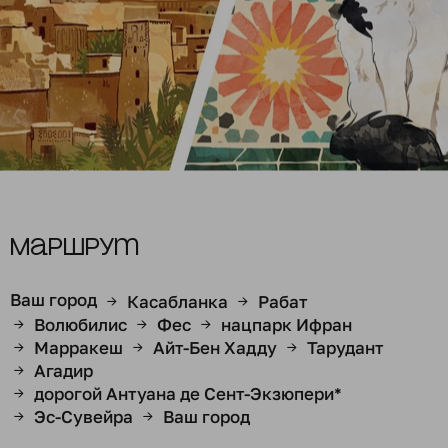
Маршрут
Ваш город
Касабланка
Рабат
→
→
Волюбилис
Фес
нацпарк Ифран
→
→
→
Марракеш
Айт-Бен Хадду
Тарудант
→
→
→
Агадир
→
дорогой Антуана де Сент-Экзюпери*
→
Эс-Сувейра
Ваш город
→
→