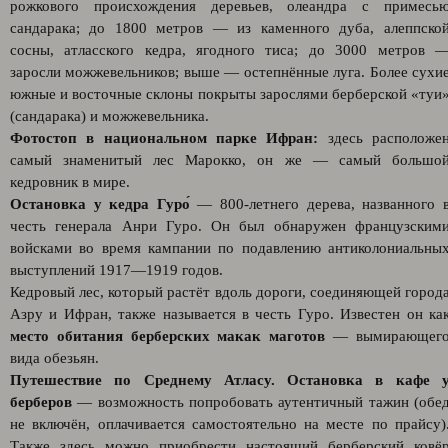
рожкового происхождения деревьев, олеандра с примесь
сандарака; до 1800 метров — из каменного дуба, алеппско
сосны, атласского кедра, ягодного тиса; до 3000 метров 
заросли можжевельников; выше — остепнённые луга. Более сухи
южные и восточные склоны покрыты зарослями берберской «туи
(сандарака) и можжевельника.
Фотостоп в национальном парке Ифран:
здесь расположе
самый знаменитый лес Марокко, он же — самый большо
кедровник в мире.
Остановка у кедра Гуро́
— 800-летнего дерева, названного 
честь генерала Анри Гуро. Он был обнаружен французским
войсками во время кампании по подавлению антиколониальны
выступлений 1917—1919 годов.
Кедровый лес, который растёт вдоль дороги, соединяющей город
Азру и Ифран, также называется в честь Гуро. Известен он ка
место обитания берберских макак маготов
— вымирающег
вида обезьян.
Путешествие по Среднему Атласу. Остановка в кафе 
берберов
— возможность попробовать аутентичный тажин (обе
не включён, оплачивается самостоятельно на месте по прайсу)
Также здесь можно приобрести настоящий берберский ковё