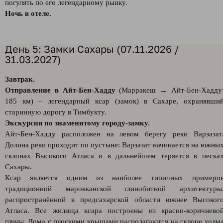
погулять по его легендарному рынку.
Ночь в отеле.
День 5: Замки Сахары (07.11.2026 /
31.03.2027)
Завтрак.
Отправление в Айт-Бен-Хадду
(Марракеш → Айт-Бен-Хадду
185 км) – легендарный ксар (замок) в Сахаре, охранявши
старинную дорогу в Тимбукту.
Экскурсия по знаменитому городу-замку.
Айт-Бен-Хадду расположен на левом берегу реки Варзазат
Долина реки проходит по пустыне: Варзазат начинается на южны
склонах Высокого Атласа и в дальнейшем теряется в песка
Сахары.
Ксар является одним из наиболее типичных примеро
традиционной марокканской глинобитной архитектуры
распространённой в предсахарской области южнее Высоког
Атласа. Все жилища ксара построены из красно-коричнево
глины. Дома с плоскими крышами располагаются на склоне холм