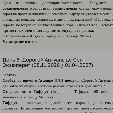
Одна из главных достопримечательностей Таруданта 
средневековая крепостная семиметровая стена
, окружающа
город на протяжении пяти километров. Тарудант утопает в зелен
оливковых рощ, апельсиновых и лимонных плантаций. С востока 
городу подступают величественные горы Анти-Атласа.
Осмот
крепостных стен и посещение легендарного рынка.
Отправление в Агадир
(Тарудант → Агадир: 90 км).
Размещение в отеле.
День 6: Дорогой Антуана де Сент-
Экзюпери* (08.11.2026 / 01.04.2027)
Завтрак.
Свободное время в Агадире
ИЛИ
поездка «Дорогой Антуан
де Сент-Экзюпери»
в южные районы страны (за доп. плату)*.
Отправление в Тафраут
(Агадир → Тафраут: 165 км) 
миндальную столицу Марокко.
Тафраут
— конгломерат зданий цвета охры среди зелёны
деревьев. Потрясающий контрастами цветов город расположилс