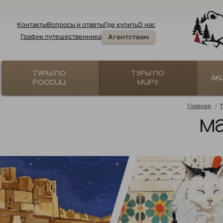
Контакты
Вопросы и ответы
Где купить
О нас
График путешественника
Агентствам
Туры по
Туры по
Ак
России
миру
Главная
/
М