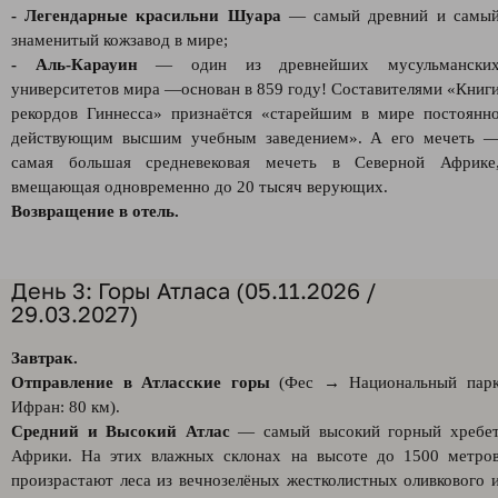
- Легендарные красильни Шуара
— самый древний и самы
знаменитый кожзавод в мире;
- Аль-Карауин
— один из древнейших мусульмански
университетов мира —основан в 859 году! Составителями «Книг
рекордов Гиннесса» признаётся «старейшим в мире постоянн
действующим высшим учебным заведением». А его мечеть 
самая большая средневековая мечеть в Северной Африке
вмещающая одновременно до 20 тысяч верующих.
Возвращение в отель.
День 3: Горы Атласа (05.11.2026 /
29.03.2027)
Завтрак.
Отправление в Атласские горы
(Фес → Национальный пар
Ифран: 80 км).
Средний и Высокий Атлас
— самый высокий горный хребе
Африки. На этих влажных склонах на высоте до 1500 метро
произрастают леса из вечнозелёных жестколистных оливкового 