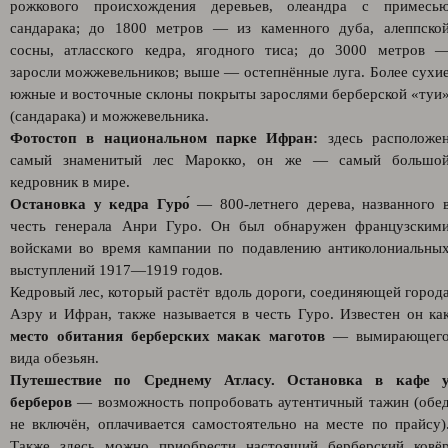
рожкового происхождения деревьев, олеандра с примесь
сандарака; до 1800 метров — из каменного дуба, алеппско
сосны, атласского кедра, ягодного тиса; до 3000 метров 
заросли можжевельников; выше — остепнённые луга. Более сухи
южные и восточные склоны покрыты зарослями берберской «туи
(сандарака) и можжевельника.
Фотостоп в национальном парке Ифран:
здесь расположе
самый знаменитый лес Марокко, он же — самый большо
кедровник в мире.
Остановка у кедра Гуро́
— 800-летнего дерева, названного 
честь генерала Анри Гуро. Он был обнаружен французским
войсками во время кампании по подавлению антиколониальны
выступлений 1917—1919 годов.
Кедровый лес, который растёт вдоль дороги, соединяющей город
Азру и Ифран, также называется в честь Гуро. Известен он ка
место обитания берберских макак маготов
— вымирающег
вида обезьян.
Путешествие по Среднему Атласу. Остановка в кафе 
берберов
— возможность попробовать аутентичный тажин (обе
не включён, оплачивается самостоятельно на месте по прайсу)
Также здесь можно приобрести настоящий берберский ковё