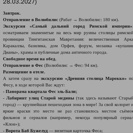
28.03.2027)
Завтрак.
Отправление в Волюбилис
(Рабат → Волюбилис: 180 км).
Экскурсия «Самый дальний город Римской империи»
осматриваем знаменитые на весь мир руины столицы римско
провинции Тингитанская Мавретания: величественная Арк
Каракаллы, базилика, дом Орфея, форум, мозаика «купани
Дианы», храмы и публичные дома античного города.
Свободное время на обед.
Отправление в Фес
(Волюбилис → Фес: 94 км).
Размещение в отеле.
А затем сразу на
экскурсию «Древняя столица Марокко»
п
Фесу, в ходе которой Вас ждут:
- Панорама квартала Фес эль-Бали;
- Лабиринт улиц Старой медины
(так здесь называют Стары
город) — крупнейшая пешеходная зона в мире! За свой колорит 
яркие краски это место не раз становилось местом съёмо
фильмов и сериалов (например, некогда популярный сериа
«Клон»);
- Ворота Баб Бужелуд
— визитная карточка Феса;