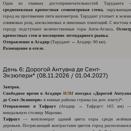
Одна из главных достопримечательностей Таруданта 
средневековая крепостная семиметровая стена
, окружающа
город на протяжении пяти километров. Тарудант утопает в зелен
оливковых рощ, апельсиновых и лимонных плантаций. С востока 
городу подступают величественные горы Анти-Атласа.
Осмот
крепостных стен и посещение легендарного рынка.
Отправление в Агадир
(Тарудант → Агадир: 90 км).
Размещение в отеле.
День 6: Дорогой Антуана де Сент-
Экзюпери* (08.11.2026 / 01.04.2027)
Завтрак.
Свободное время в Агадире
ИЛИ
поездка «Дорогой Антуан
де Сент-Экзюпери»
в южные районы страны (за доп. плату)*.
Отправление в Тафраут
(Агадир → Тафраут: 165 км) 
миндальную столицу Марокко.
Тафраут
— конгломерат зданий цвета охры среди зелёны
деревьев. Потрясающий контрастами цветов город расположилс