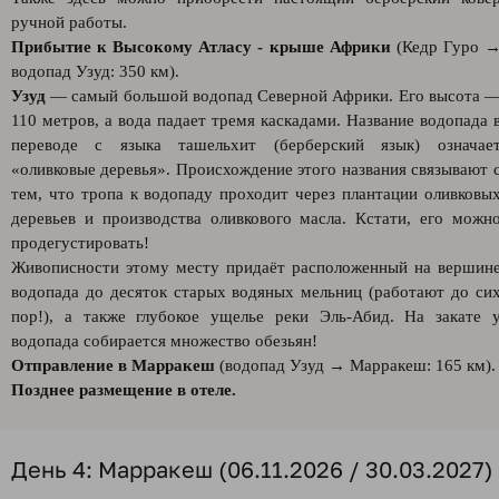
ручной работы.
Прибытие к Высокому Атласу - крыше Африки
(Кедр Гуро 
водопад Узуд: 350 км).
Узуд
— самый большой водопад Северной Африки. Его высота 
110 метров, а вода падает тремя каскадами. Название водопада 
переводе с языка ташельхит (берберский язык) означае
«оливковые деревья». Происхождение этого названия связывают 
тем, что тропа к водопаду проходит через плантации оливковы
деревьев и производства оливкового масла. Кстати, его можн
продегустировать!
Живописности этому месту придаёт расположенный на вершин
водопада до десяток старых водяных мельниц (работают до си
пор!), а также глубокое ущелье реки Эль-Абид. На закате 
водопада собирается множество обезьян!
Отправление в Марракеш
(водопад Узуд → Марракеш: 165 км).
Позднее размещение в отеле.
День 4: Марракеш (06.11.2026 / 30.03.2027)