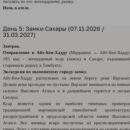
погулять по его легендарному рынку.
Ночь в отеле.
День 5: Замки Сахары (07.11.2026 /
31.03.2027)
Завтрак.
Отправление в Айт-Бен-Хадду
(Марракеш → Айт-Бен-Хадду
185 км) – легендарный ксар (замок) в Сахаре, охранявши
старинную дорогу в Тимбукту.
Экскурсия по знаменитому городу-замку.
Айт-Бен-Хадду расположен на левом берегу реки Варзазат
Долина реки проходит по пустыне: Варзазат начинается на южны
склонах Высокого Атласа и в дальнейшем теряется в песка
Сахары.
Ксар является одним из наиболее типичных примеро
традиционной марокканской глинобитной архитектуры
распространённой в предсахарской области южнее Высоког
Атласа. Все жилища ксара построены из красно-коричнево
глины. Дома с плоскими крышами располагаются на склоне холм