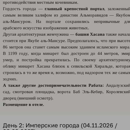
противодействия местным кочевникам.
Гордость города —
главный крепостной портал
, заложенны
самым великим халифом из династии Альморавидов — Якубо
аль-Мансуром. На портале сохранились непривычные дл
арабского искусства изображения животных.
Другая архитектурная жемчужина —
башня Хасана
также начал
стоится при Якубе аль-Мансуре. Предполагалось, что при высот
86 метров она станет самым высоким зданием исламского мира
В 1199 году, когда минарет был достроен до 44 метров, эми
умер, и постройка прекратилась. По своему архитектурном
облику минарет Хасана близок к севильской Хиральде, котора
строилась в то же время и, возможно, под надзором тех же самы
зодчих.
А также другие достопримечательности Рабата:
Андалузски
сад, смотровая площадка, ворота Баб Эль-Кебир, Королевски
дворец (внешний осмотр).
Размещение в отеле.
День 2: Имперские города (04.11.2026 /