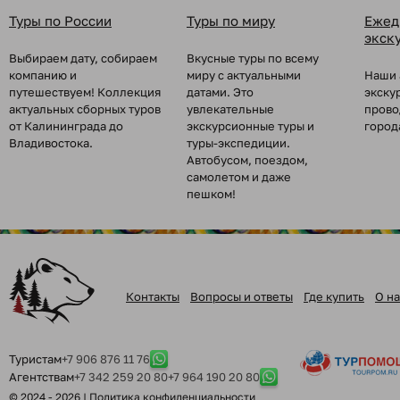
Туры по России
Туры по миру
Ежед
экск
Выбираем дату, собираем
Вкусные туры по всему
компанию и
миру с актуальными
Наши 
путешествуем! Коллекция
датами. Это
экску
актуальных сборных туров
увлекательные
прово
от Калининграда до
экскурсионные туры и
город
Владивостока.
туры-экспедиции.
Автобусом, поездом,
самолетом и даже
пешком!
Контакты
Вопросы и ответы
Где купить
О на
Туристам
+7 906 876 11 76
Агентствам
+7 342 259 20 80
+7 964 190 20 80
© 2024 - 2026 |
Политика конфиденциальности