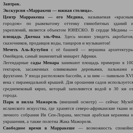
Завтрак.
Экскурсия «Марракеш — южная столица».
Центр Марракеша
— его Медина,
называемая «красны
городом» по рыжеватому оттенку глинобитных зданий 
укреплений, является объектом ЮНЕСКО. В сердце Медины 
площадь Джемаа эль-Фна
. Здесь можно увидеть акробатов
сказочников, продавцов воды, танцоров и музыкантов!
Мечеть Аль-Кутубия
c её башней — вершина архитектур
Омейядов, самый знаменитый минарет Африки.
Легендарные
сады Менара
занимают площадь примерно в 10
гектаров, засаженных оливковыми деревьями, пальмами 
фруктами. У входа расположен бассейн, а за ним — павильон XV
века с пирамидальной крышей. Для орошения садов используетс
средневековый кяриз, который заполняется водой в 30 км о
города.
Парк и вилла Мажорель
(внешний осмотр) — сейчас Музе
исламского искусства, где хранятся северо-африканские ткани и
личного собрания Ив Сен-Лорана, местная арабская керамика 
украшения, а также полотна Жака Мажореля.
Свободное время в Марракеше
— возможность спокойн