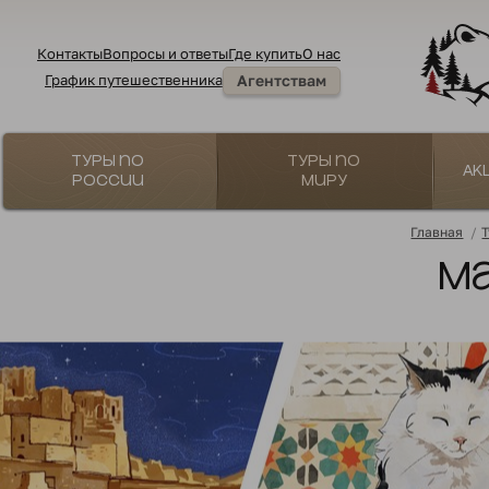
Контакты
Вопросы и ответы
Где купить
О нас
График путешественника
Агентствам
Туры по
Туры по
Ак
России
миру
Главная
/
М