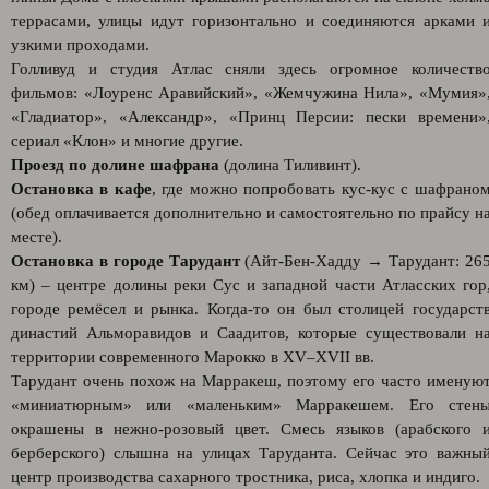
террасами, улицы идут горизонтально и соединяются арками 
узкими проходами.
Голливуд и студия Атлас сняли здесь огромное количеств
фильмов: «Лоуренс Аравийский», «Жемчужина Нила», «Мумия»
«Гладиатор», «Александр», «Принц Персии: пески времени»
сериал «Клон» и многие другие.
Проезд по долине шафрана
(долина Тиливинт).
Остановка в кафе
, где можно попробовать кус-кус с шафрано
(обед оплачивается дополнительно и самостоятельно по прайсу н
месте).
Остановка в городе Тарудант
(Айт-Бен-Хадду → Тарудант: 26
км) – центре долины реки Сус и западной части Атласских гор
городе ремёсел и рынка. Когда-то он был столицей государст
династий Альморавидов и Саадитов, которые существовали н
территории современного Марокко в XV–XVII вв.
Тарудант очень похож на Марракеш, поэтому его часто именую
«миниатюрным» или «маленьким» Марракешем. Его стен
окрашены в нежно-розовый цвет. Смесь языков (арабского 
берберского) слышна на улицах Таруданта. Сейчас это важны
центр производства сахарного тростника, риса, хлопка и индиго.