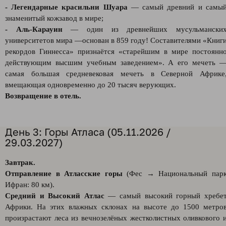
- Легендарные красильни Шуара
— самый древний и самы
знаменитый кожзавод в мире;
- Аль-Карауин
— один из древнейших мусульмански
университетов мира —основан в 859 году! Составителями «Книг
рекордов Гиннесса» признаётся «старейшим в мире постоянн
действующим высшим учебным заведением». А его мечеть 
самая большая средневековая мечеть в Северной Африке
вмещающая одновременно до 20 тысяч верующих.
Возвращение в отель.
День 3: Горы Атласа (05.11.2026 /
29.03.2027)
Завтрак.
Отправление в Атласские горы
(Фес → Национальный пар
Ифран: 80 км).
Средний и Высокий Атлас
— самый высокий горный хребе
Африки. На этих влажных склонах на высоте до 1500 метро
произрастают леса из вечнозелёных жестколистных оливкового 