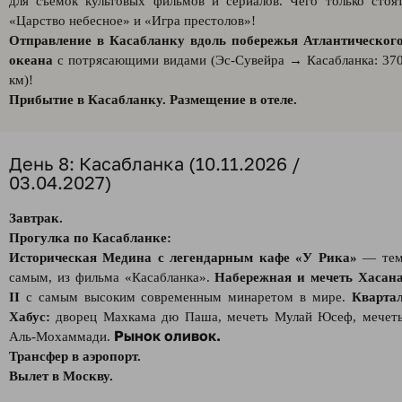
для съёмок культовых фильмов и сериалов. Чего только стоя
«Царство небесное» и «Игра престолов»!
Отправление в Касабланку
вдоль побережья Атлантическог
океана
с потрясающими видами (Эс-Сувейра → Касабланка: 37
км)!
Прибытие в Касабланку. Размещение в отеле.
День 8: Касабланка (10.11.2026 /
03.04.2027)
Завтрак.
Прогулка по Касабланке:
Историческая Медина с легендарным кафе «У Рика»
— те
самым, из фильма «Касабланка».
Набережная и мечеть Хасан
II
c самым высоким современным минаретом в мире.
Кварта
Хабус:
дворец Махкама дю Паша, мечеть Мулай Юсеф, мечет
Рынок оливок.
Аль-Мохаммади.
Трансфер в аэропорт.
Вылет в Москву.