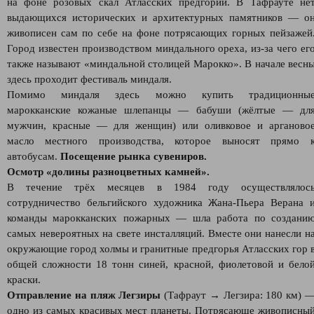
на фоне розовых скал Атласских предгорий. В Тафрауте не
выдающихся исторических и архитектурных памятников — о
живописен сам по себе на фоне потрясающих горных пейзажей
Город известен производством миндального ореха, из-за чего ег
также называют «миндальной столицей Марокко». В начале весн
здесь проходит фестиваль миндаля.
Помимо миндаля здесь можно купить традиционны
марокканские кожаные шлепанцы — бабуши (жёлтые — дл
мужчин, красные — для женщин) или оливковое и арганово
масло местного производства, которое выносят прямо 
автобусам.
Посещение рынка сувениров.
Осмотр «долины разноцветных камней».
В течение трёх месяцев в 1984 году осуществлялос
сотрудничество бельгийского художника Жана-Пьера Верана 
команды марокканских пожарных — шла работа по создани
самых невероятных на свете инсталляций. Вместе они нанесли н
окружающие город холмы и гранитные предгорья Атласских гор 
общей сложности 18 тонн синей, красной, фиолетовой и бело
краски.
Отправление на пляж Легзиры
(Тафраут → Легзира: 180 км) 
одно из самых красивых мест планеты. Потрясающе живописны