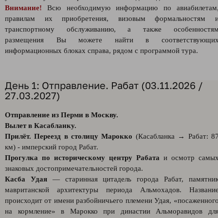
Внимание!
Всю необходимую информацию по авиабилетам
правилам их приобретения, визовым формальностям 
транспортному обслуживанию, а также особенностя
размещения Вы можете найти в соответствующи
информационных блоках справа, рядом с программой тура.
День 1: Отправление. Рабат (03.11.2026 /
27.03.2027)
Отправление из Перми в Москву.
Вылет в Каcабланку.
Прилёт. Переезд в столицу Марокко
(Касабланка → Рабат: 8
км) - имперский город Рабат.
Прогулка по историческому центру Рабата
и осмотр самы
знаковых достопримечательностей города.
Касба Удая
— старинная цитадель города Рабат, памятни
мавританской архитектуры периода Альмохадов. Названи
происходит от имени разбойничьего племени Удая, «посаженног
на кормление» в Марокко при династии Альморавидов дл