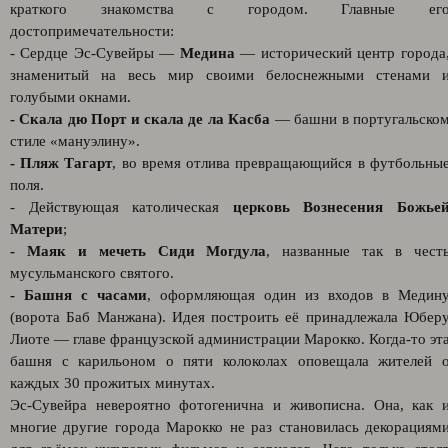
краткого знакомства с городом. Главные ег
достопримечательности:
- Сердце Эс-Сувейры —
Медина
— исторический центр города
знаменитый на весь мир своими белоснежными стенами 
голубыми окнами.
- Скала дю Порт и скала де ла Касба
— башни в португальско
стиле «мануэлину».
- Пляж Тагарт
, во время отлива превращающийся в футбольны
поля.
- Действующая католическая
церковь Вознесения Божье
Матери
;
- Маяк и мечеть Сиди Могдула
, названные так в чест
мусульманского святого.
- Башня с часами
, оформляющая один из входов в Медин
(ворота Баб Манжана). Идея построить её принадлежала Юбер
Лиоте — главе французской администрации Марокко. Когда-то эт
башня с карильоном о пяти колоколах оповещала жителей 
каждых 30 прожитых минутах.
Эс-Сувейра невероятно фотогенична и живописна. Она, как 
многие другие города Марокко не раз становилась декорациям