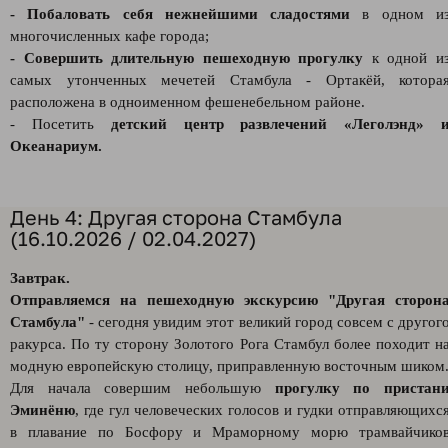
- Побаловать себя нежнейшими сладостями
в одном и
многочисленных кафе города;
- Совершить длительную пешеходную прогулку
к одной и
самых утонченных мечетей Стамбула - Ортакёй, котора
расположена в одноименном фешенебельном районе.
- Посетить
детский центр развлечений «Леголэнд» 
Океанариум.
День 4: Другая сторона Стамбула
(16.10.2026 / 02.04.2027)
Завтрак.
Отправляемся на пешеходную экскурсию "Другая сторон
Стамбула"
- сегодня увидим этот великий город совсем с другог
ракурса. По ту сторону Золотого Рога Стамбул более походит н
модную европейскую столицу, приправленную восточным шиком
Для начала совершим небольшую
прогулку по пристан
Эминёню
, где гул человеческих голосов и гудки отправляющихс
в плавание по Босфору и Мраморному морю трамвайчико