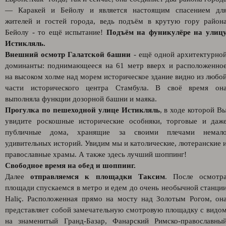
— Каракей и Бейолу и является настоящим спасением дл
жителей и гостей города, ведь подъём в крутую гору район
Бейолу - то ещё испытание!
Подъём на фуникулёре на улиц
Истикляль.
Внешний осмотр Галатской башни
- ещё одной архитектурно
доминанты: поднимающееся на 61 метр вверх и расположенно
на высоком холме над морем историческое здание видно из любо
части исторического центра Стамбула. В своё время он
выполняла функции дозорной башни и маяка.
Прогулка по пешеходной улице Истикляль
, в ходе которой В
увидите роскошные исторические особняки, торговые и даж
публичные дома, хранящие за своими плечами немал
удивительных историй. Увидим мы и католические, лютеранские 
православные храмы. А также здесь лучший шоппинг!
Свободное время на обед и шоппинг.
Далее
отправляемся к площадки Таксим
. После осмотр
площади спускаемся в метро и едем до очень необычной станци
Haliç. Расположенная прямо на мосту над Золотым Рогом, он
представляет собой замечательную смотровую площадку с видо
на знаменитый Гранд-Базар, Фанарский Римско-православны