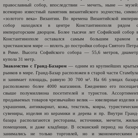
православный собор, впоследствии — мечеть, ныне — музей
всемирно известный памятник византийского зодчества, симво
«золотого века» Византии. Во времена Византийской импери
собор находился в центре Константинополя рядом 
императорским дворцом. Более тысячи лет Софийский собор 
Константинополе оставался самым большим храмом 
христианском мире — вплоть до постройки собора Святого Петр
в Риме. Высота Софийского собора — 55,6 метров, диамет
купола 31 метр.
Знакомство с Гранд-Базаром
— одним из крупнейших крыты
рынков в мире. Гранд-Базар расположен в старой части Стамбул
и занимает площадь, равную 30 700 м². На 66 улицах базар
расположено более 4000 магазинов. Ежедневно его посещае
свыше полумиллиона посетителей и туристов. Ассортимен
продаваемых товаров чрезвычайно велик — ювелирные изделия 
украшения, антиквариат, кожа, текстиль, ковры, туристически
сувениры, изделия из керамики и дерева и пр. Внутри Гранд
базара располагаются рестораны, источники, мечети, жилы
помещения, и даже кладбище. В османский период на базар
занимались не только торговлей, но и экономическими 