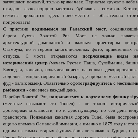
заглушают, пожалуй, только крики чаек. Пернатые кружат в небе 
ожидают свою порцию местных бубликов - симитов. Кстати
симиты продаются здесь повсеместно - обязательно стои
попробовать!
С пристани
поднимемся на Галатский мост
, соединяющи
берега бухты Золотой Рог. Мост не только являетс
архитектурной доминантой и важным ориентиром центр
Стамбула, но и героем многочисленных фото, привезённых и
отпуска. С моста открываются
потрясающие виды н
исторический центр
(мечеть Рустем Паша, Сулеймание, башн
Баязид и, конечно, покачивающиеся на волнах декорированны
лодочки - импровизированный базар, где продают местный фаст
фуд - балык экмек). Обязательно
сфотографируйтесь с местным
рыбаками
- они здесь каждый день.
Перейдя Золотой Рог,
направляемся к подземному фуникулёр
(местные называют его Тюнел) - не только историческо
достопримечательности, но и действующему по сей день вид
транспорта. Подземная канатная дорога Tünel была построен
еще во времена Османской империи, а именно в 1875 году и стал
одним из самых старых фуникулёров не только в Турции, но 
Европе!Как тогда, так и сейчас, она соединяет два района город