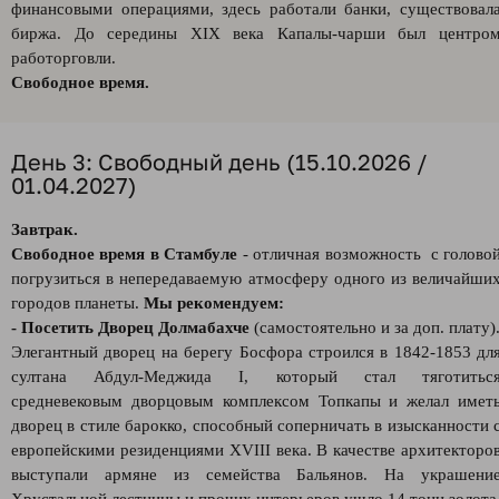
финансовыми операциями, здесь работали банки, существовал
биржа. До середины XIX века Капалы-чарши был центро
работорговли.
Свободное время.
День 3: Свободный день (15.10.2026 /
01.04.2027)
Завтрак.
Свободное время в Стамбуле
- отличная возможность с голово
погрузиться в непередаваемую атмосферу одного из величайши
городов планеты.
Мы рекомендуем:
- Посетить Дворец Долмабахче
(самостоятельно и за доп. плату)
Элегантный дворец на берегу Босфора строился в 1842-1853 дл
султана Абдул-Меджида I, который стал тяготитьс
средневековым дворцовым комплексом Топкапы и желал имет
дворец в стиле барокко, способный соперничать в изысканности 
европейскими резиденциями XVIII века. В качестве архитекторо
выступали армяне из семейства Бальянов. На украшени