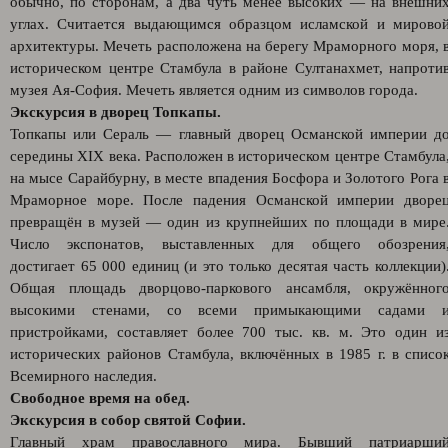
обычно, по сторонам, а два чуть менее высоких — на внешни
углах. Считается выдающимся образцом исламской и мирово
архитектуры. Мечеть расположена на берегу Мраморного моря, 
историческом центре Стамбула в районе Султанахмет, напроти
музея Ая-София. Мечеть является одним из символов города.
Экскурсия в дворец Топкапы.
Топкапы или Сераль — главный дворец Османской империи д
середины XIX века. Расположен в историческом центре Стамбула
на мысе Сарайбурну, в месте впадения Босфора и Золотого Рога 
Мраморное море. После падения Османской империи дворе
превращён в музей — один из крупнейших по площади в мире
Число экспонатов, выставленных для общего обозрения
достигает 65 000 единиц (и это только десятая часть коллекции)
Общая площадь дворцово-паркового ансамбля, окружённог
высокими стенами, со всеми примыкающими садами 
пристройками, составляет более 700 тыс. кв. м. Это один и
исторических районов Стамбула, включённых в 1985 г. в списо
Всемирного наследия.
Свободное время на обед.
Экскурсия в собор святой Софии.
Главный храм православного мира. Бывший патриарши