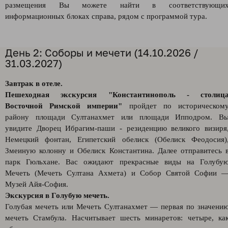
размещения Вы можете найти в соответствующи
информационных блоках справа, рядом с программой тура.
День 2: Соборы и мечети (14.10.2026 /
31.03.2027)
Завтрак в отеле.
Пешеходная экскурсия "Константинополь - столиц
Восточной Римской империи"
пройдет по историческом
району площади Султанахмет или площади Ипподром. В
увидите Дворец Ибрагим-паши - резиденцию великого визиря
Немецкий фонтан, Египетский обелиск (Обелиск Феодосия)
Змеиную колонну и Обелиск Константина. Далее отправитесь 
парк Гюльхане. Вас ожидают прекрасные виды на Голубу
Мечеть (Мечеть Султана Ахмета) и Собор Святой Софии 
Музей Айя-София.
Экскурсия в Голубую мечеть.
Голубая мечеть или Мечеть Султанахмет — первая по значени
мечеть Стамбула. Насчитывает шесть минаретов: четыре, ка