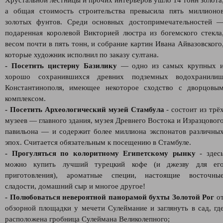
Хрустальной лестницы и прочих интерьеров ушло 14 тонн золота
а общая стоимость строительства превысила пять миллионо
золотых фунтов. Среди основных достопримечательностей 
подаренная королевой Викторией люстра из богемского стекла
весом почти в пять тонн, и собрание картин Ивана Айвазовского
которые художник исполнил по заказу султана.
- Посетить цистерну Базилику
— одно из самых крупных 
хорошо сохранившихся древних подземных водохранили
Константинополя, имеющее некоторое сходство с дворцовы
комплексом.
- Посетить Археологический музей Стамбула
- состоит из трё
музеев — главного здания, музея Древнего Востока и Изразцовог
павильона — и содержит более миллиона экспонатов различны
эпох. Считается обязательным к посещению в Стамбуле.
- Прогуляться по колоритному Египетскому рынку
- здес
можно купить лучший турецкий кофе (и джезву для ег
приготовления), ароматные специи, настоящие восточны
сладости, домашний сыр и многое другое!
- Полюбоваться невероятной панорамой бухты Золотой Рог
о
обзорной площадки у мечети Сулеймание и заглянуть в сад, гд
расположена гробница Сулеймана Великолепного;