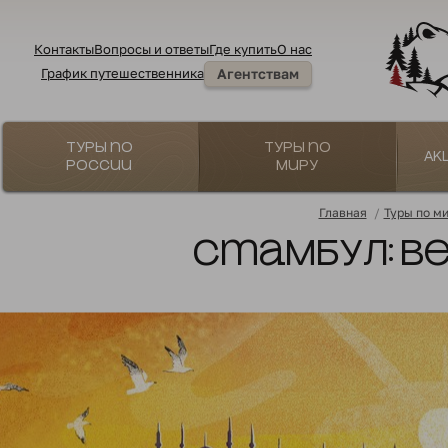
Контакты
Вопросы и ответы
Где купить
О нас
График путешественника
Агентствам
Туры по
Туры по
Ак
России
миру
Главная
/
Туры по м
Стамбул: в