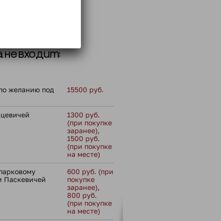
го на маршруте;
ммой тура
 не входит:
по желанию под
15500 руб.
мцевичей
1300 руб.
(при покупке
заранее),
1500 руб.
(при покупке
на месте)
-парковому
600 руб. (при
и Паскевичей
покупке
заранее),
800 руб.
(при покупке
на месте)