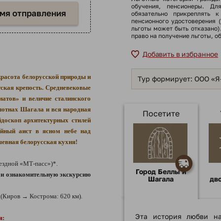
обучения, пенсионеры. Дл
емя отправления
обязательно прикреплять к
пенсионного удостоверения 
льготы может быть отказано
право на получение льготы, о
Добавить в избранное
красота белорусской природы и
Тур формирует: ООО «
тская крепость. Средневековые
натов» и величие сталинского
олотнах Шагала и вся народная
Посетите
йдоскоп архитектурных стилей
йный аист в ясном небе над
шевная белорусская кухня!
ездной «МТ-пасс»)*.
Город Беллы и
д и ознакомительную экскурсию
Шагала
дв
(Киров → Кострома: 620 км).
Эта история любви нач
я: