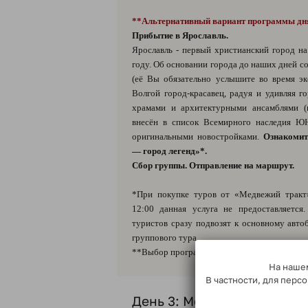
**Альтернативный вариант программы дн
Прибытие в Ярославль.
Ярославль - первый христианский город на
году. Об основании города до наших дней с
(её Вы обязательно услышите во время эк
Волгой город-красавец, радуя и удивляя г
храмами и архитектурными ансамблями (
внесён в список Всемирного наследия Ю
оригинальными новостройками.
Ознакомит
— город легенд»*.
Сбор группы. Отправление на маршрут.
*При покупке туров от «Медвежий тракт
12:00 данная услуга не предоставляется
туристов сразу подвозят к основному авт
группового тура.
**Выбор программы дня на усмотрение Тур
На нашем
В частности, для пер
День 3: Могилёв и Гомель