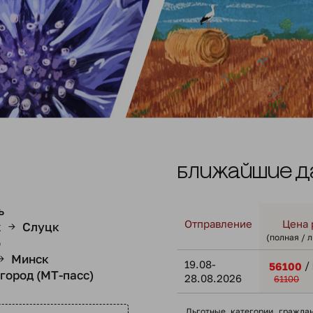
Ближайшие д
ь
Отправление
Цена 
х
Слуцк
→
(полная / 
о
Минск
→
19.08-
/
56100
город (МТ-пасс)
28.08.2026
61100
Льготные категории гражда