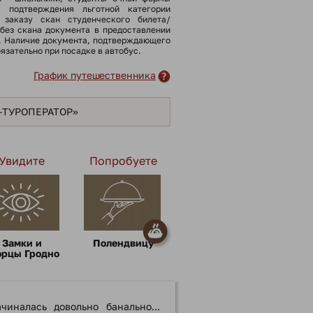
я подтверждения льготной категории
 заказу скан студенческого билета/
(без скана документа в предоставлении
). Наличие документа, подтверждающего
бязательно при посадке в автобус.
График путешественника
Я-ТУРОПЕРАТОР»
Увидите
Попробуете
Замки и
Полендвицу
орцы Гродно
иналась довольно банально...