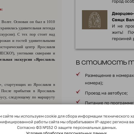
город осо
я:
Дворцово-
Свяцк Вал
 Волге. Основан он был в 1010
И не прос
охранилась удивительная легенда
жить! По
скурсии). С тех пор стоит над
героиней 
орожан и гостей удивительными
исторический центр Ярославля
НЕСКО!), уютными скверами и
ельная экскурсия «Ярославль
В стоимость ту
Размещение в номерах 
номера);
», стартующих из Ярославля в
. После прибытия в Ярославль
Проезд на автобусе;
обусу, следующему по маршруту
Питание по программе
оператора.
Экскурсии по програм
 сайте мы используем cookie для сбора информации технического х
сонифицированной работы сайта мы обрабатываем IP-адрес региона в
Страхование путешеств
Согласно ФЗ №152 О защите персональных данных.
Информация по страхо
Условия обработки персональных данных.