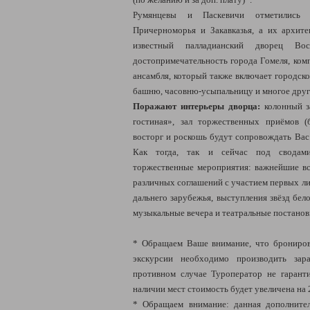
Румянцевы и Паскевичи отметились 
Причерноморья и Закавказья, а их архит
известный палладианский дворец Во
достопримечательность города Гомеля, ком
ансамбля, который также включает городско
башню, часовню-усыпальницу и многое друг
Поражают интерьеры дворца:
колонный з
гостиная», зал торжественных приёмов (
восторг и роскошь будут сопровождать Вас
Как тогда, так и сейчас под сводам
торжественные мероприятия: важнейшие вс
различных соглашений с участием первых ли
дальнего зарубежья, выступления звёзд бел
музыкальные вечера и театральные постанов
* Обращаем Ваше внимание, что брониров
экскурсии необходимо производить зара
противном случае Туроператор не гарант
наличии мест стоимость будет увеличена на 
* Обращаем внимание: данная дополнител