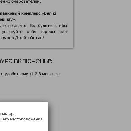
бенно очарователен.
парковый комплекс «Вялікі
овічаў».
то посетите, Вы будете в нём
чувствуйте себя героем или
романа Джейн Остин!
ра включены*:
с удобствами (1-2-3 местные
;
ме;
арактера.
ашего местоположения.
енника (см. ниже блок
ванию);