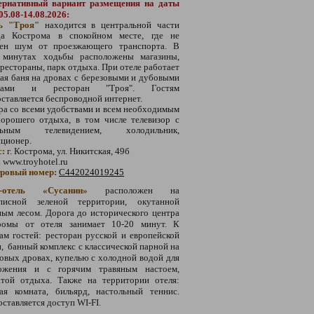
ернативный вариант размещения на даты
05.08-14.08.2026:
ь "Троя"
находится в центральной части
да Кострома в спокойном месте, где не
ен шум от проезжающего транспорта. В
 минутах ходьбы расположены магазины,
 рестораны, парк отдыха. При отеле работает
ая баня на дровах с березовыми и дубовыми
иками и ресторан "Троя". Гостям
ставляется беспроводной интернет.
а со всеми удобствами и всем необходимым
хорошего отдыха, в том числе телевизор с
льным телевидением, холодильник,
иционер.
с:
г. Кострома, ул. Никитская, 49б
:
www.troyhotel.ru
тровый номер:
С442024019245
-отель «Сусанин»
расположен на
писной зеленой территории, окутанной
ым лесом. Дорога до исторического центра
ромы от отеля занимает 10-20 минут. К
ам гостей: ресторан русской и европейской
, банный комплекс с классической парной на
овых дровах, купелью с холодной водой для
ожения и с горячим травяным настоем,
атой отдыха. Также на территории отеля:
кая комната, бильярд, настольный теннис.
ставляется доступ WI-FI.