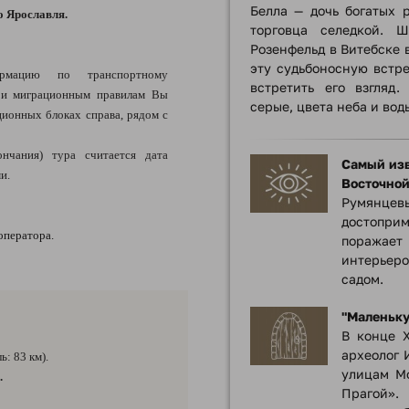
Белла — дочь богатых 
о Ярославля.
торговца селедкой. 
Розенфельд в Витебске в
эту судьбоносную встре
ацию по транспортному
встретить его взгляд.
 и миграционным правилам Вы
серые, цвета неба и воды
ионных блоках справа, рядом с
ончания) тура считается дата
Самый из
и.
Восточной
Румянцев
достоприм
оператора.
поражает
интерьер
садом.
"Маленьку
В конце X
археолог 
: 83 км).
улицам Мо
.
Прагой».