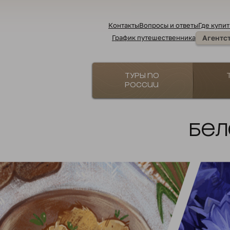
Контакты
Вопросы и ответы
Где купит
График путешественника
Агентс
Туры по
России
Бел