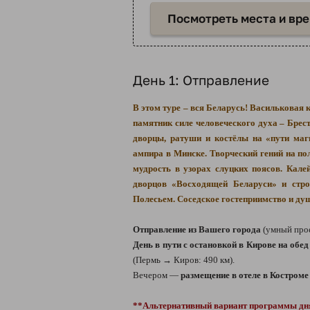
Посмотреть места и вр
День 1: Отправление
В этом туре – вся Беларусь! Васильковая 
памятник силе человеческого духа – Брес
дворцы, ратуши и костёлы на «пути маг
ампира в Минске. Творческий гений на п
мудрость в узорах слуцких поясов. Кале
дворцов «Восходящей Беларуси» и стро
Полесьем. Соседское гостеприимство и ду
Отправление из Вашего города
(умный про
День в пути с остановкой в Кирове на обе
(Пермь → Киров: 490 км).
Вечером —
размещение в отеле в Костроме
**Альтернативный вариант программы дн