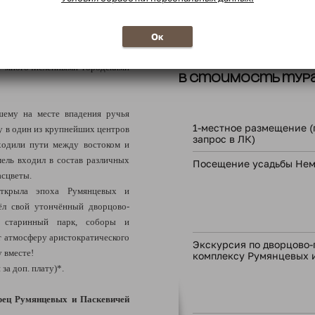
Услуги сопровождающе
ков, величественных дворцов и
конечно любоваться памятниками
Ок
* в соответствии с програ
ейти самый длинный пешеходный
 с многочисленными городскими
В стоимость тура
шему на месте впадения ручья
1-местное размещение (
у в один
из крупнейших центров
запрос в ЛК)
ходили пути между востоком и
ель входил в состав различных
Посещение усадьбы Не
асцветы.
ткрыла эпоха Румянцевых и
ёл свой утончённый дворцово-
, старинный парк, соборы и
 атмосферу аристократического
Экскурсия по дворцово
у вместе!
комплексу Румянцевых 
за доп. плату)*.
рец Румянцевых и Паскевичей