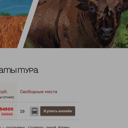
аты тура
руб.
Свободные места
льготная)
54900
19
Купить онлайн
59900
н - школьники, cтуденты очной формы