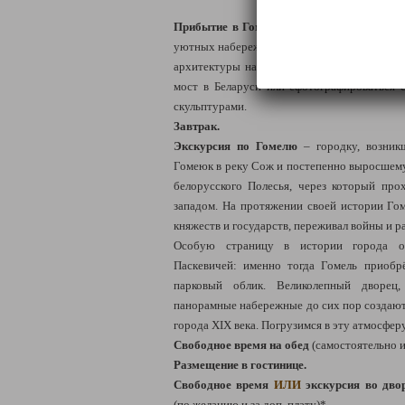
Прибытие в Гомель
– город старинных пар
уютных набережных. Город,
где можно бес
архитектуры на центральных улицах, пер
мост в Беларуси или сфотографироваться
скульптурами.
Завтрак.
Экскурсия по Гомелю
– городку,
возник
Гомеюк в реку Сож и постепенно выросшем
белорусского Полесья,
через который про
западом. На протяжении своей истории Гом
княжеств и государств, переживал войны и р
Особую страницу в истории города о
Паскевичей: именно тогда Гомель приобр
парковый облик. Великолепный дворец
панорамные набережные до сих пор создают
города XIX века. Погрузимся в эту атмосфер
Свободное время на обед
(самостоятельно и 
Размещение в гостинице.
Свободное время
ИЛИ
экскурсия во дво
(по желанию и за доп. плату)*.