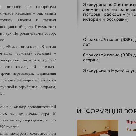
Экскурсия по Святскому
в истории как покорители
элементами театрализац
ектурное наследие – как самый
гісторыі і раскошы» («П
истории и роскоши»)
сточной Европы и главная
позиционный центр Гомельского
й парк, Петропавловский собор,
Страховой полис (ВЗР) дл
ое.
лет
ал, «Белая гостиная», «Красная
бывшая «золотая» столовая) –
Страховой полис (ВЗР) д
старше
 на протяжении всей экскурсии!
и этих помещений проходят
Экскурсия в Музей слуц
тречи, переговоры, подписания
ц разных государств ближнего и
орусской и зарубежной эстрады,
ки.
ание и оплату дополнительной
Информация по
нее, т.е. до начала тура. В
ирует её подтверждения, а при
Перв
200 рублей.
Разм
ьная экскурсия состоится при