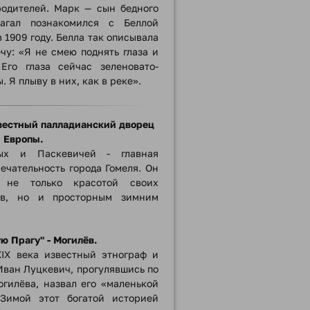
родителей. Марк — сын бедного
Шагал познакомился с Беллой
 1909 году. Белла так описывала
чу: «Я не смею поднять глаза и
 Его глаза сейчас зеленовато-
. Я плыву в них, как в реке».
вестный палладианский дворец
 Европы.
ых и Паскевичей - главная
ечательность города Гомеля. Он
 не только красотой своих
ов, но и просторным зимним
ю Прагу" - Могилёв.
IX века известный этнограф и
Иван Луцкевич, прогулявшись по
гилёва, назвал его «маленькой
 Зимой этот богатой историей