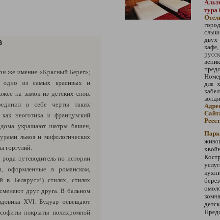
Альт
тура 
Отел
горо
слыш
а
двух
кафе,
русск
вен
предо
он же имение «Красный Берег»;
Номер
 одно из самых красивых и
для 
кабе
жее на замок из детских снов.
конд
оединил в себе черты таких
Адре
Сайт
 как неоготика и французский
Реес
о дома украшают шатры башен,
Парк
урами львов и мифологических
живо
ы горгулий.
хвойн
Кост
о рода путеводитель по истории
услуг
ы, оформленные в романском,
кухни
й в Беларуси!) стилях, стилях
берез
омол
 сменяют друг друга. В бальном
комн
юдовика XVI. Будуар освещают
детс
Предо
и софиты покрыты полихромной