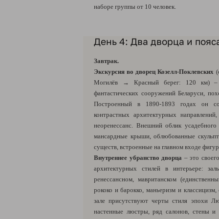
наборе группы от 10 человек.
День 4: Два дворца и пояс
Завтрак.
Экскурсия во дворец Козелл-Поклевских
(
Могилёв → Красный берег: 120 км) –
фантастических сооружений Беларуси, похо
Построенный в 1890-1893 годах он с
контрастных архитектурных направлений,
неоренессанс. Внешний облик усадебног
мансардные крыши, облюбованные скульпт
существ, встроенные на главном входе фигур
Внутреннее убранство дворца
– это своег
архитектурных стилей в интерьере: зал
ренессансном, мавританском (единственны
рококо и барокко, маньеризм и классицизм,
зале присутствуют черты стиля эпохи Л
настенные люстры, ряд салонов, стены 