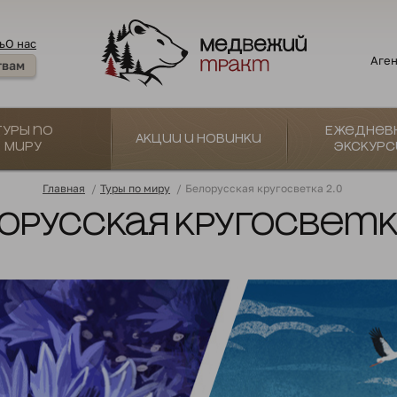
ь
О нас
Аген
твам
Туры по
Ежеднев
Акции и новинки
миру
экскурс
Главная
/
Туры по миру
/
Белорусская кругосветка 2.0
орусская кругосветка