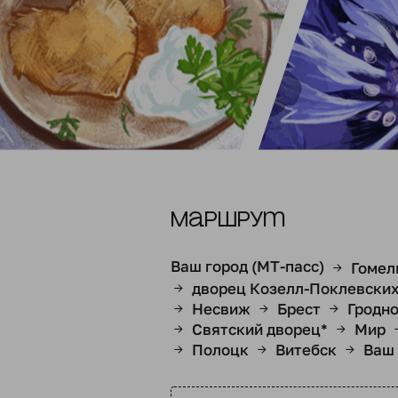
Маршрут
Ваш город (МТ-пасс)
Гомел
→
дворец Козелл-Поклевски
→
Несвиж
Брест
Гродн
→
→
→
Святский дворец*
Мир
→
→
Полоцк
Витебск
Ваш 
→
→
→